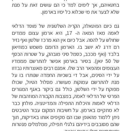
בחטאיהם, אך לימים למד כי הם עושים זאת על מנת
שלא לצער את מי שכלוא כל ימיו בארמון.
גם כיום הפוטאלה, הקריה השלטונית של מוסד הדלאי
לאמה מאז המאה ה- 17, היא ארמון עצום ממדים
שחולש על להסה. אבל כיום אין הוא מרכז שלטון ואף נזיר
רם דרג לא יושב בו. הארמון הדומם משמש כמוזיאון
בלבד (ואף מככב, כסמל סיני מובהק, על שטרות הכסף
של 50 יואן). בסיור בארמון אפשר להתרשם מממדיו
העצומים ומהפאר הרב שלו. אמנם רבים מאוצרותיו נבזזו
על ידי הסינים, אבל די בשכיות החמדה שנותרו בו על
מנת להתרשם עמוקות מעושרו. מסלול הטיול, שכולו
מפוקח על ידי השלטון, כולל גם ביקור באגף המגורים
הפרטי של הדלאי לאמה, במצבות הקבורה המוזהבות של
הדלאי לאמות והיכלות התפילה והמדיטציה. פולחן כבר
לא מתקיים בארמון. על חשיבות המקום עבור הטיבטים
ניתן ללמוד מהאופן שבו הם מקיפים אותו באדיקות, תוך
שהם מסובבים בידיהם גלגלי תפילה, ממלמלים מנטרות