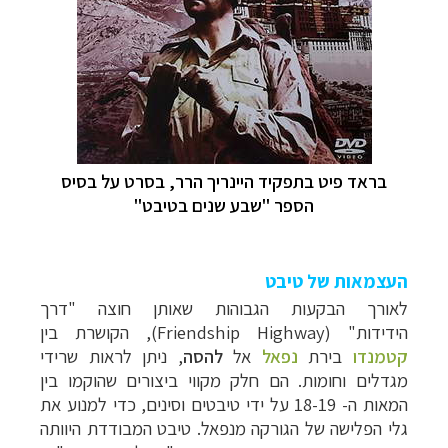
בראד פיט בתפקיד היינריך הרר, בסרט על בסיס
הספר "שבע שנים בטיבט"
העצמאות של טיבט
לאורך הבקעות הגבוהות שאותן חוצה "דרך
הידידות"
(Friendship Highway)
, הקושרת בין
קטמנדו
בירת
נפאל
אל
להסה
, ניתן לראות שרידי
מגדלים וחומות. הם חלק מקווי ביצורים שהוקמו בין
המאות ה- 18-19 על ידי טיבטים וסינים, כדי למנוע את
גלי הפלישה של ה
גורקה
מנפאל. טיבט המבודדת היוותה