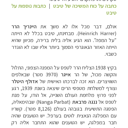
כתבה על כוח המשיכה של טיבט
|
כתבות נוספות על
טיבט
אולם, דבר מכל אלו לא משך את
היינריך הרר
(
Heinrich Harrer
). מבחינתו, טיבט בכלל לא הייתה
"על המפה". הוא הגיע אליה בלית ברירה, מכיוון שהיא
הייתה האזור הגאוגרפי הסמוך ביותר אליו שבו לא הוגדר
כשבוי.
בקיץ 1938 הצליח הרר לטפס על המפנה הצפוני, התלול
והקשה מכול, של הר
אייגר
(3970 מטר) שבאלפים
השוויצרים. הוא זכה לברכתו האישית של
אדולף היטלר
וצורף למשלחת מטפסי הרים שיצאה בשנת 1939, רגע
לפני פרוץ מלחמת העולם השנייה, אל הודו, על מנת
לטפס אל
ננגה פרבאת
(
Nanga Parbat
) שבהימאליה,
הפסגה התשיעית בגובהה בעולם (8,126 מטר). קשריו
עם המפלגה הנאצית לוטים בערפל. יש הטוענים שהיה
חבר במפלגה, יש הטוענים שהוא התחבר אליה רק