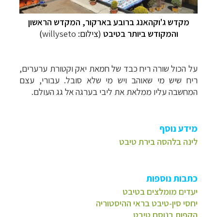
מקדש ג'וקהאנג ב
רובע בארקור,
המקדש הראשון
והמקודש ביותר בטיבט
(צילום:
willyseto
)
על הכול שורה ריח כבד של חמאת יאק וקטורת ערערים,
ריח שיש מי שאוהב ויש מי שלא סובל. עבורי, עצם
המחשבה עליו ממלאת את ליבי בערגה אל גג העולם.
מידע נוסף
לינה בלהסה בירת טיבט
כתבות נוספות
יעדים מומלצים בטיבט
יחסי סין-טיבט בראי ההיסטוריה
הקפות בנוסח טיבט