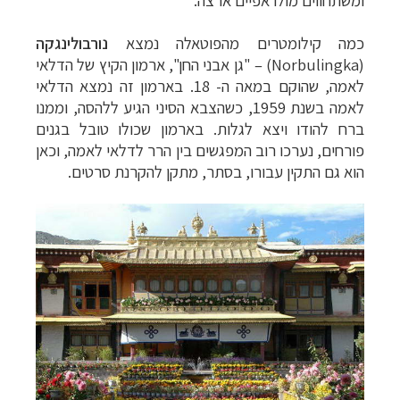
ומשתחווים מולו אפיים ארצה.
כמה קילומטרים מהפוטאלה נמצא
נורבולינגקה
(
Norbulingka
) – "גן אבני החן", ארמון הקיץ של הדלאי
לאמה, שהוקם במאה ה- 18. בארמון זה נמצא הדלאי
לאמה בשנת 1959, כשהצבא הסיני הגיע ללהסה, וממנו
ברח להודו ויצא לגלות. בארמון שכולו טובל בגנים
פורחים, נערכו רוב המפגשים בין הרר לדלאי לאמה, וכאן
הוא גם התקין עבורו, בסתר, מתקן להקרנת סרטים.