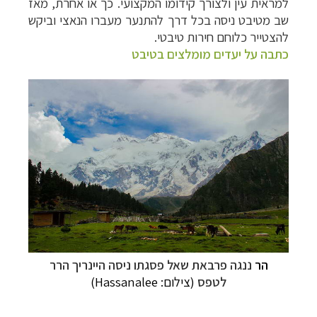
למראית עין ולצורך קידומו המקצועי. כך או אחרת, מאז
שב מטיבט ניסה בכל דרך להתנער מעברו הנאצי וביקש
להצטייר כלוחם חירות טיבטי.
כתבה על יעדים מומלצים בטיבט
תכנון
טיולים למזרח הרחוק
לחצו לרשימת יעדים »
תכנון
טיולים לפולינזיה הצרפתית
לחצו לפרטים »
תכנון
טיולים לאוסטרליה וניו זילנד
לחצו לרשימת
ההצעות »
הר
ננגה פרבאת שאל פסגתו ניסה
היינריך הרר
לטפס
(צילום:
Hassanalee
)