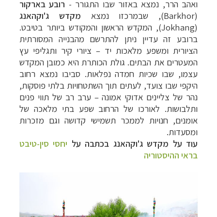
ואהב הרר, נמצא באזור שבו התגורר -
רובע בארקור
(
Barkhor
), שבמרכזו נמצא
מקדש ג'וקהאנג
(
Jokhang
), המקדש הראשון והמקודש ביותר בטיבט.
ברובע זה עדיין ניתן להתרשם מהבנייה המסורתית
הציורית ומשפע מלאכות יד – ציורי קיר ותגליפי עץ
המעטרים את הבתים. גולת הכותרת היא כמובן המקדש
עצמו, שבו שכיות חמדה נפלאות. סביבו נמצא רחוב
היקפי שבו צועד, לעתים תוך השתטחויות בלתי פוסקות,
נהר של צליינים אדוקי אמונה – ערב רב של תווי פנים
ותלבושות. לאורכו של הרחוב שפע בתי מלאכה של
אומנים, חנויות לממכר תשמישי קדושה וגם מזכרות
ומסעדות.
עוד על מקדש ג'וקהאנג בכתבה על
יחסי סין-טיבט
בראי ההיסטוריה