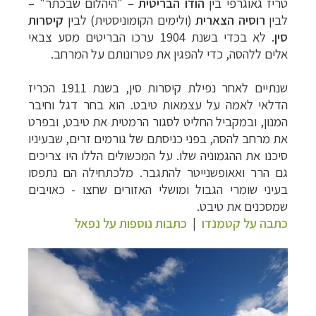
טריז גאוגרפי בין
הודו הבריטית
–
"היהלום שבכתר" –
לבין
רוסיה הצארית
(ולימים הקומוניסטית) לבין
קיסרות
סין
. לא בכדי בשנת 1904 ערכו הבריטים מסע צבאי
אלים ללהסה, כדי להפגין את פטרונותם על המרחב.
שנתיים לאחר נפילת קיסרות סין, בשנת 1911 הכריז
תכנון
טיולים למזרח הרחוק
לחצו לרשימת יעדים »
הדלאי לאמה על עצמאות טיבט. הוא בחר דגל וחיבר
תכנון
טיולים לפולינזיה הצרפתית
לחצו לפרטים »
המנון, ובמקביל החליט לסגור הרמטית את טיבט, ובפרט
תכנון
טיולים לאוסטרליה וניו זילנד
לחצו לרשימת
את מרחב להסה, בפני כניסתם של גורמים זרים, שבעיניו
סיכנו את ההגמוניה שלו. על המכשולים הללו היו צריכים
ההצעות »
גם הרר ואאופשנייטר להתגבר. מלכתחילה הם נתפסו
בעיני שומרי הגבול ומושלי האזורים שחצו - כאויבים
שמסכנים את טיבט.
כתבה על קטמנדו
|
כתבות נוספות על נפאל