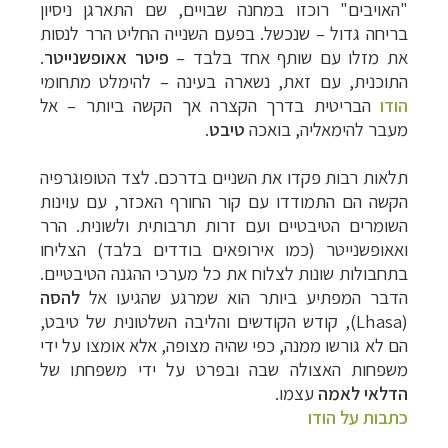
"האויבים" רוכזו במחנה שבויים, שם התארגן ניסיון
בריחה גדול
–
שנכשל. בפעם השנייה החליט הרר לנסות
את מזלו עם שותף אחד בלבד –
פיטר אאופשנייטר
.
התוכנית, עם זאת, נשארה בעינה
–
להימלט מתחומי
הודו
הבריטית בדרך הקצרה אך הקשה ביותר – אל
מעבר להימאליה, בואכה
טיבט
.
תלאות רבות פקדו את השניים בדרכם. לצד הטופוגרפיה
הקשה הם התמודדו עם קור החורף האכזר, עם עוינות
השומרים הטיבטיים ועם זרות תרבותית ולשונית.
הרר
ואאופשנייטר (כמו אירופאים בודדים בלבד) הצליחו
בתחבולות שונות לצלוח את כל מערכי ההגנה הטיבטיים.
הדבר המפתיע ביותר הוא שמרגע שהגיעו אל
להסה
(
Lhasa
), קודש הקודשים והליבה השלטונית של טיבט,
הם לא גורשו ממנה, כפי שהיה מצופה, אלא אומצו על ידי
משפחות האצולה שבה ובפרט על ידי משפחתו של
הדלאי לאמה
עצמו.
כתבות על הודו