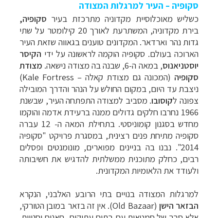
סקופיה – העיר למרגלות המצודה
כשליש מאוכלוסיית מקדוניה מתרכזת בעיר
סקופיה,
בירת
מקדוניה
, המשתרעת לאורך 20 קילומטר על שתי
גדות נהר וארדאר. המקדונים טוענים בגאווה שזאת העיר
הארוכה בעולם. סקופיה הוקמה לראשונה על ידי
הקיסר
יוסטניאנוס
, במאה ה-6, שבנה בה מצודה נישאה.
מצודת
סקופיה
(המכונה גם מצודת קאל
ה
–
Kale Fortress)
ניצב
ת עד היום, במקום החולש על הנהר והדרך המובילה
צפונה ל
קוסובו
. מסביב למצודה התפתחה העיר, שבשנת
1966 נחרבו חלקים גדולים ממנה ברעידת אדמה והוקמו
מחדש בסגנון קומוניסטי. בתחילת המאה ה- 12 עברה
סקופיה מתיחת פנים רצינית, במסגרת
פרויקט "סקופיה
2014"
. נבנו בה בניינים מפוארים, מונומנטים ופסלים
רבים, כחלק מתוכנית ממשלתית להדגיש את חשיבותה
ולעודד את הלאומיות המקדונית.
למרגלות המצודה בנויים בתי הרובע האלבני, הנקרא
הבזאר הישן
(
Old Bazaar
). אין זה בזאר במובן הטורקי,
אלא סבך של סמטאות עם בתים עתיקים, חאנים וחנויות.