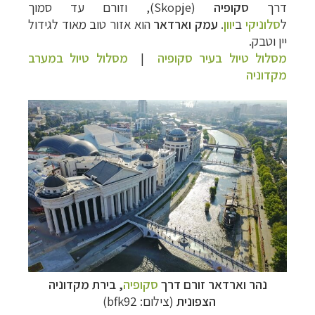
דרך
סקופיה
(
Skopje
), וזורם עד סמוך
ל
סלוניקי
ב
יוון
.
עמק וארדאר
הוא אזור טוב מאוד לגידול
יין וטבק.
מסלול טיול בעיר סקופיה
|
מסלול טיול במערב
מקדוניה
קרוזים והפלגות נופש
לחצו לרשימת היעדים »
תכנון טיולים למדינות אירופה
לחצו לרשימת היעדים
»
תכנון
טיולים לאמריקה הצפונית
לחצו לרשימת
היעדים »
נהר וארדאר זורם דרך
סקופיה
, בירת מקדוניה
הצפונית
(צילום: bfk92)