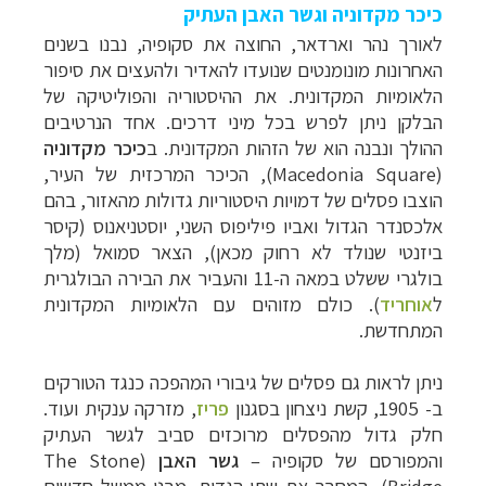
כיכר מקדוניה וגשר האבן העתיק
לאורך נהר וארדאר, החוצה את סקופיה, נבנו בשנים
האחרונות מונומנטים שנועדו להאדיר ולהעצים את סיפור
הלאומיות המקדונית. את ההיסטוריה והפוליטיקה של
הבלקן ניתן לפרש בכל מיני דרכים. אחד הנרטיבים
ההולך ונבנה הוא של הזהות המקדונית. ב
כיכ
ר מקדוניה
(Macedonia Square), ה
כיכר המרכזית של העיר,
הוצבו פסלים של דמויות היסטוריות גדולות מהאזור, בהם
אלכסנדר הגדול ואביו פיליפוס השני, יוסטניאנוס (קיסר
ביזנטי שנולד לא רחוק מכאן), הצאר סמואל (מלך
בולגרי ששלט במאה ה-11 והעביר את הבירה הבולגרית
ל
אוחריד
). כולם מזוהים עם הלאומיות המקדונית
המתחדשת.
ניתן לראות גם פסלים של גיבורי המהפכה כנגד הטורקים
ב- 1905, קשת ניצחון בסגנון
פריז
, מזרקה ענקית ועוד.
חלק גדול מהפסלים מרוכזים סביב לגשר העתיק
והמפורסם של סקופיה
–
גשר הא
בן
(The Stone
Bridge),
המחבר את שתי הגדות. מבני ממשל חדשים