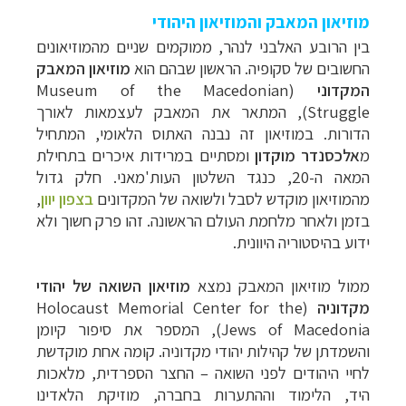
מוזיאון המאבק והמוזיאון היהודי
בין הרובע האלבני לנהר, ממוקמים שניים מהמוזיאונים
החשובים של סקופיה. הראשון שבהם הוא
מוזיאון המאבק
המקדוני
(
Museum of the Macedonian
Struggle
), המתאר את המאבק לעצמאות לאורך
הדורות. במוזיאון זה נבנה האתוס הלאומי, המתחיל
מ
אלכסנדר מוקדון
ומסתיים במרידות איכרים בתחילת
המאה ה-20, כנגד השלטון העות'מאני. חלק גדול
מהמוזיאון מוקדש לסבל ולשואה של המקדונים
בצפון יוון
,
בזמן ולאחר מלחמת העולם הראשונה. זהו פרק חשוך ולא
ידוע בהיסטוריה היוונית.
ממול מוזיאון המאבק נמצא
מוזיאון השואה של יהודי
מקדוניה
(
Holocaust Memorial Center for the
Jews of Macedonia
), המספר את סיפור קיומן
והשמדתן של קהילות יהודי מקדוניה. קומה אחת מוקדשת
לחיי היהודים לפני השואה – החצר הספרדית, מלאכות
היד, הלימוד וההתערות בחברה, מוזיקת הלאדינו