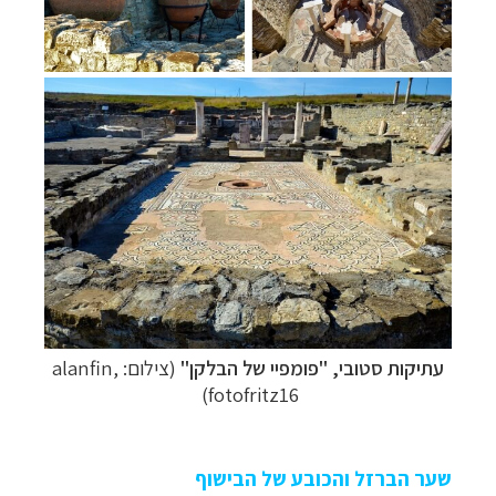
עתיקות סטובי, "פומפיי של הבלקן"
(צילום: alanfin,
fotofritz16)
שער הברזל והכובע של הבישוף