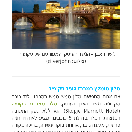
גשר הא
בן
– ה
גשר העתיק והמפורסם של סקופיה
(צילום: silverjohn)
מלון מומלץ במרכז העיר סקופיה
אם אתם מחפשים מלון ממש ממש במרכז, ליד כיכר
מקדוניה וגשר האבן העתיק,
מלון מאריוט סקופיה
(Skopje Marriott Hotel) הוא ללא ספק התשובה
המנצחת. המלון בדרגת 5 כוכבים, מציע לאורחיו חניה
פרטית, מסעדה, בר, ארוחת בוקר עשירה, בריכה מקורה
ומרכז ספא, חדרים גדולים ומרווחים וסוויטות ענקיות,