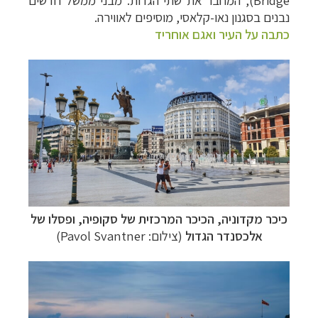
נבנים בסגנון נאו-קלאסי, מוסיפים לאווירה.
כתבה על העיר ואגם אוחריד
קרוזים והפלגות נופש
לחצו לרשימת היעדים »
תכנון טיולים למדינות אירופה
לחצו לרשימת היעדים
»
תכנון
טיולים לאמריקה הצפונית
לחצו לרשימת
היעדים »
כיכר מקדוניה, הכיכר המרכזית של סקופיה, ופסלו של
אלכסנדר הגדול
(צילום: Pavol Svantner)