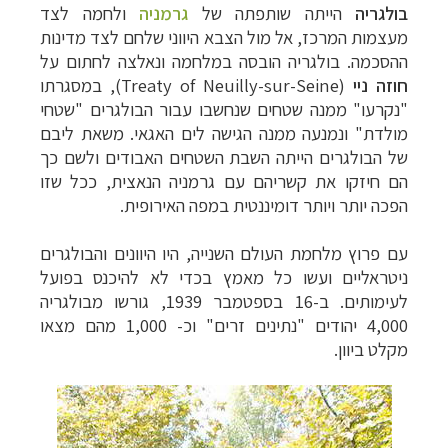
בולגריה
הייתה שותפתה של
גרמניה
ולחמה לצד
מעצמות המרכז, אל מול הצבא היווני שלחם לצד מדינות
ההסכמה. בולגריה הובסה במלחמה ונאלצה לחתום על
חוזה ניי
(
Treaty of Neuilly-sur-Seine
), במסגרתו
"נקרעו" ממנה שטחים שנחשבו עבור הבולגרים "שטחי
מולדת" ונמנעה ממנה הגישה לים האגאי. משאת ליבם
של הבולגרים הייתה השבת השטחים האבודים ולשם כך
–
הם חיזקו את קשריהם עם גרמניה הנאצית, ככל שזו
מסלולים מוכנים ב-11 יעדים
לחצו לבחירת המסלול
הפכה יותר ויותר דומיננטית במפה האירופית.
המתאים לכם »
–
מעטפת לוגיסטית מלאה: מלונות, רכב ופעילויות
עם פרוץ מלחמת העולם השנייה, היו היוונים והבולגרים
לחצו למידע נוסף »
–
ניטראליים ועשו כל מאמץ בכדי לא להיכנס בפועל
מערכת ניווט חכמה וליווי לאורך כל הדרך
לחצו
לעימותים. ב-16 בספטמבר 1939, גורשו מבולגריה
להסבר על השירות »
4,000 יהודים "נתינים זרים" וכ- 1,000 מהם מצאו
מקלט ביוון.