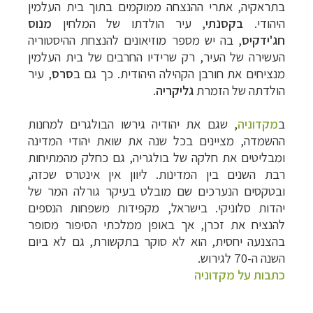
בתראקיה, אתרי ההנצחה ממוקמים בתוך בית העלמין
היהודי.
בקסנתי
, עיר הולדתו של המלחין
מנוס
חג'ידקיס
, בה יש מספר מוזיאונים להנצחת ההיסטוריה
העשירה של העיר, רק שרידיו החרבים של בית העלמין
מנציחים את חורבן הקהילה היהודית. כך גם ב
סרס
, עיר
הולדתה של הזמרת
גליקריה
.
ב
מקדוניה
, שגם את יהודיה גירשו הבולגרים למחנות
ההשמדה, מציינים בכל שנה את שואת יהודי המדינה
ומבליטים את חלקה של בולגריה, גם כחלק מהמתיחות
רבת השנים בין המדינות. ליוון אין אינטרס שכזה,
ובטקסים הנערכים שם מובלט בעיקר גורלה המר של
יהדות סלוניקי. בישראל, מקפידות משפחות הנספים
להנציח את זכרן, אך באופן ממלכתי הסיפור מסופר
בהצנעה יחסית, הוא לא סוקר בתקשורת, גם לא ביום
השנה ה-70 לגירוש.
כתבות על מקדוניה