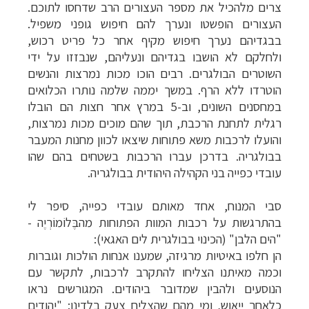
צרים מלהכיל את מספר העצורים הרב שדחסו לתוכם.
העצורים הופשטו ונערך להם חיפוש גופני משפיל.
בבגדיהם נערך חיפוש מקיף אחר כל פריט רכוש,
ולחלקם לא הושבו בגדיהם ונעליהם, שנבזזו על ידי
השוטרים הבולגרים. רבים הוכו מכות נמרצות והנשים
הוטרדו ללא הרף. במשך יממה שלמה נותרו הכלואים
במחסנים השונים, וב-5 במרץ אחר חצות הם הובלו
רגלית לתחנת הרכבת, תוך שהם מוכים מכות נמרצות,
והועלו לרכבות משא פתוחות שיצאו לכוון מחנות המעבר
בבולגריה. בדרכן עברו הרכבות בשטחים בהם שהו
עובדי כפייה בני הקהילה היהודית בבולגריה.
סבי המנוח, אחד מאותם עובדי כפייה, סיפר לי
בהתרגשות על רכבות המוות הפתוחות מהבֶּלוֹמוֹרְיֶה -
"הים הלבן" (הכינוי בבולגרית לים האגאי):
הן חלפו באיטיות מרגיזה, שמענו אנחות הולכות וגוברות
וכמה מאיתנו הצליחו להתקרב לרכבות, לתקשר עם
הנוסעים ולהבין שמדובר ביהודים. המגורשים נראו
כלאחר ייאוש, ומי מהם שהצליח צעק בלדינו: "יהודים