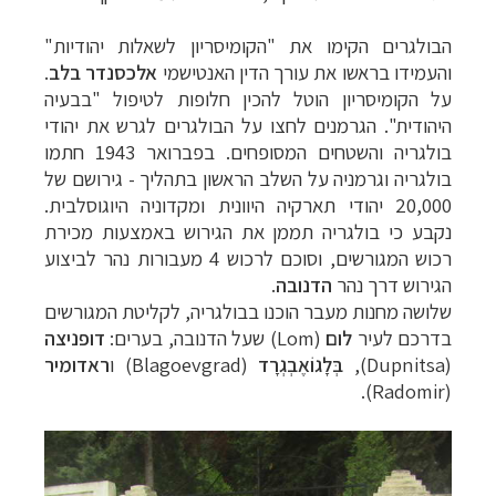
הבולגרים הקימו את "הקומיסריון לשאלות יהודיות"
והעמידו בראשו את עורך הדין האנטישמי
אלכסנדר בלב
.
על הקומיסריון הוטל להכין חלופות לטיפול "בבעיה
היהודית". הגרמנים לחצו על הבולגרים לגרש את יהודי
בולגריה והשטחים המסופחים. בפברואר 1943 חתמו
בולגריה וגרמניה על השלב הראשון בתהליך - גירושם של
20,000 יהודי תארקיה היוונית ומקדוניה היוגוסלבית.
נקבע כי בולגריה תממן את הגירוש באמצעות מכירת
רכוש המגורשים, וסוכם לרכוש 4 מעבורות נהר לביצוע
הגירוש דרך נהר
הדנובה
.
שלושה מחנות מעבר הוכנו בבולגריה, לקליטת המגורשים
בדרכם לעיר
לום
(
Lom
) שעל הדנובה, בערים:
דופניצה
(
Dupnitsa
),
בְּלָגוֹאֶבְגְרָד
(
Blagoevgrad
) ו
ראדומיר
).
Radomir
(