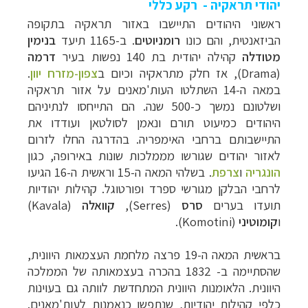
יהודי תראקיה - רקע כללי
ראשוני היהודים התיישבו באזור תראקיה בתקופה
הביזאנטית, והם כונו
רומניוטים
. ב-1165 תיעד
בנימין
מטודלה
קהילה יהודית בת 140 נפשות בעיר
דרמה
(
Drama
), אז חלק מתראקיה וכיום ב
צפון-מזרח יוון
.
במאה ה-14 השתלטו העות'מאנים על אזור תראקיה
ושלטונם נמשך כ-500 שנה. הם התייחסו לנתיניהם
היהודים כמיעוט תורם ונאמן לסולטאן ועודדו את
התיישבותם ברחבי האימפריה. בהדרגה החלו לזרום
לאזור יהודים שגורשו מממלכות שונות באירופה, כגון
הונגריה
ו
צרפת
. בשלהי המאה ה-15 וראשית ה-16 הגיעו
לרחבי הבלקן מגורשי ספרד ופורטוגל. קהילות יהודיות
תועדו בערים
סרס
(
Serres
),
קוואלה
(
Kavala
)
ו
קומוטיני
(
Komotini
).
בראשית המאה ה-19 פרצה מלחמת העצמאות היוונית,
שהסתיימה ב- 1832 בהכרה בעצמאותה של הממלכה
היוונית. הלאומנות היוונית המתחדשת לוותה גם בעוינות
כלפי קהילות יהודיות, שנתפשו כנאמנות לעות'מאנים.