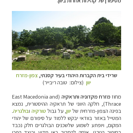
מסיפורן של קהילות אחרות ביוון.
שרידי בית הקברות היהודי בעיר קסנתי,
צפון-מזרח
יוון
(צילום: טובה ריבייר)
מחוז
מזרח מקדוניה ותראקיה
(
East Macedonia and
Thrace
), חלקה היווני של תראקיה ההיסטורית, נמצא
בפינה הצפון-מזרחית של
יוון
, על גבול
טורקיה
ו
בולגריה
.
המטייל באזור בוודאי יבקש ללמוד על סיפורם של יהודי
המקום, ויופתע לשמוע שלשכנים הבולגרים חלק נכבד
בסיפור הטרגי. אנסה להסביר כאן מדוע וכיצד הפכו