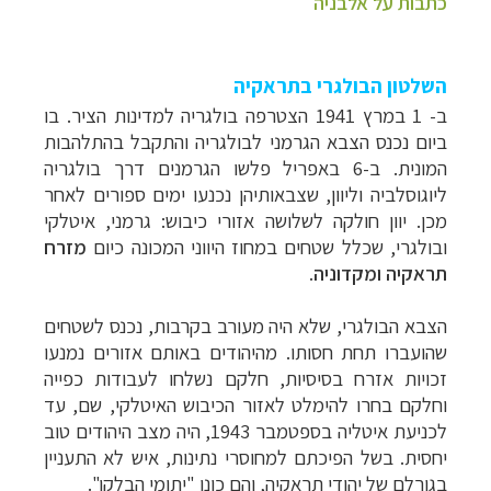
כתבות על אלבניה
השלטון הבולגרי בתראקיה
ב- 1 במרץ 1941 הצטרפה בולגריה למדינות הציר. בו
ביום נכנס הצבא הגרמני לבולגריה והתקבל בהתלהבות
המונית. ב-6 באפריל פלשו הגרמנים דרך בולגריה
ליוגוסלביה וליוון, שצבאותיהן נכנעו ימים ספורים לאחר
מכן. יוון חולקה לשלושה אזורי כיבוש: גרמני, איטלקי
ובולגרי, שכלל שטחים במחוז היווני המכונה כיום
מזרח
תראקיה ומקדוניה
.
הצבא הבולגרי, שלא היה מעורב בקרבות, נכנס לשטחים
שהועברו תחת חסותו. מהיהודים באותם אזורים נמנעו
זכויות אזרח בסיסיות, חלקם נשלחו לעבודות כפייה
וחלקם בחרו להימלט לאזור הכיבוש האיטלקי, שם, עד
לכניעת איטליה בספטמבר 1943, היה מצב היהודים טוב
יחסית. בשל הפיכתם למחוסרי נתינות, איש לא התעניין
בגורלם של יהודי תראקיה, והם כונו "יתומי הבלקן".