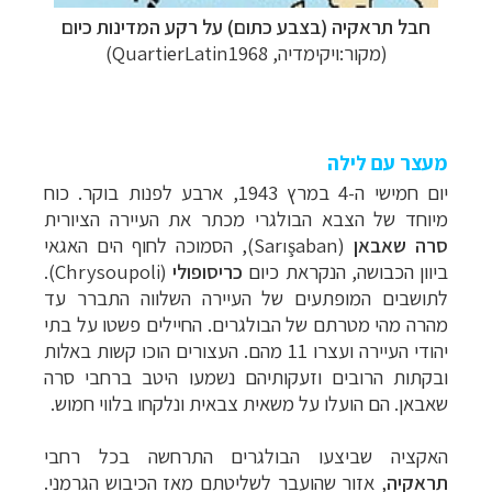
חבל תראקיה (בצבע כתום) על רקע המדינות כיום
(מקור:ויקימדיה, QuartierLatin1968)
מעצר עם לילה
יום חמישי ה-4 במרץ 1943, ארבע לפנות בוקר. כוח
מיוחד של הצבא הבולגרי מכתר את העיירה הציורית
סרה שאבאן
(
Sarışaban
), הסמוכה לחוף הים האגאי
ביוון הכבושה, הנקראת כיום
כריסופולי
(
Chrysoupoli
).
לתושבים המופתעים של העיירה השלווה התברר עד
מהרה מהי מטרתם של הבולגרים. החיילים פשטו על בתי
יהודי העיירה ועצרו 11 מהם. העצורים הוכו קשות באלות
ובקתות הרובים וזעקותיהם נשמעו היטב ברחבי סרה
שאבאן. הם הועלו על משאית צבאית ונלקחו בלווי חמוש.
האקציה שביצעו הבולגרים התרחשה בכל רחבי
תראקיה
, אזור שהועבר לשליטתם מאז הכיבוש הגרמני.