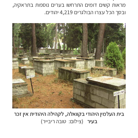
מראות קשים דומים התרחשו בערים נוספות בתראקיה,
ובסך הכל עצרו הבולגרים 4,219 יהודים.
–
מסלולים מוכנים ב-11 יעדים
לחצו לבחירת המסלול
המתאים לכם »
–
מעטפת לוגיסטית מלאה: מלונות, רכב ופעילויות
לחצו למידע נוסף »
–
מערכת ניווט חכמה וליווי לאורך כל הדרך
לחצו
להסבר על השירות »
בית העלמין היהודי בקוואלה, לקהילה היהודית אין זכר
בעיר
(צילום: טובה ריבייר)