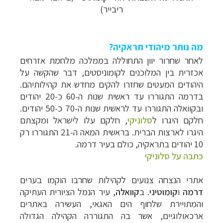
ריבייר)
מה נותר מיהודי תראקיה?
לאחר שחרור יוון התחוללה בממלכה מלחמת אזרחים
אכזרית בין המלוכנים לקומוניסטים, דבר שהקשה על
היהודים המעטים שחזרו להקים מחדש את קהילותיהם.
בדרמה התגוררו עד ראשית שנות ה-60 כ-20 יהודים
ובקוואלה התגוררו עד לראשית שנות ה-70 כ-50 יהודים.
חלקם היגרו ל
סלוניקי
, חלקם עלו לישראל ומקצתם
היגרו לארצות הברית. בראשית המאה ה-21 התגוררו רק
10 יהודים בתראקיה, כולם בעיר דרמה.
כתבה על סלוניקי
אתרי הנצחה צנועים לקהילות שחרבו הוקמו בערים
דרמה
ו
קומוטיני
. ב
קוואלה
, עיר הנמל הציורית העתיקה
והמתויירת שלחוף הים האגאי, העשירה באתרים
ארכאולוגיים, אשר בה התגוררה הקהילה הגדולה