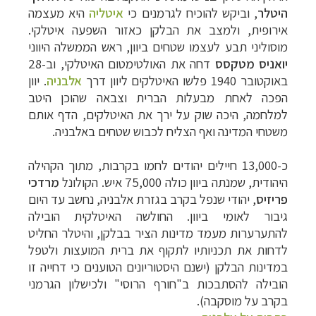
היטלר
, וביקש להוכיח לגרמנים כי
איטליה
היא מעצמה
אירופית, ולמצב את הבלקן כאזור השפעה איטלקי.
מוסוליני תבע לעצמו שטחים ביוון, ראש הממשלה היווני
יואניס מטקסס
דחה את האולטימטום האיטלקי, וב-28
באוקטובר 1940 פלשו האיטלקים ליוון דרך
אלבניה
. יוון
הפכה לאחת מבעלות הברית וצבאה שהוכן היטב
למלחמה, היכה שוק על ירך את האיטלקים, הדף אותם
משטחי המדינה ואף הצליח לכבוש שטחים באלבניה.
כ-13,000 חיילים יהודים לחמו בקרבות, מתוך הקהילה
היהודית, שמנתה ביוון כולה 75,000 איש. הקולונל
מרדכי
פריזיס
, יהודי שנפל בקרב בגזרת אלבניה, נחשב עד היום
גיבור לאומי ביוון. החולשה האיטלקית הובילה
להתערערות מעמד מדינות הציר בבלקן, והיטלר החליט
לדחות את תכניותיו לתקוף את ברית המועצות ולטפל
במדינות הבלקן (ישנם היסטוריונים הטוענים כי דחייה זו
הובילה להסתבכות ב"חורף הרוסי" ולכישלון הגרמני
בקרב על מוסקבה).