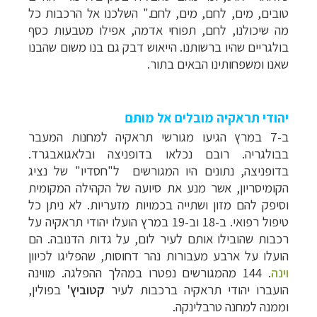
טובים, מים, לחם, מים, לחם." השלכנו אל הרכבות כל
מה שיכולנו, לחם, תפוחי אדמה, אפילו מטבעות כסף
בולגריים שהיו ברשותנו. הייאוש דבק גם בנו משום שהבנו
שאנו ומשפחותינו הבאים בתור.
יהודי תראקיה מובלים אל מותם
ב-7 במרץ הגיעו מגורשי תראקיה למחנות המעבר
בבולגריה. רובם נכלאו בדופניצה ובלאגואבגרד.
בדופניצה, נתונים היו המגורשים ל"חסדיו" של נציג
הקומיסריון, אשר מנע את סיועה של הקהילה המקומית
וסיפק להם מזון ושתייה בכמויות מזעריות. לא ניתן כל
טיפול רפואי. ב-18 וב-19 במרץ הועלו יהודי תראקיה על
רכבות שהובילו אותם לעיר לום, על גדות הדנובה. הם
הועלו על ארבע מעבורות נהר דחוסות, שהפליגו לכיוון
וינה
. 144 מהמגורשים נפטרו במהלך ההפלגה. מווינה
הועברו יהודי תראקיה ברכבות לעיר
קטוביץ'
בפולין,
וממנה למחנה טרבלינקה.