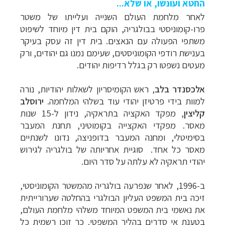
החטא ועונשו, או שלא...
לאחר מלחמת העולם השנייה ועלייתו של משטר
פרו-קומוניסטי בבולגריה, הוקם בית דין מיוחד לשיפוט
משתפי הפעולה עם הנאצים. בית דין זה עסק בעיקר
בענישת רודפי הקומוניסטים, שעימם נמנו גם יהודים, ורק
מעטים נשפטו רק בגלל רדיפות יהודים.
אלכסנדר בלב
, ראש הקומיסריון לשאלות יהודיות, נורה
למוות בידי פרטיזן יהודי עוד בשלהי המלחמה.
ירוסלב
קליצין
, מפקד האקציה בתראקיה, נידון ל-15 שנות
מאסר. מפקדי האקצייה בקומוטיני, תחנת המעבר
בסימיטלי, ומחנה המעבר בדופניצה, נדונו לשנתיים
מאסר כל אחד. סוגיית אחריותה של בולגריה לגירוש
יהודי תראקיה לא עלתה על סדר היום.
ב-1996, לאחר שנפרעה בולגריה מהמשטר הקומוניסטי,
זיכה בית המשפט העליון הבולגרי בהחלטה שערורייתית
את נאשמי בית המשפט המיוחד משלהי מלחמת העולם,
בטענת אי סדרים בהליך המשפטי. כך זוכו רשמית כל