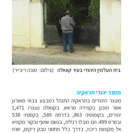
בית העלמין היהודי בעיר קוואלה
(צילום: טובה ריבייר)
מעצר יהודי תראקיה
מעצר היהודים בתראקיה התנהל כמבצע צבאי מאורגן
אשר תוכנן בקפידה מראש. בקוואלה נעצרו 1,471
יהודים, בקומוטיני 863, בדרמה 589, בקסנתי 538
ובסרס 499. הם הובלו רגלית, בגשם שוטף ובקור מקפיא
אל מקומות ריכוז, בדרך כלל מחסני טבק ריקים, שהיו