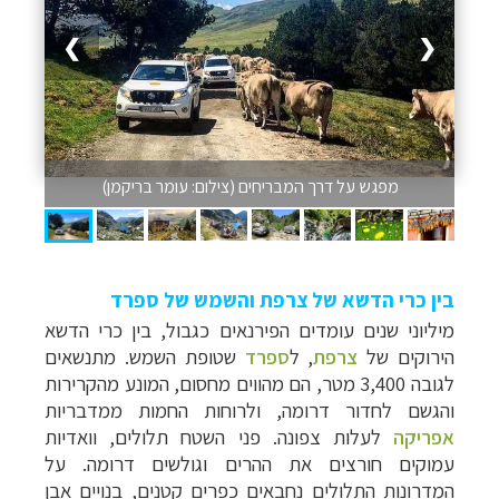
❯
❮
מפגש על דרך המבריחים (צילום: עומר בריקמן)
בין כרי הדשא של צרפת והשמש של ספרד
מיליוני שנים עומדים הפירנאים כגבול, בין כרי הדשא
הירוקים של
צרפת
, ל
ספרד
שטופת השמש. מתנשאים
לגובה 3,400 מטר, הם מהווים מחסום, המונע מהקרירות
והגשם לחדור דרומה, ולרוחות החמות ממדבריות
אפריקה
לעלות צפונה. פני השטח תלולים, וואדיות
עמוקים חורצים את ההרים וגולשים דרומה. על
המדרונות התלולים נחבאים כפרים קטנים, בנויים אבן