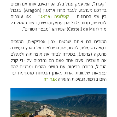
"קערה", הוא עמק עגול בלב הפירנאים, אותו אנו חוצים
בדרכנו מערבה, לעבר מחוז
אראגון
(
Aragón
). בגבול
בין שני המחוזות –
קטלוניה
ו
אראגון
–
אנו עוצרים
לתצפית, תחת מגדל אבן עתיק ומרשים, בשם
קסטל דל
מור
(Castell de Mur)
שפירושו "מבצר המורים".
המורים הם אותם שבטים צפון אפריקאים, המנסים
במאה השמינית לחצות את הפירנאים אל הארץ העשירה
פרנקיה (צרפת), במטרה לבזוז את אוצרותיה ולאסלם
את תושביה. פעם אחר פעם הם נהדפים על ידי
קרל
הגדול
, הכורת בריתות עם תושבי ההרים ומבטיח להם
עצמאות שלטונית. אחת מאותן הבטחות מתקיימת עד
היום בדמות הנסיכות הזעירה
אנדורה
.