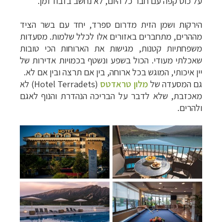
על כוס קפה עם חבר כל היום, לא נחשב בזבוז זמן.
הירקות ושמן הזית מדרום ספרד, יחד עם בשר הציד
מההרים, מתחברים באזורים אלו לכלל שלמות. מסעדות
משפחתיות קטנות, מגישות את הארוחות הכי טובות
שאכלתי מעודי. הכול בשפע ונשטף בכמויות אדירות של
יין איכותי, המוגש בכל ארוחה, בין אם תרצה ובין אם לא.
גם המסעדה של
מלון טראדטס
(
Hotel Terradets) לא
מאכזבת, שלא לדבר על הבריכה הנהדרת והנוף לאגם
ולהרים.