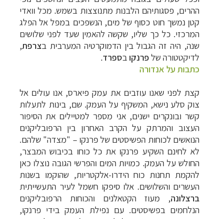
ההרים, פסגותיהם הלבנות מתנוצצות בשמש. מכל וואדי
קטן נמשך חוט כסוף של מים, הנשפכים במפל אל הפלג
המרכזי. כל כך שליו, שקשה להאמין שעד לפני שלושים
שנה, היה זה הגבול בין הדמוקרטיה המערבית ב
צרפת
,
לדיקטטורה של
פרנקו
ב
ספרד
.
כתבות על אנדורה
קצת לפני שאנו עוזבים את עמק פיארס, אנו עולים אל
צוק סלע נישא, המשקיף על העמק. שם, בינות לתעלות
קשר ובונקרים ישנים, אני מספר למטיילים את הסיפור
העצוב והמרתק על הקרב האחרון בין הרפובליקנים
הנואשים לכוחות הפשיסטים של פרנקו
–
"מצדה" שלהם.
לא לחינם השקיע פרנקו את כל כוחו בכיבוש המבצר,
החולש על העמק. כמויות המים והפרשי הגובה נוצלו כאן
להקמת תחנות כוח הידרו-אלקטריות, שהוקמו בשנות
העשרים והשלושים. אלו סיפקו חשמל לעיר התעשייתית
ברצלונה
, מעוז הקטאלנים והכוחות הרפובליקנים
הנלחמים בפשיסטים. עם נפילת העמק בידי פרנקו,