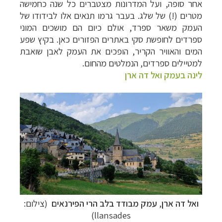
אחר סופה, ועל המדרונות מצטברים כל שנה כחמישה
מטרים (!) של שלג. בעבר גרמו תנאים אלו לבידודו של
העמק משאר ספרד, אולם כיום הם מושכים המוני
ספרדים לחופשת סקי באתרים הפזורים כאן. בקיץ שפע
המים והאוויר הקריר, הופכים את העמק לאבן שואבת
למטיילים ספרדים, הנמלטים מהחום.
לינה בעמק ואל דה ארן
קרוזים והפלגות נופש
לחצו לרשימת היעדים »
הפלגות לאנטארקטיקה
לחצו לכל מסלולי ההפלגות »
ואל דה ארן
,
עמק מבודד בלב הרי הפירנאים
(צילום:
הפלגות לארצות הקוטב הצפוני
לחצו לקבלת כל
llansades)
האפשרויות »