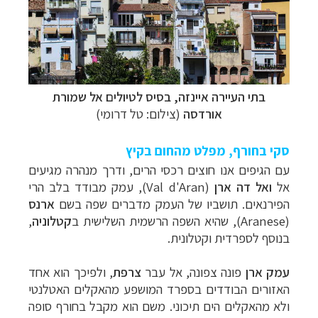
בתי העיירה איינזה, בסיס לטיולים אל שמורת
אורדסה
(צילום: טל דרומי)
סקי בחורף, מפלט מהחום בקיץ
עם הגיפים אנו חוצים רכסי הרים, ודרך מנהרה מגיעים
אל
ואל דה ארן
(
Val d'Aran
), עמק מבודד בלב הרי
הפירנאים. תושביו של העמק מדברים שפה בשם
ארנס
(
Aranese
), שהיא השפה הרשמית השלישית ב
קטלוניה
,
בנוסף לספרדית וקטלונית.
עמק ארן
פונה צפונה, אל עבר
צרפת
, ולפיכך הוא אחד
האזורים הבודדים בספרד המושפע מהאקלים האטלנטי
ולא מהאקלים הים תיכוני. משם הוא מקבל בחורף סופה