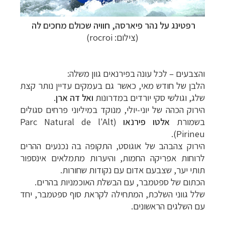
רפטינג על נהר
פיארסה, חוויה שכולם מחכים לה
(צילום: rocroi)
והצבעים
–
לכל עונה בפירנאים גוון משלה:
הלבן של חודש מאי, כאשר גם בעמקים עדיין נותר קצת
שלג, וגולשי סקי יורדים במדרונות
ואל דה ארן
.
הירוק הכהה של יוני-יולי, מנוקד במיליוני פרחים סגולים
בשמורת
אלטו פירנאו
(
Parc Natural de l'Alt
).
Pirineu
הירוק צהבהב של אוגוסט, התקופה בה נכנעים ההרים
לרוחות אפריקה החמות, והיערות מתמלאים אינספור
תותי יער, שצבעם אדום עם נקודות שחורות.
הכתום של ספטמבר, עם הבשלת האוכמניות בהרים.
שלל גווני השלכת, המתחילה לקראת סוף ספטמבר, יחד
עם השלגים הראשונים.