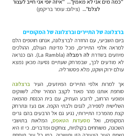
"כמה מים אני לא מאמין"... "איזה יופי אני חייב לעצור
לצלם"...
(צילום: עומר בריקמן)
ברצלונה של התיירים וברצלונה של המקומיים
ביום השביעי, עם החזרה לברצלונה, אנחנו חוטפים הלם
למראה אלפי התיירים, מכל מדינות העולם, ההולכים
מיוזעים בשדרת
לה רמבלה
(
La Rambla
). הם כנראה
לא מודעים לכך, שבמרחק שעתיים נסיעה מכאן נמצא
עולם ירוק ושקט, מלא פסטורליה.
אך למרות אלפי התיירים המיוזעים, העיר
ברצלונה
סוחפת אותנו מהר מאוד לקצב המהיר שלה. לשווקים
ומופעי הרחוב, לרובע העתיק, עם בית הכנסת מהמאה
השלישית לספירה, לגנים ולבתי הקפה. אם נעז ונתרחק
קצת מהמרכז התיירותי, נגיע גם אל הרבעים בהם גרים
המקומים, ואל
מסעדות הטאפס
, המלאות בתושבי
השכונה, משוחחים בקולניות, צוחקים ומדברים. כי זו היא
נשמת העיר הצעירה הזו ותושביה, כמו כל עיר תוססת