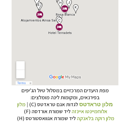
קרוזים והפלגות נופש
לחצו לרשימת היעדים »
הפלגות לאנטארקטיקה
לחצו לכל מסלולי ההפלגות »
הפלגות לארצות הקוטב הצפוני
לחצו לקבלת כל
האפשרויות »
מפת היעדים המרכזיים במסלול טיול הג'יפים
בפירנאים, ומקומות לינה מומלצים:
לגדות אגם טראדטס (C) |
מלון
מלון טראדטס
אלוחמיינטו איינזה
ליד שמורת אורדסה (F)
מלון רוקה בלאנקה
ליד
שמורת אגוואסטורטס (H)