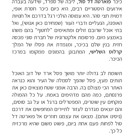
כיכר
פוארטה דל סול
, ליבה של ספרד, שידעה בעברה
אירועים היסטוריים רבים, היא כיום כיכר חסרת אופי,
דמוית חצי סהר. היא עמוסה הולכי רגל בדרכם אל חנויות
האופנה, הנעליים ודברי העור (שמחירם כאן אנושי), ואל
בתי אוכל שרובם זולים ומתאימים "לחטוף" בהם משהו
באמצע היום. פרסומת אלקטרונית של חברת סוני מכסה
חזית בנין שלם בכיכר, ומגמדת את פסלו של המלך
קרלוס השלישי
, המתבונן בהמונים ממקומו במרכז
הכיכר.
תשומת לב גדולה יותר מושך פסל ארד של דוב האוכל
תותים מעץ, פסל שהפך לסמלה של העיר והוא כנראה
האתר הכי מצולם בה. הרבה אומני שטח מוצאים כאן את
פרנסתם, כמה מהם מדהימים באמת. על כל ההמולה
פוקחים עין שוטרים, המפטרלים ברגל או על גב סוסים,
והם יוצאים מגדרם לעזור לתיירים המחפשים את דרכם
(ניסינו אותם). מצאנו את עצמנו חוזרים אל פוארטה דל
סול לפחות פעם אחת ביום, פשוט משום שהיא מרכזית
כל כך.