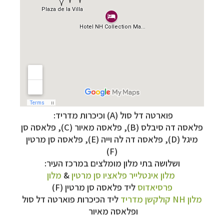
פוארטה דל סול (A) וכיכרות מדריד:
קרוזים והפלגות נופש
לחצו לרשימת היעדים »
פלאסה דה סיבלס (B),
פלאסה מאיור (C),
פלאסה סן
הפלגות לאנטארקטיקה
לחצו לכל מסלולי ההפלגות »
מיגל (D),
פלאסה דה לה וייה (E),
פלאסה סן מרטין
הפלגות לארצות הקוטב הצפוני
לחצו לקבלת כל
(F)
האפשרויות »
ושלושה בתי מלון מומלצים במרכז העיר:
מלון אינטלייר פלאציו סן מרטין
&
מלון
פרסיאדוס
ליד
פלאסה סן מרטין (F)
מלון
NH
קולקשן מדריד
ליד הכיכרות
פוארטה דל סול
ופלאסה מאיור