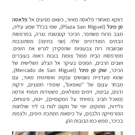
דווקא מאחורי פלאסה מאיור, כשאנו מגיעים אל
פלאסה
סן מיגל
(
Plaza San Miguel
), שמי בכלל שמע עליה,
מצב הרוח משתפר. הכיכר קטנטונת וצרה, במרפסות
הבתים המודרניים שלה (שני בתים!) מסתובבות
שבשבות רוח צבעוניות שתפקידן לגרש את היונים.
ממרפסות הבית ממול צופות בובות ראווה בעוברים
ושבים הרבים, הפונים בעיקר אל הצלע השלישית של
הכיכר,
שוק סן מיגל
(
Mercado de San Miguel
),
שהוא מעדניית נשנושים ענקית ואסתטית מאוד, עם
מבחר עצום של "טאפאס", שיפודי חמוצים, ירקות
ודגים, גבינות, זיתים ממולאים, פשטידות תפוחי אדמה
(מאכל חביב במיוחד על המקומיים), יינות, פיצוחים,
גלידות, מתוקים. יופי של מקום לנוח בו ליד שולחנות
הפורמייקה הלבנים, על כיסאות המתכת היפים, ולצפות
בכיכר, ממש כמו הבובות ההן.