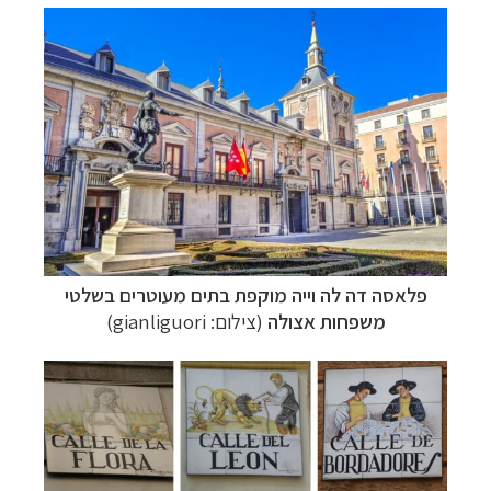
קרוזים והפלגות נופש
לחצו לרשימת היעדים »
הפלגות לאנטארקטיקה
לחצו לכל מסלולי ההפלגות »
הפלגות לארצות הקוטב הצפוני
לחצו לקבלת כל
האפשרויות »
פלאסה דה לה וייה
מוקפת בתים מעוטרים בשלטי
משפחות אצולה
(צילום:
gianliguori
)