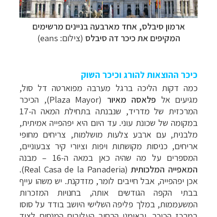
ארמון סיבלס, אחד מארבעה בניינים מרשימים
המקיפים את כיכר דה סיבלס
(צילום:
eans
)
כיכר ההוצאות להורג וכיכר השוק
כמה דקות הליכה ברגל מערבה מפוארטה דל סול,
מגיעים אל
פלאסה מאיור
(
Plaza Mayor
), הכיכר
המרכזית של מדריד, שנבנתה בתחילת המאה ה-17
במקומה של שכונת עוני. עד היום היא יפהפייה אמיתית,
מלבנית, עם ארבע צלעות מושלמות, צריחים מחופי
אריחים, כניסות מקושתות ויפות וציורי קיר צבעוניים,
המספרים על מה שהיה כאן במאה ה-16
–
מבנה
המאפייה המלכותית
(
Real Casa de la Panaderia
).
אכן יפהפייה, אבל חייבים לומר, מזדקנת. יש משהו עייף
בבתי הקפה הגודשים אותה, בחנויות המזכרות
המשעממות, במלך פליפה השלישי היושב בודד על סוסו
במרכז הכיכר, ובאומני הרחוב העלובים המנסים לצוד