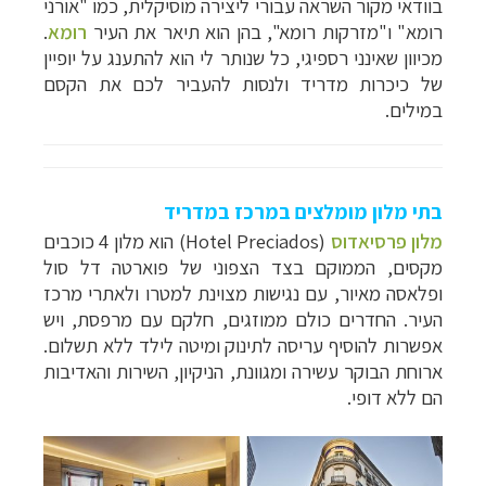
בוודאי מקור השראה עבורי ליצירה מוסיקלית, כמו "אורני
רומא" ו"מזרקות רומא", בהן הוא תיאר את העיר
רומא
.
מכיוון שאינני רספיגי, כל שנותר לי הוא להתענג על יופיין
של כיכרות מדריד ולנסות להעביר לכם את הקסם
במילים.
בתי מלון מומלצים במרכז במדריד
מלון פרסיאדוס
(
Hotel Preciados
) הוא מלון 4 כוכבים
מקסים, הממוקם בצד הצפוני של פוארטה דל סול
ופלאסה מאיור, עם נגישות מצוינת למטרו ולאתרי מרכז
העיר. החדרים כולם ממוזגים, חלקם עם מרפסת, ויש
אפשרות להוסיף עריסה לתינוק ומיטה לילד ללא תשלום.
ארוחת הבוקר עשירה ומגוונת, הניקיון, השירות והאדיבות
הם ללא דופי.