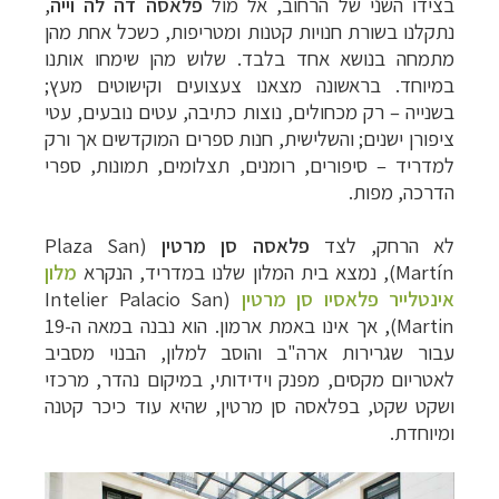
בצידו השני של הרחוב, אל מול
פלאסה דה לה וייה
,
נתקלנו בשורת חנויות קטנות ומטריפות, כשכל אחת מהן
מתמחה בנושא אחד בלבד. שלוש מהן שימחו אותנו
במיוחד. בראשונה מצאנו צעצועים וקישוטים מעץ;
בשנייה – רק מכחולים, נוצות כתיבה, עטים נובעים, עטי
ציפורן ישנים; והשלישית, חנות ספרים המוקדשים אך ורק
למדריד
–
סיפורים, רומנים, תצלומים, תמונות, ספרי
הדרכה, מפות.
לא הרחק, לצד
פלאסה סן מרטין
(
Plaza San
Martín
), נמצא בית המלון שלנו במדריד, הנקרא
מלון
אינטלייר פלאסיו סן מרטין
(
Intelier Palacio San
Martin
), אך אינו באמת ארמון. הוא נבנה במאה ה-19
עבור שגרירות ארה"ב והוסב למלון, הבנוי מסביב
לאטריום מקסים, מפנק וידידותי, במיקום נהדר, מרכזי
ושקט שקט, בפלאסה סן מרטין, שהיא עוד כיכר קטנה
ומיוחדת.