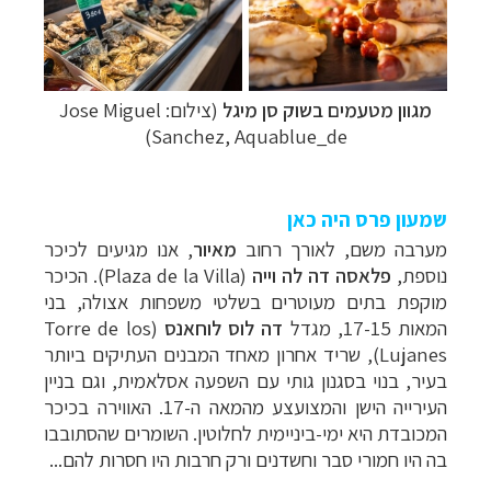
מגוון מטעמים בשוק סן מיגל
(צילום:
Jose Miguel
)
Sanchez, Aquablue_de
שמעון פרס היה כאן
מערבה משם, לאורך רחוב
מאיור
, אנו מגיעים לכיכר
נוספת,
פלאסה דה לה וייה
(
Plaza de la Villa
). הכיכר
מוקפת בתים מעוטרים בשלטי משפחות אצולה, בני
המאות 17-15, מגדל
דה לוס לוחאנס
(
Torre de los
Lujanes
), שריד אחרון מאחד המבנים העתיקים ביותר
בעיר, בנוי בסגנון גותי עם השפעה אסלאמית, וגם בניין
העירייה הישן והמצועצע מהמאה ה-17. האווירה בכיכר
המכובדת היא ימי-ביניימית לחלוטין. השומרים שהסתובבו
בה היו חמורי סבר וחשדנים ורק חרבות היו חסרות להם...