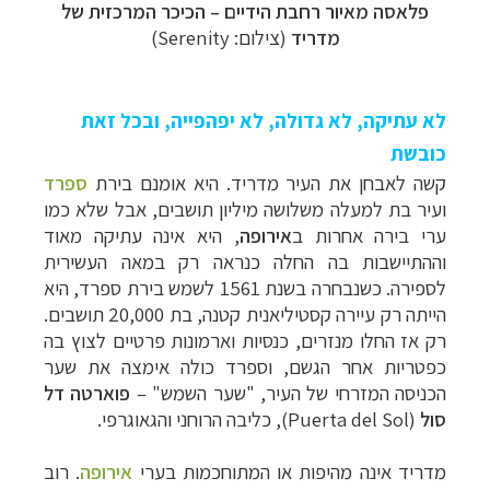
פלאסה מאיור רחבת הידיים
–
הכיכר המרכזית של
מדריד
(צילום: Serenity)
לא עתיקה, לא גדולה, לא יפהפייה, ובכל זאת
כובשת
קשה לאבחן את העיר מדריד. היא אומנם בירת
ספרד
ועיר בת למעלה משלושה מיליון תושבים, אבל שלא כמו
ערי בירה אחרות ב
אירופה
, היא אינה עתיקה מאוד
וההתיישבות בה החלה כנראה רק במאה העשירית
לספירה. כשנבחרה בשנת 1561 לשמש בירת ספרד, היא
הייתה רק עיירה קסטיליאנית קטנה, בת 20,000 תושבים.
רק אז החלו מנזרים, כנסיות וארמונות פרטיים לצוץ בה
כפטריות אחר הגשם, וספרד כולה אימצה את שער
הכניסה המזרחי של העיר, "שער השמש"
–
פוארטה דל
סול
(
Puerta del Sol
), כליבה הרוחני והגאוגרפי.
מדריד אינה מהיפות או המתוחכמות בערי
אירופה
. רוב