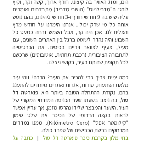
הים, ומזג האוויר בה קיצוני. חורף ארוך, קשה וקר, וקיץ
לוהט. ה"מדרילניוס" (תושבי מדריד) מתבדחים ואומרים
עליה שיש בה 9 חודשי חורף ו-3 חודשי גיהינום, בהם נוטש
אותה כל מי שרק יכול... אנחנו הימרנו על חודש מרץ
והצליח לנו. אכן היה קר, אבל השמש זרחה כמעט כל
השבוע והיה נהדר לשוטט ברגל בין האתרים השונים, עם
מעיל, צעיף לצוואר וידיים בכיסים. את הכרטיסייה
לתחבורה הציבורית (רכבת תחתית, אוטובוסים) שרכשנו
לכל תקופת שהותנו בעיר, בקושי ניצלנו.
כמה ימים צריך כדי להכיר את העיר? הרבה! זוהי עיר
מלאת הפתעות, סודות, אגדות ואתרים מיוחדים להתענג
בהם. נקודת ההתחלה הטובה ביותר היא
פוארטה דל
סול
, בה ניצב בשעתו שער הכניסה המזרחי המקורי של
העיר. השער והמבצר שלידו נהרסו מזמן, אך עדיין אפשר
לראות בקצה הדרומי של הכיכר את שלט סימון
"קילומטר אפס" (
Kilómetro Cero
), ממנו נמדדים
המרחקים ברשת הכבישים של ספרד כולה.
בתי מלון בקרבת כיכר פוארטה דל סול
|
כתבה על