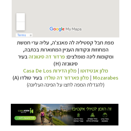
מפת חבל קסטיליה לה מאנצ'ה, עליה ערי חמשת
המחוזות ונקודות העניין המתוארות בכתבה,
ומקומות לינה מומלצים:
פרדור דה סיגוונזה
בעיר
קרוזים והפלגות נופש
לחצו לרשימת היעדים »
סיגוונזה (H)
הפלגות לאנטארקטיקה
לחצו לכל מסלולי ההפלגות »
מלון אנטידוטו
|
מלון הדירות
Casa De Los
הפלגות לארצות הקוטב הצפוני
לחצו לקבלת כל
Mozarabes
|
מלון פארדור דה טולדו
בעיר טולדו (A)
האפשרויות »
(להגדלת המפה לחצו על הפינה העליונה)