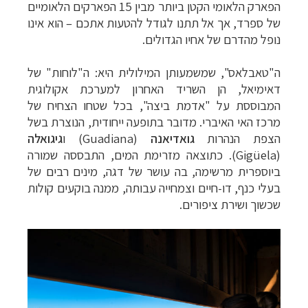
הפארק הלאומי הקטן ביותר מבין 15 הפארקים הלאומיים
של ספרד, אך אל תתנו לגודל להטעות אתכם – הוא אינו
נופל מהדרם של אחיו הגדולים.
ה"טאבלאס", שמשמעותן המילולית היא: ה"לוחות" של
דאימיאל, הן השריד האחרון למערכת אקולוגית
המבוססת על "אדמת ביצה", בכל שטחו הצחיח של
מרכז האי האיברי. מדובר בתופעה ייחודית, הנוצרת בשל
הצפת הנהרות
גואדיאנה
(
Guadiana
) ו
גיגואלה
(
Gigüela
). כתוצאה מזרימת המים, התבססה שמורה
ביוספרית מרשימה, בה עושר של דגה, מינים רבים של
בעלי כנף, דו-חיים וצמחייה עבותה, ממנה בוקעים קולות
שכשוך ושירת ציפורים.