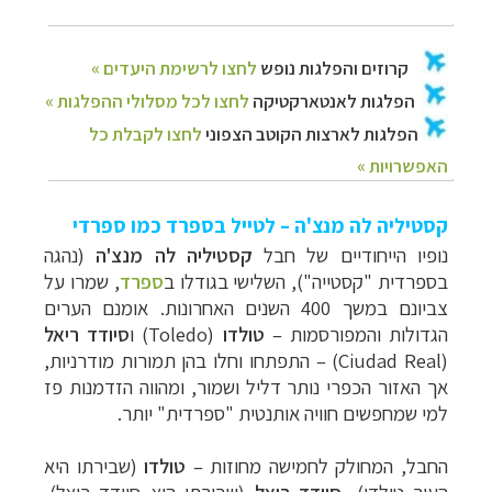
קסטיליה לה מנצ'ה – לטייל בספרד כמו ספרדי
נופיו הייחודיים של חבל
קסטיליה לה מנצ'ה
(נהגה
בספרדית "קסטייה"), השלישי בגודלו ב
ספרד
, שמרו על
צביונם במשך 400 השנים האחרונות. אומנם הערים
הגדולות והמפורסמות –
טולדו
(
Toledo
) ו
סיודד ריאל
(
Ciudad Real
)
–
התפתחו וחלו בהן תמורות מודרניות,
אך האזור הכפרי נותר דליל ושמור, ומהווה הזדמנות פז
למי שמחפשים חוויה אותנטית "ספרדית" יותר.
החבל, המחולק לחמישה מחוזות –
טולדו
(שבירתו היא
העיר טולדו),
סיודד ריאל
(שבירתו היא סיודד ריאל),