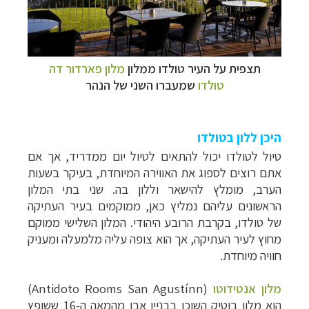
תצפית על העיר טולדו ממלון
מלון פארדור דה
טולדו
שמעברו השני של הנהר
היכן ללון בטולדו
טיול לטולדו יכול להתאים לטיול יום ממדריד, אך אם
אתם רוצים לספוג את האווירה המיוחדת, בעיקר בשעות
הערב, מומלץ להישאר וללון בה. שני בתי המלון
הראשונים עליהם נמליץ כאן, ממוקמים בעיר העתיקה
של טולדו, בקרבת הרובע היהודי. המלון השלישי ממוקם
מחוץ לעיר העתיקה, אך הוא צופה עליה מלמעלה ומעניק
חוויה מיוחדת.
מלון אנטידוטו
(
n
Antidoto Rooms San Agustín
)
הוא מלון בוטיק השוכן בבניין אבן מהמאה ה-16 ששופץ