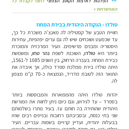
טולדו - הנקודה היהודית בבירת המחוז
חוויית הטבע של קסטיליה לה מאנצ'ה משכרת כל כך,
עד שכמעט ושוכחים שיש לה גם ערים יפהפיות, עתירות
היסטוריה ומבנים מרשימים. העיר המרכזית והמוכרת
ביותר היא
טולדו
, השוכנת לשפת
נהר טחו
, ומשמשת
כבירת המחוז. בעברה הרחוק, בין השנים
1085 ל-1561,
היתה טולדו בירת ממלכת ספרד כולה, אך איבדה את
התואר הזה לטובת מדריד, הנמצאת כ-70 ק"מ מצפון
לה.
יהדות טולדו היתה מהמפוארות והמבוססות ביותר
בספרד – עד לגירוש, וגם כיום ניתן לחוות את המורשת
היהודית שהותירה בה חותם עז.
בעיר נותרו בשלמותם
שני בתי כנסת, ובסביבתם רחובות ובניינים רבים שהיו
בבעלות יהודית, ועדיין קרויים בשמות עבריים. העיר