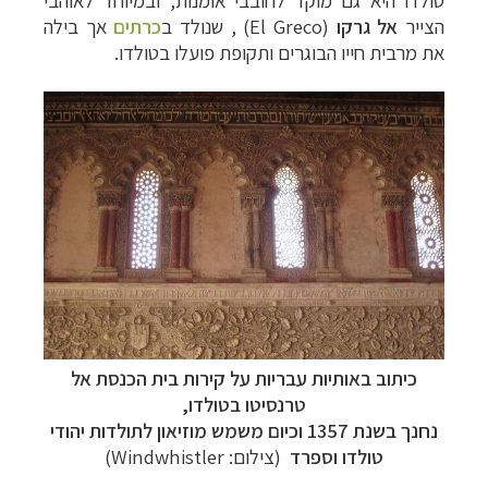
טולדו היא גם מוקד לחובבי אומנות, ובמיוחד לאוהבי
הצייר
אל גרקו
(
El Greco
) , שנולד ב
כרתים
אך בילה
את מרבית חייו הבוגרים ותקופת פועלו בטולדו.
כיתוב באותיות עבריות על קירות בית הכנסת אל
טרנסיטו בטולדו,
נחנך בשנת 1357 וכיום משמש מוזיאון לתולדות יהודי
טולדו וספרד
(צילום: Windwhistler)