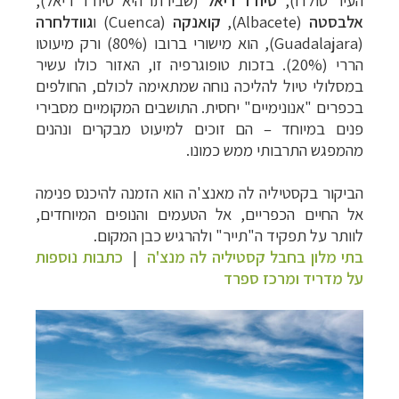
אלבסטה
(
Albacete
),
קואנקה
(
Cuenca
) ו
גוודלחרה
(
Guadalajara
), הוא מישורי ברובו (80%) ורק מיעוטו
הררי (20%). בזכות טופוגרפיה זו, האזור כולו עשיר
במסלולי טיול להליכה נוחה שמתאימה לכולם, החולפים
בכפרים "אנונימיים" יחסית. התושבים המקומיים מסבירי
פנים במיוחד – הם זוכים למיעוט מבקרים ונהנים
מהמפגש התרבותי ממש כמונו.
הביקור בקסטיליה לה מאנצ'ה הוא הזמנה להיכנס פנימה
אל החיים הכפריים, אל הטעמים והנופים המיוחדים,
לוותר על תפקיד ה"תייר" ולהרגיש כבן המקום.
בתי מלון בחבל קסטיליה לה מנצ'ה
|
כתבות נוספות
על מדריד ומרכז ספרד