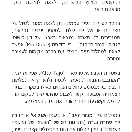
המקומיים ולציוץ הציפורים, ולצאת להליכת בוקר
מרעננת ביער.
בנוסף לטיולים בעיר עצמה, ניתן לצאת ממנה לטיול של
חצי יום או של יום שלם, למספר יעדים נפלאים,
שמזכירים לנו שאנחנו נמצאים בארצו של דון קישוט.
לגדות "הנהר המתוק" –
ריו דולסה
(
Rio Dulce
) אפשר
לצאת למסלול נעים ומוצל, עם הרבה מקומות לעצירה
ומנוחה.
בשמורת הטבע
אלטו טאחו
(
Alto Tajo
), שפירוש שמה
"המחצבה הגבוהה", אפשר לעמוד ולהעריץ את נפלאות
הטבע, בין אגמונים כחולים הנקווים כאילו במקרה, בתוך
הצמחייה הסבוכה. קשה לשבוע מהיופי שיש למקום הזה
להציע, וקשה עוד יותר להוריד את היד מהמצלמה.
במפלים של "
מנזר האבן
", או בשמו השני:
אל איידו דה
לה טחרה נגרה
(בתרגום חופשי: "האשור
של הרקמה
השחורה"), ניתן לבלות את היום במסלולים קצרים ביער,