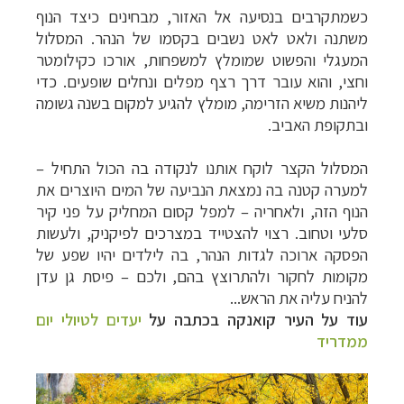
כשמתקרבים בנסיעה אל האזור, מבחינים כיצד הנוף
משתנה ולאט לאט נשבים בקסמו של הנהר. המסלול
המעגלי והפשוט שמומלץ למשפחות, אורכו כקילומטר
וחצי, והוא עובר דרך רצף מפלים ונחלים שופעים. כדי
ליהנות משיא הזרימה, מומלץ להגיע למקום בשנה גשומה
ובתקופת האביב.
המסלול הקצר לוקח אותנו לנקודה בה הכול התחיל –
למערה קטנה בה נמצאת הנביעה של המים היוצרים את
הנוף הזה, ולאחריה – למפל קסום המחליק על פני קיר
סלעי וטחוב. רצוי להצטייד במצרכים לפיקניק, ולעשות
הפסקה ארוכה לגדות הנהר, בה לילדים יהיו שפע של
מקומות לחקור ולהתרוצץ בהם, ולכם – פיסת גן עדן
להניח עליה את הראש...
עוד על העיר קואנקה בכתבה על
יעדים לטיולי יום
ממדריד