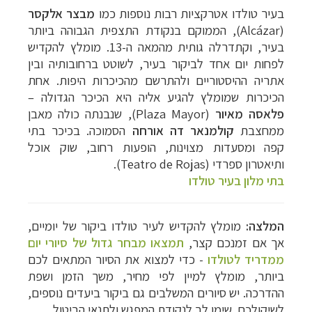
בעיר טולדו אטרקציות רבות נוספות כמו
מבצר
אלקסר
(
Alcázar
), הממוקם בנקודת התצפית הגבוהה ביותר
בעיר, וקתדרלה גותית מהמאה ה-13.
מומלץ להקדיש
לפחות יום אחד לביקור בעיר, לשוטט ברחובותיה ובין
אתריה ההיסטוריים ולהתרשם מהכיכרות היפות. אחת
הכיכרות שמומלץ להגיע אליה היא הכיכר הגדולה –
פלאסה מאיור
(
Plaza Mayor
), שנבנתה כולה מאבן
ממחצבת
קולמנאר דה אורחה
הסמוכה. בכיכר בתי
קפה ומסעדות מצוינות, הופעות רחוב, שוק אוכל
ותיאטרון ספרדי (
Teatro de Rojas
).
בתי מלון בעיר טולדו
המלצה:
מומלץ להקדיש לעיר טולדו ביקור של יומיים,
אך אם זמנכם קצר,
תמצאו מבחר גדול של סיורי יום
ממדריד לטולדו
- כדי למצוא את הסיור המתאים לכם
ביותר, מומלץ למיין לפי מחיר, משך הזמן ושפת
ההדרכה. יש סיורים המשלבים גם ביקור ביעדים נוספים,
לשיקולכם. שימו לב לנקודת המפגש ולתנאי הביטול.