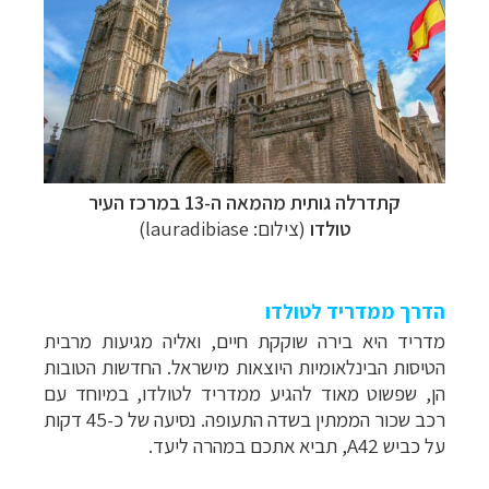
קתדרלה גותית מהמאה ה-13
במרכז
העיר
טולדו
(צילום: lauradibiase)
הדרך ממדריד לטולדו
מדריד היא בירה שוקקת חיים, ואליה מגיעות מרבית
הטיסות הבינלאומיות היוצאות מישראל. החדשות הטובות
הן, שפשוט מאוד להגיע ממדריד לטולדו, במיוחד עם
רכב שכור הממתין בשדה התעופה. נסיעה של כ-45 דקות
על כביש
A42
, תביא אתכם במהרה ליעד.