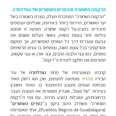
הפלגות לארצות הקוטב הצפוני
לחצו לקבלת כל
האפשרויות »
הרקמה השחורה והכפרים השחורים של גוודלחרה
"הרקמה השחורה" המוזכרת מעלה, נוצרת בשמורה בשל
יער האשורים, הדרומי ביותר באירופה, שעליהם הצפופים
מזכירים במבט-על רקמה שחורה. תופעה זו אומנם
בולטת יותר בעונת הסתיו, כאשר העלים משנים את
צבעם ועוברים דרך כל הגוונים האפשריים, אך המקום
אטרקטיבי בכל עונות השנה, וצומחים בו עצים מרשימים
נוספים, כמו עצי הלבנה הרבים, עצי אורן או עצי טקסוס,
התורמים את חלקם ליצירת ה"רקמה".
קרבתו הגאוגרפית של מחוז
גוודלחרה
אל עיר
הבירה
מדריד
מפתיעה לפעמים, שכן הוא רחוק מאוד
מבחינת הנופים והטבע הדומיננטי בו. האזור משובץ
בעיירות "של פעם", שעדיין משמרות את תמצית העבר
ברחובותיהן, וטובלות בטבע מרהיב. עם נופי ה"רקמה
השחורה" משתלב היטב ביקור ב"
כפרים השחורים
"
(
Pueblos Negros de Guadalajara
), אחד מאוצרותיו
של מחוז זה. הכפרים נקראים כך מפני שכמעט כל