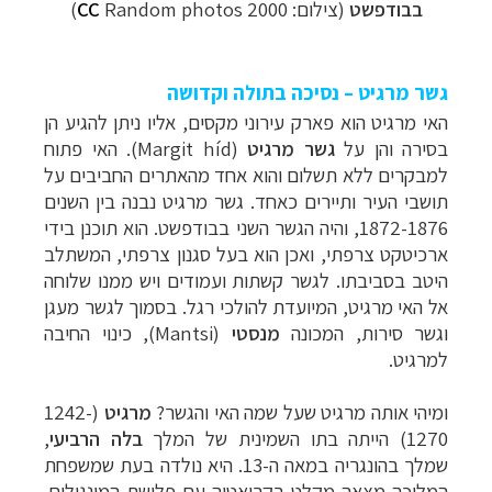
בבודפשט
(צילום:
Random photos 2000
CC
)
גשר מרגיט – נסיכה בתולה וקדושה
האי מרגיט הוא פארק עירוני מקסים, אליו ניתן להגיע הן
בסירה והן על
גשר מרגיט
(
Margit híd
). האי פתוח
למבקרים ללא תשלום והוא אחד מהאתרים החביבים על
תושבי העיר ותיירים כאחד.
גשר מרגיט
נבנה בין השנים
1872-1876, והיה הגשר השני בבודפשט. הוא תוכנן בידי
ארכיטקט צרפתי, ואכן הוא בעל סגנון צרפתי, המשתלב
היטב בסביבתו. לגשר קשתות ועמודים ויש ממנו שלוחה
אל האי מרגיט, המיועדת להולכי רגל.
בסמוך לגשר מעגן
וגשר סירות, המכונה
מנסטי
(
Mantsi
), כינוי החיבה
למרגיט.
ומיהי אותה מרגיט שעל שמה האי והגשר?
מרגיט
(1242-
1270) הייתה בתו השמינית של המלך
בלה הרביעי
,
שמלך בהונגריה במאה ה-13. היא נולדה בעת שמשפחת
המלוכה מצאה מקלט בקרואטיה עם פלישת המונגולים.