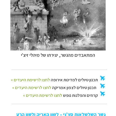
המתאבדים מהגשר, יצירתו של
מיהלי זיצ'י
גשר השלשלאות סצ'ני – לשון האריה ולשון הרע