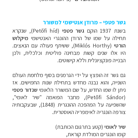
גשר פטפי – מרודן אנטישמי למשורר
בשנת 1937 הוקם
גשר פטפי
(
Petőfi híd
), שנקרא
תחילה על שמו של הרודן ההונגרי האנטישמי
מיקלוש
הורטי
(
Miklós Horthy
), ששיתף פעולה עם הנאצים.
היו אלו שנים קשות מבחינה פוליטית וכלכלית, ולכן
הבנייה פונקציונלית וללא קישוטים.
גם גשר זה הופצץ על ידי הגרמנים בסוף מלחמת העולם
השנייה, והוא נבנה מחדש בתחילת שנות החמישים. אז
ניתן לו שמו החדש, על שם המשורר הלאומי
שנדור פטפי
(Petőfi Sándor),
מחבר הפואמה "שיר לאומי",
שהשפיעה על המהפכה ההונגרית (1848), שבעקבותיה
צורפה הונגריה לאימפריה האוסטרית.
שיר לאומי
(קטע בתרגום הכותבת)
קומו הונגרים המולדת קוראת,