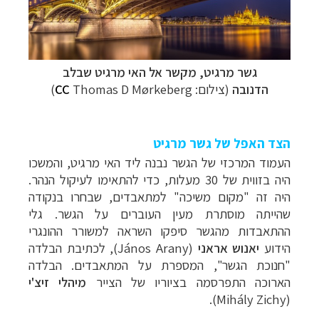
תכנון
טיולים למדינות אירופה
לחצו לרשימת היעדים »
תכנון
טיולים לצפון אמריקה
לחצו לרשימת היעדים »
קרוזים והפלגות נופש
לחצו לרשימת היעדים »
גשר מרגיט, מקשר אל האי מרגיט שבלב
הדנובה
(צילום:
Thomas D Mørkeberg
CC
)
הצד האפל של גשר מרגיט
העמוד המרכזי של הגשר נבנה ליד האי מרגיט, והמשכו
היה בזווית של 30 מעלות, כדי להתאימו לעיקול הנהר.
היה זה "מקום משיכה" למתאבדים, שבחרו בנקודה
שהייתה מוסתרת מעין העוברים על הגשר. גלי
ההתאבדות מהגשר סיפקו השראה למשורר ההונגרי
הידוע
יאנוש אראני
(
János Arany
), לכתיבת הבלדה
"חנוכת הגשר", המספרת על המתאבדים. הבלדה
הארוכה התפרסמה בציוריו של הצייר
מיהלי זיצ'י
).
Mihály Zichy
(