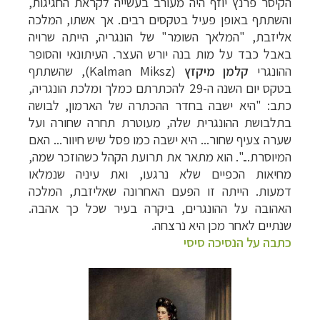
הקיסר פרנץ יוזף היה מעורב בעשייה לקראת החגיגות,
והשתתף באופן פעיל בטקסים רבים. אך אשתו, המלכה
אליזבת, "המלאך השומר" של הונגריה, הייתה שרויה
באבל כבד על מות בנה יורש העצר.
העיתונאי והסופר
ההונגרי
קלמן מיקזץ
(
Kalman Miksz
), שהשתתף
בטקס יום השנה ה-29 להכתרתם כמלך ומלכת הונגריה,
כתב: "היא ישבה בחדר ההכתרה של הארמון, לבושה
בתלבושת ההונגרית שלה, מעוטרת תחרה שחורה ועל
שערה צעיף שחור... היא ישבה כמו פסל שיש חיוור... האם
המיוסרת...". הוא מתאר את תרועת הקהל כשהוזכר שמה,
מחיאות הכפיים שלא נרגעו, ואת עיניה שנמלאו
דמעות.
הייתה זו הפעם האחרונה שאליזבת, המלכה
האהובה על ההונגרים, ביקרה בעיר שכל כך אהבה.
שנתיים לאחר מכן היא נרצחה.
כתבה על הנסיכה סיסי