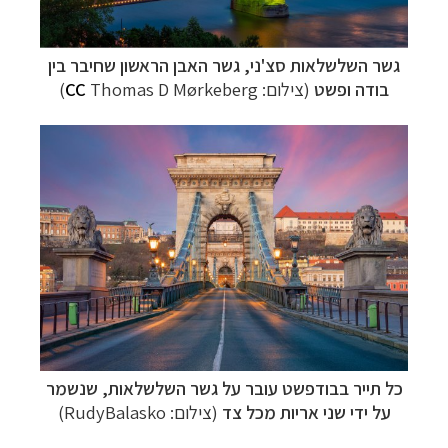
גשר השלשלאות סצ'ני,
גשר האבן הראשון שחיבר בין
בודה ופשט
(צילום:
Thomas D Mørkeberg
CC
)
כל תייר בבודפשט עובר על
גשר השלשלאות, שנשמר
על ידי שני אריות מכל צד
(צילום:
RudyBalasko)