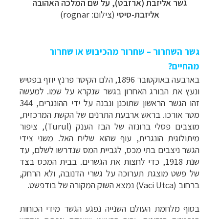
גשר אליזבת (
ארזבט
), על שם המלכה האהובה
אליזבת-סיסי
(צילום:
rognar
)
גשר השחרור – שחרור מהכיבוש או שחרור
מהחיים?
בארבעה באוקטובר 1896, הלם הקיסר פרנץ יוזף בפטיש
ונעץ את הבורג האחרון בגשר שנקרא על שמו. למעשה
זהו הגשר הראשון שתוכנן ונבנה על ידי ההונגרים, 344
מטר אורכו. בראש ארבעת התרנים של הקשת המרכזית,
מוצבים פסלי ברונזה של הבז הענק (
Turul
), ציפור
מיתולוגית הונגרית, עוף שהוא שליח האל.
משני צידי
הגשר ניצבים בתי מכס, לגביית המס שנדרשו לשלם, עד
שנת 1918, כדי לחצות את הגשרים. בבית המכס בצד
של פשט מוצגת תערוכה על גשרי הדנובה, ולא הרחק,
ברחוב (
Vaci Utca
) נמצא השוק המקורה של בודפשט.
בסוף מלחמת העולם השנייה נפגע הגשר מידי הכוחות