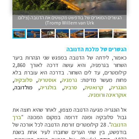
הגשרים המוארים של בודפשט מקשטים את הדנובה (צילום:
Tromp Willem van Urk)
הגשרים של מלכת הדנובה
כאמור, לידתה של הדנובה במפגש שני הנהרות ביער
השחור בגרמניה, והיא עושה דרכה לאורך 2,860
קילומטרים, עד לים השחור. בדרכה היא עוברת בלא
פחות מעשר מדינות:
גרמניה
,
אוסטריה
,
סלובקיה
,
הונגריה
,
קרואטיה
,
סרביה
,
בולגריה
, מולדובה,
אוקראינה
ו
רומניה
.
אל הונגריה מגיעה הדנובה מצפון, לאחר שהיא חוצה את
גבול סלובקיה ופונה דרומה במקום המכונה "
ברך
הדנובה
". 28 קילומטרים זורמת הדנובה לכל אורכה של
בודפשט
, בין שתי הערים שחוברו לעיר אחת בשנת