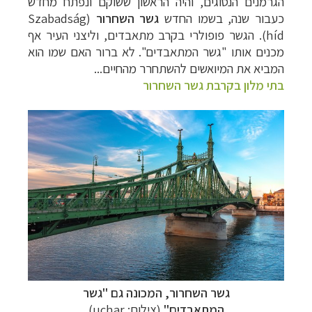
הגרמנים הנסוגים, והיה הראשון ששוקם ונפתח מחדש
כעבור שנה, בשמו החדש
גשר השחרור
(
Szabadság
híd
). הגשר פופולרי בקרב מתאבדים, וליצני העיר אף
מכנים אותו "גשר המתאבדים". לא ברור האם שמו הוא
המביא את המיואשים להשתחרר מהחיים...
בתי מלון בקרבת גשר השחרור
גשר השחרור, המכונה גם "גשר
המתאבדים"
(צילום:
uchar
)