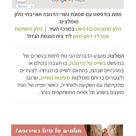
תכנון
טיולים למדינות אירופה
לחצו לרשימת היעדים »
מפת בודפשט עם שמונת גשרי הדנובה ושני בתי מלון
תכנון
טיולים לצפון אמריקה
לחצו לרשימת היעדים »
מומלצים:
קרוזים והפלגות נופש
לחצו לרשימת היעדים »
מלון מומנטס בודפשט
במרכז העיר |
מלון הסוויטות
אמרלד דאון-טאון
ליד בית הכנסת הגדול
המלצה:
מטבע הדברים הכי נוח לחזות בגשרים של
בודפשט
בשייט על הדנובה
, בו תעברו בכולם או
במרכזיים שבהם, בהתאם לשייט בו תבחרו. לצעירים
ולצעירים ברוחם מומלצות
מסיבות השייט
, שרובן
מתקיימות עם השקיעה ולאחריה, כאשר יופייה של העיר
מועצם בשפע של אורות המשתקפים בנהר.