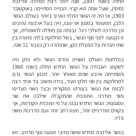
החלה בשנת 1897, שנה לפני רצח המלכה אליזבת
(סיסי), שעל שמה הוא קרוי. הבנייה הסתיימה באוקטובר
1903, אז היה זה הגשר התלוי הארוך ביותר בעולם. הגשר
הלבן, המעוטר בסגנון אר-נובו, היה בעל ארבעה נתיבים
וכן מדרכה להולכי רגל. נבנתה גם מסילה לחשמלית, אך
זו נקטעה לפני סוף הגשר, בשל מחלוקת בלתי פתורה בין
שתי חברות על הפעלת הקו, שנפתרה רק כעבור 11 שנה.
במלחמת העולם השנייה נהרס הגשר ולא ניתן היה
לשקמו. העבודה על הגשר החדש החלה בשנת 1960
והסתיימה ארבע שנים מאוחר יותר. תכנון הגשר גרם
למחלוקות בין שני חלקי העיר, בודה ופשט: צד אחד רצה
לבנות את הגשר בצורתו המקורית ובצד השני העדיפו
גשר מודרני. התוכנית שהתקבלה שילבה את שני
הסגנונות: הגשר החדש נבנה על פי התכנית הקודמת, אך
בקווים מודרניים יותר, מעט רחב יותר ועם מדרכות משני
צדיו.
בגשר אליזבת החדש שישה נתיבי תנועה ונוף מרהיב. זהו