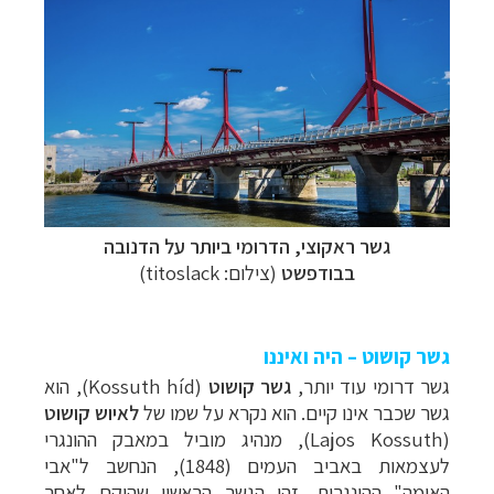
גשר ראקוצי
,
הדרומי ביותר על הדנובה
בבודפשט
(צילום:
titoslack
)
גשר קושוט – היה ואיננו
גשר דרומי עוד יותר,
גשר קושוט
(
Kossuth híd
), הוא
גשר שכבר אינו קיים. הוא נקרא על שמו של
לאיוש קושוט
(
Lajos Kossuth
), מנהיג מוביל במאבק ההונגרי
לעצמאות באביב העמים (1848), הנחשב ל"אבי
האומה" ההונגרית.
זהו הגשר הראשון שהוקם לאחר