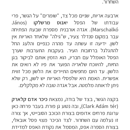
השחרור.
ארבעה אריות, שניים מכל צד, "שומרים" על הגשר, פרי
עבודתו של הפסל
יאנוס מרשלקו
(
János
Marschalkó
). אגדה אורבנית מספרת שבעת הפתיחה
עבר במקום סנדלר צעיר, ש"גילה" שלאחד האריות אין
לשון. ידיעה זו עשתה עד מהרה כנפיים והלעג החל
להתגלגל ברחובות העיר. בעקבות התערבות שערך
הפסל האומלל עם חבריו, הוא הזמין אותם לביקור בגן
החיות, להיווכח שלאריה הפוער את פיו לא רואים את
הלשון. עד היום מחפשים התיירים את הלשון מכל זווית
אפשרית. האמת היא שלפסלי האריות יש לשון, רק שלא
ניתן לראותה מלמטה. אבל אגדה טובה לא מקלקלים.
בקצה הגשר, בצד של בודה, נמצאת
כיכר אדם קלארק
(
Clark Adám tér
), ובה נטוע גן פורח. בעבר פרחה כאן
ערוגת פרחים אדומים בצורת הכוכב הסובייטי, אך צורה
זו נעלמה עם השחרור. לצד הכיכר מצוי פסל אובאלי,
בצורת הספרה אפס, המסמל את נקודת האפס למדידת