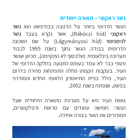
גשר ראקוצי – תאורה ייחודית
הגשר הדרומי ביותר על הדנובה בבודפשט הוא
גשר
ראקוצי
(Rákóczi híd), אשר נקרא בעבר
גשר
לגימניוסי
(
Lágymányosi híd
) על שם השכונה
הדרומית בבודה. הגשר נחנך בשנת 1995 לכבוד
תערוכה בינלאומית (שלבסוף לא התקיימה), מכיוון שגשר
פטפי כבר לא עמד בעומס התנועה בחלקה הדרומי של
העיר. בעקבות הקמתו החלה התפתחות מהירה בדרום
העיר, כולל בניית התיאטרון הלאומי החדש והמודרני
בפשט, שנפתח בשנת 2002.
גאוות העיר היא על מערכת התאורה הייחודית שעל
הגשר: חמישה עמודים עם מראות ורפלקטורים,
המפזרים את האור בצורה אחידה.