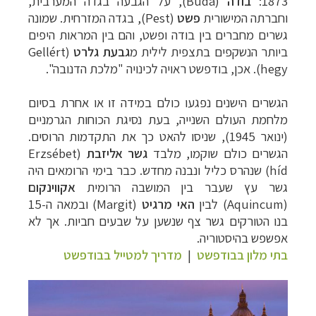
1873:
בודה
(
Buda
), על הגבעה בגדה המערבית,
וחברתה המישורית
פשט
(
Pest
), בגדה המזרחית. שמונה
גשרים מחברים בין בודה ופשט, והם בין המראות היפים
ביותר הנשקפים בתצפית לילית מ
גבעת
גלרט
(
Gellért
hegy
). אכן, בודפשט ראויה לכינויה "מלכת הדנובה".
הגשרים הישנים נפגעו כולם במידה זו או אחרת בסיום
מלחמת העולם השנייה, בעת נסיגת הכוחות הגרמניים
(ינואר 1945), שניסו להאט כך את התקדמות הרוסים.
הגשרים כולם שוקמו, מלבד
גשר אליזבת
(
Erzsébet
híd
) שנהרס כליל ונבנה מחדש.
כבר בימי הרומאים היה
גשר עץ שעבר בין המושבה הרומית
אקווינקום
(
Aquincum
) לבין
האי
מרגיט
(
Margit
) ובמאה ה-15
בנו הטורקים גשר צף שנשען על שבעים חביות. אך לא
אפשפש בהיסטוריה.
בתי מלון בבודפשט
|
מדריך למטייל בבודפשט