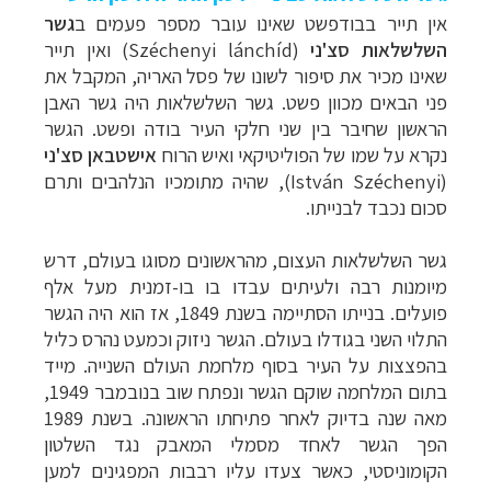
אין תייר בבודפשט שאינו עובר מספר פעמים ב
גשר
השלשלאות סצ'ני
(
Széchenyi lánchíd
) ואין תייר
שאינו מכיר את סיפור לשונו של פסל האריה, המקבל את
פני הבאים מכוון פשט. גשר השלשלאות היה גשר האבן
הראשון שחיבר בין שני חלקי העיר בודה ופשט. הגשר
נקרא על שמו של הפוליטיקאי ואיש הרוח
אישטבאן סצ'ני
(
István Széchenyi
), שהיה מתומכיו הנלהבים ותרם
סכום נכבד לבנייתו.
גשר השלשלאות העצום, מהראשונים מסוגו בעולם, דרש
מיומנות רבה ולעיתים עבדו בו בו-זמנית מעל אלף
פועלים. בנייתו הסתיימה בשנת 1849, אז הוא היה הגשר
התלוי השני בגודלו בעולם. הגשר ניזוק וכמעט נהרס כליל
בהפצצות על העיר בסוף מלחמת העולם השנייה. מייד
בתום המלחמה שוקם הגשר ונפתח שוב בנובמבר 1949,
מאה שנה בדיוק לאחר פתיחתו הראשונה. בשנת 1989
הפך הגשר לאחד מסמלי המאבק נגד השלטון
הקומוניסטי, כאשר צעדו עליו רבבות המפגינים למען