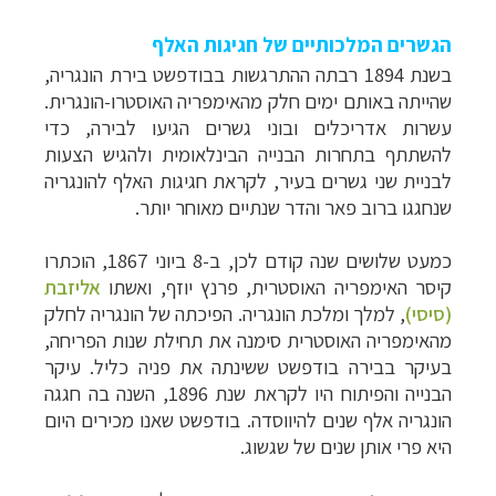
הגשרים המלכותיים של חגיגות האלף
בשנת 1894 רבתה ההתרגשות בבודפשט בירת הונגריה,
שהייתה באותם ימים חלק מהאימפריה האוסטרו-הונגרית.
עשרות אדריכלים ובוני גשרים הגיעו לבירה, כדי
להשתתף בתחרות הבנייה הבינלאומית ולהגיש הצעות
לבניית שני גשרים בעיר, לקראת חגיגות האלף להונגריה
שנחגגו ברוב פאר והדר שנתיים מאוחר יותר.
כמעט שלושים שנה קודם לכן, ב-8 ביוני 1867, הוכתרו
קיסר האימפריה האוסטרית, פרנץ יוזף, ואשתו
אליזבת
(סיסי)
, למלך ומלכת הונגריה. הפיכתה של הונגריה לחלק
מהאימפריה האוסטרית סימנה את תחילת שנות הפריחה,
בעיקר בבירה בודפשט ששינתה את פניה כליל. עיקר
הבנייה והפיתוח היו לקראת שנת 1896, השנה בה חגגה
הונגריה אלף שנים להיווסדה. בודפשט שאנו מכירים היום
היא פרי אותן שנים של שגשוג.