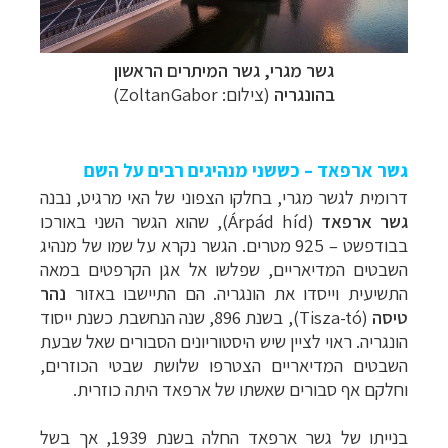
גשר מגרי,
גשר המיתרים הראשון
בהונגריה
(צילום:
ZoltanGabor
)
גשר ארפאד – כששני מנהיגים רבים על השם
דרומית לגשר מגרי, בחלקו הצפוני של האי מרגיט, נבנה
גשר ארפאד
(
Árpád híd
), שהוא הגשר השני באורכו
בבודפשט
–
925 מטרים. הגשר נקרא על שמו של מנהיג
השבטים המדיאריים, שפלשו אל אגן הקרפטים במאה
התשיעית וייסדו את הונגריה. הם התיישבו באזור
נהר
טיסה
(
Tisza-tó
), בשנת 896, שנה הנחשבת כשנת ייסוד
הונגריה. ראוי לציין שיש היסטוריונים הסבורים שאל שבעת
השבטים המדיאריים הצטרפו שלושת שבטי הכוזרים,
וחלקם אף סבורים שאשתו של ארפאד היתה כוזרית.
בנייתו של גשר ארפאד החלה בשנת 1939, אך בשל