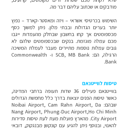
מודבקים או שכתוב עליהם דבר מה.
השימוש בכרטיסי אשראי
–
ויזה ומאסטר-קארד
–
נפוץ
יותר בערים הגדולות ובבתי מלון. ניתן למשוך כסף
מכספומטים אך קחו בחשבון שבחלק מהעמדות ייגבו
מכם עמלה מוגזמת. בנקים שבכספומטים שלהם לא
גובים עמלות נוספות מתיירים מעבר לעמלת המשיכה
הרגילה, הם: SCB, MB Bank ו- Commonwealth
Bank.
טיסות לווייטנאם
בווייטנאם פעילים 36 שדות תעופה ברחבי המדינה,
כאשר טיסות הפנים יוצאות בדרך כלל מחמשת הגדולים
שבהם: Noibai Airport, Cam Rahn Airport, Da
Nang Airport, Phung-Duc Airport,Ho Chi Minh
City Airport. מהארץ פועלות מעת לעת טיסות סדירות
להאנוי, ובנוסף ניתן להגיע עם קונקשן מבנגקוק, דובאי