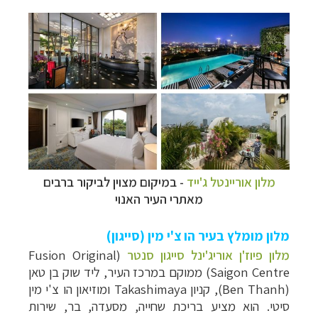
מלון אוריינטל ג'ייד
- במיקום מצוין לביקור ברבים
מאתרי העיר האנוי
מלון מומלץ בעיר הו צ'י מין (סייגון)
מלון פיוז'ן אוריג'ינל סייגון סנטר
(Fusion Original
Saigon Centre) ממוקם במרכז העיר, ליד שוק בן טאן
(Ben Thanh), קניון Takashimaya ומוזיאון הו צ'י מין
סיטי. הוא מציע בריכת שחייה, מסעדה, בר, שירות