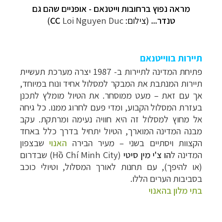
מראה נפוץ ברחובות וייטנאם - אופניים שהם גם
טנדר...
(צילום:
Loi Nguyen Duc
CC
)
תיירות בווייטנאם
פתיחת
המדינה לתיירות ב- 1987 יצרה מערכת תעשיית
תיירות המנתבת את המבקר
למסלול אחיד ונוח במיוחד,
אך עם זאת – מעט ממוסחר. את הטיול מומלץ לתכנן
בעזרת המסלול הקבוע, ומדי פעם לחרוג ממנו. כל גיחה
תכנון
טיולים למזרח הרחוק
לחצו לרשימת יעדים »
אל
מחוץ למסלול זה היא חוויה נעימה ומרתקת. עקב
תכנון
טיולים לפולינזיה הצרפתית
לחצו לפרטים »
מבנה המדינה המוארך, הטיול יתחיל בדרך
כלל באחד
תכנון
טיולים לאוסטרליה וניו זילנד
לחצו לרשימת
הקצוות ויסתיים בשני – מעיר הבירה
האנוי
שבצפון
ההצעות »
המדינה ל
הו צ'י מין סיטי
(
Hồ Chí Minh City
) שבדרום
(או להיפך), עם תחנות לאורך המסלול, וטיולי כוכב
בסביבות
הערים הללו.
בתי מלון בהאנוי