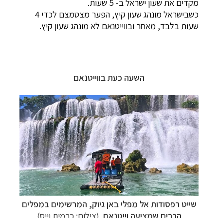
מקדים את שעון ישראל ב- 5 שעות.
כשבישראל מונהג שעון קיץ, הפער מצטמצם לכדי 4
שעות בלבד, מאחר ובווייטנאם לא מונהג שעון קיץ.
השעה כעת בווייטנאם
תכנון
טיולים למזרח הרחוק
לחצו לרשימת יעדים »
תכנון
טיולים לפולינזיה הצרפתית
לחצו לפרטים »
שייט רפסודות אל מפלי באן גיוק
, המרשימים במפלים
תכנון
טיולים לאוסטרליה וניו זילנד
לחצו לרשימת
הרבים שמציעה וייטנאם
(צילום: כרמית וייס)
ההצעות »