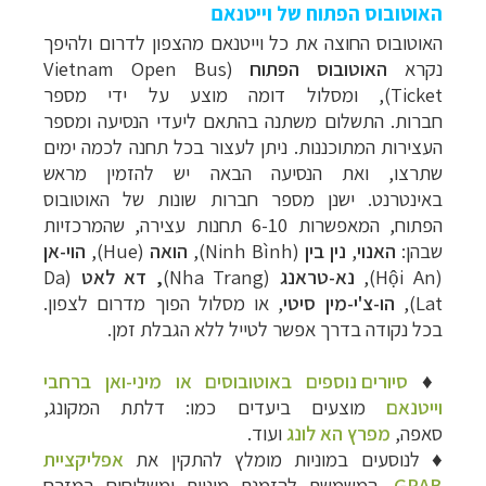
האוטובוס הפתוח של וייטנאם
האוטובוס החוצה את כל וייטנאם מהצפון לדרום
ולהיפך
נקרא
האוטובוס הפתוח
(
Vietnam Open Bus
Ticket
), ומסלול דומה מוצע על ידי מספר
חברות.
התשלום משתנה בהתאם ליעדי הנסיעה ומספר
העצירות המתוכננות.
ניתן לעצור בכל תחנה ל
כמה ימים
שתרצו, ואת הנסיעה הבאה יש להזמין מראש
באינטרנט. ישנן
מספר חברות שונות של האוטובוס
הפתוח, המאפשרות 6-10 תחנות עצירה, שהמרכזיות
שבהן:
האנוי
,
נין בין
(
Ninh Bình
),
הואה
(
Hue
)
,
הוי-אן
(
Hội An
),
נא-טראנג
(Nha Trang)
,
דא לאט
(
Da
Lat
),
הו-צ'י-מין סיטי
, או מסלול הפוך
מדרום לצפון.
בכל נקודה בדרך אפשר לטייל ללא הגבלת זמן.
♦
סיורים נוספים באוטובוסים או מיני-ואן ברחבי
וייטנאם
מוצעים ביעדים כמו: דלתת ה
מקונג
,
סאפה,
מפרץ הא לונג
ועוד
.
♦ לנוסעים במוניות מומלץ להתקין את
אפליקציית
GRAB
, המשמשת להזמנת מוניות ומשלוחים במזרח