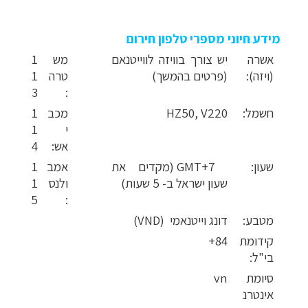
מידע חיוני מספרי טלפון חירום
אשרה
יש צורך בוויזה לווייטנאם
מש
1
(ויזה):
(פרטים בהמשך)
טרה
1
3
:
חשמל:
HZ50, V220
מכב
1
י
1
אש:
4
שעון:
GMT+7 (מקדים את
אמב
1
שעון ישראל ב- 5 שעות)
ולנס
1
5
:
מטבע:
דונג וייטנאמי ‏ (VND)
קידומת
84+
בי"ל:
סיומת
vn
אינטרנ