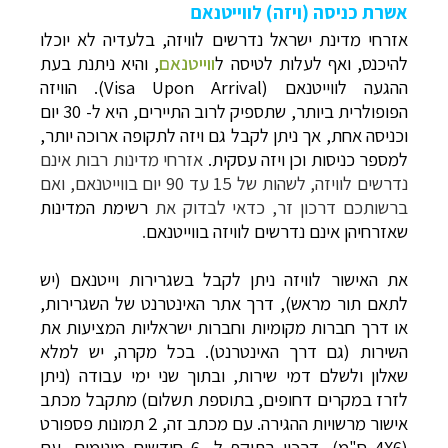
אשרת כניסה (ויזה) לווייטנאם
אזרחי מדינת ישראל נדרשים לוויזה, בלעדיה לא יוכלו
להיכנס, ואף לעלות לטיסה ל
ווייטנאם
, והיא ניתנת בעת
ההגעה לווייטנאם (
Visa Upon Arrival
). הוויזה
הפופולרית ביותר, שתספיק לרוב התיירים, היא ל- 30 יום
וכניסה אחת, אך ניתן לקבל גם ויזה לתקופה ארוכה יותר,
למספר כניסות וכן ויזה עסקית.
אזרחי מדינות רבות אינם
נדרשים לוויזה, לשהות של 15 עד 90 יום בווייטנאם, ואם
ברשותכם דרכון זר, כדאי לבדוק את
רשימת המדינות
שאזרחיהן אינם נדרשים לוויזה בווייטנאם
.
את האישור לוויזה ניתן לקבל בשגרירות וייטנאם (יש
לתאם תור מראש), דרך אתר האינטרנט של השגרירות,
או דרך חברות מקומיות וחברות ישראליות המציעות את
השירות (גם דרך האינטרנט).
בכל מקרה, יש למלא
שאלון ולשלם דמי שירות, ובתוך שני ימי עבודה (ניתן
לזרז במקרים דחופים, בתוספת תשלום) מתקבל מכתב
אישור מרשויות ההגירה. עם מכתב זה, 2 תמונות פספורט
(6
X
4 ס"מ), דרכון בתוקף ל- 6 חודשים מינימום, עם