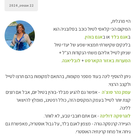
22 אוגוסט, 2024
היי מרגלית,
המיקום הכי קלאסי לטיול כוכב בסלובניה הוא
ב
אגם בלד
או ב
אגם בוהין
.
בלינקים שקישרתי תמצאי שפע של יעדי טיול
שניתן לטייל אליהם משתי הנקודות הנ"ל +
המערות באזור הקארסט
+
לובליאנה
.
ניתן להוסיף לינה בעוד מספר מקומות, בהתאם למקומות בהם תרצו לטייל
ולקצב הרצוי:
עמק נהר סוצ′ה
- אפשר גם להגיע מבלד-בוהין בטיול יום, אבל אם רוצים
קצת יותר לטייל בעמק המקסים הזה, כולל רפטינג, מומלץ להישאר
ללינה.
לוגרסקה דולינה
- אם אתם חובבי טבע, לא לוותר.
העיירה קרנסקה גורה - מצפון לאגם בלד, על גבול אוסטריה, מאפשרת גם
גיחה אל מחוז קרינתיה האוסטרי.