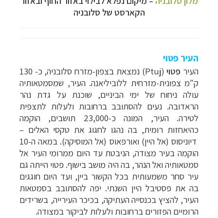
מלון סלובניה
– מיקום נפלא לבילוי באזור החוף ובאזור
הקארסט של סלובניה
העיר פטוי
העיר
פטוי
(
Ptuj
) נמצאת בצפון-מזרח סלובניה, כ- 130
ק"מ צפונית-מזרחית ללוביליאנה. העיר, שמסמטאותיה
עולה ניחוח של ימי הביניים, שוכנת על גדת נהר
הראדובה. נעים להסתובב ברחובות ולעלות לתצפית
לטירה. העיר, המונה כ-23,000 תושבים, הוקמה
כהיאחזות רומית, בה נהגו לחגוג את טקסי האלים
–
דיוניסוס (אל היין) ואורפאוס (אל המוסיקה). במאה ה-10
הוקמה בעיר מצודה, הניבטת עד היום ממרומי העיר אל
סמטאותיה ואל הנהר, בה היה מושב בישוף. פטוי הייתה גם
עיר סחר משמעותית בכל הקשור ביין, ועד היום חוגגים
בה את פסטיבל היין השנתי.
יפה להסתובב בסמטאות
העיר, להציץ בכנסייה העתיקה, בכיכר העירייה, בשרידים
הרומיים הפזורים ברחובות ולעלות לביקור במצודה.