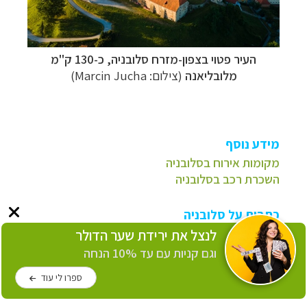
העיר פטוי
בצפון-מזרח סלובניה, כ-130 ק"מ
מלובליאנה
(צילום:
Marcin Jucha
)
מידע נוסף
מקומות אירוח בסלובניה
השכרת רכב בסלובניה
כתבות על סלובניה
אתרים נבחרים בלובליאנה
לנצל את ירידת שער הדולר
אגם בוהין וסביבתו
וגם קניות עם עד 10% הנחה
שמורת לוגרסקה דולינה
ספרו לי עוד
טיול בארץ הקארסט
,