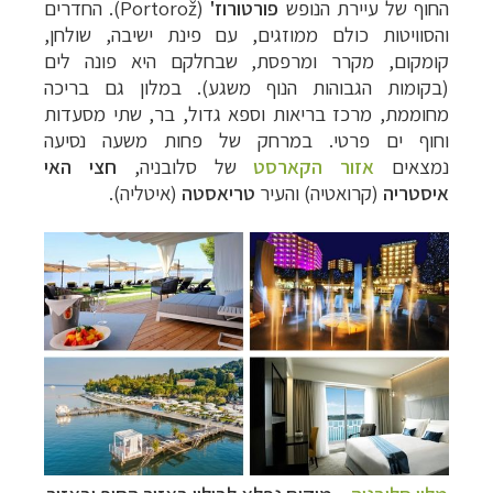
החוף של עיירת הנופש
פורטורוז'
(
Portorož
). החדרים
והסוויטות כולם ממוזגים, עם פינת ישיבה, שולחן,
קומקום, מקרר ומרפסת, שבחלקם היא פונה לים
(בקומות הגבוהות הנוף משגע). במלון גם בריכה
מחוממת, מרכז בריאות וספא גדול, בר, שתי מסעדות
וחוף ים פרטי. במרחק של פחות משעה נסיעה
נמצאים
אזור הקארסט
של סלובניה,
חצי האי
איסטריה
(קרואטיה) ו
העיר
טריאסטה
(איטליה).