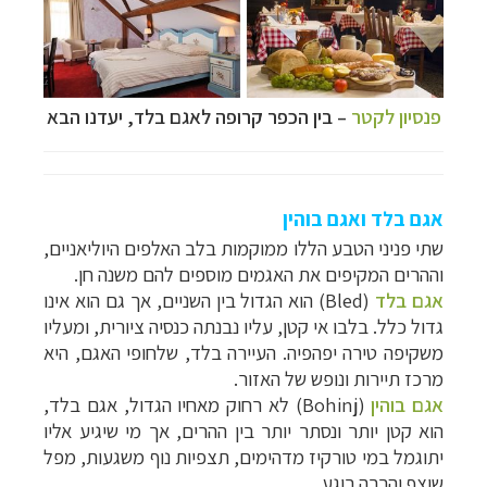
פנסיון לקטר
–
בין הכפר קרופה לאגם בלד, יעדנו הבא
אגם בלד ואגם בוהין
שתי פניני הטבע הללו ממוקמות בלב האלפים היוליאניים,
וההרים המקיפים את האגמים מוספים להם משנה חן.
אגם בלד
(
Bled)
הוא הגדול בין השניים, אך גם הוא אינו
גדול כלל. בלבו אי קטן, עליו נבנתה כנסיה ציורית, ומעליו
משקיפה טירה יפהפיה. העיירה בלד, שלחופי האגם, היא
מרכז תיירות ונופש של האזור.
אגם בוהין
(
Bohinj
) לא רחוק מאחיו הגדול, אגם בלד,
הוא קטן יותר ונסתר יותר בין ההרים, אך מי שיגיע אליו
יתוגמל במי טורקיז מדהימים, תצפיות נוף משגעות, מפל
שוצף והרבה רוגע.