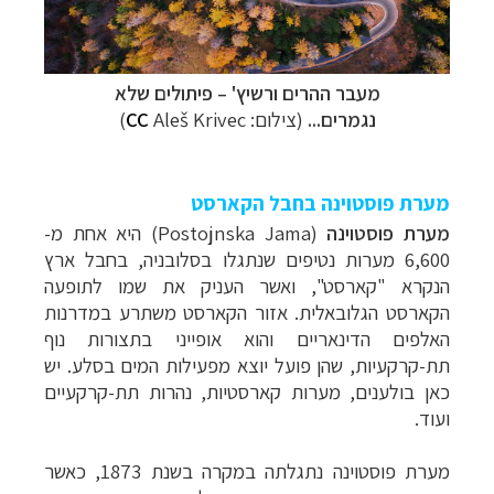
מעבר ההרים
ורשיץ'
–
פיתולים שלא
נגמרים...
(צילום:
Aleš Krivec
CC
)
מערת פוסטוינה בחבל הקארסט
מערת פוסטוינה
(
Postojnska Jama
) היא אחת מ-
6,600 מערות נטיפים שנתגלו בסלובניה, בחבל ארץ
הנקרא "קארסט", ואשר העניק את שמו לתופעה
הקארסט הגלובאלית. אזור הקארסט משתרע במדרנות
האלפים הדינאריים והוא אופייני בתצורות נוף
תת-קרקעיות, שהן פועל יוצא מפעילות המים בסלע. יש
כאן בולענים, מערות קארסטיות, נהרות תת-קרקעיים
ועוד.
מערת פוסטוינה נתגלתה במקרה בשנת 1873, כאשר