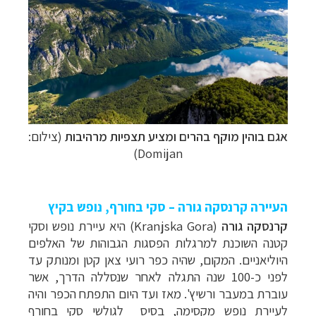
אגם בוהין מוקף בהרים ומציע תצפיות מרהיבות
(צילום:
Domijan)
העיירה קרנסקה גורה – סקי בחורף, נופש בקיץ
קרנסקה גורה
(
Kranjska Gora
) היא עיירת נופש וסקי
קטנה השוכנת למרגלות הפסגות הגבוהות של האלפים
היוליאניים. המקום, שהיה כפר רועי צאן קטן ומנותק עד
לפני כ-100 שנה התגלה לאחר שנסללה הדרך, אשר
עוברת במעבר ורשיץ'. מאז ועד היום התפתח הכפר והיה
לעיירת נופש מקסימה, בסיס לגולשי סקי בחורף