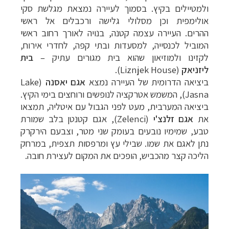
ולמטיילים בקיץ. בסמוך לעיירה נמצאת מגלשת סקי
אולימפית וכן מסלולי גלישה ורכבלים אל ראשי
ההרים.
העיירה עצמה קטנה, בנויה לאורך רחוב ראשי
המוביל לכנסייה, למסעדות ובתי קפה, לחדרי אירוח,
לקזינו ולמוזיאון שהוא בית מגורים עתיק
–
בית
ליזניאק
(Liznjek House).
ביציאה הדרומית של העיירה נמצא
אגם יאסנה
(
Lake
Jasna
), המשמש אטרקציה לנופשים ורוחצים בימי הקיץ.
ביציאה המערבית, מעט לפני הגבול עם איטליה, תמצאו
את
אגם זלנצ'י
(
Zelenci
), אגם קטנטן בלב שמורת
טבע, שמימיו נובעים בעומק שני מטר, וצבעם הירקרק
נתן לאגם את שמו.
שבילי עץ ומרפסות תצפית, במרחק
הליכה קצר מהכביש, הופכים את המקום לעצירת חובה.
תכנון
טיולים למדינות אירופה
לחצו לרשימת היעדים »
תכנון
טיולים לצפון אמריקה
לחצו לרשימת היעדים »