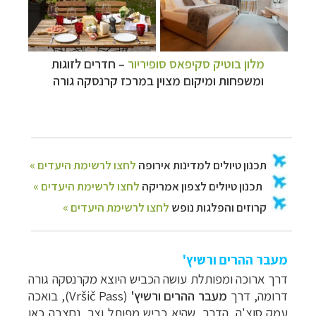
מלון בוטיק סקיפאס סופיריור
– חדרים לזוגות
ומשפחות ומיקום מצוין במרכז קרנסקה גורה
מעבר ההרים ורשיץ'
דרך ארוכה ומפותלת עושה הכביש היוצא מקרנסקה גורה
דרומה, דרך
מעבר ההרים
ורשיץ'
(Vršič Pass),
בואכה
עמק סוצ'ה. הדרך, שהיא כביש מפותל וצר, נחצבה כאן