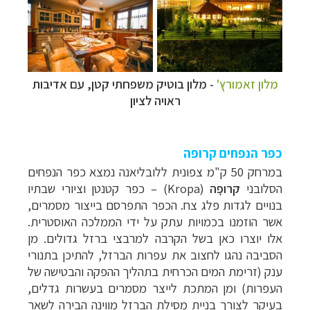
מלון זאמורץ'
- מלון בוטיק משפחתי קטן, עם אדיבות
ראויה לציון
כפר הנפחים קרופה
במרחק
50 ק"מ צפונית ללובליאנה נמצא
כפר הנפחים
הסלובני
קרופָה
(
Kropa
)
–
כפר קטנטן וציורי שבתיו
בנויים לגדות פלג צח.
הכפר התפרסם בייצור מסמרים,
אשר הוזמנו בכמויות עתק על ידי הממלכה האוסטרית.
אלו יוצרו כאן בשל הקרבה למרבצי ברזל גדולים. מן
הסביבה נהגו לחצוב את עפרות הברזל, להתיכן בתנורי
ענק (זרימת המים הכרחית בתהליך ההפקה והבטישה של
העפרות) ומן המתכת לייצר מסמרים בעשרות גדלים,
בעיקר לצורך בניית מסילת הברזל מווינה הבירה לשאר