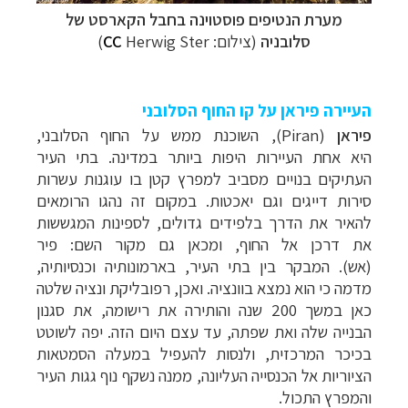
מערת הנטיפים פוסטוינה בחבל הקארסט של
סלובניה
(צילום:
Herwig Ster
CC
)
העיירה פיראן על קו החוף הסלובני
פיראן
(
Piran
),
השוכנת ממש על החוף הסלובני,
היא
אחת העיירות היפות ביותר במדינה. בתי העיר
העתיקים בנויים מסביב למפרץ קטן בו עוגנות עשרות
סירות דייגים וגם יאכטות. במקום זה נהגו הרומאים
להאיר את הדרך בלפידים גדולים, לספינות המגששות
את דרכן אל החוף, ומכאן גם מקור השם: פיר
(אש).
המבקר בין בתי העיר, בארמונותיה וכנסיותיה,
מדמה כי הוא נמצא בוונציה. ואכן, רפובליקת ונציה שלטה
כאן במשך 200 שנה והותירה את רישומה, את סגנון
הבנייה שלה ואת שפתה, עד עצם היום הזה.
יפה לשוטט
בכיכר המרכזית, ולנסות להעפיל במעלה הסמטאות
הציוריות אל הכנסייה העליונה, ממנה נשקף נוף גגות העיר
והמפרץ התכול.