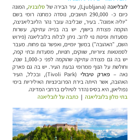
לובליאנה
(
Ljubljana
), עיר הבירה של
סלובניה
, המונה
כיום כ- 290,000 תושבים, נוסדה כמחנה רומי בשם
"יוליה אמונה". בעיר, שבליבה עובר נהר הליובליאניצה,
הוקמה מצודת בישוף, יש בה בנייה עתיקה, עשרות
מסעדות ופינות נוי לרוב.
ניתן לבלות בלובליאנה (פירוש
השם, "האהובה") במשך יומיים, ואפשר גם פחות. מעבר
לסמטאות ציוריות, שווקים, חנויות, מסעדות ובתי קפה,
יש בה גם מצודה עתיקה שהוקמה לפני כ-1,000 שנה,
וחולשת על הנוף ממרומי גבעת העיר. יש בה גם פארק
נאה
–
פארק טיבו
לי
(Tivoli Park),
ובכלל, העיר
האהובה, אשר הייתה בירת הפרובינציות האיליריות בימי
נפוליאון, היא בסיס נהדר לטיולים ברחבי המדינה.
בתי מלון בלובליאנה
|
כתבה על לובליאנה