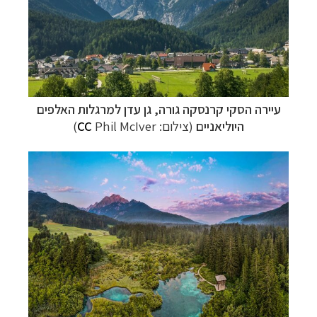
קרוזים והפלגות נופש
לחצו לרשימת היעדים »
עיירה הסקי קרנסקה גורה, גן עדן למרגלות האלפים
היוליאניים
(צילום:
Phil McIver
CC
)