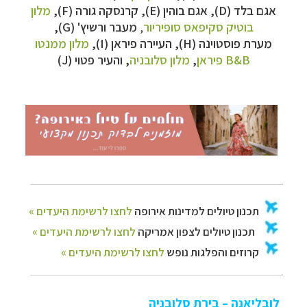
קרוזים והפלגות נופש
לחצו לרשימת היעדים »
אגם בלד (D), אגם בוהין (E),
קרנסקה גורה (
F
),
מלון
בוטיק סקיפאס סופיריור
,
מעבר ורשיץ' (
G
),
מערת פוסטוינה (
H
), העיירה פיראן (
I
),
מלון ממנטו
B&B פיראן
,
מלון סלובניה
,
והעיר פטוי (
J
)
לובליאנה – בירת סלובניה