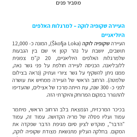
מסביר פנים
העיירה שקופיה לוקה – למרגלות האלפים
היוליאניים
העיירה
שקופיה לוקה
(
Škofja Loka
), המונה כ- 12,000
תושבים, יושבת על נהר קטן אי שם בין הגבעות
שלמרגלות האלפים היוליאניים, 20 ק"מ צפונית
ללובליאנה.
הכניסה לעיירה חולפת על פני גשר נאה,
ממנו ניתן להשקיף על גשר ציורי ועתיק (נראה בצילום
שלמטה). הרחוב הראשי של העיירה ממחיש את עושרה
לפני כ- 300 שנה, עת הייתה מרכז של אצילים, שהעדיפו
להתגורר במקום המרוחק והיוקרתי הזה.
בכיכר המרכזית, הנמצאת בלב הרחוב הראשי, מיתמר
עמוד ועליו פסלה של מריה הקדושה. עמוד זה, עמוד
"הדבר", מוקדש לציון סיום מגיפת הדבר שפקדה את
המקום. בחלקה העליון מתנשאת מצודת שקופיה לוקה,