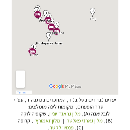
יעדים נבחרים בסלובניה, המוזכרים בכתבה זו, עפ"י
סדר הופעתם, ומקומות לינה מומלצים:
לובליאנה
(
A
),
מלון גראנד יוניון
, שקופיה לוקה
תכנון
טיולים למדינות אירופה
לחצו לרשימת היעדים »
(
B
),
מלון גארני פאלטה
|
מלון זאמורץ'
, קרופה
תכנון
טיולים לצפון אמריקה
לחצו לרשימת היעדים »
(
C
),
פנסיון לקטר
,