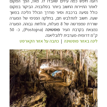
רועה חיפש כמה עיזים שאבדו לו. מאז, הפך המקום
לאתר התיירות החשוב ביותר בסלובניה. הביקור במקום
כולל נסיעה ברכבת וסיור מודרך הכולל הליכה במשך
שעה.
חשוב להתלבש חם, בחלקה הפנימי של המערה
שוררת טמפרטוה של 8 מעלות, והלחות גבוהה.
המערה
נמצאת בקרבת העיר
פוסטוינה
(
Postojna
)
, כ- 50
ק"מ דרומית-מערבית ללובליאנה.
לינה באזור פוסטוינה
|
כתבה על אזור הקארסט