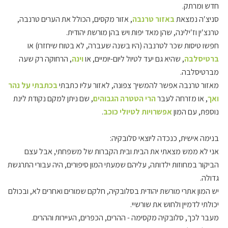
חדש ומרתק.
סניצ′ה נמצאת
באזור טרנבה
, אזור מקסים, הכולל את הערים טרנבה,
טרנצ′ין וז′ילינה, שהן מאד יפות ויש בהן מורשת יהודית.
חפשו טיסות שכר לטרנבה (היו בשנה שעברה, לא בטוח שיחזרו) או
ברטיסלבה
, שהיא גם יעד לטיול ליום-יומיים, או
וינה
, הרחוקה רק שעה
מברטיסלבה.
מאזור טרנבה אפשר להמשיך צפונה, לאזור עליו כתבתי
בכתבתי על נהר
ואך
, או מזרחה לעבר
הרי הטטרה הגבוהים
, שם ניתן למקם נקודת לינת
נוספת, עם המון
אפשרויות לטיולי כוכב
.
בנימה אישית, כנכדה ליוצאי סלובקיה:
אני לא ממש מצאתי את הבית ובית הקברות של משפחתי, אבל עצם
הביקור במחוזות ילדותה, עליהם שמעתי המון סיפורים, היה עבורי התרגשת
גדולה.
יש המון אתרי מורשת יהודית בסלובקיה, חלקם שמורים ואחרים לא, ובכולם
יכולתי לדמיין ולחוש את שורשיי.
מעבר לכך, סלובקיה מקסימה - ההרים, הכפרים, העיירות וההרים.