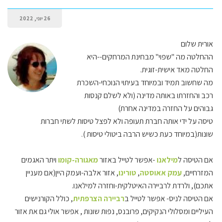
26 יוני, 2022
אורית שלום
ההחלטה מה "שפוי" מבחינת המרחקים--היא
החלטה מאד אישית-זוגית.
מה שחשוב תמיד ובמיוחד בעיתוי הנוכחי-השכרת
רכב והחזרתו באותה מדינה (ולא לשלם קנסות
גבוהים על החזרה במדינה אחרת)
טיסה על ידי אותה חברת תעופה ולא לפצל טיסות לשתי חברות
שונות(במיוחד כעת כשיש הרבה ביטולי טיסות ).
אם הטיסה ל
מילאנו
-אפשר לטייל באזור
מאגורה-קומו
ויתר האגמים
המזרחיים,
עמק אאוסטה
,
טורינו
, אזור אלבה-ועמק היין(אם מעניין
אתכם), ולרדת לרביירה האיטלקית-וחזרה למילאנו.
אם הטיסה לניס- אפשר לטייל ב
רביירה הצרפתית
, כולל הקורנישים
העיליים ומסלולי הנקיקים, פרובנס, נפות שונות , אפשר אולי גם את אזור