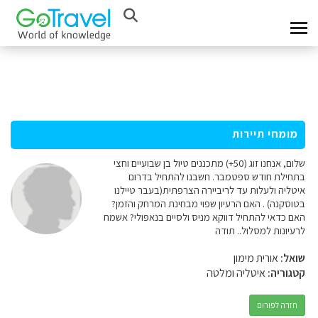
מומחי תיירות
שלום, אנחנו זוג (50+) מתכננים טיול בן שבועיים וחצי
בתחילת חודש ספטמבר. חשבנו להתחיל בדרום
איטליה ולעלות עד לריביירה הצרפתית(בעבר טיילנו
בטוסקנה) . האם הרעיון שפוי מבחינת המרחק והזמן?
האם כדאי להתחיל דווקא מניס ולסיים בנאפולי? אשמח
לרעיונות למסלול.. תודה
שואל:
אורית מימון
קטגוריה:
איטליה ומלטה
חזרה לפורום