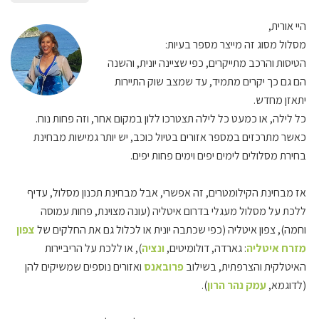
היי אורית,
מסלול מסוג זה מייצר מספר בעיות:
הטיסות והרכב מתייקרים, כפי שציינה יונית, והשנה
הם גם כך יקרים מתמיד, עד שמצב שוק התיירות
יתאזן מחדש.
כל לילה, או כמעט כל לילה תצטרכו ללון במקום אחר, וזה פחות נוח.
כאשר מתרכזים במספר אזורים בטיול כוכב, יש יותר גמישות מבחינת
בחירת מסלולים לימים יפים וימים פחות יפים.
אז מבחינת הקילומטרים, זה אפשרי, אבל מבחינת תכנון מסלול, עדיף
ללכת על מסלול מעגלי בדרום איטליה (עונה מצוינת, פחות עמוסה
וחמה), צפון איטליה (כפי שכתבה יונית או לכלול גם את החלקים של
צפון
מזרח איטליה
: גארדה, דולומיטים,
ונציה
), או ללכת על הריביירות
האיטלקית והצרפתית, בשילוב
פרובאנס
ואזורים נוספים שמשיקים להן
(לדוגמא,
עמק נהר הרון
).