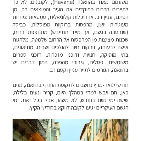
משעמם מאוד
ב
הוואנה
(Havana)
, לקובנים. לא כך
לתיירים הרבים הפוקדים את העיר והמוצאים בה, מן
הסתם,
עניין רב. אדריכלות קולוניאלית, סמטאות ציוריות
מעוטרות יושן, מרפסות ברוקיות
מפוסלות, כביסה
(שנרטבה בגשם, אך מייד תתייבש) מתנופפת ברוח,
שכנות מציצות מן
המרפסות אל הרחוב שלמטה, מלהגות
אישה לרעותה, זורקות חיוך להולכים ושבים.
מוזיאונים,
בתי מוסיקה, חנויות ודוכני מזכרות, דוכני ספרים
משומשים, פסלים, גיבורי
מהפכה, המון דברים יש
בהוואנה, הגורמים לתייר עניין וקסם רב.
חודשי ינואר-מרץ נחשבים לתקופת החורף בהוואנה, נעים
כאן, חם ויבש למדי במהלך
היום, קריר ונעים בלילה,
שישה ימי גשם בחודש, לא משהו, אבל בכל זאת. ימי
הגשם
העיקריים יגיעו לקובה דווקא בחודשי הקיץ.