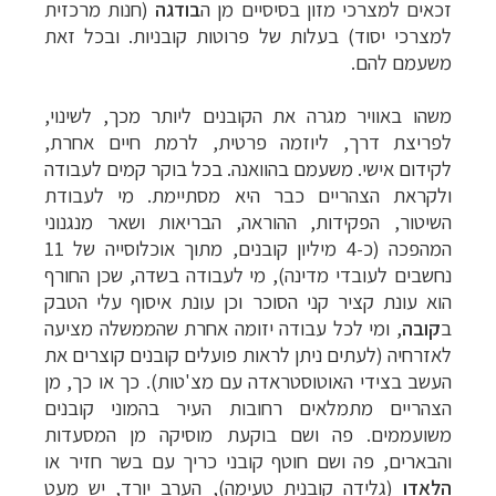
זכאים למצרכי מזון בסיסיים מן ה
בודגה
(
חנות
מרכזית
למצרכי יסוד) בעלות של פרוטות קובניות. ובכל זאת
משעמם להם.
משהו באוויר
מגרה את הקובנים ליותר מכך, לשינוי,
לפריצת דרך, ליוזמה פרטית, לרמת חיים אחרת,
לקידום אישי. משעמם בהוואנה. בכל בוקר קמים לעבודה
ולקראת הצהריים כבר היא מסתיימת.
מי לעבודת
השיטור, הפקידות, ההוראה, הבריאות ושאר מנגנוני
המהפכה (כ-4 מיליון
קובנים, מתוך אוכלוסייה של 11
נחשבים לעובדי מדינה), מי לעבודה בשדה, שכן החורף
הוא
עונת קציר קני הסוכר וכן עונת איסוף עלי הטבק
ב
קובה
, ומי לכל עבודה יזומה אחרת
שהממשלה מציעה
לאזרחיה (לעתים ניתן לראות פועלים קובנים קוצרים את
העשב בצידי
האוטוסטראדה עם מצ'טות). כך או כך, מן
הצהריים מתמלאים רחובות העיר בהמוני קובנים
משועממים. פה ושם בוקעת מוסיקה מן המסעדות
והבארים, פה ושם חוטף קובני כריך עם בשר
חזיר או
הלאדו
(
גלידה קובנית טעימה), הערב יורד, יש מעט