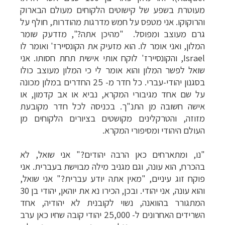
מעוטרת בשפע של קישוטים הלקוחים
מעולם הבארוק
והרוקוקו. אני מטפס על חמש מדרגות מהודרות, חולף על
גרם מעוצב ומפוסל.
"מהיכן אתה?",
מזדעק שומר
המלון, ואני אומר לו. הוא
מזעיק את הקונסיירז' ואומר לו
Israel
,
והקונסיירז' לוקח אותי
אישית תחת חסותו. אני
שואל לפשר המלון והוא אומר לי כי המלון מעוצב כולו
בסגנון
יהודי-עברי. כל חדר מ- 25 החדרים במלון מכונה
על שם אחד מגיבורי המקרא, נביא או אב
קדמון, או
אישה חשובה מן התנ"ך. בכניסה לכל חדר מקובעת
מזוזה, והטרקלינים מקושטים
בציורים הלקוחים מן
העולם היהודי ומסיפורי המקרא.
"נו, ומתארחים כאן הרבה יהודים?"
אני שואל, לא
בהכרח, הוא עונה, וגם מגניב מילה מבוישת בעברית. אני
פוקח זוג עיניים, "מאין אתה יודע עברית
?"
אני שואל,
והוא עונה, אני יהודי.
ובכן, הכירו נא את יוהאן, יהודי בן 30
המתגורר בהוואנה, נשוי לקובנית לא יהודיה,
אחד
השרידים האחרונים ל- 25,000 יהודי קובה שחיו כאן ערב