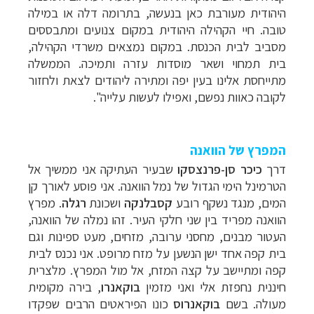
היהודית
מעורבת כאן בנעשה, בתרומה דלה או במילה
טובה. חיי הקהילה היהודית במקום צנועים
ומתבססים
מסביב לבית הכנסת. במקום נמצאים משרדי הקהילה,
בית תמחוי ושאר מוסדות עזרה
ותמיכה. הממשלה
מתייחסת אלינו בעין יפה ומתירה ליהודים לצאת ולחזור
לקובה כאוות
נפשם, ואפילו לעשות עלייה".
המפרץ של הוואנה
דרך
כיכר סן-
פרנצסקו
שבעיר העתיקה אני ממשיך אל
הטרמינל הימי הגדול של נמל הוואנה. אני פוסע
לאורך קן
המים, מנגד נשקף רובע
קסבלנקה
ושכונת
רגלה
.
מפרץ
הוואנה
מפריד בין שני חלקי העיר. זהו נמלה של הוואנה,
העטור מבנים, מחסני ערובה, מזחים,
מעט ספינות וגם
בית קפה אחד ישן הנשען על מזח מרופט.
אני נכנס לבית
קפה ומתיישב על קצה המזח, אל מול המפרץ. מלצרית
חיננית נחפזת אלי ואני מזמין
בוקאנרו
,
בירה מקומית
מעולה. בשם
ב
ו
קאנרוס
כונו הפיראטים הרבים שפקדו