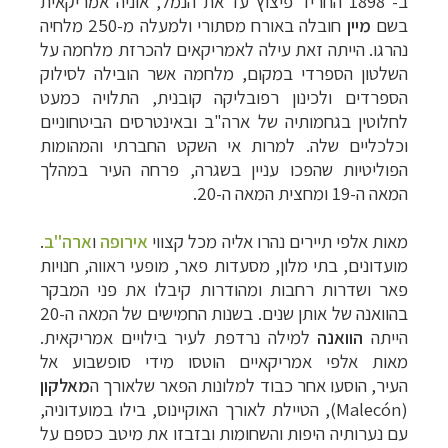
ב-
1898
החריד פיצוץ עז את הנמל, אוניה אמריקאית
בשם
מיין
חובלה באורח מסתורי
ולמעלה מ-250 מלחיה
נהרגו. הייתה זאת עילה לאמריקאים להכרזת מלחמה על
השלטון
הספרדי במקום, מלחמה אשר הובילה לסילוק
הספרדים ולכינון רפובליקה קובנית, התלויה
כמעט
לחלוטין בגחמותיה של ארה"ב ובאינטרסים הביטחוניים
וכלכליים שלה. למרות אי השקט
החברתי והמהומות
הפוליטיות שהפכו עניין בשגרה, פרחה העיר במהלך
המאה ה-19 ומחצית המאה
ה-20.
מאות אלפי
תיירים נהרו אליה מכל קצווי
אירופה
ו
ארה"ב
.
מועדונים, בתי מלון, מסעדות פאר, מופעי
ראווה, חנויות
פאר ושדרות רחבות ומהודרות קיבלו את פני המבקר
בהוואנה של אותן שנים.
בשנות החמישים של המאה ה-20
הייתה
הוואנה
למילה
נרדפת לעיר בילויים אמריקאית.
מאות אלפי אמריקאיים הוטסו מידי סופשבוע אל
העיר,
הוסעו אחר כבוד למלונות הפאר שלאורך ה
מאלקון
(
Malecón
),
הטיילת לאורך האוקיינוס, בילו
במועדוניה,
עם נערותיה היפות והשחומות ובזבזו את מיטב כספם על