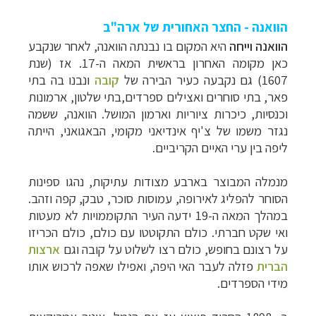
הוואנה - החצר האחורית של ארה"ב
הוואנה וייחה
היא המקום בו נבנתה הוואנה, לאחר שנקבע
כאן מקומה האחרון בראשית המאה ה-17. אז (שנת
1607)
גם נקבעה כעיר הבירה של
קובה
ונבנו בה בתי
פאר, בתי סוחרים ואצילים ספרדים,
בתי שלטון, ארמונות
וכנסיות, כיכרות ציוריות וארמון המושל. הוואנה, ששמה
נגזר משמו
של צ'יף אינדיאני מקומי, הבאגואני, הייתה
ליפה בין ערי האיים הקריביים.
מנמלה המבוצר
בארבע מצודות עתיקות, נהגו ספינות
הסוחר להפליג לאירופה, עמוסות סוכר, טבק, קפה
וזהב.
במהלך המאה ה-19 ידעה העיר התקוממויות לא מעטות
ואי שקט חברתי. כולם התקוטטו
עם כולם, כולם הכריזו
על רצונם בחופש, כולם רצו לשלוט על קובה וגם
ארצות
הברית
פזלה לעבר
האי היפה, ואפילו שאפה לרכוש אותו
מידי הספרדים.