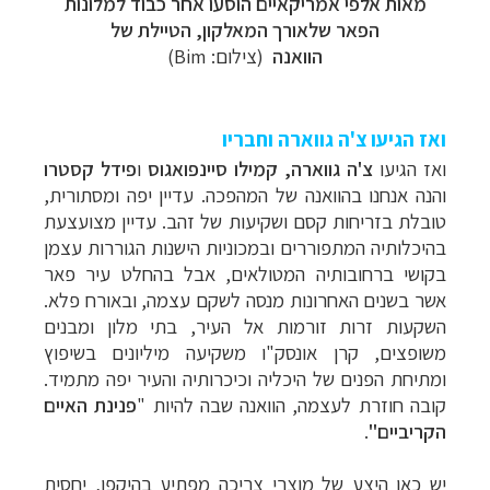
מאות אלפי אמריקאיים הוסעו אחר כבוד למלונות
הפאר שלאורך המאלקון, הטיילת של
הוואנה
(צילום:
Bim
)
ואז הגיעו צ'ה גווארה וחבריו
ואז
הגיעו
צ'ה גווארה, קמילו סיינפואגוס
ו
פידל קסטרו
תכנון
טיולים לדרום ומרכז אמריקה
לחצו לרשימת
והנה אנחנו בהוואנה של המהפכה. עדיין
יפה ומסתורית,
היעדים »
טובלת בזריחות קסם ושקיעות של זהב. עדיין מצועצעת
תכנון
טיולים לצפון אמריקה
לחצו לרשימת היעדים »
בהיכלותיה
המתפוררים ובמכוניות הישנות הגוררות עצמן
קרוזים והפלגות נופש
לחצו לרשימת היעדים »
בקושי ברחובותיה המטולאים, אבל בהחלט עיר
פאר
אשר בשנים האחרונות מנסה לשקם עצמה, ובאורח פלא.
השקעות זרות זורמות אל העיר, בתי מלון ומבנים
משופצים, קרן אונסק"ו משקיעה מיליונים בשיפוץ
ומתיחת הפנים של היכליה וכיכרותיה
והעיר יפה מתמיד.
קובה חוזרת לעצמה, הוואנה שבה להיות "
פנינת האיים
הקריביים"
.
יש כאן היצע של מוצרי צריכה מפתיע בהיקפו, יחסית