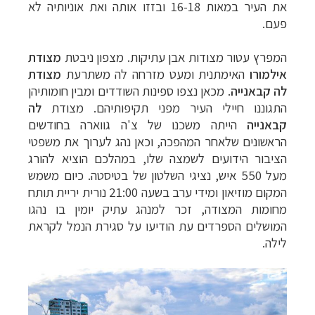
את העיר במאות 16-18 ובזזו אותה ואת
אוניותיה לא
פעם.
המפרץ עטור מצודות אבן עתיקות. מצפון ניבטת
מצודת
איל
מורו
האימתנית ומעט מזרחה לה משתרעת
מצודת
לה קבאנייה
.
מכאן נצפו
ספינות השודדים ומבין חומותיהן
התגוננו חיילי העיר מפני תקיפותיהם. מצודת
לה
קבאנייה
הייתה משכנו של צ'ה גווארה בחודשים
הראשונים שלאחר המהפכה, וכאן נהג
לערוך את משפטי
הציבור הידועים לשמצה שלו, במהלכם הוציא להורג
מעל 550 איש, נציגי
השלטון של בטיסטה. כיום משמש
המקום מוזיאון ומידי ערב בשעה 21:00 נורית יריית תותח
מחומות המצודה, זכר למנהג עתיק יומין בו נהגו
המושלים הספרדים עת הודיעו על סגירת
הנמל לקראת
לילה.