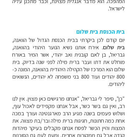
המהפכה. הוא מדבר אנגלית
מצוינת, וכבר מתכנן עליה
לישראל.
בית הכנסת בית שלום
יום
קודם לכן ביקרתי בבית הכנסת הגדול של הוואנה,
בית שלום
.
אירח אותנו נשיא
הנוער היהודי בהוואנה,
גבריאל, בן לאם קובנית ואב יהודי, אשר המיר באורח
מוחלט את
דתו ועבר ברית מילה לפני שנה בדיוק. בית
שלום הוא המרכז של הקהילה היהודית
בהוואנה, המונה כ-
800 יהודים ועוד 800 בני משפחה לא יהודים, הנשואים
ליהודים.
"כן", סיפר לי גבריאל, "אנחנו מרגישים כאן מצוין. אין לנו
רב, ואין גם
בשר כשר, אבל אנחנו מקפידים לאכול עוף,
ושלוש פעמים בשנה מגיע הרב מארגנטינה ועורך
במכה
אחת כמה חתונות, חגיגות ברית מילה ובר/בת מצווה. את
המצות והיין הכשר לפסח
אנחנו מקבלים בעיקר מיהדות
קנדה אבל גם ממקורות אחרים, ומעת לעת גם הסוכנות