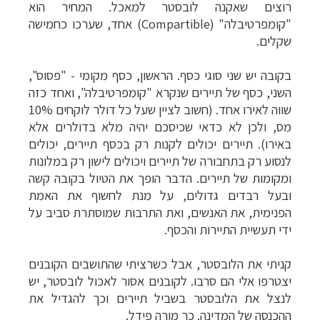
רוצים שאקנה לובסטר למאכל. המחיר הוא
"קומפרטיבלה"
(Compartible)
אחד, שערכו כחמישה
שקלים.
תכנון
טיולים לדרום ומרכז אמריקה
לחצו לרשימת
בקובה יש שני סוגי כסף. הראשון, כסף מקומי - "פסוס",
היעדים »
השני, כסף של תיירים שנקרא "קומפרטיבלה", ואחד כזה
תכנון
טיולים לצפון אמריקה
לחצו לרשימת היעדים »
שווה לאירו אחד. (חשוב לציין שעל כל דולר לוקחים 10%
קרוזים והפלגות נופש
לחצו לרשימת היעדים »
מס, ולכן לא כדאי שכיסכם יהיה מלא בדולרים אלא
באירו). תיירים יכולים לקנות רק בכסף תיירים, יכולים
לנסוע רק בתחבורה של תיירים ויכולים לישון רק במלונות
ומקומות של תיירים. הדבר הופך את הטיול בקובה קשה
ובעל רבדים גדולים, על מנת לחשוף את האמת
הפנימית, את האנשים, ואת התרבות שמוסתרת סביב על
ידי תעשיית התיירות והכסף.
קניתי את הלובסטר, אבל כשרציתי שהתושבים הקובנים
יצטרפו אלי הם סרבו. לקובנים אסור לאכול לובסטר, יש
לנצל את הלובסטר בשביל תיירים וכך להגדיל את
ההכנסה של המדינה. כך מורה פידל.