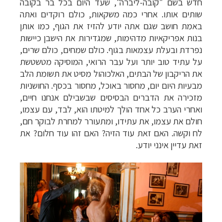
חדש בשם "קובה-ליברה", שעד היום בכל בר בקובה
שותים אותו. אחרי כמה משקאות, כולם רוקדים ואתה
באמת חושב שגם אתה יודע להזיז את הגוף, כמו אותן
בנות אפריקאיות מדהימות, שמגדירות את הישבן כיישות
נפרדת ובעלת עצמאות בגוף. כולם שמחים, כולם שרים,
על עתיד טוב יותר ועל עבר הרואי, המוסיקה מטשטשת
את הריקבון של הבתים, האלכוהול מסיט את תשומת הלב
מבעיות היום יום, מחסור באוכל, מחסור בכסף. החושניות
מזכירה את הדברים הבסיסים שבשבילם אנחנו חיים,
ואחרי הערב כל אחד הולך למיטתו הוא, לבד, עם עצמו,
חולם את עצמו, את עתידו, ומתעורר למחרת לבוקר חם,
לח וקשה. האם זאת עוד הזיה? האם זהו עוד חלום? את
זאת עדיין אינני יודע.