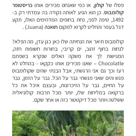
פסלו של
קולון
, או כפי שאנחנו מכירים אותו
כריסטופר
קולומבוס
. כן הוא הגיע לאותה נקודה בה עמדתי רק ב-
1492, טיפה לפני, נחת בחופים המדהימים האלו, תקע
דגל בעפר והחליט לקרוא למקום
חואנה
(Juana)
.
קולומבוס תיאר את הנחיתה שלו כאן כגן עדן, מה הפלא?
לנחות בחוף זהוב, ים קריבי, בחורות חשופות חזה,
המגישות לך את משקה האלים שנקרא בשפתם
Chocolatle
– שאנו מכירים אותו כקקאו - בהחלט לא
רע! וכך גם אני הרגשתי, אבל הבנתי שהים שקולומבוס
פגש והים שאני פגשתי גבר על הכל. גבר על הזמן, גבר
על החיים, גבר על הזיכרונות, ובעצם איכל את כל
ברקואה במליחות שלו, יותר מכל תרבות קולוניאלית
ששלטה ויותר מכל דיקטטור כזה או אחר שקם.