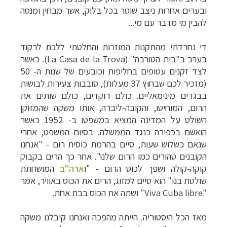
ובערים אחרות ניצב שוטר בכל בלוק, אשר מבחין ומנסה
להבין מי מדבר עם מי...
די נחרדתי מהתקנות המוזרות והחלטתי ללכת לרקוד
בערב ב"בית הטורבה"
La Casa de la Trova)
). כאשר
לצד זקנים עטופים בחליפות וכובעים של שנות ה- 50
(מזכיר לכם שבחוץ 37 מעלות), סובבות צעירות לבושות
בבגדים מינימאליים. כולם רוקדים, כולם שותים את
הרום, המוחיטו, והקובה-ליברה, אותו משקה שהמזוקן
השולט על המדינה המציא במשפטו ב- 1952 כאשר
הואשם בכפירה כנגד הממשלה. בסיום המשפט, אחרי
שנאם כשלוש שעות, סיים בהרמת כוסית רום - "אנחנו
הקובנים טהורים כמו הרום שלנו". אחר כך הרים בקבוק
קוקה-קולה ושפך לכוס הרום - "ו
ארה"ב
המושחתת
שולטת בנו" הוא סיים למזוג, הרים את הכוס באוויר, אמר
"
Viva Cuba libre
" ושתה את הכוס בבת אחת.
מאז הכל היסטוריה. הייתה מהפכה ואנחנו קיבלנו משקה