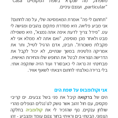
משפחה, מה שנקרא בשפת המקומיים
"Casa
particular"
, ועוצם עיניים.
"תחתום לי פה" אומרת המאמסיטה שלי, על מה לחתום?
אני מביע פליאה. היא מסדרת פתקים צהובים ומגישה לי
עט. "פידל צריך לדעת איפה אתה נמצא", היא משפילה
מבט ולאחר מכן מוסיפה, "ואם אתה לא ממלא אני לא
מקבלת משכורת". תבינו, אדם הרגיל לטייל, ותר את
אמריקה הלטינית במשך שנתיים, לא יכול לקבל את
הדרישה הנוראית לבטל את החופש שלו והחירות האישית.
מבחינתי זה נראה לי כאבסורד ועוד הזיה שתקפה אותי.
בלי ברירה נאלצתי לחתום ויצאתי לשאוף אוויר.
אני וקולומבוס על שפת הים
הים של
ברקואה
קיבל את פני בשל צבעים. ים קריבי
מקסים, עם חול זהוב אשר נושק לגו'נגלים הנופלים מהרי
שולחן ענקיים. נוף שהזכיר לי את
קולומביה
בחלקה
הצפוני. הבטתי בים וראיתי בחור צנום עומד ומצביע - זהו