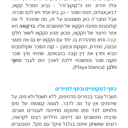
עלה תירס. זהו ה"קוקוצ'ורו" - גביע המכיל קקאו,
דבש,אגוזים, תפוז וסוכר – כן, ביס אחד ויש לכם סכרת.
אבל החבר'ה כאן משוגעים על זה, מה שהזכיר לי את
קולומבוס ומתנת הקקאו של התושבים אליו.
ברקואה
היא
אזור הייצור של הקקאו, מכאן מגיע הקקאו לשאר חלקי
קובה
והיא מתהדרת בו. יחד עם הקקאו יש גם את מטעי
הבננה, התירס, הקוקוס וכמובן – קנה הסוכר שקולומבוס
הביא וחרץ את דין קובה בהבאתם. שתיתי מיץ סוכר
מקנה סוכר והמשכתי ללכת לאורך הים לעבר
החוף
הלבן
(Playa blanca)
.
כסף למקומיים וכסף לתיירים
השביל עובר בכפרים מדהימים, ללא חשמל ולא מים. על
שירותים אין על מה לדבר. לגונות קסומות של מים
מלוחים לצד מים מתוקים מחייכות לעוברים ושבים.
מרבית התושבים הם דייגים. הילדים רצים לקראתי,
רוצים שאשחק איתם בגלגל וניקל עם מקל. המבוגרים