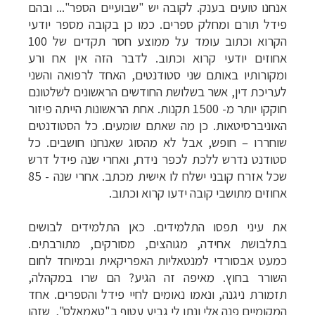
אנחנו טועים בענק. לקובה יש "שבועיים הספר"... ובהם
פידל תורם ומחלק ספרים. כמו כן בקובה מספר יודעי
הקרוא וכתוב עומד על ממוצע חסר תקדים של 100
אחוזים יודעי קרוא וכתוב. לדבר הזה אין אח ורע
ומקורותיו באותם שני סטודנטים, האחד לרפואה והשני
לעריכת דין, אשר בשלושת החודשים הראשונים לשלטונם
חוקקו יותר מ- 1500 תקנות. אחת הראשונות הייתה פיזור
האוניברסיטאות. כן מה שאתם שומעים. כל הסטודנטים
שוחררו – חופש, אבל לא מהסוג שאנחנו חושבים. כל
סטודנט נדרש ללכת לכפר נידח, ואחרי שנה פידל דרש
שכל אזרח קובני ישלח לו אישית מכתב. אחרי שנה - 85
אחוזים מתושבי קובה ידעו קרוא וכתוב.
את עיני תפסו התלמידים. כאן התלמידים לבושים
בתלבושת אחידה, מגוהצים, מסורקים, מתורבתים.
כמעט אבסורדי למנטאליות האפריקאית ובמיוחד לחום
השורר בחוץ. מאיפה זה הגיע? הם שרו במקהלה,
תזמורת ניגנה, ונאמו נאומים לחיי פידל והספרים. אחד
המקומיים פנה אלי ונתן לי גביע עטוף ב"טאמאלס", שזהו