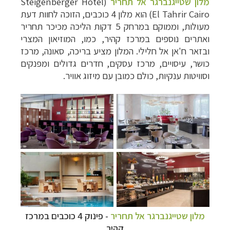
מלון שטייגנברגר אל תחריר
(Steigenberger Hotel
El Tahrir Cairo) הוא מלון 4 כוכבים, הזוכה לחוות דעת
מעולות, וממוקם במרחק 5 דקות הליכה מכיכר תחריר
ואתרים נוספים במרכז קהיר, כמו, המוזיאון המצרי
ובזאר ח'אן אל חלילי. המלון מציע בריכה, סאונה, מרכז
כושר, עיסויים, מרכז עסקים, חדרים גדולים ומפנקים
וסוויטות ענקיות, כולם כמובן עם מיזוג אוויר.
מלון שטייגנברגר אל תחריר
- פינוק 4 כוכבים במרכז
קהיר