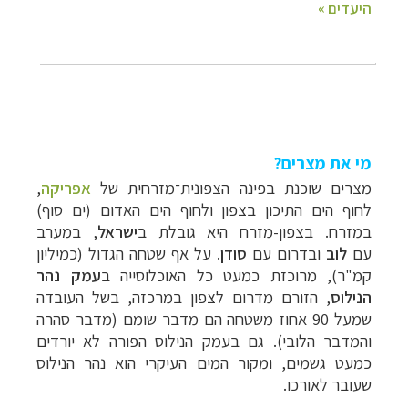
מי את מצרים?
מצרים שוכנת בפינה הצפונית־מזרחית של
אפריקה
,
לחוף הים התיכון בצפון ולחוף הים האדום (ים סוף)
במזרח. בצפון-מזרח היא גובלת ב
ישראל
, במערב
עם
לוב
ובדרום עם
סודן
. על אף שטחה הגדול (כמיליון
קמ"ר), מרוכזת כמעט כל האוכלוסייה ב
עמק נהר
הנילוס
, הזורם מדרום לצפון במרכזה, בשל העובדה
שמעל 90 אחוז משטחה הם מדבר שומם (
מדבר סהרה
והמדבר הלובי). גם בעמק הנילוס הפורה לא יורדים
כמעט גשמים, ומקור המים העיקרי הוא נהר הנילוס
שעובר לאורכו.