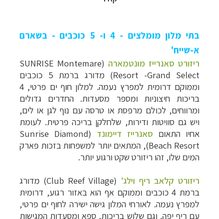
בתי מלון מומלצים - 4 ו- 5 כוכבים - בשארם
א-שייח'
ריזורט סאנרייז מונטמארה
(SUNRISE Montemare
Resort -Grand Select) מדורג ברמת 5 כוכבים
וממוקם דרומית למפרץ נעמה. למלון חוף ים פרטי, 4
בריכות חיצוניות ומספר מסעדות. החדרים גדולים
ומרווחים, לכולם מרפסת או טרסה עם נוף לגן או לים,
ויש גם סוויטות ודירות, שלחלקן בריכה פרטית. לעומת
אחיו התאום
סאנרייז דיימונד
(Sunrise Diamond
Beach Resort), המתאים יותר למשפחות בזכות פארק
המים שלו, זהו ריזורט שקט ורגוע יותר.
ריזורט קלאב ריף וילג'
(Club Reef Village) מדורג
ברמת 4 כוכבים וממוקם אף הוא באזור רגוע, דרומית
למפרץ נעמה. לאורחי המלון גישה ישירה לחוף ים פרטי,
עם ריף יפה, וגם שלוש בריכות, ספא ומסעדות המגישות