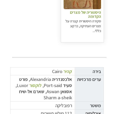
היסטוריה של מצרים
הקדומה
סקירה היסטורית קצרה על
מצרים העתיקה, כרקע
כללי...
בירה
קהיר
Cairo
ערים מרכזיות
אלכסנדריה
Alexandria,
פורט
סעיד
Port-said,
לוקסור
Luxor,
אסוואן
Aswan,
שארם
אל-
שיח
Sharm a-sheik
משטר
רפובליקה
אוכלוסיה
112 מיליון תושבים