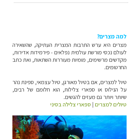
קרוזים והפלגות נופש
לחצו לרשימת היעדים »
תכנון
טיולים לאמריקה הצפונית
לחצו לרשימת
היעדים »
למה מצרים?
מצרים היא ערש התרבות המצרית העתיקה, שהשאירה
לעולם נכסי מורשת עולמית נפלאים - פירמידות אדירות,
מקדשים מרשימים, מומיות מעוררות השתאות, ואת כתב
החרטומים.
טיול למצרים, אם בטיול מאורגן, טיול עצמאי, ספינת נהר
על הנילוס או ספארי צלילות, הוא חלומם של רבים,
שיותר ויותר גם מעזים להגשים.
טיולים למצרים
|
ספארי צלילה בסיני