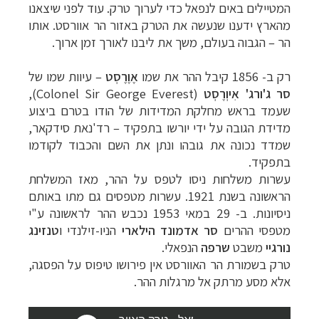
המטיילים באים לנפאל כדי לערוך טרק. עוד לפני שיצאנו
מהארץ ידענו שנעשה את
הטרק באזור הר אוורסט. אותו
הר
–
הגבוה בעולם, משך את ליבנו לאורך זמן ארוך.
רק ב-
1856
קיבל ההר את שמו
אֶוֶרֶסְט
–
עיוות שמו של
סר ג'ורג' אִיוְרֶסְט
(Colonel Sir George Everest),
שעמ
ד בראש מחלקת המדידות של הודו בטרם ביצוע
מדידת הגובה על
ידי יורשו בתפקיד
–
רד'נאת סידקאר,
שמדד נכונה את גובהו ונתן את השם והכבוד לקודמו
בתפקיד.
עשרות משלחות ניסו לטפס על ההר, מאז המשלחת
הראשונה בשנת 1921. עשרות מטפסים גם מתו באותם
ניסיונות. ב- 29 במאי 1953 נכבש ההר לראשונה
ע"י
מטפסי ההרים
סר אדמונד הילארי
הניו-זילנדי ו
טנזינג
נורגיי
משבט
שרפה
הנפאלי.
טרק בשמורת הר האוורסט
אין פירושו טיפוס על הפסגה,
אלא מסע מרתק אל מרגלות ההר.
תכנון
טיולים למזרח הרחוק
לחצו לרשימת יעדים »
תכנון
טיולים לפולינזיה הצרפתית
לחצו לפרטים »