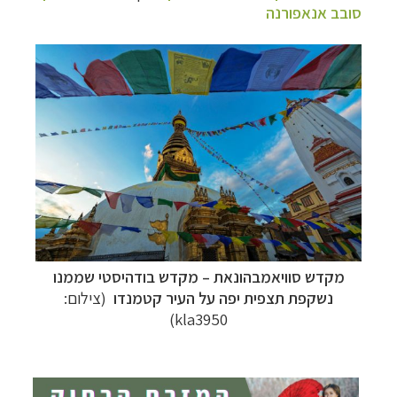
סובב אנאפורנה
תכנון
טיולים למזרח הרחוק
לחצו לרשימת יעדים »
תכנון
טיולים לפולינזיה הצרפתית
לחצו לפרטים »
מקדש
סוויאמבהונאת
– מקדש בודהיסטי שממנו
תכנון
טיולים לאוסטרליה וניו זילנד
לחצו לרשימת
נשקפת תצפית יפה על העיר קטמנדו
(צילום:
ההצעות »
kla3950)