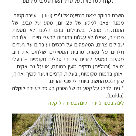
נקודות מרכזיות על טרק האוורסט בייס קמפ
השכם בבוקר יצאנו
בנסיעה אל
ג'ירי
(Jiri) –
עיירה קטנה,
ממנה יצאנו למסע של 25 יום, מסע של טבע, של
התנתקות מהכל. בשבילים בהם הלכנו לא נוסעות
מכוניות, אפילו לא עגלות רתומות לבעלי
חיים
–
אלו הם
שבילים צרים, המטפסים על רכסים ועוברים על גשרים
תלויים על גיאות. מרבית
המטיילים שולחים את רוב
מטענם המגיע להרים על ידי סבלים מקומיים
–
בעלי
צוואר
(
ורגליים) חזקים מעין כמותם, או על גב יאקים
–
אותן בהמות מקומיות, בעלות
קרניים ושער סמיך וארוך,
שהן הנכס החשוב ביותר ליושבי ההרים.
* ניתן לדלג על קטע זה של הטרק בטיסה לעיירה
לוקלה
Lukla).
(
לינה בכפר ג'ירי
|
לינה בעיירה לוקלה