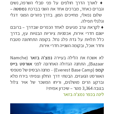
♦
לאורך הדרך חולפים על פני סבלי
השרפה, נשים
וגברים כאחד, מברכים אחד את השני בברכת
נמסטה
–
שלום נפאלי, מחייכים המון.
בדרך פזורים המוני דגלי
וגלגלי תפילה.
♦
לקראת ערב מגיעים לאחד הכפרים שבדרך
–
ברובם
ישנם
חדרי אירוח, אכסניות ציוריות הבנויות עץ, בדרך
כלל תלויות על גדת פלג נחל. בקומה
התחתונה מטבח
וחדר אוכל, ובקומה השנייה חדרי אירוח.
לא אשכח את הלילה בעיירה
נמצ'ה בזאר
(
Namche
Bazaar
), התחנה הגדולה האחרונה לפני
אוורסט בייס
קמפ
(
Everest Base Camp
) - מחנה הבסיס של מטפסי
האוורסט הנועזים. הבטתי דרך החלון וצפיתי בירח מלא
וברקע הרים מושלגים,
וריחו המשכר של אויר צלול
בגובה 3,364 מטר
–
שיכרון אמיתי!
לינה בכפר נמצ'ה בזאר