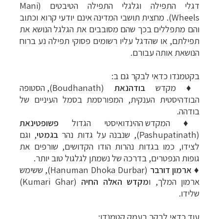
דגלי התפילה וגלגלי התפילה הטיבטים (
Mani
Wheels
). מחצית תושבי המדינה
אינם יודעי קרוא וכתוב
והם מתפללים בכך שהם מסובבים את הגלגל הנושא את
תפילתם, או
שהדגל עליו רשומים פסוקי תפילה נע ברוח
הנושאת אותה עבורם.
בקטמנדו כדאי לבקר גם ב:
♦
מקדש
בודהנאת
(
Boudhanath
),
הסטופה
הבודהיסטית הענקית, המפורסמת בסמל
העיניים של
בודהה.
♦ ה
מקדש ההינדואיסטי הגדול
פשופטינאת
(
Pashupatinath
),
שנבנה על גדות נהר
בגמטי
, וגם
לצידו, כמו בגדות נהרות
הודו הקדושים, שורפים את
גופות הנפטרים, בדרכה של נשמתן לגלגול טוב יותר.
♦
ארמון
דורבר
(
Hanuman Dhoka Durbar
), ששימש
ארמון המלך, ו
מקדש
האלה
החיה
(
Kumari Ghar
)
שלידו.
עוד כדאי לבקר בעמק קטמנדו: