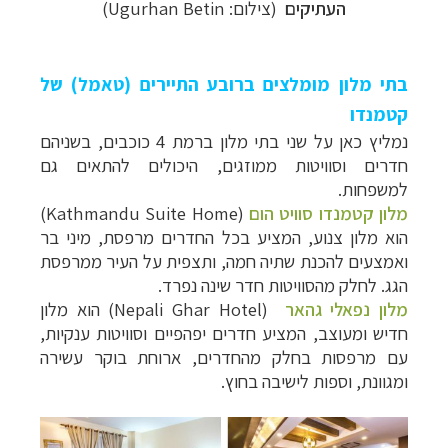
העתיקים
(צילום:
Ugurhan Betin
)
בתי מלון מומלצים ברובע התיירים (טאמל) של
קטמנדו
נמליץ כאן על שני בתי מלון ברמת 4 כוכבים, בשניהם
חדרים וסוויטות ממוזגים, היכולים להתאים גם
למשפחות.
מלון קטמנדו סוויט הום
(Kathmandu Suite Home)
הוא מלון צנוע, המציע בכל החדרים מרפסת, מיני בר
ואמצעים להכנת שתיה חמה, ותצפית על העיר ממרפסת
הגג. לחלק מהסוויטות חדר שינה נפרד.
מלון נפאלי גהאר
(Nepali Ghar Hotel) הוא מלון
חדיש ומעוצב, המציע חדרים יפהפיים וסוויטות ענקיות,
עם מרפסות בחלק מהחדרים, ארוחת בוקר עשירה
ומגוונת, וספות לישיבה בחוץ.