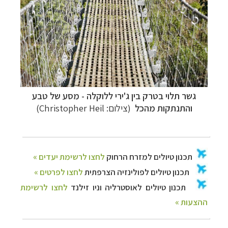
גשר תלוי בטרק בין ג'ירי ללוקלה -
מסע של טבע
ו
התנתקות מהכל
(צילום:
Christopher Heil
)