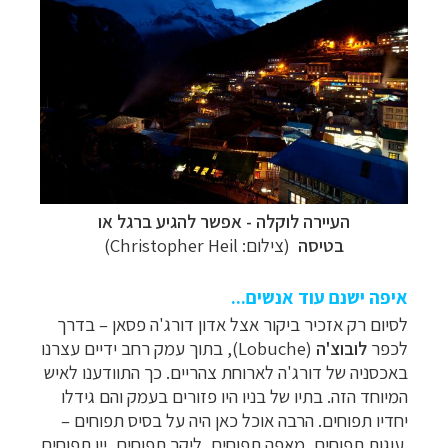
העיירה לוקלה - אפשר להגיע ברגל או
בטיסה
(צילום:
Christopher Heil
)
איפה ישנם עוד אנשים...
לסיום רק אזכיר
ביקור אצל אדון דורג'ה פסאן
–
בדרך
לכפר
לובוצ'ה
(Lobuche)
, בתוך עמק רחב ידיים עצרנו
באכסניה של
דורג'ה לארוחת צהריים. כך התוודענו לאיש
המיוחד הזה. בתיו של בניו היו פזורים בעמק
והם גידלו
יחדיו תפוחים. הרבה אוכל כאן היה על בסיס תפוחים
–
עוגות תפוחים, מאפה
תפוחים, ליקר תפוחים, יין תפוחים