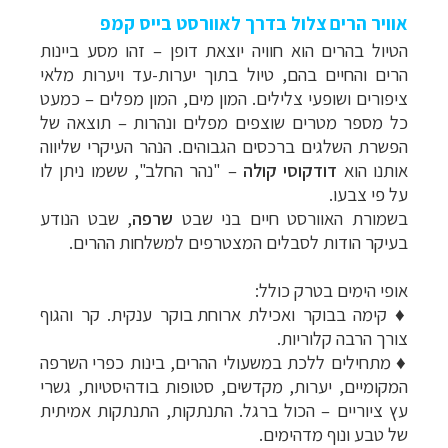
אוויר הרים צלול בדרך לאוורסט בייס קמפ
הטיול בהרים הוא חוויה יוצאת
דופן
–
זהו מסע ביינות
הרים והחיים בהם, טיול בתוך יערות-עד ויערות מלאי
ציפורים ושופעי
צלילים. המון מים, המון מפלים
–
כמעט
כל מספר מטרים שוצפים מפלים ונהרות
–
תוצאה
של
הפשרת השלגים ברכסים הגבוהים. הנהר העיקרי שליווה
אותנו הוא
דודקוסי קולה
–
"נהר
החלב", ששמו ניתן לו
על פי צבעו.
בשמורת האוורסט חיים בני שבט
שרפה
, שבט הנודע
בעיקר הודות ל
סבלים המצטרפים למשלחות ההרים.
אופי הימים בטרק כולל:
♦
קימה בבוקר ואכילת
ארוחת בוקר ענקית. קר והגוף
צורך הרבה קלוריות.
♦
מתחילים ללכת במשעולי ההרים, בינות
כפרי השרפה
המקומיים, יערות, מקדשים, סטופות בודהיסטיות, גשרי
עץ ציוריים
–
הכול
ברגל. התנתקות, התנתקות אמיתית
של טבע ונוף מדהימים.