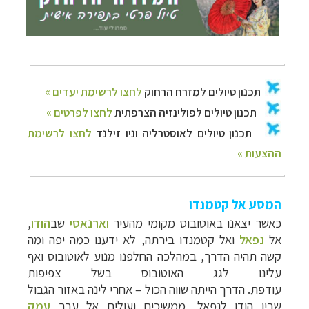
המסע אל קטמנדו
כאשר יצאנו באוטובוס מקומי מהעיר
וארנאסי
שב
הודו
,
אל
נפאל
ואל קטמנדו בירתה, לא
ידענו כמה יפה ומה
קשה תהיה הדרך, במהלכה החלפנו מנוע לאוטובוס ואף
עלינו לגג
האוטובוס בשל צפיפות
עודפת.
הדרך
הייתה
שווה הכול
–
אחרי לינה באזור הגבול
ש
בין הודו לנפאל, ממשיכים ועולים אל עבר
עמק