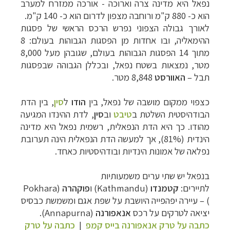
נפאל היא מדינה צרה וארוכה - אורכה ממזרח למערב
הוא כ- 880 ק"מ ורוחבה מצפון לדרום הוא כ- 140 ק"מ.
לאורך גבולה הצפוני נפרש הרכס הראשי של פסגות
ההימאליה, ובו אחדות מן הפסגות הגבוהות בעולם: 8
מתוך 14 הפסגות הגבוהות בעולם, שגובהן מעל 8,000
מטר, נמצאות בשטח נפאל, ובכללן הגבוהה שבפסגות
תבל –
האוורסט
8,848 מטר.
כצפוי ממקום מושבה של נפאל, בין
הודו
ל
סין
, בין הדת
הבודהיסטית השלטת
ב
טיבט
וב
סין
, לדת ההינדו המגיעה
מהודו. כך היא הדת הנפאלית, רשמית נפאל היא
מדינה
הינדית (81%), אך למעשה הדת הנפאלית הינה תערובת
נפלאה של אמונות הינדיות
ובודהיסטיות כאחד.
בנפאל יש שתי ערים משמעותיות
לתיירים:
קטמנדו
(Kathmandu)
ו
פוקהרה
(Pokhara
) –
עיירה יפהפייה היושבת על שפת
אגם ומשמשת כבסיס
יצי
אה לטרקים על רכס
אנאפורנה
(Annapurna).
כתבה על טרק אנאפורנה בייס קמפ
|
כתבה על טרק