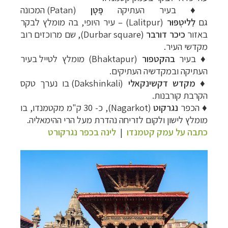
♦ בעיר העתיקה
פָּטָן
(
Patan
)
המכונה
גם
לַליטְפּוּר
(Lalitpur) –
עיר היופי, בה מומלץ לבקר
באזור
כיכר דורבר
(
Durbar square
), שם מרוכזים רוב
מקדשי העיר.
♦ בעיר
בהקטפור
(
Bhaktapur
)
מומלץ לטייל
בעיר
העתיקה ובמקדשיה העתיקים.
♦
מקדש דקשינקאלי
(
(Dakshinkali
בו נערך טקס
הקרבת
קורבנות.
♦ הכפר
נגרקוט
(Nagarkot)
, כ- 30 ק"מ מקטמנדו, בו
מומלץ לישון ולקום לזריחה
נהדרת מעל הרי ההימאליה.
כתבה על עמק קטמנדו
|
לינה בכפר נגרקורט