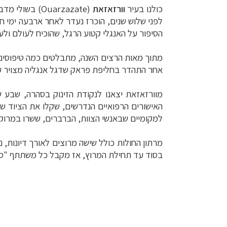
כולנו בעיר
וורזאזאת
(Ouarzazate)
בשולי מדב
הסיפור על האנגלי קטוע הרגל, שהוכיח לעולם ולע
קרוזים והפלגות נ
מתוך מאות הרצים השנה, מתבלטים כמה טיפוסים צ
תכנון טיולים למד
אחר התהדר בחליפת פראק שדגל אנגליה מצויר על
תכנון
טיולים לאמר
מוורזאזאת יצאנו לנקודת הזינוק בסהרה, שבע 
האישורים הרפואיים הנדרשים, שקלו את הציוד של
למקומיים שבאנשי הצוות, הברברים, ששרו במרוקא
מרתון החולות כולל שישה מרוצים לאורך דיונות, 
בסוד עד תחילת המרוץ, אז מקבל כל משתתף "ספ