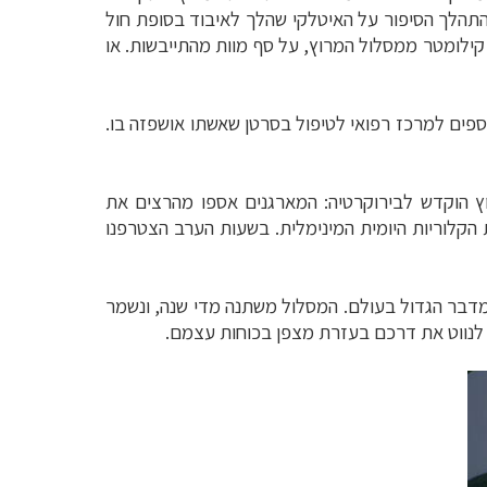
תהלך הסיפור על האיטלקי שהלך לאיבוד בסופת חול
פני שלוש שנים, הוכרז נעדר לאחר ארבעה ימי חיפוש של הצבא המרוקאי, וכעבור שבוע נמצא באלג'יריה, מרחק 320 קילומטר ממסלול המרוץ, על סף מוות מהתייבשות. או
ספים למרכז רפואי לטיפול בסרטן שאשתו אושפזה בו.
ץ הוקדש לבירוקרטיה: המארגנים אספו מהרצים את
 הקלוריות היומית המינימלית. בשעות הערב הצטרפנו
בר הגדול בעולם. המסלול משתנה מדי שנה, ונשמר
לנווט את דרכם בעזרת מצפן בכוחות עצמם
.