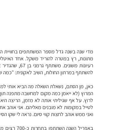
מדי שנה בשנה גדל מספר המשתתפים בחוויית הה
מתונות, רץ במטרה להוריד משקל. אחד האיטלקים
רעיונות משונים. משתתף גרמני בן 67, שהגדיר את מקצועו "משורר", ציין תחת "ענפי ספורט הרפתקני אחרים שהשתתפת בהם"
להשתתף במרתון החולות, השיב לאקונית: "כמה שי
כאן, מן הסתם, נשאלת השאלה מה הביא אותי למ
המרוץ (לא ייאמן כמה מקום למחשבה מתפנה תוך כ
לרוץ. על אף שגיליתי אותה לא מזמן, הריצה היא
לטייל במקומות לא מובנים מאליהם. אני אוהב א
ואני ממש אוהב לחצות קווי סיום. נראה לי שקו הס