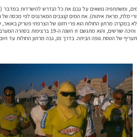
כ-250 קילומטר ושבוע ימים, ומשתתפיה נושאים על גבם את כל הנדרש להישרדות 
שינה, בגדים, 2 ליטר מים, כדורי מלח, מראת איתות). את המים קוצבים המארגנים 
גשם זו השנה ה-19 ברציפות בסהרה המערבית, סמוך לגבול
 תעריף של הטסת גופה הביתה. בדרך נס, גבה מרתון החולות עד היו