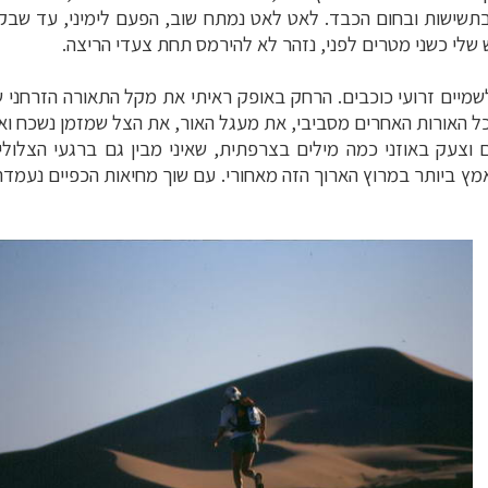
חום הכבד. לאט לאט נמתח שוב, הפעם לימיני, עד שבקילומטר ה-60, עם רדת החשכה, 
שלי כשני מטרים לפני, נזהר לא להירמס תחת צעדי הריצה
.
צד מולי עד לקילומטר ה-90 מתחת לשמיים זרועי כוכבים. הרחק באופק ראיתי את מקל ה
כל האורות האחרים מסביבי, את מעגל האור, את הצל שמזמן נשכח ו
ם וצעק באוזני כמה מילים בצרפתית, שאיני מבין גם ברגעי הצלול
דבר, והיום המאמץ ביותר במרוץ הארוך הזה מאחורי. עם שוך מחיאות הכפיים