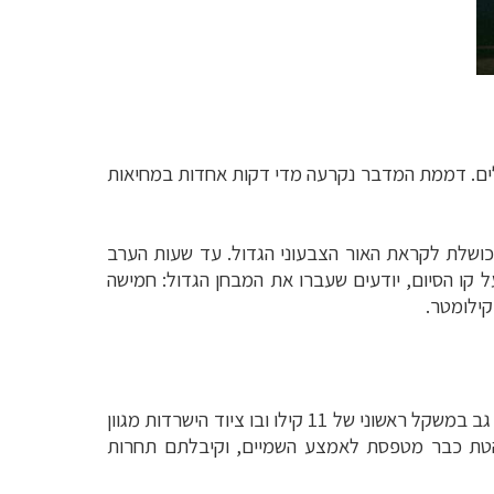
ולים. דממת המדבר נקרעה מדי דקות אחדות במחיאות
ושלת לקראת האור הצבעוני הגדול. עד שעות הערב
ת על קו הסיום, יודעים שעברו את המבחן הגדול: חמישה
.
ריצת מרתון היא מאמץ גופני ונפשי מפרך. שש ריצות רצופות, במשך שבוע ימים, מפרכות פי עשרה. הוסיפו לזה תרמיל גב במשקל ראשוני של 11 קילו ובו ציוד הישרדות מגוון
הטת כבר מטפסת לאמצע השמיים, וקיבלתם תחרות