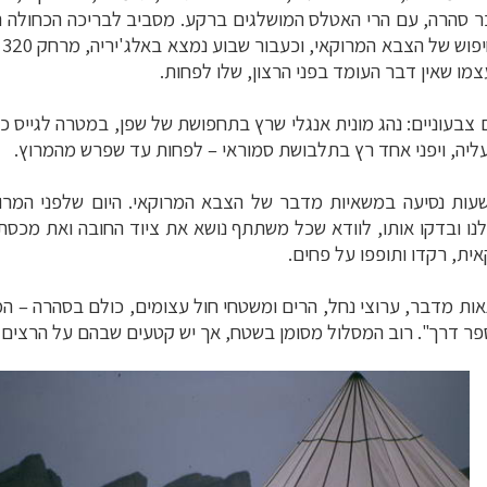
ר סהרה, עם הרי האטלס המושלגים ברקע. מסביב לבריכה הכחולה ה
ל
צמו שאין דבר העומד בפני הרצון, שלו לפחות
.
ופש
לחצו לרשימת היעדים »
בעוניים: נהג מונית אנגלי שרץ בתחפושת של שפן, במטרה לגייס כ
ינות אירופה
לחצו לרשימת היעדים »
יה, ויפני אחד רץ בתלבושת סמוראי
–
לפחות עד שפרש מהמרוץ
.
יקה הצפונית
לחצו לרשימת היעדים »
שעות נסיעה במשאיות מדבר של הצבא המרוקאי. היום שלפני המרו
נו ובדקו אותו, לוודא שכל משתתף נושא את ציוד החובה ואת מכסת
ית, רקדו ותופפו על פחים
.
נאות מדבר, ערוצי נחל, הרים ומשטחי חול עצומים, כולם בסהרה
–
המד
ר דרך". רוב המסלול מסומן בשטח, אך יש קטעים שבהם על הרצים 