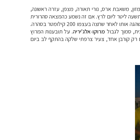
במדבר (מזון, משאבת ארס, נורי תאורה, מצפן, עזרה ראשונה,
לפי מכסה של תשעה ליטר ליום לרץ. אם זה נשמע כהמצאה סהרורית
של מוח שנצלה זמן רב מדי בשמש המדברית, זה לא במקרה: מרתון החולות הוא פרי חזונו של הצרפתי פטריק באואר, שהגה אותו לאחר שחצה בעצמו 200 קילומטר בסהרה.
מרוקו
-
אלג'יריה
. על תובענות המרוץ
ם רק קורבן אחד, צעיר צרפתי שלקה בהתקף לב ביום