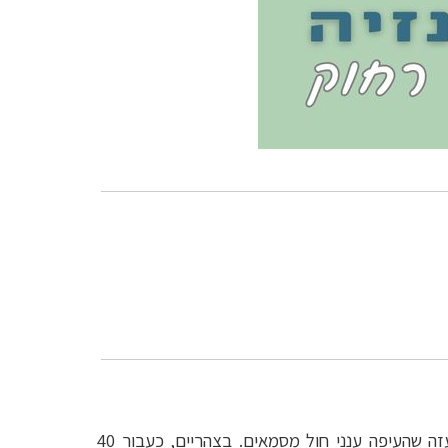
בקו הזינוק השתרע הצל על החול משמאלי, ארוך וצר. הוא התחיל לרוץ לידי, גמיש ומתפתל על הדיונות, ברוח העזה שהעיפה ענני חול מסמאים. בצהריים, כעבור 40