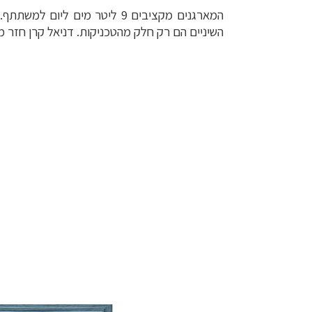
המארגנים מקציבים 9 ליטר מים ליום למשתתף. נזקקת ליותר? קבל אינפוזיה ותיפסל. בתנאים האלה רצים מורידים כל גרם יותר
השיניים הם רק חלק מהטכניקות. דניאל קרן חזר 