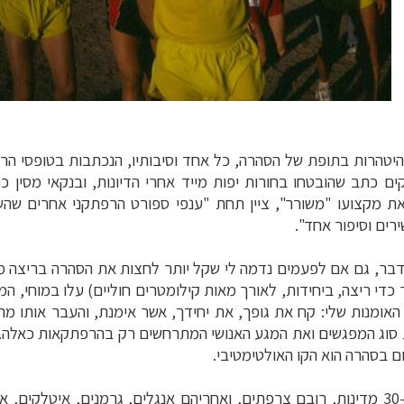
יטהרות בתופת של הסהרה, כל אחד וסיבותיו, הנכתבות בטופסי הר
 כתב שהובטחו בחורות יפות מייד אחרי הדיונות, ובנקאי מסין כ
רים וסיפור אחד".
דבר, גם אם לפעמים נדמה לי שקל יותר לחצות את הסהרה בריצה 
די ריצה, ביחידות, לאורך מאות קילומטרים חוליים) עלו במוחי, ה
 האומנות שלי: קח את גופך, את יחידך, אשר אימנת, והעבר אותו מ
ת סוג המפגשים ואת המגע האנושי המתרחשים רק בהרפתקאות כאלה. א
יום בסהרה הוא הקו האולטימטיבי
.
באפריל השנה השתתפו בתחרות כ-700 רצים מ-30 מדינות, רובם צרפתים, ואחריהם אנגלים, 