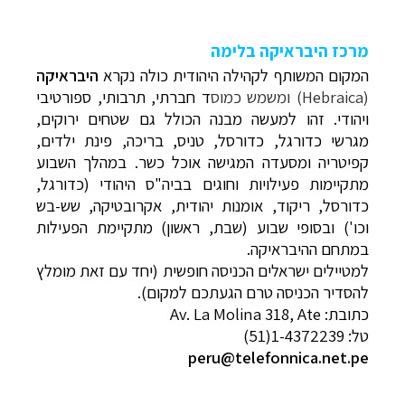
מרכז היבראיקה בלימה
המקום המשותף לקהילה היהודית כולה נקרא
היבראיקה
(Hebraica) ומשמש כמוס
ד חברתי, תרבותי, ספורטיבי
ויהודי. זהו למעשה מבנה הכולל גם שטחים ירוקים,
מגרשי כדורגל, כדורסל, טניס, בריכה, פינת ילדים,
קפיטריה ומסעדה המגישה אוכל כשר. במהלך השבוע
מתקיימות פעילויות וחוגים בביה"ס היהודי (כדורגל,
תכנון
טיולים לדרום ומרכז אמריקה
לחצו לרשימת
כדורסל, ריקוד, אומנות יהודית, אקרובטיקה, שש-בש
היעדים »
וכו') ובסופי שבוע (שבת, ראשון) מתקיימת הפעילות
תכנון
טיולים לצפון אמריקה
לחצו לרשימת היעדים »
במתחם ההיבראיקה.
קרוזים והפלגות נופש
לחצו לרשימת היעדים »
למטיילים ישראלים הכניסה חופשית (יחד עם זאת מומלץ
להסדיר הכניסה טרם הגעתכם למקום).
כתובת:
Av. La Molina 318, Ate
טל:
(51)1-4372239
peru@telefonnica.net.pe