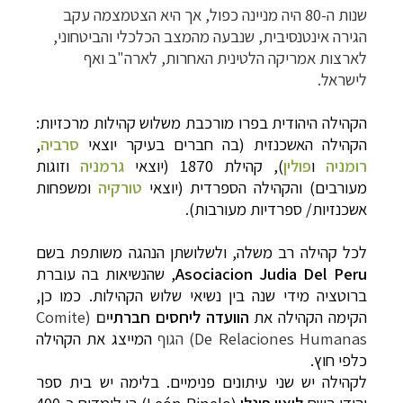
שנות ה-80 היה מניינה כפול, אך היא הצטמצמה עקב
הגירה אינטנסיבית, שנבעה מהמצב הכלכלי והביטחוני,
לארצות אמריקה הלטינית האחרות, לארה"ב ואף
לישראל.
הקהילה היהודית בפרו מורכבת משלוש קהילות מרכזיות:
הקהילה האשכנזית (בה חברים בעיקר יוצאי
סרביה
,
רומניה
ו
פולין
), קהילת 1870 (יוצאי
גרמניה
וזוגות
מעורבים) והקהילה הספרדית (יוצאי
טורקיה
ומשפחות
אשכנזיות/ ספרדיות מעורבות).
לכל קהילה רב משלה, ולשלושתן הנהגה משותפת בשם
Asociacion Judia Del Peru
, שהנשיאות בה עוברת
ברוטציה מידי שנה בין נשיאי שלוש הקהילות. כמו כן,
הקימה הקהילה את
הוועדה ליחסים חברתי
ים
(Comite
De Relaciones Humanas) הגוף
המייצג את הקהילה
כלפי חוץ.
לקהילה יש שני עיתונים פנימיים. בלימה יש בית ספר
יהודי בשם
ליאון פינלו
(
León Pinelo
) בו לומדים כ-400