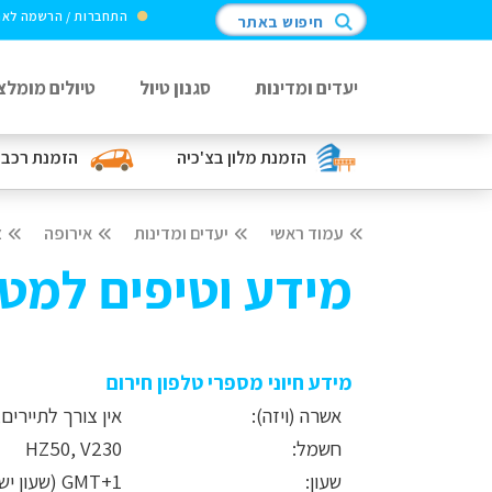
התחברות / הרשמה לא
חיפוש באתר
יעדים ומדינות
סגנון טיול
טיולים מומלצ
הזמנת מלון
בצ'כיה
הזמנת רכב
עמוד ראשי
יעדים ומדינות
אירופה
צ
מידע וטיפים למטי
מידע חיוני מספרי טלפון חירום
אשרה (ויזה):
אין צורך לתיירים, עד 
חשמל:
HZ50, V230
שעון:
1+GMT (שעון ישראל מקדים בשעה)