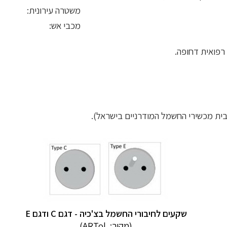
משטרה עירונית:
מכבי אש:
שקעים לחיבורי החשמל
בצ'כיה
- דגם C ודגם E
(מקור:
ARTol)