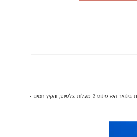
צ’כיה שוכנת באזור ממוזג ויש בה ארבע עונות בעלות אורך כמעט זהה. החורף מתון יחסית - הטמפרטורה הממוצעת בינואר היא מינוס 2 מעלות צלסיוס, והקיץ חמים -