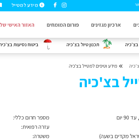
מידע למטייל
תר
ים
ארכיון מגזינים
פורום המומחים
האזור האישי שלי
בצ'כיה
תכנון טיול בצ'כיה
ביטוח נסיעות
בצ'כיה
'כיה
מידע וטיפים למטייל בצ'כיה
יל בצ'כיה
90 יום
מספר חרום כללי:
עזרה רפואית:
משטרה: