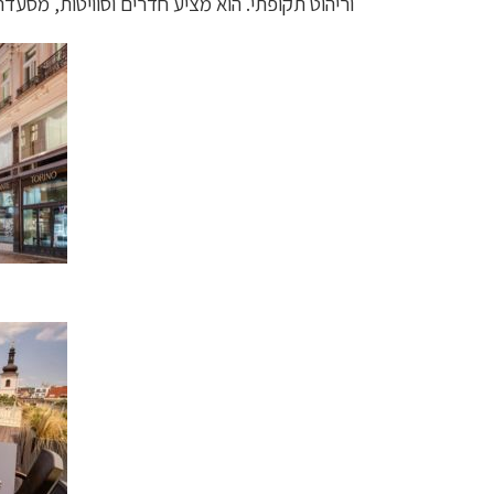
וריהוט תקופתי. הוא מציע חדרים וסוויטות, מסעדת