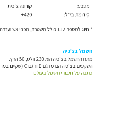
מטבע:
קורונה צ'כית
קידומת בי"ל:
420+
* חיוג למספר 112 כולל משטרה, מכבי אש ועזרה רפואית דחופה.
חשמל
בצ'כיה
מתח החשמל בצ'כיה הוא 230 וולט, 50 הרץ.
השקעים בצ'כיה הם מדגם E ודגם C (שקיים במרבית מכשירי החשמל המודרניים בישראל).
כתבה על חיבורי חשמל בעולם