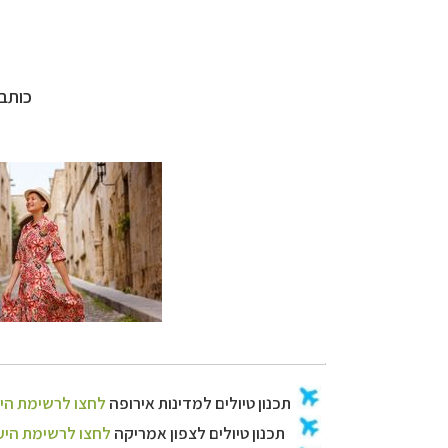
קרוזים והפלגות נ
כותב 