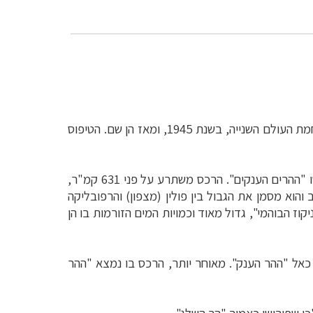
, לאורך גבולה עם פולין. אבני הגבול נקבעו לאחר מלחמת העולם השנייה, בשנת 1945, ומאז הן שם. הטיפוס
שהוא גם שמו של הרכס כולו, ופירושו "ההרים הענקים". הרכס משתרע על פני 631 קמ"ר,
ושה הוא מזרח–מערב והוא מסמן את הגבול בין פולין (מצפון) והרפובליקה
וז הבוהמי", גדול מאוד וכמויות המים הזורמות בו הן
 כאל "ההר הענק". מאוחר יותר, הרכס בו נמצא "ההר