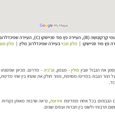
קֶרְקוֹנֻושֶה (B),
העיירה פץ פוד סניישקו (C),
העיירה
שפינדלרוב מלין (D), העיירה 
רה פץ פוד סניישקו
|
מלון סבוי
בעיירה
שפינדלרוב מלין |
מלון מוב
סמן את הגבול שבין
פולין
- מצפון, ו
צ'כיה
- מדרום. מכיוון שפסגתו
ההר הגבוה במדינה מסוימת, וההר חולק את שטחו בין שתי מדינות,
וד.
ם הגבוהים בכל אחת ממדינות
אירופה
, נראה שרבות מאותן נקודות נ
סום תרבותי ולשוני בין חברות ועמים שונים
.