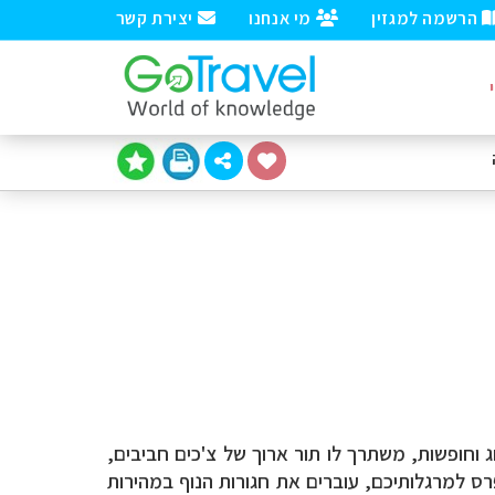
הרשמה למגזין
מי אנחנו
יצירת קשר
גובהו של ההר 1,602 מטר בלבד. ואכן בימי חג וחופשות, משתרך לו תור ארוך של צ'כים חביבים,
רס למרגלותיכם, עוברים את חגורות הנוף במהירות