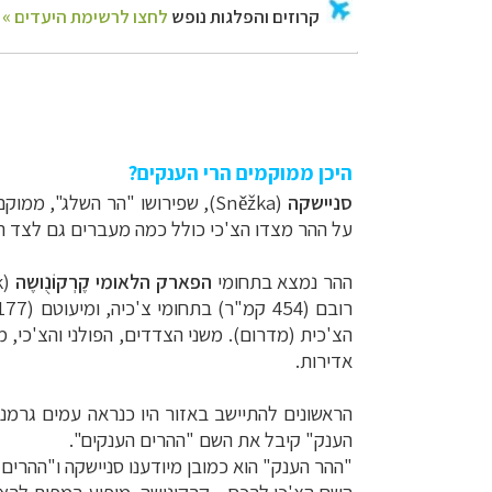
היכן ממוקמים הרי הענקים?
סניישקה
(Sněžka), שפירושו "הר השלג", ממוקם ב
על ההר מצדו הצ'כי כולל כמה מעברים גם לצד הפ
ההר נמצא בתחומי
הפארק הלאומי
קֶרְקוֹנֻושֶה
(
k
הצ'כית (מדרום). משני הצדדים, הפולני והצ'כי, מ
אדירות.
הראשונים להתיישב באזור היו כנראה עמים גרמני
הענק" קיבל את השם "ההרים הענקים".
"ההר הענק" הוא כמובן מיודענו סניישקה ו"ההרים