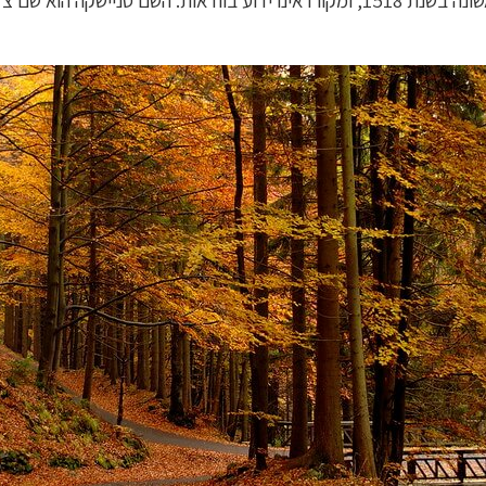
 שפירושו כאמור "הר השלג".