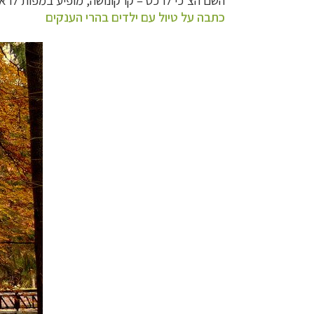
השם הצ'כי לרכס – קרקונושה, מופיע במפות לראשונה בשנת 1518, ומקורו אינו ידוע בוודאות. השם סניישקה הוא שם צ'כי
כתבה על טיול עם ילדים בהרי הענקים