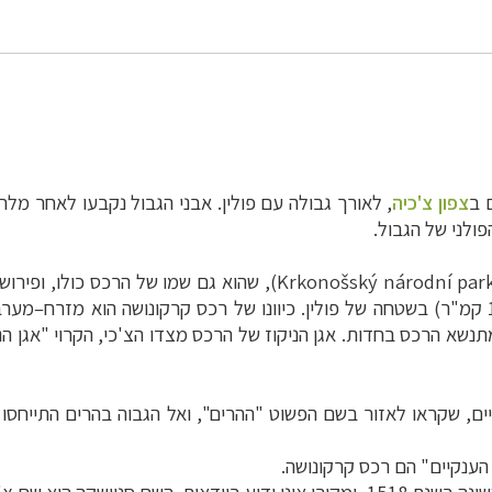
צפון צ'כיה
ולני של הגבול.
),
Krkonošský národní par
רובם (454 קמ"ר) בתחומי צ'כיה, ומיעוטם (177 קמ"ר) בשטחה של פולין. כיוונו של רכס קרקונ
תנשא הרכס בחדות. אגן הניקוז של הרכס מצדו הצ'כי, הקרוי "אגן הניק
ים, שקראו לאזור בשם הפשוט "ההרים", ואל הגבוה בהרים התייחסו
 הענקיים" הם רכס קרקונושה.