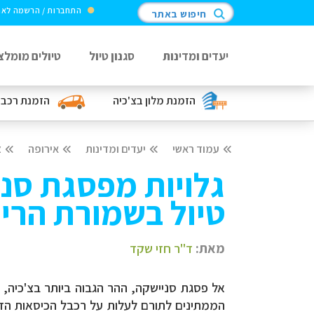
התחברות / הרשמה לא
חיפוש באתר
יעדים ומדינות
סגנון טיול
טיולים מומלצ
הזמנת מלון
בצ'כיה
הזמנת רכב
עמוד ראשי
יעדים ומדינות
אירופה
צ
גלויות מפסגת סנ
טיול בשמורת הרי
מאת:
ד"ר חזי שקד
אל פסגת סניישקה
,
הממתינים לתורם לעלות על רכבל הכיסאות הזוג