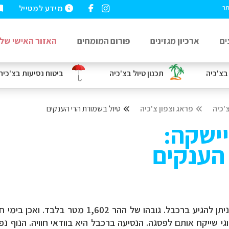
מידע למטייל
תר
ים
ארכיון מגזינים
פורום המומחים
האזור האישי שלי
בצ'כיה
תכנון טיול בצ'כיה
ביטוח נסיעות
בצ'כיה
'כיה
פראג וצפון צ'כיה
טיול בשמורת הרי הענקים
יישקה:
 הענקים
ההר הגבוה ביותר בצ'כיה, ניתן להגיע ברכבל. 
י שייקח אותם לפסגה. הנסיעה ברכבל היא בוודאי חוויה. הנוף נפ