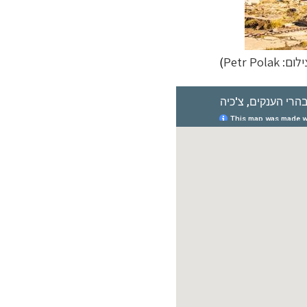
לום:
Petr Polak
)