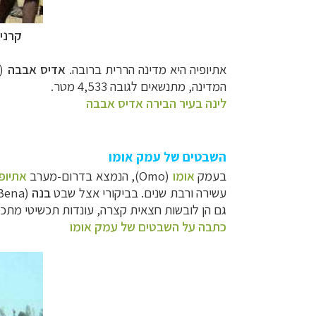
קרני
אתיופיה היא מדינה הררית ברובה.
אדיס אבבה
(Addis Ababa), עיר הבירה, שוכנת בגובה 2,440 מטר, ואילו ההרים הגבוהים ביו
המדינה, מתנשאים לגובה 4,533 מטר.
לינה בעיר הבירה אדיס אבבה
השבטים של עמק אומו
בעמק
אומו
(Omo), הנמצא בדרום-מערב
אתיופ
עשירה ורבת שנים. בביקורי אצל שבט
בנה
גם הן לובשות חצאית קצרה, עונדות תכשיטי מתכ
כתבה על השבטים של עמק אומו