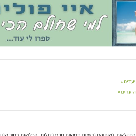
רעה ובחקלאות. נשותיהם נושאות דסקיות חרס גדולות, הכלואות בחור