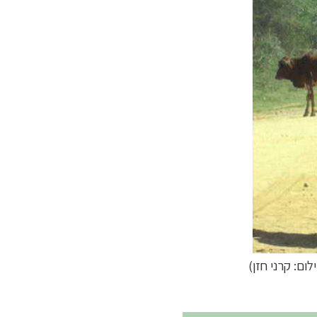
לום: קרני חזן)