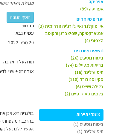
אפריקה
מנהלת האתר והפור
אפריקה (99)
יעדים מיוחדים
תגובות:
איי פוקלנד ואיי ג'ורג'יה הדרומית (2)
עמית גבאי
אנטארקטיקה, שפיצברגן והקוטב
הצפוני (4)
20 מרץ, 2022
נושאים מיוחדים
ביטוח נוסעים (26)
תודה על התשובה.
בריאות מטיילים (74)
אנחנו זוג + שני ילד
חיפוש לינה (16)
סקי וסנובורד (118)
צלילה ושייט (6)
צלמים גיאוגרפיים (2)
בולגריה היא אכן אחד
מומחי תיירות
בהרכב המשפחתי שלכם 
ביטוח נוסעים (1)
אפשר ללכת על נקו
חיפוש לינה (1)