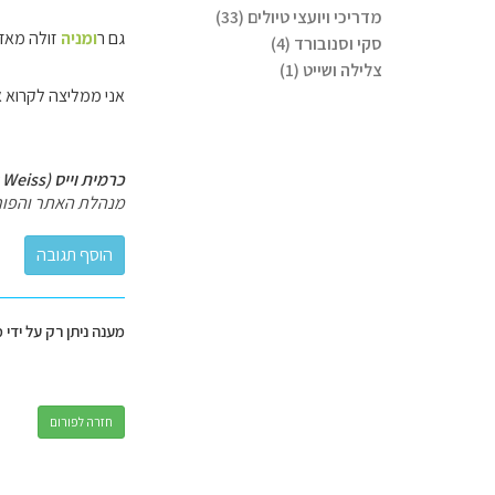
מדריכי ויועצי טיולים (33)
גם ר
ומניה
זולה מאד.
סקי וסנובורד (4)
צלילה ושייט (1)
אני ממליצה לקרוא א
כרמית וייס (Carmit Weiss)
מנהלת האתר והפור
מענה ניתן רק על ידי 
חזרה לפורום