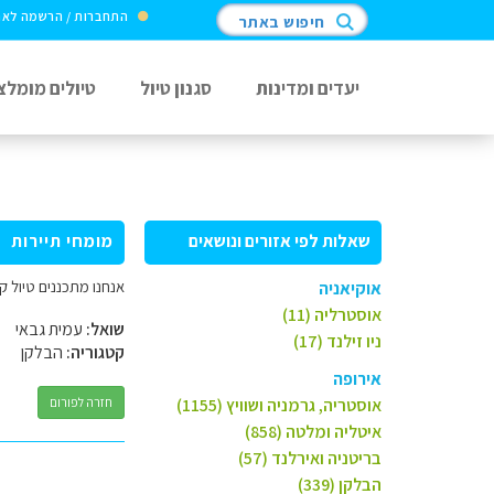
התחברות / הרשמה לא
חיפוש באתר
יעדים ומדינות
סגנון טיול
טיולים מומלצ
שאלות לפי אזורים ונושאים
מומחי תיירות
אנחנו מתכננים טיול ק
אוקיאניה
אוסטרליה (11)
שואל:
עמית גבאי
ניו זילנד (17)
קטגוריה:
הבלקן
אירופה
אוסטריה, גרמניה ושוויץ (1155)
חזרה לפורום
איטליה ומלטה (858)
בריטניה ואירלנד (57)
הבלקן (339)