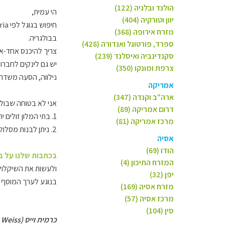
הולנד ובלגיה (122)
הי עמית,
יוון וטורקיה (404)
חיפוש בגוגל לפי
ria
מזרח אירופה (368)
בבולגריה.
ספרד, פורטוגל ואנדורה (428)
צריך להיכנס אחד-א
סקנדינביה ואיסלנד (239)
יש גם לינקים לחברות
צרפת ומונקו (350)
נילווה, הסעה משדה 
אמריקה
ארה"ב וקנדה (347)
אני לא בטוחה שבולג
דרום אמריקה (89)
1. בתי המלון זולים יחסית ויש מלונות ברמה גבוהה במחיר סביר, בהם עלות-תועלת גבוהה מאד.
מרכז אמריקה (81)
2. ניתן לבנות מסלול המבוסס על מספר בסיסי לינת כוכב וטיולי יום מהם.
אסיה
הודו (69)
בכתבות שלנו על ב
המזרח התיכון (4)
ולעשות את השיקלול
יפן (32)
בנוגע לערך המוסף ש
מזרח אסיה (169)
מרכז אסיה (57)
סין (104)
כרמית וייס (Carmit Weiss)