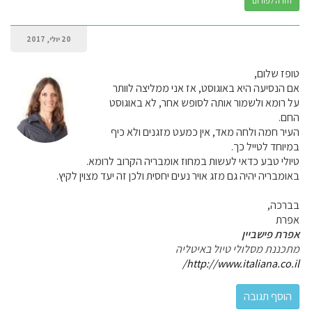
חזרה לפורום
20 יולי, 2017
טופז שלום,
אם הנסיעה היא באוגוסט, אז אני ממליצה לוותר
על רומא ולשמור אותה לסופש אחר, לא באוגוסט
החם.
העיר חמה ולחה מאד, אין כמעט מזגנים ולא כיף
במיוחד לטייל כך.
טיולי טבע כדאי לעשות במחוז אומבריה הקרוב לרומא.
באומבריה יהיה גם מזג אויר נעים יחסית ולכן זה יעד מצוין לקיץ.
בברכה,
אפרת
אפרת פישביין
מתכננת מסלולי טיול באיטליה
http://www.italiana.co.il/