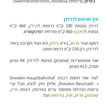
בארוק
(צילומים: SeanPavonePhoto, bloodua)
איך מגיעים לדרזדן
דרזדן נמצאת 190 ק"מ דרומית ל
ברלין
, 460 ק"מ
צפונית ל
מינכן
ו-460 ק"מ מזרחית ל
פרנקפורט
.
דווקא העיר
פראג
, בירת
צ'כיה
, היא העיר הקרובה ביותר
לדרזדן, רק 150 ק"מ דרומה ממנה.
שתי אוטוסטרדות (אוטובאן) מגיעות לדרזדן:
A4
מכיוון
מערב,
A13
מצפון.
לעיר שתי תחנות רכבת:
Dresden-Hauptbahnhof
ו-
Dresden-Neustadt
, אליהן ניתן להגיע מכל ערי
גרמניה הגדולות וממספר ערים באירופה, דוגמת
פריז
,
קופנהגן
,
פראג
,
וינה
,
בודפשט
ועוד.