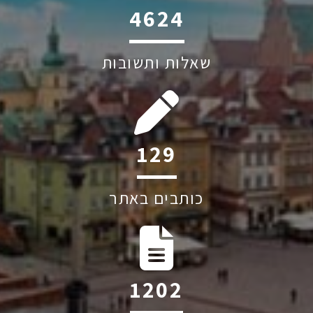
6045
שאלות ותשובות
247
כותבים באתר
2296