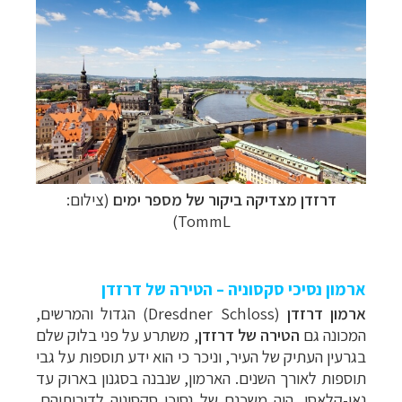
דרזדן מצדיקה ביקור של מספר ימים
(צילום:
TommL)
ארמון נסיכי סקסוניה – הטירה של דרזדן
ארמון דרזדן
(
Dresdner Schloss
)
הגדול והמרשים,
המכונה גם
הטירה של דרזדן
,
משתרע על פני בלוק שלם
בגרעין העתיק של העיר, וניכר כי הוא ידע תוספות על גבי
תוספות לאורך השנים. הארמון, שנבנה בסגנון בארוק עד
נאו-קלאסי, היה משכנם של נסיכי סקסוניה לדורותיהם,