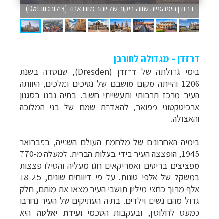
דרזדן היפהפייה שווה ביקור של יותר מיום אחד (צילום: DaLiu)
דרזדן – מגדולה לחורבן
בימי גדולתה של
דרזדן
(
Dresden
), שנוסדה בשנת
1206 והייתה מקום מושבם של נסיכים ומלכים, היוותה
העיר מרכז תרבותי ותעשייתי חשוב. בתיה נבנו בסגנון
ארכיטקטוני מפואר, להאדרת שמם של בני המלוכה
והאצולה.
בימיה האחרונים של מלחמת העולם השנייה, בפברואר
1945, הופצצה העיר בידי בעלות הברית. למעלה מ-770
מפציצים בריטים ואמריקאים חגו מעליה והטילו פצצות
במשקל של אלפי טונות. על פי דיווחים שונים, 18-25
אלף מתוך כחצי מיליון תושבי העיר מצאו את מותם, חלק
גדול מהם נשים וילדים. בתיה העתיקים של העיר נחרבו
כמעט לחלוטין, ובעקבות הסכמי
ועידת יאלטה
היא