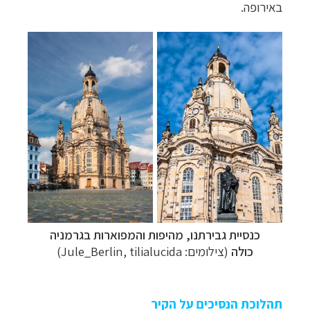
באירופה.
תכנון
טיולים למדינות אירופה
לחצו לרשימת היעדים »
תכנון
טיולים לצפון אמריקה
לחצו לרשימת היעדים »
קרוזים והפלגות נופש
לחצו לרשימת היעדים »
כנסיית גבירתנו, מהיפות והמפוארות בגרמניה
כולה
(צילומים: Jule_Berlin, tilialucida)
תהלוכת הנסיכים על הקיר