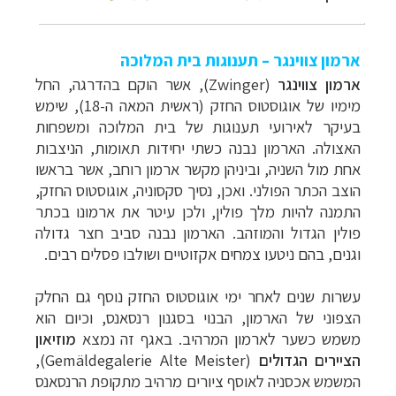
ארמון צווינגר – תענוגות בית המלוכה
ארמון צווינגר
(
Zwinger
)
, אשר הוקם בהדרגה, החל
מימיו של אוגוסטוס החזק (ראשית המאה ה-18), שימש
בעיקר לאירועי תענוגות של בית המלוכה ומשפחות
האצולה. הארמון נבנה כשתי יחידות תאומות, הניצבות
אחת מול השניה, וביניהן מקשר ארמון רוחב, אשר בראשו
הוצב הכתר הפולני. ואכן, נסיך סקסוניה, אוגוסטוס החזק,
התמנה להיות מלך פולין, ולכן עיטר את ארמונו בכתר
פולין הגדול והמוזהב.
הארמון נבנה סביב חצר גדולה
וגנים, בהם ניטעו צמחים אקזוטיים ושולבו פסלים רבים.
עשרות שנים לאחר ימי אוגוסטוס החזק נוסף גם החלק
הצפוני של הארמון, הבנוי בסגנון רנסאנס, וכיום הוא
משמש כשער לארמון המרהיב. באגף זה נמצא
מוזיאון
הציירים הגדולים
(Gemäldegalerie Alte Meister),
המשמש אכסניה לאוסף ציורים מרהיב מתקופת הרנסאנס