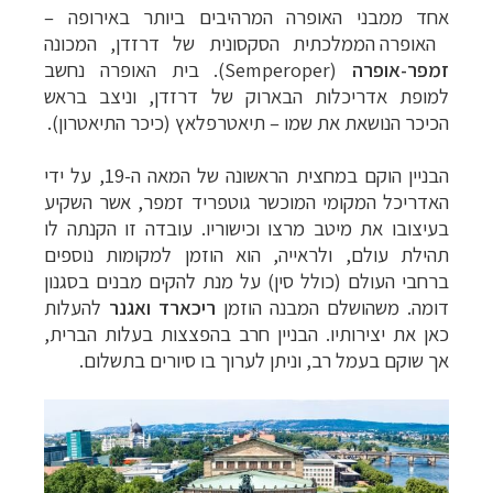
אחד ממבני האופרה המרהיבים ביותר באירופה
–
האופרה הממלכתית הסקסונית של דרזדן, המכונה
זמפר-אופרה
(
Semperoper
). בית האופרה נחשב
למופת אדריכלות הבארוק של דרזדן, ו
ניצב בראש
הכיכר הנושאת את שמו
–
תיאטרפלאץ (כיכר התיאטרון).
הבניין הוקם במחצית הראשונה של המאה ה-19, על ידי
האדריכל המקומי המוכשר גוטפריד זמפר, אשר השקיע
בעיצובו את מיטב מרצו וכישוריו. עובדה זו הקנתה לו
תהילת עולם, ולראייה, הוא הוזמן למקומות נוספים
ברחבי העולם (כולל סין) על מנת להקים מבנים בסגנון
דומה.
משהושלם המבנה הוזמן
ריכארד ואגנר
להעלות
כאן את יצירותיו. הבניין חרב בהפצצות בעלות הברית,
אך שוקם בעמל רב, וניתן לערוך בו סיורים בתשלום.