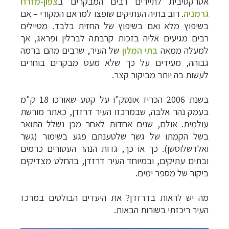
אטרקטיבית לתיירים רבים המבקרים ב
צפון-מזרח
גרמניה
. רוב בתיה העתיקים שופצו למראם המקורי
–
אם
בשיפוץ מלא ואם בשיפוץ של החזית בלבד. מטיילים
רבים מגיעים אליה בזכות קרבתה לברלין ופראג, אך
למעלה ממאה
בתי המלון
של העיר, שרבים מהם ברמה
גבוהה, מעידים על כך שלא מעט מבקרים בוחרים
לעשות בה יותר מביקור קצר.
בשנת 2006 הכריז אונסק"ו על קטע שאורכו 18 ק"מ
בעמק נהר אלבה, שבמרכזו העיר דרזדן, כאתר מורשת
עולמית. אולם, שנים אחדות לאחר מכן נשלל התואר
בשל הקמתו של גשר שלטענתם פגע בשימור (גשר
ואלדשלוסשן). כך או כך, גדות הנהר העטורים כרמים
ובתים עתיקים, ובמיוחד העיר דרזדן, בהחלט מצדיקים
ביקור של מספר ימים.
מה יש לראות בדרזדן? את היעדים הבולטים במרכז
העיר ריכזתי בשורות הבאות.