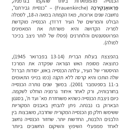
הכנסייה מהמפוארות ביותר שהוקמו בגרמניה,
פְרַאוּאֶנְקִירכֶה
(
Frauenkirche
) – "כנסיית גבירתנו",
נחשבה שנים ארוכות, מאז הקמתה במאה ה-18, לסמלה
הבולט והמרשים של העיר דרזדן. הכנסייה מוקדשת
למריה הקדושה והיא משרתת את המאמינים
הפרוטסטנטים והלותרנים (פסלו של לותר ניצב בכיכר
למולה).
בהפצצת בעלות הברית (13-14 בפברואר 1945),
כתוצאה מסופת האש הנוראה שפקדה את המרכז
ההיסטורי של העיר, עלתה הכנסייה באש, יסודות הברזל
שלה הותכו והיא קרסה ללא תקנה (כמו בנייני התאומים
ב-11 בספטמבר 2001). במשך שנים נותרה הכנסייה
בחורבותיה, ורק לאחר איחוד גרמניה הוחלט לשקמה.
כיום ניצבת הכנסייה כשהיא משוחזרת מא' ועד ת', בסגנון
הבארוק בו נבנתה. ניתן להבחין באבנים המקוריות
ששימשו חלק מן הכנסייה המקורית שחרבה, משובצות בין
הלבנים הלבנות, החדשות יותר. שחזור הכנסייה נחשב
לאחד ממפעלי השיפוץ והשיקום החשובים ביותר