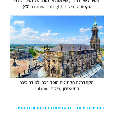
הטירה של דרזדן, שימשה ארמונם של נסיכי ומלכי
סקסוניה
(צילום:
a.canvas.of.light)
CC
הקתדרלה הקתולית הופקירכה ולצידה כיכר
התיאטרון
(צילום: alxpin)
כנסיית גבירתנו – מהמפוארות בכנסיות גרמניה