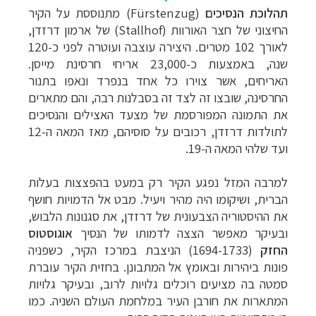
תהלוכת הנסיכים
(
Fürstenzug
) מתנוססת על הקיר
החיצוני של חצר האורוות (
Stallhof
) של ארמון דרזדן
,
לאורך 102 מטרים. היצירה עוצבה ועוטרה לפני כ-120
שנה, באמצעות כ-23,000 אריחי חרסינת מייסן.
האריחים, אשר צוירו כל אחד בנפרד ונאפו בתנור
החרסינה, שובצו זה לצד זה בסבלנות רבה, והם מתארים
את התמונה המפורסמת של מצעד האצילים והנסיכים
לתולדות דרזדן, רכובים על סוסיהם, מאז המאה ה-12
ועד שלהי המאה ה-19.
למרבה המזל נפגע הקיר רק במעט בהפצצות בעלות
הברית, ושיקומו היה מהיר ויעיל. מבט אל הדמויות חושף
את ההיסטוריה הצבעונית של דרזדן, את סגנונות הלבוש,
ובעיקר מאפשר הצצה לדמותו של הנסיך
אוגוסטוס
החזק
(1694-1733) הניצבת במרכז הקיר, כשפניה
פונות ביהירות ובאומץ אל המתבונן.
בחזית הקיר עוברת
סמטה בה מציעים רוכלים גלויות לרוב, ובעיקר גלויות
המתארות את חורבן העיר במלחמת העולם השניה. כמו