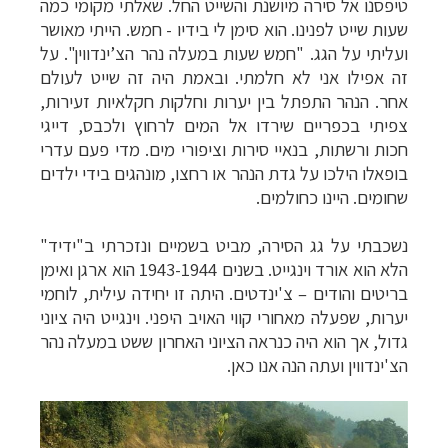
טיפסנו אל סירה מיושנת והשייט החל. שאלתי מקומי כמה
שעות שייט לפנינו. הוא סימן לי בידיו - חמש. הייתי מאושר
ועליתי על הגג. "חמש שעות במעלה נהר הצ’ינדווין". על
זה אפילו אני לא חלמתי. ובאמת היה זה שייט לעולם
אחר. הנהר התפתל בין יערות וחלקות חקלאיות זעירות,
צפיתי בכפריים שירדו אל המים לרחוץ ולכבס, דייגי
חכות ורשתות, בנאיי סירות וציפורי מים. מדי פעם עדרי
בופאלו הילכו על גדת הנהר או רחצו, מונהגים בידי ילדים
שחומים. היינו כחולמים.
נשכבתי על גג הסירה, מביט בשמיים ונזכרתי ב"ידיד"
הלא הוא אורד וינגייט. בשנים 1943-1944 הוא ארגן ואימן
בריטים והודים – צ'ינדטים. היתה זו יחידה עילית, לוחמי
יערות, שפעלה מאחורי קווי האויב היפני. וינגייט היה ציוני
גדול, אך הוא היה כנראה הציוני האחרון ששט במעלה נהר
הצ'ינדווין ועתה הנה אנו כאן
.