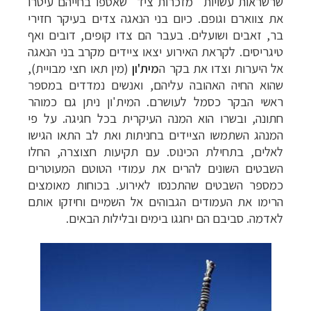
שרשראות עשויות "מזכרות ציד" שאספו בחייהם עיטרו
את צווארם וגופם. כיום בני הנאגה צדים בעיקר חזירי
בר, זאבים ושועלים. בעבר הם צדו קופים, דובים ואף
טיגריסים. לקראת האירוע יצאו ציידים מקרב בני הנאגה
אל היערות וצדו את בקר ה
מית'ון
(מין תאו חצי מבויית),
שהוא החיה האהובה עליהם, ואנשים נמדדים במספר
ראשי הבקר כסמל לעושרם. המית'ון ניתן גם כמוהר
חתונה, ובשרו הוא המנה העיקרית בכל חגיגה. על פי
המנהג השתמשו הציידים בחניתות ואת לב התאו הגישו
לאלים, בתחילת הכינוס. עם תקיעות חצוצרה, החלו
השבטים השונים להרים את עמודי הטוטם המעוטרים
כמספר השבטים שהתכנסו לאירוע. בכוחות מאומצים
הרימו את העמודים הגבוהים אל השמיים וחיזקו אותם
לאדמה. סביבם הם יחגגו בימים ובלילות הבאים
.