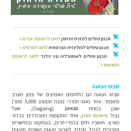
שבטי הנאגה
שבטי הנאגה הם הלוחמים האמיצים של צפון מערב
מיאנמר. א
זור נאגה ההררי (גובה ממוצע 3,000 מטר)
שוכן במחוז
סגאינג
(Sagaing), ש
על
גבול
מיאנמר
-
הודו
, אחד המקומות המבודדים בכדור
הארץ. תושביו חיים בכפרי-הרים, בעמקים ובמישורים
הקרובים לגבול הנידח.
לשבטי הנאגה השונים מנהגים