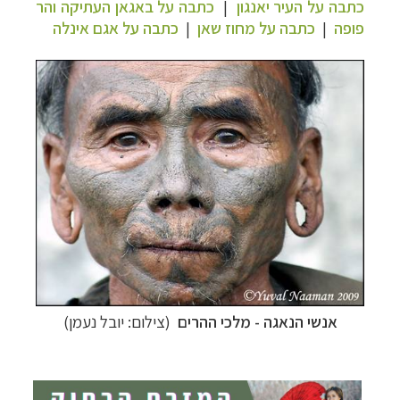
כתבה על העיר יאנגון
|
כתבה על באגאן העתיקה והר
פופה
|
כתבה על מחוז שאן
|
כתבה על אגם אינלה
תכנון
טיולים למזרח הרחוק
לחצו לרשימת יעדים »
תכנון
טיולים לפולינזיה הצרפתית
לחצו לפרטים »
תכנון
טיולים לאוסטרליה וניו זילנד
לחצו לרשימת
ההצעות »
אנשי הנאגה - מלכי ההרים
(צילום: יובל נעמן)