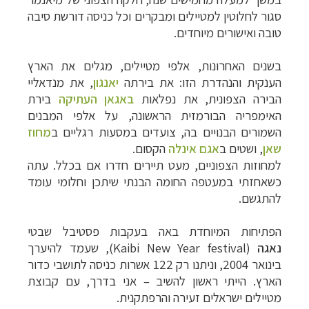
סגור לחלוטין למטיילים ומבקרים וכל כניסה דורשת סיבה
טובה ואישורים מיוחדים.
בשנים האחרונות, אלפי מטיילים, מגלים את הארץ
הענקית והנהדרת הזו: את בירתה
יאנגון
, את מנדאליי
הבירה הצפונית, את נפלאות
באגאן העתיקה
בירת
האימפריה הבורמזית הראשונה, על אלפי המבנים
השמורים הבנויים בה, צועדים במסעות רגליים ב
מחוז
שאן
, ושטים ב
אגם אינלה
הקסום.
למחוזות הצפוניים, מעט תיירים חדרו אם בכלל. עתה
כשאחזתי במעטפה החומה הבנתי שיתכן וחלומי עומד
להתגשם
.
הפתיחות המיוחדת באה בעקבות פסטיבל שבטי
נאגה
(Kaibi New Year festival)
, שעמד להיערך
בינואר 2004, וניתנו רק 122 אשרות כניסה לתושבי כדור
הארץ. הייתי ראשון להשיב – אני בדרך, עם קבוצת
מטיילים ישראלים זעירה והרפתקנית
.