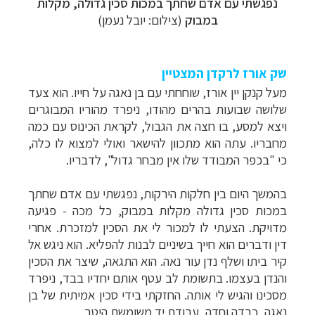
נפגשתי עם אדם שחתך במכות סכין גדולה, מקלות
במבוק
(צילום: יובל נעמן)
שק אורז לרקדן המצטיין
מעל קנקן יין אורז, שוחחתי עם בן נאגה על חייו. הוא צעד
שלושה שבועות בהרים מהודו, ניפרד מהוריו המבוגרים
ויצא למסע, בו חצה את הגבול, לקראת הכינוס עם כמה
מחבריו. עתה הוא מתכוון להישאר ואולי למצוא לו כלה,
כי "בכפר המבודד שלו אין מבחר גדול", לדבריו.
בהמשך היום בין חלקות הירקות, נפגשתי עם אדם שחתך
במכות סכין גדולה מקלות במבוק, כל מכה - פגיעה
מדויקת. הצעתי לו למכור לי את הסכין למזכרת. אחרי
דין ודברים הוא חייך בשיניים לבנות להפליא. הוא ניגש אל
קיר ביתו ושלף נדן עור נאה. הוא התגאה, שיצר את הסכין
והנדן בעצמו. בתשומת לב עטף אותם יחדיו בבד, ניפרד
מסכינו והגיש לי אותה. החזקתי בידי סכין אמיתית של בן
נאגה, כבדה וחדה, עבודת יד משומשת היטב
.