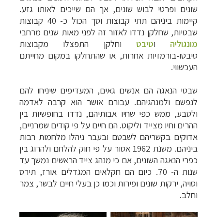
שונים ופרטי לבוש שונים, אך הם שייכים לאותו גזע.
קיימות ביניהם תתי קבוצות וסך הכול כ- 40 קבוצות
שבטיות, שחלקן נדדו לאזור זה לפני מאות שנים מרחבי
מונגוליה
ו
טיבט
וחלקן התפצלו מקבוצות
טיבטו-בורמזיות אחרות, או שהתחלקו במקום מחייתם
העכשווי
.
שבטי הנאגה הם אנשים גאים, המעדיפים שיניחו להם
לנפשם ולמנהגיהם. עבורם אושר הוא קרבה לאדמה
ולטבע, ממש כפי שחיו אבותיהם, נדדו בחופשיות בין
ההרים וחיו מצייד וליקוט. הם חיים על פי קודים שמרניים,
אדוקים בקשריהם לשבטם ובעבר ניהלו מלחמות רבות
ביניהם. משנת 1962 אסור על פי חוק להלחם ולהרוג בין
כפרי הנאגה השונים, אם כי מנהג צייד הראשים נמשך עד
שנות ה- 70. כיום הם חקלאים המגדלים אורז, תירס
וסויה, ירקות שונים ופירות וכמו כן בעלי חיים לבשר, צמר
וחלב
.