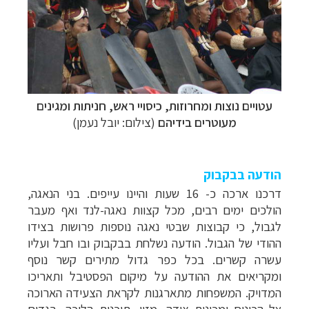
עטויים נוצות ומחרוזות, כיסויי ראש, חניתות ומגינים
מעוטרים בידיהם
(צילום: יובל נעמן)
הודעה בבקבוק
דרכנו ארכה כ- 16 שעות והיינו עייפים. בני הנאגה,
הולכים ימים רבים, מכל קצוות נאגה-לנד ואף מעבר
תכנון
טיולים למזרח הרחוק
לחצו לרשימת יעדים »
לגבול, כי קבוצות שבטי נאגה נוספות פרושות בצידו
תכנון
טיולים לפולינזיה הצרפתית
לחצו לפרטים »
ההודי של הגבול. הודעה נשלחת בבקבוק ובו חבל ועליו
תכנון
טיולים לאוסטרליה וניו זילנד
לחצו לרשימת
עשרה קשרים. בכל כפר גדול מתירים קשר נוסף
ההצעות »
ומקריאים את ההודעה על מיקום הפסטיבל ותאריכו
המדויק. המשפחות מתארגנות לקראת הצעידה הארוכה
אל הכינוס ומכינות צידה, מזון, תוכנית הליכה, בגדים