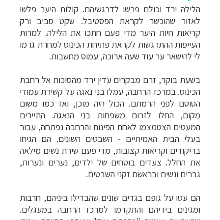
הלילה ירד וכולם פרשו לדרגשיהם. קולות היער פלשו
לאזור שהוכשר לקראת הפסטיבל. שקט סביב ורק
קריאות חיות היער מדי פעם חתכו את הלילה.
למרות
העייפות ההתרגשות לקראת פתיחת הכינוס למחרת גרמו
לי להישאר ער עוד שעה ארוכה, עמוס מחשבות
.
בשעת בוקר, זרם מבקרים עדין ירד מהסוכות אל רחבת
הכינוס. במרכז הרחבה, עמלו בני נאגה על קשירת עמודי
הטוטם לפני הרמתם. הכול היה מוכן, ואז כמו משום
מקום, החלו לזרום משפחות בני הנאגה. התיירים
המעטים הצטמצמו לאחת הפינות והרחבה נפתחה, עבור
בעלי הבית האמיתיים - השבטים השונים. הם הגיחו
בריקודים וקריאות קצובות, מדי פעם שירת נשים מילאה
את החלל. צעדים בוטחים של ילדים, נערים ונערות,
גברים ונשים ובראשם זקני השבטים
.
הם עטו על גופם בגדים שונים שהבדילו ביניהם, חרבות
ומגינים בידיהם והתקדמו למרכז הרחבה במעגלים.