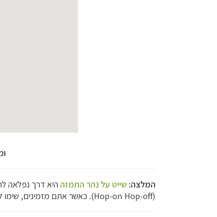
ומ
המלצה:
שייט על נהר התמזה
היא דרך נפלאה להג
(Hop-on Hop-off). כאשר אתם מזמינים, שימו לב לנקודת ההתחלה ולתנאי הביטול.
קרוזים והפלגות נ
תכנון טיולים למד