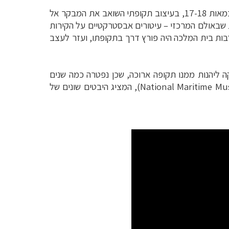
כשמביטים בו מבחוץ, קשה לנחש את שמתחולל בפנים – חגיגה אומנותית בה נפגשים על הקירות הציירים המובילים במאות 17-18, בעיצוב תקופתי השואב את המבקר אל
 שבאולם המרכזי – עיטורים אבסטרקטיים על הקירות
רבות בית המלכה היה פורץ דרך בתקופתו, ועזר לעצב
ה ליהנות ממנו תקופה ארוכה, שכן נפטרה כמה שנים
(National Maritime Museum), המציג היבטים שונים של