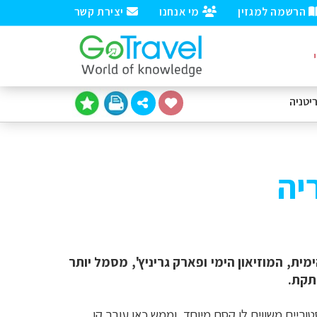
הרשמה למגזין
מי אנחנו
יצירת קשר
יטניה
יה
ת, המוזיאון הימי ופארק גריניץ', מסמל יותר
תקת.
וריים משווים לו קסם מיוחד, וממש כאן עובר קו