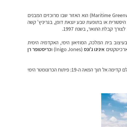
(Maritime Greenwich) הוא האזור שבו מרוכזים המבנים
יסטורית או בתופעת טבע יוצאת דופן, ב
גריניץ'
קשה
רך קבלת התואר, בשנת 1997.
יצוב בית המלכה, המוזיאון הימי, האקדמיה הימית
איניגו ג'ונס
(
Inigo Jones
) ו
כריסטופר רן
במצפה הכוכבים המלכותי בא לידי ביטוי תחום חשוב לא פחות, של מרוץ חסר פשרות לפיתוח המדעי שהצעיד את העולם קדימה אל תוך המאה ה-19: פיתוח הכרונומטר הימי