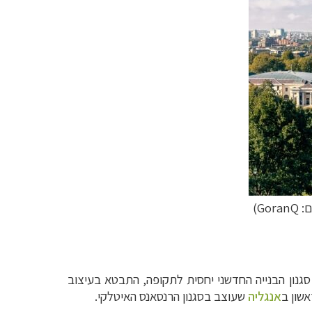
Gora)
The Queen's Hou) נבנה לכבוד אן מדנמרק – אשתו של המלך ג'יימס הראשון, בשנת 1616. סגנון הבנייה החדשני יחסית לתקופה, התבטא בעיצוב
שון ב
אנגליה
שעוצב בסגנון הרנסאנס האיטלקי.