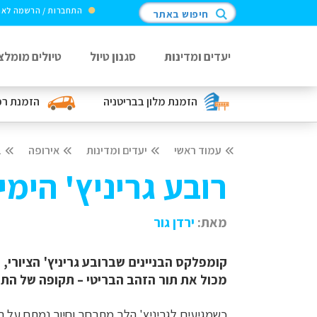
התחברות / הרשמה לא
חיפוש באתר
יעדים ומדינות
סגנון טיול
טיולים מומלצ
הזמנת מלון
בבריטניה
הזמנת ר
עמוד ראשי
יעדים ומדינות
אירופה
ב
רובע גריניץ' הימי
מאת:
ירדן גור
קומפלקס הבניינים שברובע גריניץ' הציורי,
מכול את תור הזהב הבריטי – תקופה של הת
כשמגיעים לגריניץ' הלב מתרחב וחיוך נמתח על הפנ