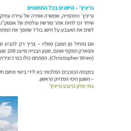
גריניץ' – הישגים בכל התחומים
גריניץ' היפהפייה, שמשרה אווירה של עיירה עתי
שיחד זכו להיות אתר מורשת עולמית של אונסק"ו.
לשים את האצבע על הישג בודד שהופך את המתחם לב
אם נתחיל מן המובן מאליו – צריך רק להביט ס
והפארק המקיף אותם. סגנון הבנייה מייצג 200 שנה של פטרונות בריטית, והמבנים מהווים את נקודת שיא הקריירה של הארכיטקטים
(
Christopher Wren
). המתחם כולו בנוי כיצירת
– השעון הימי המדויק הראשון.
בתי מלון ברובע גריניץ'