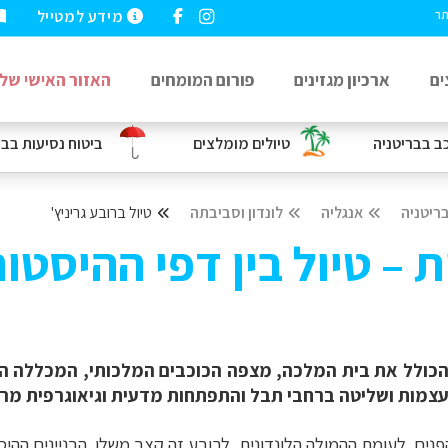
מידע למטייל
תר
ים
ארכיון מגזינים
פורום המומחים
האזור האישי שלי
כב
בבריטניה
טיולים מומלצים
ביטוח נסיעות
בבר
ריטניה
אנגליה
לונדון וסביבתה
טיול ברובע גריניץ'
ת – טיול בין דפי ההיסטור
 הכולל את בית המלכה, מצפה הכוכבים המלכותי, המכללה הימי
עצמות ושליטה ברחבי תבל והתפתחות מדעית וגיאוגרפית מר
ים. לעומת ההמולה הלונדונית, לרובע זה קצב משלו. הבניינים ההיסט