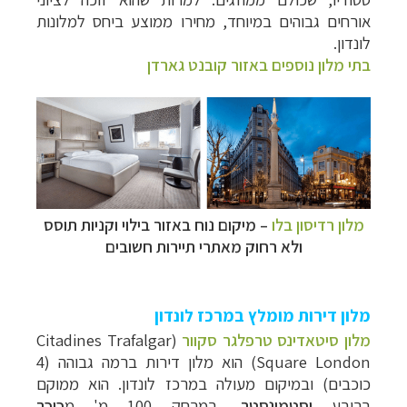
אורחים גבוהים במיוחד, מחירו ממוצע ביחס למלונות
לונדון.
בתי מלון נוספים באזור קובנט גארדן
מלון רדיסון בלו
–
מיקום נוח ב
אזור בילוי וקניות תוסס
ולא רחוק מאתרי תיירות חשובים
מלון דירות מומלץ במרכז לונדון
מלון סיטאדינס טרפלגר סקוור
(Citadines Trafalgar
Square London) הוא מלון דירות ברמה גבוהה (4
כוכבים) ובמיקום מעולה במרכז לונדון. הוא ממוקם
ברובע
וסטמינסטר
, במרחק 100 מ' מ
כיכר