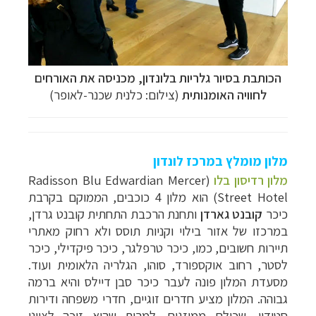
הכותבת בסיור גלריות בלונדון, מכניסה את האורחים
לחוויה האומנותית
(צילום: כלנית שכנר-לאופר)
מלון מומלץ במרכז לונדון
מלון רדיסון בלו
(Radisson Blu Edwardian Mercer
Street Hotel) הוא מלון 4 כוכבים, הממוקם בקרבת
כיכר
קובנט גארדן
ותחנת הרכבת התחתית קובנט גרדן,
במרכזו של אזור בילוי וקניות תוסס ולא רחוק מאתרי
תיירות חשובים, כמו, כיכר טרפלגר, כיכר פיקדילי, כיכר
לסטר, רחוב אוקספורד, סוהו, הגלריה הלאומית ועוד.
מסעדת המלון פונה לעבר כיכר סבן דיילס והיא ברמה
גבוהה. המלון מציע חדרים זוגיים, חדרי משפחה ודירות
סטודיו, שכולם ממוזגים. למרות שהוא זוכה לציוני