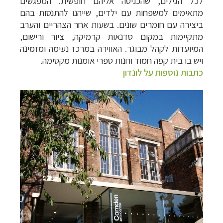
לכל הגילים, שהכניסה אליהם חופשית. המפגשים
מתאימים למשפחות עם ילדים, שייהנו להתנסות בהם
ביצירה עם חומרים שונים. בשעות אחר הצהריים והערב
מתקיימות במקום סדנאות קרמיקה, ציור ורישום,
המיועדות לקהל מבוגר. האווירה במרכז נעימה ומזמינה
ויש בו בית קפה חמוד וחנות ספרי אומנות מקסימה.
כתבות נוספות על לונדון
קרוזים והפלגות נופש
לחצו לרשימת היעדים »
תכנון טיולים למדינות אירופה
לחצו לרשימת היעדים
»
תכנון
טיולים לאמריקה הצפונית
לחצו לרשימת
היעדים »