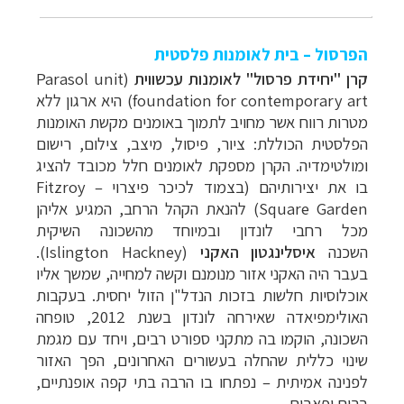
הפרסול – בית לאומנות פלסטית
קרן "יחידת פרסול" לאומנות עכשווי
ת
(Parasol unit
foundation for contemporary art)
היא ארגון ללא
מטרות רווח אשר מחויב לתמוך באומנים מקשת האומנות
הפלסטית הכוללת: ציור, פיסול, מיצב, צילום, רישום
ומולטימדיה. הקרן מספקת לאומנים חלל מכובד להציג
בו את יצירותיהם (בצמוד לכיכר פיצרוי
–
Fitzroy
Square Garden
) להנאת הקהל הרחב, המגיע אליהן
מכל רחבי לונדון ובמיוחד מהשכונה השיקית
השכנה
איסלינגטון האקני
(
Islington Hackney
).
בעבר היה האקני אזור מנומנם וקשה למחייה, שמשך אליו
אוכלוסיות חלשות בזכות הנדל"ן הזול יחסית. בעקבות
האולימפיאדה שאירחה לונדון בשנת 2012, טופחה
השכונה, הוקמו בה מתקני ספורט רבים, ויחד עם מגמת
שינוי כללית שהחלה בעשורים האחרונים, הפך האזור
לפנינה אמיתית
–
נפתחו בו הרבה בתי קפה אופנתיים,
ברים ופאבים.