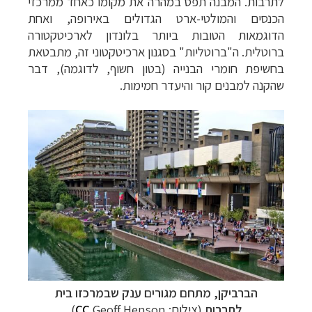
לתרבות. המבנה תפס במהרה את מקומו כאחד ממרכזי
הכנסים והמולטי-ארט הגדולים באירופה, ואחת
הדוגמאות הטובות ביותר בלונדון לארכיטקטורה
ברוטלית. ה"ברוטליות" בסגנון ארכיטקטוני זה, מתבטאת
בחשיפת חומרי הבנייה (בטון חשוף, לדוגמה), דבר
שהקנה למבנים קור והיעדר חמימות.
הברביקן, מתחם מגורים ענק שבמרכזו בית
לתרבות
(צילום:
Geoff Henson)
CC