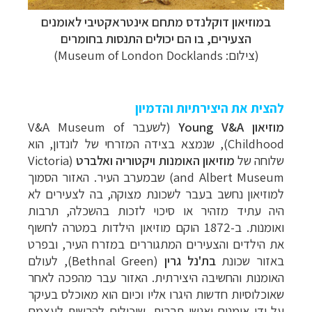
במוזיאון דוקלנדס מתחם אינטראקטיבי לאומנים
הצעירים, בו הם יכולים התנסות בחומרים
(צילום:
Museum of London Docklands
)
להצית את היצירתיות והדמיון
מוזיאון
Young V&A
(לשעבר V&A Museum of
Childhood),
שנמצא בצידה המזרחי של לונדון, הוא
שלוחה של
מוזיאון האומנות
ויקטוריה ואלברט
(Victoria
and Albert Museum)
שבמערב העיר. האזור הסמוך
למוזיאון נחשב בעבר לשכונת מצוקה,
בה לצעירים לא
היה עתיד מזהיר או סיכוי לזכות בהשכלה, תרבות
ואומנות. ב-1872 הוקם מוזיאון הילדות ב
מטרה לחשוף
את הילדים והצעירים המתגוררים במזרח העיר, ובפרט
באזור שכונת
בת'נל גרין
(Bethnal Green)
,
לעולם
האומנות והחשיבה היצירתית. האזור עבר מהפכה
לאחר
ש
אוכלוסיות חדשות היגרו אליו וכיום הוא
מאוכלס בעיקר
על ידי אומנים ואנשי תרבות, שיכולים להרשות לעצמם