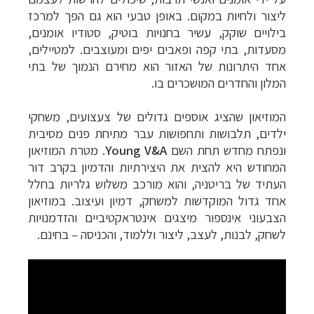
ליצור ולחיות במקום. באופן טבעי הוא גם הפך
למרכז
בילויים שוקק, עשיר בחנויות בוטיק, סטודיו אומנים,
מסעדות, בתי קפה ופאבים יפים ומעוצבים.
למטיילים,
אחד
היתרונות של האזור הוא מחירם הנמוך של בתי
המלון והחדרים המושכרים בו.
המוזיאון שהציג אוספים גדולים של
צעצועים, משחקי
ילדים, תלבושות ותחפושות עבר מתיחת פנים מסיבית
ונפתח מחדש תחת השם
Young V&A
. מטרת המוזיאון
המחודש היא להצית את היצירתיות והדמיון בקרב דור
העתיד של בריטניה, והוא מורכב משלוש גלריות בחלל
אחד גדול
המוקדשות ל
משחק, דמיון ועיצוב. במוזיאון
הצבעוני אינספור מיצגים אינטראקטיביים והזדמנויות
לשחק, לבנות, לעצב, ליצור וללמוד, והכניסה
–
בחינם.