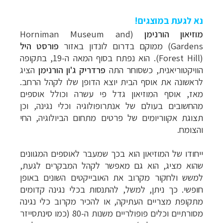
נא לגעת במוצגים!
מוזיאון הורנימן
(
Horniman Museum and
Gardens
) ממוקם בדרום לונדון באזור
פורסט היל
(
Forest Hill
). הוא נפתח בסוף המאה ה-19, בתקופה
הוויקטוריאנית, כשסוחר התה
פרדריק ג'ון הורנימן
הציג
לראשונה את אוסף הבית יוצא הדופן שלו לקהל הרחב.
מאז, אוסף המוזיאון גדל פי עשרה וכולל אוספים
מהחשובים בעולם של אנתרופולוגיה וכלי נגינה, וכן
תצוגת אקווריומים של פרטים מתחום הביולוגיה, החי
והצומח.
ייחודו של המוזיאון הוא בכך שמעבר לאוספים המגוונים
שהוא מציג, הוא גם מאפשר לקהל המבקרים לגעת,
למשש ולחקור מקרוב את האובייקטים השונים באופן
חופשי. כך ניתן, למשל, להתנסות בכלי נגינה קדומים
מתקופת מצריים העתיקה, או להכיר מקרוב כלי נגינה
מסורתיים וכלים פופולריים משנות ה-80 (כמו סינתסייזר