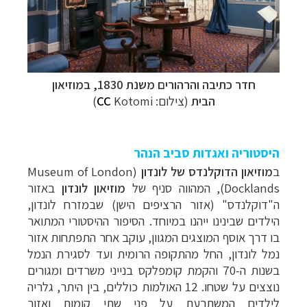
חדר כתיבה והרהורים משנת 1830, במוזיאון
הבית
(צילום:
Kotomi)
CC
היסטוריה ואגדות סביב הנהר
ב
מוזיאון הדוקלנדס של לונדון
(Museum of London
Docklands),
המהווה סניף של
מוזיאון לונדון
באזור
ה"דוקלנדס" (אזור הרציפים הישן)
שבמזרח לונדון,
הילדים שבינינו ייהנו במיוחד. הסיפור ההיסטורי המתואר
בו דרך אוסף המוצגים המגוון, עוקב אחר התפתחות אזור
נמל לונדון, החל מהתקופה הרומית ועד לסגירת הנמל
בשנות ה-70 והקמת קומפלקס בנייני משרדים ומגורים
נוצצים על שטחו. 12 האולמות כוללים, בין היתר, גלריה
לילדים המשתרעת על פני שתי קומות ואזור