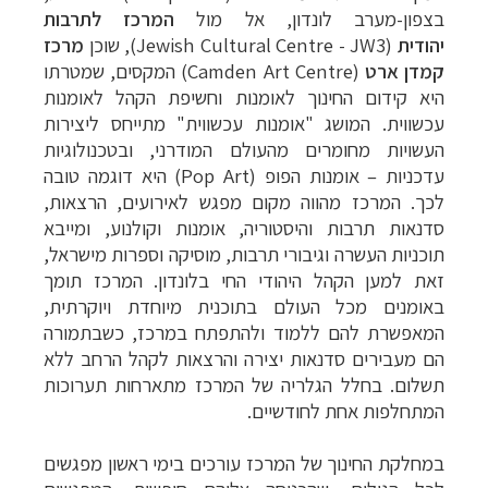
בצפון-מערב לונדון, אל מול
המרכז לתרבות
יהודית
(
Jewish Cultural Centre - JW3
), שוכן
מרכז
קמדן ארט
(
Camden Art Centre
) המקסים, שמטרתו
היא קידום החינוך לאומנות וחשיפת הקהל לאומנות
עכשווית. המושג "אומנות עכשווית" מתייחס ליצירות
העשויות מחומרים מהעולם המודרני, ובטכנולוגיות
עדכניות
–
אומנות הפופ (
Pop Art
) היא דוגמה טובה
לכך. המרכז מהווה מקום מפגש לאירועים, הרצאות,
סדנאות תרבות והיסטוריה, אומנות וקולנוע, ומייבא
תוכניות העשרה וגיבורי תרבות, מוסיקה וספרות מישראל,
זאת למען הקהל היהודי החי בלונדון. המרכז תומך
באומנים מכל העולם בתוכנית מיוחדת ויוקרתית,
המאפשרת להם ללמוד ולהתפתח במרכז, כשבתמורה
הם מעבירים סדנאות יצירה והרצאות לקהל הרחב ללא
תשלום. בחלל הגלריה של המרכז מתארחות תערוכות
המתחלפות אחת לחודשיים.
ב
מחלקת החינוך של המרכז עורכים בימי ראשון מפגשים