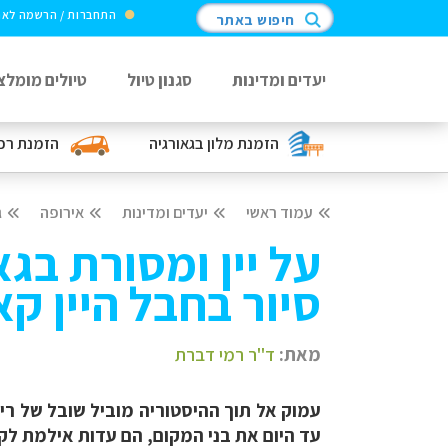
התחברות / הרשמה לא
חיפוש באתר
יעדים ומדינות
סגנון טיול
טיולים מומלצ
הזמנת מלון
בגאורגיה
הזמנת רכ
עמוד ראשי
יעדים ומדינות
אירופה
ג
על יין ומסורת בגא
סיור בחבל היין ק
מאת:
ד"ר רמי דברת
עמוק אל תוך ההיסטוריה מוביל שובל של רי
עד היום את בני המקום, הם עדות אילמת לקו