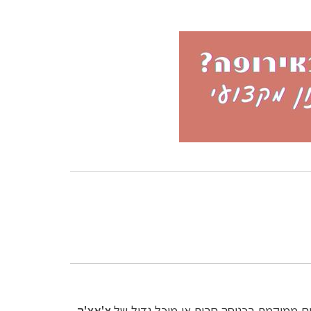
ים ממוקמת בכניסה חבית או מיכל גדול של
צ'אצ'ה
–