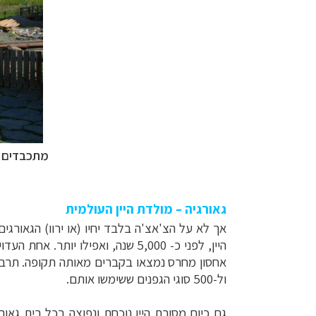
מתכבדים 
גאורגיה – מולדת היין העולמית
אך לא על הצ'אצ'ה בלבד יחיו (או ירוו) הגאורגי
היין, לפני כ- 5,000 שנה, ואפילו יותר.
אחת העדויו
אחסון מחרס נמצאו בקברים מאותה תקופה. תרבות 
ול-500 סוגי הגפנים ששימשו אותם.
גם כיום מסורת היין נוכחת ונפוצה בכל בית גא