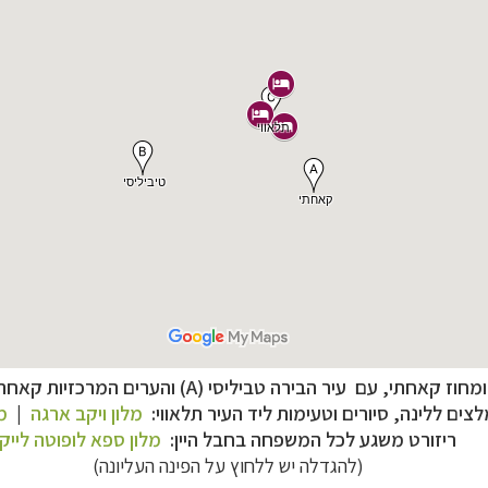
, עם עיר הבירה טביליסי (A) והערים המרכזיות קאחתי (B) ותלאווי (C),
לצים ללינה, סיורים וטעימות
ליד העיר תלאווי
:
מלון ויקב ארגה
|
מ
נות אירופה
לחצו לרשימת היעדים »
ריזורט משגע לכל המשפחה בחבל היין:
מלון ספא לופוטה לייק
ון אמריקה
לחצו לרשימת היעדים »
(להגדלה יש ללחוץ על הפינה העליונה)
ופש
לחצו לרשימת היעדים »