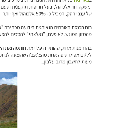
משקה רווי אלכוהול, בעל חריפות תוקפנית וטעם
של ענבי רסק, המכיל כ- 50% אלכוהול ואף יותר, ומיוצר בדרך כלל בייצור ביתי.
רוח הכנסת האורחים הגאורגית הידועה מכתיבה "כ
מהמזון המוגש. לא פעם, "נאלצתי" להסכים להצע
בהזדמנות אחת, שהותירה עליי את חותמה ואת הל
ללגום אפילו טיפה אחת מהצ'אצ'ה שהוצעה לנו ופנ
מעות לחשבון מרוב עלבון...