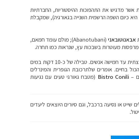
גנונות אשר מדגיש את התהפוכות ההיסטוריות, החברתיות
 היא כיום השפה הרשמית השנייה בגאורגיה), שמקבלת
אבאנוטובאני
(Abanotubani); מולם עומד חמאם,
), שם מותרת טבילה קבוצתית עד חמישה אנשים. טבילה של כ-10 דקות במים
כול בחיים. אומרים שלתרכובת הגופרית והמינרלים
ים –
Bistro Conili
(מטבח גאורגי טעים עם נגיעות
לים שייט או נסיעה ברכבל, וגם סיורים היוצאים ליעדים
טול.