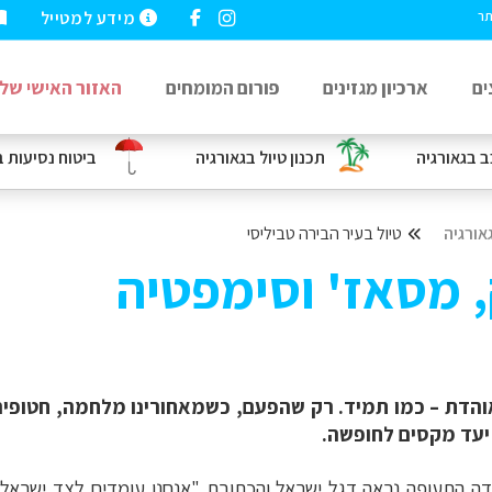
מידע למטייל
תר
ים
ארכיון מגזינים
פורום המומחים
האזור האישי שלי
ב
בגאורגיה
תכנון טיול בגאורגיה
ביטוח נסיעות
ב
אורגיה
טיול בעיר הבירה טביליסי
ק, מסאז' וסימפטיה
והדת – כמו תמיד. רק שהפעם, כשמאחורינו מלחמה, חטופים,
 יעד מקסים לחופשה.
דה התעופה נראה דגל ישראל והכתובת "אנחנו עומדים לצד ישראל