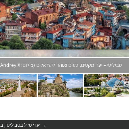
טביליסי – יעד מקסים, טעים ואוהד לישראלים (צילום: Andrey X)