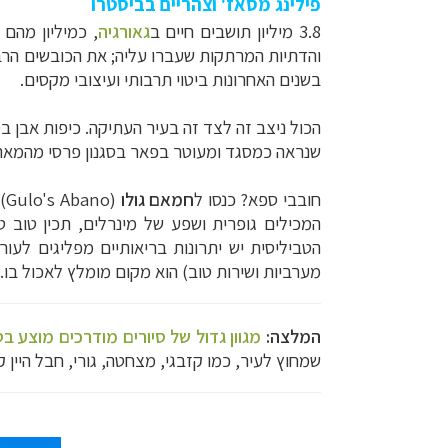
פילינג מסאז' וצהריים בביסטרו
3.8 מיליון תושבים חיים ב
גאורגיה
, כמיליון מהם
והדתיות המרתקות שעברו עליה; את הכובשים הרבי
בשנים האחרונות ביטוי תרבותי ועיצובי מקסים.
הכול ניצב זה לצד זה בעיר העתיקה. כיפות אבן בסגנון טורקי מהמאות 16-17 של 
שנראה כמסגד ומעוטר בפאר בסגנון פרסי מהמאה ה-19; לאורך הרחוב הראשי אפשר לראות בתים בסגנון אירופאי, עם מרפסות מעוטרות בשבכות עץ, שנראות
חובבי ספא? כנסו ל
חמאם גולו
(
Gulo's Abano
)
המכילים גופרית ושפע של מינרלים, תכין טוב 
הטביליסית יש יתרונות בריאותיים מפליגים לע
מערביות ושירות טוב) הוא מקום מומלץ לאכול בו.
המלצה:
מגוון גדול של סיורים מודרכים מוצע בט
שמחוץ לעיר, כמו קזבגי, מצחטה, גורי, חבל היין ק