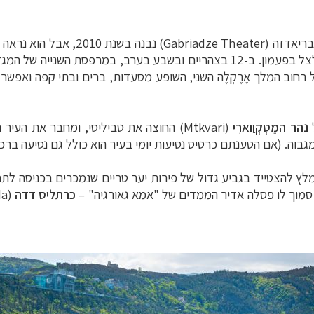
בריאדזה (
Gabriadze Theater
) נבנה בשנת 2010, 
מלאך אל המרפסת הקטנה במרומי המגדל שמצלצל בפעמון. ב-12 בצהריים ובשבע ב
 רחוב המלך אֶרֶקְלֶה השני, השופע מסעדות, ברים ובתי קפה ואפשר
נהר המֵטְקְוָוארִי
(
Mtkvari
) החוצה את טביליסי, ומחבר את העיר
וה. (אם הטענתם כרטיס נסיעות יומי בעיר הוא כולל גם נסיעה ברכ
ומלץ להצטייד בגביע גדול של פירות יער טריים שנמכרים בכניסה 
סמוך לו פסלה אדיר הממדים של "אמא גאורגיה" –
כרתליס דדה
(
da