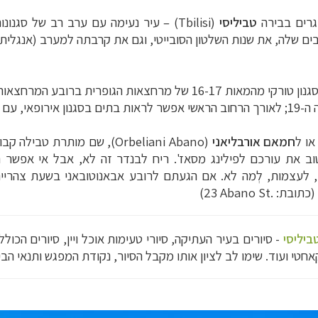
 גרים בבירה
טביליסי
(Tbilisi) – עיר נעימה עם ערב רב של ס
ם שלה, את שנות השלטון הסובייטי, וגם את קרבתה למערב (אנגלית
מרחצאות הגופרית ברובע המרחצאות
 כמו תחרה.
 או ל
חמאם
אורבליאני
(
Orbeliani Abano
טוב את עורכם לפילינג מסאז'. ריח לבנדר זה לא, אבל אי אפשר ה
ור, לעצמות, לְמה לא. אם הגעתם לרובע אבאנוטובאני בשעת צהרי
 (כתובת:
Abano St.
23)
ביליסי
- סיורים בעיר העתיקה, סיורי טעימות אוכל ויין, סיורים הכול
אחטי ועוד. שימו לב לציון אותו מקבל הסיור, נקודת המפגש ותנאי הבי