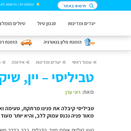
התחברות / הרשמה לא
חיפוש באתר
יעדים ומדינות
סגנון טיול
טיולים מומלצ
הזמנת מלון
בגאורגיה
הזמנת רכ
עמוד ראשי
יעדים ומדינות
אירופה
ג
טביליסי – יין, שי
מאת:
רוני ערן
טביליסי קיבלה את פנינו מרתקת, טעימה וא
מאור פניה נכנס עמוק ללב, והיא יותר מעוד
העין קולטת אותם מייד. הדגלים. כבר בדרך מש