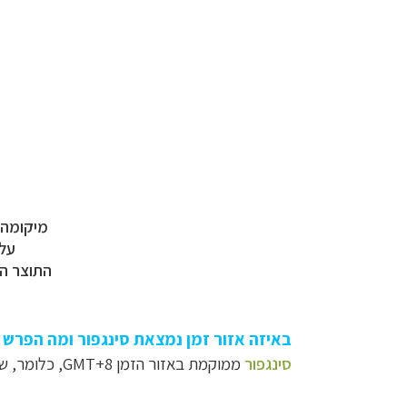
מיקומה ש
על אף גו
התוצר הל
באיזה אזור זמן נמצאת סינגפור ומה הפרש
סינגפור
ממוקמת באזור הזמן GMT+8, כלומר, שעון סינגפור מקדים את שעון ישראל ב- 6 שעות (כשבישראל מונהג שעון קיץ, הפער הוא 5 שעות בלבד).