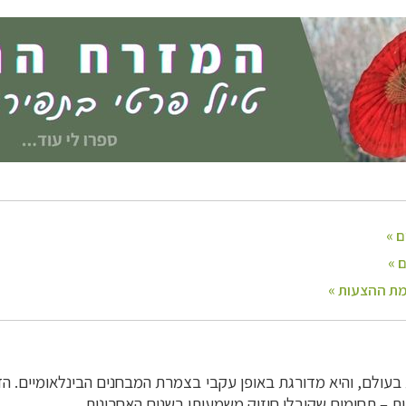
עולם, והיא מדורגת באופן עקבי בצמרת המבחנים הבינלאומיים. הד
יות – תחומים שקיבלו חיזוק משמעותי בשנים האחרונות.