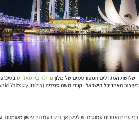
שלושת המגדלים המפורסמים של מלון
מרינה ביי סאנדס
בסינגפו
בעיצוב האדריכל הישראלי-קנדי משה ספדיה
(צילום: Leonid Yaitskiy)
ח הרחוק
לחצו לרשימת יעדים »
לינזיה הצרפתית
לחצו לפרטים »
טרליה וניו זילנד
לחצו לרשימת ההצעות »
זי ערים ואזורים עמוסים יש לעשן אך ורק בעמדות עישון מסומנות. עי