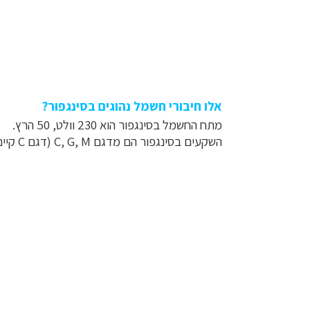
אלו חיבורי חשמל נהוגים בסינגפור?
מתח החשמל בסינגפור הוא 230 וולט, 50 הרץ.
השקעים בסינגפור הם מדגם C, G, M (דגם C קיים במרבית מכשירי החשמל המודרניים בישראל).