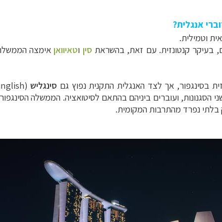
ברי אנגלית?
אית וטמילית
.
ים, בעיקר קנטונזית. עם זאת, בהשראת
סין
ו
טאיוואן
אימצה הממשלה
ת בסינגפור, אך לצד האנגלית התקנית נפוץ גם
סינגליש
י הסגנונות, ועוברים ביניהם בהתאם לסיטואציה. הממשלה הסינגפו
ק בלתי נפרד מהתרבות המקומית.