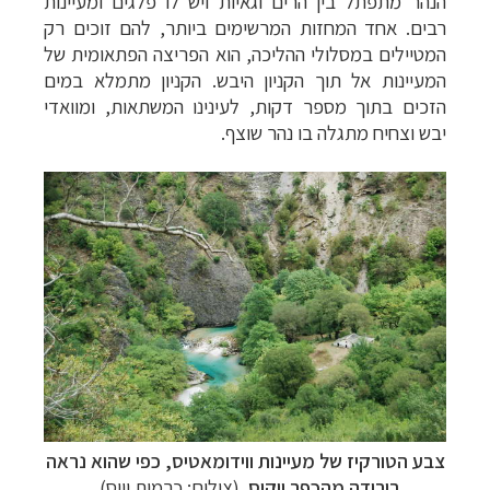
הנהר מתפתל בין הרים וגאיות ויש לו פלגים ומעיינות
רבים. אחד המחזות המרשימים ביותר, להם זוכים רק
המטיילים במסלולי ההליכה, הוא הפריצה הפתאומית של
המעיינות אל תוך הקניון היבש. הקניון מתמלא במים
הזכים בתוך מספר דקות, לעינינו המשתאות, ומוואדי
יבש וצחיח מתגלה בו נהר שוצף.
צבע הטורקיז של מעיינות
ווידומאטיס, כפי שהוא נראה
בירידה
מהכפר ויקוס
(צילום: כרמית וייס)