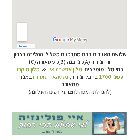
שלושת האזורים בהם מתרכזים מסלולי ההליכה בצפון
יוון: זגוריה (A), גרבנה (B), מטאורה (C)
תכנון
טיולים למדינות אירופה
לחצו לרשימת היעדים »
בתי מלון מומלצים:
מלון אסטרה אין
&
מלון מיקרו
תכנון
טיולים לצפון אמריקה
לחצו לרשימת היעדים »
פפיגו 1700
בחבל זגוריה,
גסטהאוז סוטיריו
במנזרי
קרוזים והפלגות נופש
לחצו לרשימת היעדים »
מטאורה
(להגדלת המפה לחצו על הפינה העליונה)