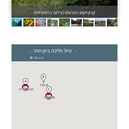
קניון ויקוס המרשים (צילום: כרמית וייס)