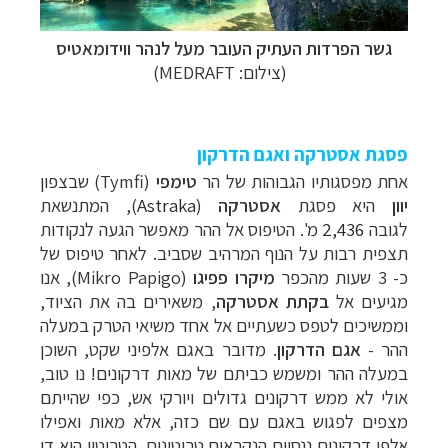
תכנון
טיולים למדינות אירופה
לחצו לרשימת היעדים »
גשר הפרדות העתיק העובר מעל לנהר ווידומאטיס
תכנון
טיולים לצפון אמריקה
לחצו לרשימת היעדים »
(צילום: MEDRAFT)
קרוזים והפלגות נופש
לחצו לרשימת היעדים »
פסגת אסטרקה ואגם הדרקון
אחת מפסגותיו הגבוהות של הר
טימפי
(
Tymfi
) שבצפון
יוון
היא פסגת
אסטרקה
(
Astraka
), המתנשאת
לגובה
2,436
מ'. הטיפוס אל ההר מאפשר הגעה לנקודות
תצפית רבות על הנוף המרהיב שסביב. לאחר טיפוס של
כ- 3 שעות מהכפר
מיקרו פפיגו
(M
ikro Papigo
), אנו
מגיעים אל
בקתת אסטרקה
, משאירים בה את הציוד,
וממשיכים לטפס כשעתיים אל אחד משיאי הטרק במעלה
ההר -
אגם הדרקון
. מדובר באגם אלפיני שקט, השוכן
במעלה ההר ומשמש כביתם של מאות דרקונים! נו טוב,
אולי לא ממש דרקונים גדולים ויורקי אש, כפי שהייתם
מצפים לפגוש באגם עם שם כזה, אלא מאות ואפילו
אלפי דרקונים ננסיים הנקראים טריטונים. הטריטון הוא דו