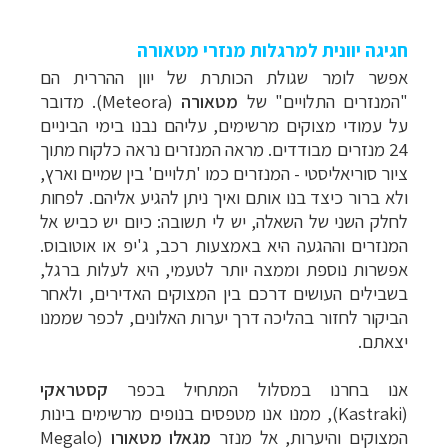
חגיגה יוונית למרגלות מנזרי מטאורה
אפשר לומר שגולת הכותרת של יוון ההררית הם
"המנזרים התלויים" של
מטאורה
(
Meteora
). מדובר
על
עמודי מצוקים מרשימים, עליהם נבנו בימי הביניים
24 מנזרים מבודדים. מראה המנזרים נראה כלקוח מתוך
ציור סוריאליסטי - המנזרים כמו 'תלויים' בין שמיים וארץ,
ולא ברור כיצד בנו אותם ואיך ניתן להגיע אליהם. לפחות
לחלק השני של השאלה, יש לי תשובה: כיום יש כביש אל
המנזרים וההגעה היא באמצעות רכב, ג'יפ או אוטובוס.
אפשרות נוספת וממצה יותר לטעמי, היא לעלות ברגל,
בשבילים העושים דרכם בין המצוקים האדירים, ולאחר
הביקור לחזור בהליכה דרך יערות האלונים, לכפר שממנו
יצאתם.
אנו בחרנו במסלול המתחיל בכפר
קסטראקי
(
Kastraki
), ממנו אנו מטפסים בנופים מרשימים בינות
המצוקים והיערות, אל מנזר
מגאלו מטאורו
(
Megalo