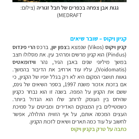
גגות אבן צפחה בכפרים של חבל זגוריה
(צילום:
MEDRAFT)
קניון ויקוס – שובר שיאים
קניון ויקוס
(
Vikos
) שנמצא ב
צפון יוון
, ברכס
הרי פינדוס
(
Pindus
) הוא קניון מרשים ומרהיב עין. את מסלולו חצב
במשך מיליוני שנים באבן הגיר, נהר
ווידומאטיס
(
Voidomatis
), עליו עוד ארחיב את הדיבור בהמשך.
גאוות תושבי המקום היא לא רק בגלל יופיו של הקניון, כי
אם בזכות אזכור משנת 1997, בספר השיאים של גינס,
ששם את הקניון על המפה. בשנה זו הוא נבחר כקניון
שהיחס בין העומק לרוחב שלו הוא הגדול ביותר.
כשמטיילים בין המצוקים האדירים ומביטים על סמיכת
העצים המכסה אותם, על אף הזווית התלולה, אפשר
לחשוב על עוד כמה תארים ושיאים לזכות הקניון.
כתבה על טרק בקניון ויקוס