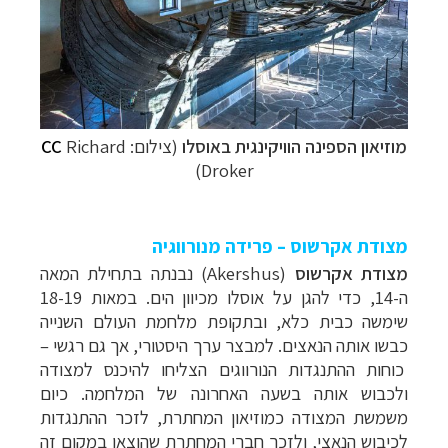
מוזיאון הספינה הוויקינגית ב
אוסלו
(צילום:
Richard
CC
Droker)
מצודת אקרשוס – פרידה מנורווגיה
מצודת אקרשוס
(
Akershus
) נבנתה בתחילת המאה
ה-14, כדי להגן על אוסלו מכיוון הים. במאות 18-19
שימשה כבית כלא, ובתקופת מלחמת העולם השנייה
כבשו אותה הנאצים. למבצר ערך היסטורי, אך גם רגשי
–
כוחות ההתנגדות הנורווגים הצליחו להיכנס למצודה
ולכבוש אותה בשעה האחרונה של המלחמה. כיום
משמשת המצודה כמוזיאון המחתרת, לזכר ההתנגדות
לכיבוש הנאצי, ולזכר חברי המחתרת שהוצאו במקום זה