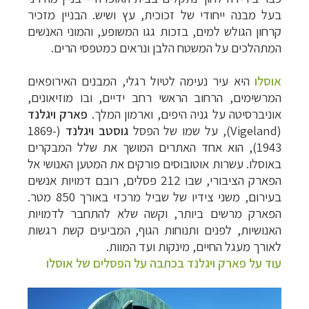
בעל מבנה ייחודי של זכוכית, עץ ושיש. הבניין מזכיר
קרחון הגולש למים, בזכות גגו המשופע, והמוני האנשים
המתהלכים על המשטח הלבן ונראים כמטפסי הרים.
אוסלו
היא עיר נעימה לטיול רגלי, המבנים האירופאים
המרשימים, הרחוב הראשי רחב ידיים, ובו מוזיאונים,
אוניברסיטה על גניה היפים, וארמון המלך.
פארק ויגלנד
(
Vigeland
), על שמו של הפסל
גוסטב ויגלנד
(‏1869-
1943), הוא אחד האתרים המושך את שלל המבקרים
באוסלו. עשרות אוטובוסים פורקים את המטען האנושי אל
הפארק הציבורי, שבו 212 פסלים, רובם דמויות אנשים
בעירום, משני צידיו של שביל מרכזי באורך 850 מטר.
הפארק מרשים ביותר, וקשה שלא להתחבר לדמויות
האנושיות, לפנים ותנוחות הגוף, המביעים קשת רגשות
לאורך מעגל החיים, מינקות ועד המוות.
עוד על פארק ויגלנד בכתבה על הפסלים של אוסלו