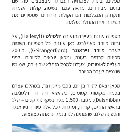
מפלים, בינות לצמחייה העבותה מבצבצים פה ושם
בתים מבודדים. מראה עוצר נשימה. קולות השמחה
ותקתוק המצלמות הם הקולות היחידים שמפירים את
השלווה. איזו התחלה נפלאה.
הספינה עוגנת בעיירה הזעירה
הלסילט
(
Hellesylt
), על
גדות פיורד סאנילבס. כאן עוגנות כל הספינות השטות
לעבר
פיורד
גייראנגר
(
Geirangerfjord
), כ-200
ספינות קרוזים בעונה, ומכאן יוצאים לסיורים. לפני
קרוזים והפלגות נופש
לחצו לרשימת היעדים »
העלייה לאוטובוס, צעדנו למפל הנפלא שבעיירה, שמימיו
הפלגות לאנטארקטיקה
לחצו לכל מסלולי ההפלגות »
שוצפים לעבר הפיורד.
הפלגות לארצות הקוטב הצפוני
לחצו לקבלת כל
האפשרויות »
מכאן יצאנו לסיור בן יום, בכביש ישן וצר, במהלכו עצרנו
בכמה מקומות קסומים, כשהשיא היה הר
דלסניבה
(
Dalsnibba
). מגובה 1,500 מטר נשקף נוף קסום
–
שלג
בראשי ההרים, קרחון, ומתחת לכל אלה פיורד
גייראנגר
והספינה שלנו, שהמתינה לנו בנמל ונראתה כצעצוע.