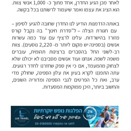
לאחר מכן הגיע החדרן, אחד מתוך כ- 1,000 אנשי צוות.
הוא הציג את עצמו ואמר שיעמוד לרשותנו בכל בקשה.
באותה הזדמנות הודיע לנו החדרן שחובה להגיע לסיפון
–
עם חגורת הצלה
–
ל"סדרת חינוך" בה נקבל קורס
מזורז בהישרדות. עלינו לרציף עם עוד כמה עשרות
קרוזים והפלגות נופש
לחצו לרשימת היעדים »
אנשים (בספינה יש מקום ליותר מ- 2,220 נוסעים). צוות
הפלגות לאנטארקטיקה
לחצו לכל מסלולי ההפלגות »
רב-לשוני החל בהסברים ברצינות תהומית, עוברים
הפלגות לארצות הקוטב הצפוני
לחצו לקבלת כל
משפה לשפה. אנחנו ועוד אנשים מסביבנו לא יכולנו שלא
האפשרויות »
לצחוק מהמעמד, אם כי אין ספק שחזרנו לחדר רגועים.
עתה התפננו לקרא בעיון את עלון הספינה, שחולק מדי
ערב, ואת כל הפרטים לגבי הספינה ומדוריה השונים,
והחשוב ביותר, היכן ממוקמות המסעדות.