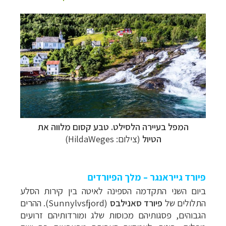
המפל בעיירה הלסילט. טבע קסום מלווה את
הטיול
(צילום: HildaWeges)
פיורד גייראנגר – מלך הפיורדים
ביום השני התקדמה הספינה לאיטה בין קירות הסלע
התלולים של
פיורד סאנילבס
(
Sunnylvsfjord
). ההרים
הגבוהים, פסגותיהם מכוסות שלג ומורדותיהם זרועים