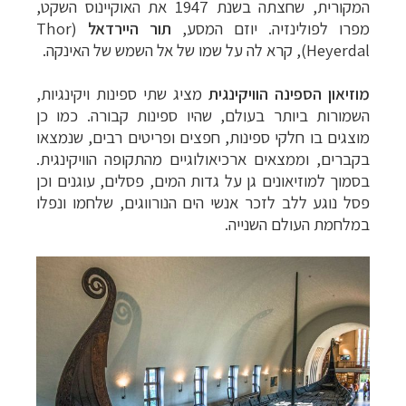
המקורית, שחצתה בשנת 1947 את האוקיינוס השקט,
מפרו לפולינזיה. יוזם המסע,
תור היירדאל
(
Thor
Heyerdal
), קרא לה על שמו של אל השמש של האינקה.
מוזיאון הספינה הוויקינגית
מציג שתי ספינות ויקינגיות,
השמורות ביותר בעולם, שהיו ספינות קבורה. כמו כן
מוצגים בו חלקי ספינות, חפצים ופריטים רבים, שנמצאו
בקברים, וממצאים ארכיאולוגיים מהתקופה הוויקינגית.
בסמוך למוזיאונים גן על גדות המים, פסלים, עוגנים וכן
פסל נוגע ללב לזכר אנשי הים הנורווגים, שלחמו ונפלו
במלחמת העולם השנייה.