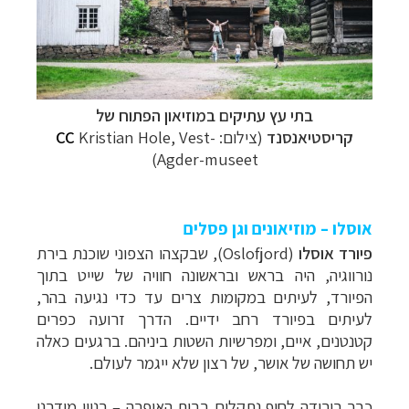
בתי עץ עתיקים במוזיאון הפתוח של
קריסטיאנסנד
(צילום:
Kristian Hole, Vest-
CC
Agder-museet)
אוסלו – מוזיאונים וגן פסלים
פיורד אוסלו
(
Oslofjord
), שבקצהו הצפוני שוכנת בירת
נורווגיה, היה בראש ובראשונה חוויה של שייט בתוך
הפיורד, לעיתים במקומות צרים עד כדי נגיעה בהר,
לעיתים בפיורד רחב ידיים. הדרך זרועה כפרים
קטנטנים, איים, ומפרשיות השטות ביניהם. ברגעים כאלה
יש תחושה של אושר, של רצון שלא ייגמר לעולם.
כבר בירידה לחוף נתקלים בבית האופרה
–
בניין מודרני