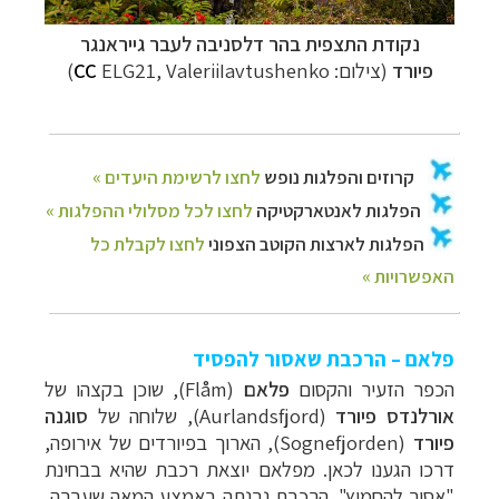
נקודת ה
תצפית בהר דלסניבה לעבר
גייראנגר
פיורד
(צילום:
ELG21, ValeriiIavtushenko)
CC
פלאם – הרכבת שאסור להפסיד
הכפר הזעיר והקסום
פלאם
(
Flåm
), שוכן בקצהו של
אורלנדס פיורד
(
Aurlandsfjord
), שלוחה של
סוגנה
פיורד
(
Sognefjorden
), הארוך בפיורדים של אירופה,
דרכו הגענו לכאן. מפלאם יוצאת רכבת שהיא בבחינת
"אסור להחמיץ". הרכבת נבנתה באמצע המאה שעברה,