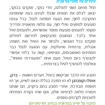
טיולים על חופי נורווגיה
החל מהיום השני להפלגה, מדי בוקר, מוקדם בבוקר,
יצאנו לצלם את הנופים שנגלו לעינינו בעת שהספינה
התקרבה לחוף, ואת הגעת הספינה לנמל.
בכל עגינה
מוצעים לנוסעים טיולי חוף, עם מלווה מהאונייה ומדריך
מקומי. לפעמים מוצעות מספר אפשרויות, ולפעמים טיול
אחד בלבד. הנוסעים מתבקשים להירשם לטיולים
מוקדם ככל האפשר, ולבחור את הטיול ואת השפה:
אנגלית, צרפתית ואיטלקית. עם ההגעה לנמל כבר
ממתינים האוטובוסים, ומניסיוני, קשה עד בלתי אפשרי
להצטרף ביום הטיול. פעם אחת "התעוררתי מאוחר",
ונאלצתי להצטרף לטיול בצרפתית...
הטבע היה הדבר שביקשנו בטיול. הערים השונות
–
ברגן
,
אוסלו
ו
קופנהגן
לא היו הסיבה בגללה יצאנו לשייט, אך היו
תוספת מבורכת. אתרי הטבע בהם ביקרנו, הם שנתנו
תמורה מלאה לציפיות שלנו, והם שהיו נקודת הפתיחה
לתוכניות לקרוזים נוספים.
כתבה על שייט בנורווגיה בנתיב הורטיגרוטן