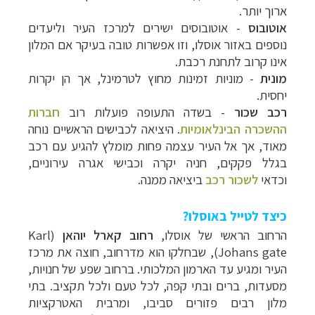
ארוך יותר.
אוטובוס
- אוטובוסים ישירים למרכז העיר וליעדים
נוספים באזור אוסלו, וזו אפשרות טובה בעיקר אם המלון
אינו קרוב לתחנת רכבת.
מונית
- מוניות זמינות מחוץ לטרמינל, אך הן יקרות
יחסית.
רכב שכור
- בשדה התעופה פועלות רוב
חברות
ההשכרה הבינלאומיות
. היציאה לכבישים הראשיים נוחה
מאוד, אך אל העיר עצמה פחות מומלץ להגיע עם רכב
בגלל פקקים, חניה יקרה וכבישי אגרה עירוניים,
וכדאי
לשכור רכב
ביציאה ממנה.
כיצד לטייל באוסלו?
הרחוב הראשי של אוסלו,
רחוב קארל יוהאן
(
Karl
Johans gate
), שבחלקו הוא מדרחוב, חוצה את מרכז
העיר ומגיע עד הארמון המלכותי. ברחוב שפע של חנויות,
מסעדות, ברים ובתי קפה, לכל טעם ולכל תקציב. בתי
מלון רבים פזורים סביבו, ומרבית האטרקציות