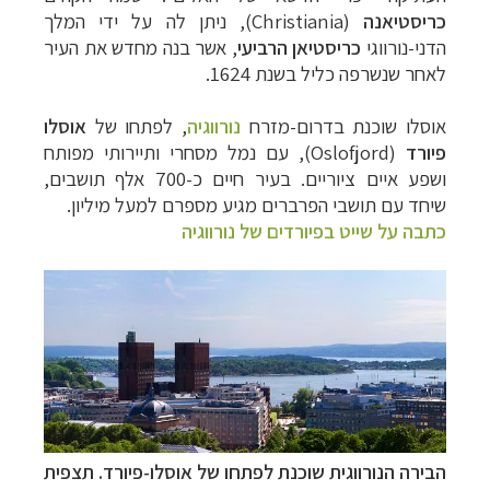
כריסטיאנה
(
Christiania
), ניתן לה על ידי המלך
הדני-נורווגי
כריסטיאן הרביעי
, אשר בנה מחדש את העיר
לאחר שנשרפה כליל בשנת 1624.
אוסלו שוכנת בדרום-מזרח
נורווגיה
,
לפתחו של
אוסלו
פיורד
(
Oslofjord
), עם נמל מסחרי ותיירותי מפותח
ושפע איים ציוריים. בעיר חיים כ-700 אלף תושבים,
שיחד עם תושבי הפרברים מגיע מספרם למעל מיליון.
כתבה על שייט בפיורדים של נורווגיה
הבירה הנורווגית שוכנת לפתחו של אוסלו-פיורד. תצפית