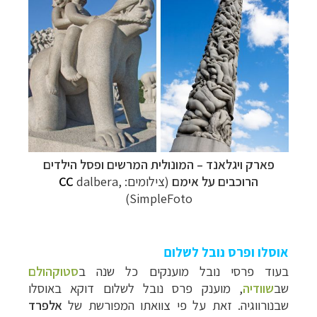
פארק ויגלאנד
–
המונולית המרשים ופסל הילדים
הרוכבים על אימם
(צילומים:
dalbera,
CC
SimpleFoto)
תכנון
טיולים למדינות אירופה
לחצו לרשימת היעדים »
תכנון
טיולים לצפון אמריקה
לחצו לרשימת היעדים »
קרוזים והפלגות נופש
לחצו לרשימת היעדים »
אוסלו ופרס נובל לשלום
בעוד פרסי נובל מוענקים כל שנה
ב
סטוקהולם
שב
שוודיה
,
מוענק פרס נובל לשלום דוקא באוסלו
שבנורווגיה. זאת על פי צוואתו המפורשת של
אלפרד