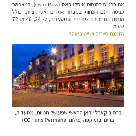
את כרטיס ההנחות
אוסלו פאס
(
Oslo Pass
), המאפשר
כניסה חינם והנחות במבחר אתרים ואטרקציות, כולל
הנחות בתחבורה ציבורית ובמסעדות, ל- 24, 48 או 72
תכנון
טיולים למדינות אירופה
לחצו לרשימת היעדים »
שעות.
תכנון
טיולים לצפון אמריקה
לחצו לרשימת היעדים »
הזמנת סיורים ושייט באוסלו
קרוזים והפלגות נופש
לחצו לרשימת היעדים »
ברחוב קארל יוהאן הראשי שפע של חנויות, מסעדות,
ברים ובתי קפה
(צילום:
Hans Permana)
CC