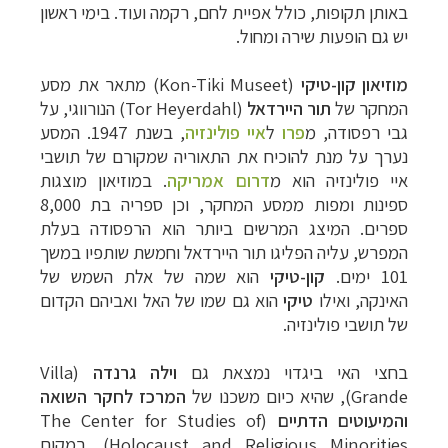
באותן תקופות, כולל אפיית לחם, רקמה ועוד. בימי ראשון
יש גם הופעות שירה ומחול.
מוזיאון קון-טיקי
(
Kon-Tiki Museet
) מתאר את מסע
המחקר של
תור היירדאל
(
Tor Heyerdahl
) הנורווגי, על
גבי רפסודה,
מ
פרו
ל
איי פולינזיה
,
בשנת 1947. המסע
נערך על מנת להוכיח את התאוריה שמקורם של תושבי
איי פולינזיה הוא
מ
דרום אמריקה
.
במוזיאון מוצגות
ספינות ומפות ממסע המחקר, וכן ספריה בת 8,000
ספרים. המיצג המרשים ביותר הוא הרפסודה בעלת
המפרש, עליה הפליגו תור היירדאל וחמשת שותפיו במשך
101 ימים.
קון-טיקי
הוא שמה של אלת השמש של
האינקה, ואילו
טיקי
הוא גם שמו של האל ואביהם הקדום
של תושבי פולינזיה.
בחצי האי ביגדוי נמצאת גם
וילה גרנדה
(
Villa
Grande
), שהיא כיום משכנו של
המרכז לחקר השואה
והמיעוטים הדתיים
(
The Center for Studies of
Holocaust and Religious Minorities
). במקום