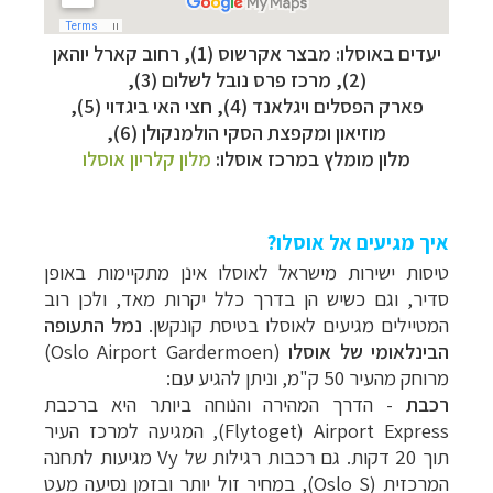
יעדים באוסלו: מבצר אקרשוס (1), רחוב קארל יוהאן
(2), מרכז פרס נובל לשלום (3),
פארק הפסלים ויגלאנד (4), חצי האי ביגדוי (5),
מוזיאון ומקפצת הסקי הולמנקולן (6),
מלון מומלץ במרכז אוסלו:
מלון קלריון אוסלו
איך מגיעים אל אוסלו?
טיסות ישירות מישראל לאוסלו אינן מתקיימות באופן
סדיר, וגם כשיש הן בדרך כלל יקרות מאד, ולכן רוב
המטיילים מגיעים לאוסלו בטיסת קונקשן.
נמל התעופה
הבינלאומי של אוסלו
(Oslo Airport Gardermoen)
מרוחק מהעיר 50 ק"מ, וניתן להגיע עם:
רכבת
- הדרך המהירה והנוחה ביותר היא ברכבת
Airport Express ‏(Flytoget), המגיעה למרכז העיר
תוך 20 דקות. גם רכבות רגילות של Vy מגיעות לתחנה
המרכזית (Oslo S), במחיר זול יותר ובזמן נסיעה מעט