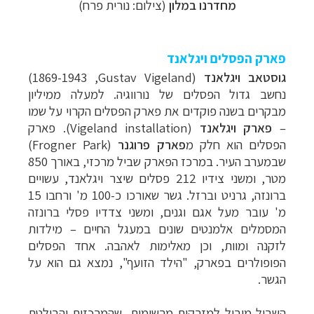
מחדרנו במלון
(צילום: נורית פרח)
פארק הפסלים ויגלאנד
גוסטאב ויגלאנד
(
Gustav Vigeland
, 1869-1943)
נחשב גדול הפסלים של נורווגיה. למעלה ממיליון
מבקרים בשנה פוקדים את פארק הפסלים הקרוי על שמו
–
פארק ויגלאנד
(
Vigeland installation
). פארק
הפסלים הוא חלק מ
פארק פרוגנר
(
Frogner Park
)
שבמערב העיר. במרכז הפארק שביל מרכזי, באורך 850
מטר, ומשני צידיו 212 פסלים שיצר ויגלאנד, עשויים
ברונזה, גרניט וברזל. גשר שאורכו כ-100 מ' ורחבו 15
מ' עובר מעל אגם וגנים, ומשני צדדיו פסלי ברונזה
המסמלים אלמנטים שונים במעגל החיים
–
מילדות
לזקנה ומוות, וכן מאלימות לאהבה. אחד הפסלים
הפופולרים בפארק, "הילד הזועף", נמצא גם הוא על
הגשר.
השביל מוביל למזרקות מרשימות, שהמרכזית והבולטת