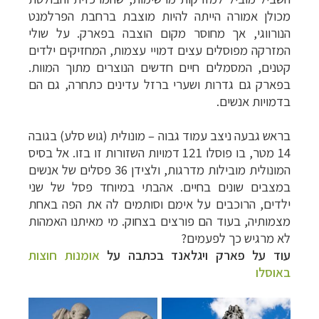
מכולן אמורה הייתה להיות מוצבת ברחבת הפרלמנט
הנורווגי, אך מחוסר מקום הוצבה בפארק. על שולי
המזרקה מפוסלים עצים דמויי עצמות, המחזיקים ילדים
קטנים, המסמלים חיים חדשים הנוצרים מתוך המוות.
בפארק גם גדרות ושערי ברזל עדינים כתחרה, גם הם
בדמויות אנשים.
בראש גבעה ניצב עמוד גבוה – מונולית (גוש סלע) בגובה
14 מטר, בו פוסלו 121 דמויות השזורות זו בזו. אל בסיס
המונולית מובילות מדרגות, ולצידן 36 פסלים של אנשים
במצבים שונים בחיים. אהבתי במיוחד פסל של שני
ילדים, הרוכבים על אימם וסותמים לה את הפה באחת
מצמותיה, בעוד הם פורצים בצחוק. מי מאיתנו האמהות
לא מרגיש כך לפעמים?
עוד על פארק ויגלאנד בכתבה על
אומנות חוצות
באוסלו