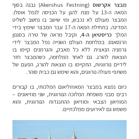
מבצר אקרשוס
(
Akershus Festning
) נבנה בסוף
המאה ה-13 על מנת להגן על הכניסה לנמל אוסלו.
המבצר מעולם לא נכבש, ומי שישב בו נחשב לשליט
המדינה. בתחילת המאה ה-17 עבר המבצר שיפוץ בידי
המלך
כריסטיאן ה-4
, וקיבל מראה של טירה בסגנון
הרנסאנס. במלחמת העולם השנייה נפל המבצר לידי
גרמניה הנאצית ללא כל מאבק, והגרמנים קיימו בו
הוצאות להורג. גם לאחר המלחמה, כשהמבצר חזר
לידיים נורווגיות, התקיימו בו הוצאות להורג, הפעם של
משתפי פעולה נורווגים, והוא שימש גם כבית סוהר.
כיום נמצא במבצר המאוזוליאום המלכותי, בו קבורים
רבים מבני משפחת המלוכה הנורווגית, שני מוזיאונים –
המוזיאון הצבאי ומוזיאון ההתנגדות הנורווגית, והוא
משמש גם לאירועים ממלכתיים.