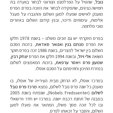
נובל
, שהטיל על הפרלמנט הנורווגי לבחור בוועדה בת
חמישה נציגים, שתפקידה לבחור את הזוכה בפרס. הפרס
מוענק לאישים שפעלו למען השלום והתגברו על מעגל
אלימות, עימותים ודיכוי, ובגין קידום השלום באזורים
מוכי מלחמה.
בפרס היוקרתי יש גם זוכים משלנו
–
בשנת 1978 חלקו
את הפרס
מנחם בגין
ו
אנואר סאדאת
, בזכות הסכם
השלום בין ישראל למצרים, בשנת 1986 זכה בפרס חוקר
השואה
אלי ויזל
, ובשנת 1994 חלקו את הפרס
יצחק רבין
,
שמעון פרס
ו
יאסר ערפאת
, בזכות המאמצים לשלום
במזרח התיכון וחתימתם על הסכם אוסלו.
במרכז אוסלו, לא הרחק מבית העירייה של אוסלו, בו
מוענק כל שנה פרס נובל לשלום, נמצא
מרכז פרס נובל
לשלום
(
Nobels Fredssenter
), שנפתח בשנת 2005
במבנה של תחנת רכבת ישנה. במרכז יש חדר וירטואלי
ובו לכל זוכה מסך משלו, המתאר את פועלו למען
השלום, והסבר על זכאותו לפרס.