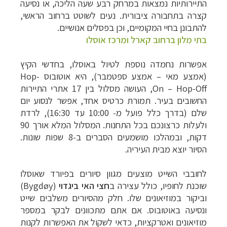
התיירותיות נמצאות במרחק רבע שעה הליכה, או נסיעה
קצרה בתחבורה ציבורית. נעים לשוטט ברחוב הראשי,
להתבונן בחיי המקומיים, וכן בפסלים אנושיים.
בתי מלון ברחוב קארל ומרכז אוסלו
אפשרות נחמדה נוספת לטיול באוסלו, בחדשי הקיץ
(אמצע מאי – אמצע ספטמבר), היא אוטובוס
Hop-
Hop-Off
–
On
, העושה מסלול בין 17 אתרי התיירות
החשובים בעיר. תמורת כרטיס אחד, אפשר לנסוע יום
שלם (בדרך כלל פועל מ- 10:00 עד 16:30), לרדת
ולעלות כרצונכם בכל התחנות. המסלול המלא אורך 90
דקות, ובמהלכו מושמעים הסברים ב-8 שפות שונות.
הסיור יוצא מבית העיריה.
לחובבי השייט מוצעים מגוון סיורים בפיורד שאוסלו
שוכנת לחופיו, כולל עצירה ב
חצי האי ביגדוי
(
Bygdøy
)
וביקור במוזיאונים שלו. חלק מהסיורים משלבים שייט
ונסיעה באוטובוס. אם אתם מתכוונים לבקר במספר
מוזיאונים ואטרקציות, כדאי לשקול את האפשרות לקנות