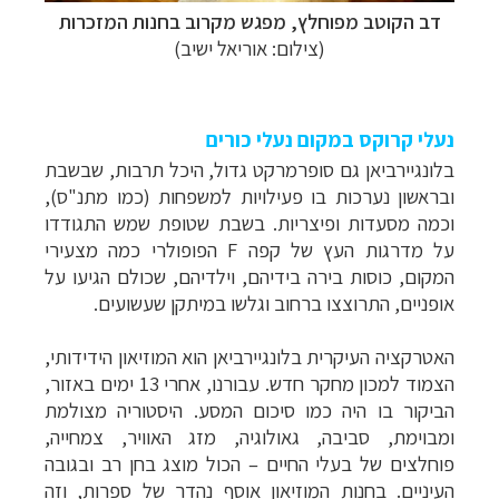
דב הקוטב מפוחלץ, מפגש מקרוב בחנות המזכרות
(צילום: אוריאל ישיב)
נעלי קרוקס במקום נעלי כורים
בלונגיירביאן גם סופרמרקט גדול, היכל תרבות, שבשבת
ובראשון נערכות בו פעילויות למשפחות (כמו מתנ"ס),
וכמה מסעדות ופיצריות. בשבת שטופת שמש התגודדו
על מדרגות העץ של קפה
F
הפופולרי כמה מצעירי
המקום, כוסות בירה בידיהם, וילדיהם, שכולם הגיעו על
אופניים, התרוצצו ברחוב וגלשו במיתקן שעשועים.
האטרקציה העיקרית בלונגיירביאן הוא המוזיאון הידידותי,
הצמוד למכון מחקר חדש. עבורנו, אחרי 13 ימים באזור,
הביקור בו היה כמו סיכום המסע. היסטוריה מצולמת
ומבוימת, סביבה, גאולוגיה, מזג האוויר, צמחייה,
פוחלצים של בעלי החיים – הכול מוצג בחן רב ובגובה
העיניים. בחנות המוזיאון אוסף נהדר של ספרות, וזה