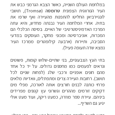
במלחמת העולם השנייה, כאשר הצבא הגרמני כבש את
העיר הנורווגית הצפונית
טרומסה
(
Tromsø
), תושבי
לונגיירביאן החליטו להתפנות מהעיירה ואף שרפו את
בתיה. אחרי המלחמה העיר נבנתה מחדש, והיא עתה
המרכז האדמיניסטרטיבי של האיים. בסיסה הכלכלי הם
המכרות, אוניברסיטה ומכוני מחקר, העוסקים במדעי
הסביבה, ותיירות (ארבעה קילומטרים ממרכז העיר
נמצא שדה תעופה פעיל).
בתי העץ הצבעוניים, בני שתיים-שלוש קומות, פשוטים
ונראים לפעמים כמו מחסנים גדולים. על יד כל אחד
מהם חונים אופניים ורכבי שלג (לפחות שניים לכל
תושב). רחובות העיירה צרים ומתפתלים, וואדיות מלאים
פרחי כותנה לבנים חורצים אותה לאורכה, מפלי מים
דקיקים זורמים מההרים וגשרוני עץ קטנים מפרידים
ביניהם. עיירת ספר מוזרה, כמעט ריקה, ועוד מעט אולי
יגיע גם השריף...