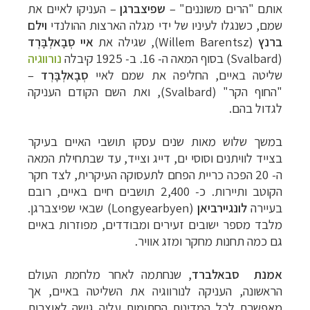
אותם "הרים משוננים"
–
שפיצברגן
– העניקו לאיים את
שמם, כשנגלו לעיניו של ידי מגלה הארצות ההולנדי
וילם
ברנץ
(
Willem Barentsz
), שגילה את
איי סְבָאלְבָּרְד
(
Svalbard
) בסוף המאה ה- 16.
ב- 1925 קיבלה
נורווגיה
שליטה באיים, החליפה את שמם לאיי
סְבָאלְבָּרְד
–
"החוף הקר" (
Svalbard
), ואת השם הקודם העניקה
לגדול בהם.
במשך שלוש מאות שנים עסקו תושבי האיים בעיקר
בצייד לוויתנים וסוסי ים, דייג וצייד, עד שבתחילת המאה
ה- 20 הפכה כריית הפחם לתעסוקה העיקרית, לצד חקר
הקוטב ותיירות. כ- 2,400 תושבים חיים באיים, רובם
בעיירה
לונגיירביאן
(
Longyearbyen
) שבאי שפיצברגן.
מלבד מספר ישובים זעירים ומבודדים, מפוזרות באיים
גם כמה תחנות מחקר ומזג אוויר.
אמנת סבאלברד
, שנחתמה לאחר מלחמת העולם
הראשונה, העניקה לנורווגיה את השליטה באיים, אך
מאפשרת לכל המדינות החתומות עליה גישה לאוצרות