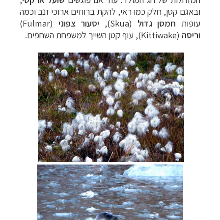
ובאגם קטן, חלק כמו ראי, להקת ברווזים ארוכי זנב וכמה
עופות
חמסן גדול
(
Skua
),
יסעור צפוני
(
Fulmar
)
ו
ריסה
(
Kittiwake
), עוף קטן השייך למשפחת השחפים.