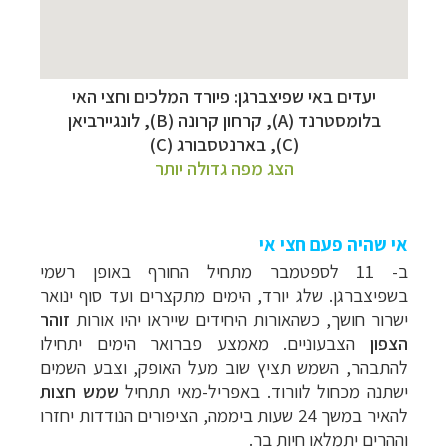
יעדים באי שפיצברגן: פיורד המלכים וחצי האי
בלומסטרנד (A), קרחון קרונה (B),
לונגיירביאן
(C)
,
בארנטסבורג (
C
)
הצג מפה גדולה יותר
אי שהיה פעם חצי אי
ב- 11 לספטמבר מתחיל החורף באופן רשמי
בשפיצברגן. שלג יורד, הימים מתקצרים ועד סוף ינואר
ישרור חושך, כשהאורות היחידים שייראו יהיו אורות
זוהר
הצפון
הצבעוניים. מאמצע פברואר הימים יתחילו
להתבהר, השמש תציץ שוב מעל האופק, וצבע השמים
ישתנה מכחול לוורוד. באפריל-מאי תתחיל
שמש חצות
להאיר במשך 24 שעות ביממה, הציפורים הנודדות יחזרו
וההרים יתמלאו חיות בר.