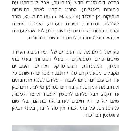
בסרט דוקומנטרי חדש (בנורווגית, אבל לשמחתנו עם
כיתובים באנגלית). הסרט הוקדש לאחת התושבות
הוותיקות, אן מיילנד (
Anne Maeland
) בת ה- 80, מורה
לאנגלית ומדריכת תיירים בעברה, ואמנית היוצרת
ומוכרת בובות מסורתיות עד היום, רגע לפני שהיא עוזבת
את הארכיפלג וחוזרת לחיות ב"יבשת" הנורווגית.
כאן אולי גילינו את סוד הנעורים של העיירה. בתי העיירה
שייכים כולם למעסיקים – בעלי המכרות, בעלי בתי
המלון, המסעדות, הסופרמרקט ואחרים. העובדים
מקבלים ממעסיקיהם מגורי חינם, העומדים לרשותם כל
עוד הם עובדים. סיימו לעבוד – עליהם לפנות את הבתים
ולעזוב את המקום. רק בודדים כמו אן מיילנד, חיים כאן
עד זקנה, אבל עליהם להמשיך לעבוד ולייצר ולמכור,
שאם לא כן יהיו חייבים לעזוב את בתיהם, בלי שום
סנטימנטים. על בתי אבות אין מה לדבר, בלונגיירביאן
פשוט אין דבר כזה.