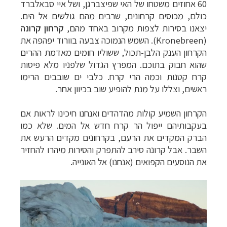
60 אחוזים משטחו של האי שפיצברגן, ושל איי סבאלברד
כולם, מכוסים קרחונים, שרבים מהם גולשים אל הים.
יצאנו בסירות לצפות מקרוב באחד מהם,
קרחון
קרונה
(
Kronebreen
). השמש הנמוכה צבעה בוורוד יפהפה את
הקרחון הענק הלבן-תכול, ששוליו חומים מאדמת ההרים
שהוא חבוק בתוכם. המפרץ הגדול שלפניו מלא פיסות
קרח קטנות וכמה הרי קרח. כלבי ים שובבים הרימו
ראשים, וצללו על מנת להופיע שוב בכיוון אחר.
הקרחון השמיע קולות מהדהדים ואנחנו חיכינו לראות אם
בעקבותיהם ייפול הר קרח חדש אל המים. שלא כמו
הברק המקדים את הרעם, בקרחונים מקדים הרעש את
השבר. אבל קרונה סירב להתפרק והסירות מיהרו להחזיר
את הנוסעים הקפואים (אנחנו) אל האונייה.