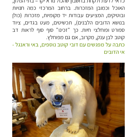
כדאי לדעת ולקחת בחשבון שהכול נורא יקר– בתי המלון,
האוכל וכמובן המזכרות. ברחוב המרכזי כמה חנויות
ובוטיקים, המציעים עבודות יד מקומיות, מזכרות (כולן
בנושא הדובים הלבנים), תכשיטים, מעט בגדים, ציוד
ספורט ופוחלצי חיות. כך "זכינו" סוף סוף לראות דב
קוטב לבן ענק, מקרוב, אם גם מפוחלץ.
כתבה על מפגשים עם דובי קוטב נוספים, באי וראנגל -
אי הדובים