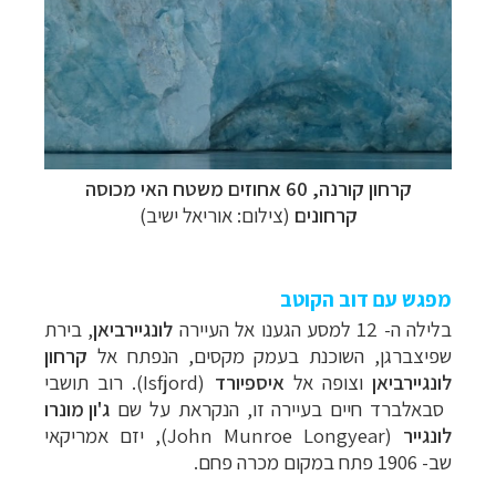
קרחון קורנה, 60 אחוזים משטח האי מכוסה
קרחונים
(צילום: אוריאל ישיב)
מפגש עם דוב הקוטב
בלילה ה- 12 למסע הגענו אל העיירה
לונגיירביאן
, בירת
שפיצברגן, השוכנת בעמק מקסים, הנפתח אל
קרחון
לונגיירביאן
וצופה אל
איספיורד
(
Isfjord
). רוב תושבי
סבאלברד חיים בעיירה זו, הנקראת על שם
ג'ון מונרו
לונגייר
(
John Munroe Longyear
), יזם אמריקאי
שב- 1906 פתח במקום מכרה פחם.