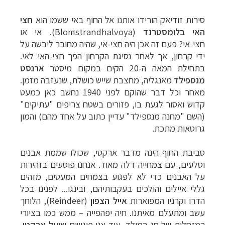
סירות זודיאק הורידו אותנו אל החוף באי ששמו הוא
חצי
האי בלומסטרנד
(
Blomstrandhalvoya
).
אי או
חצי-אי? פעם זה אכן היה חצי-אי, שהיה מחובר ליבשה על
ידי קרחון, אך לאחר נסיגת הקרחון הפך חצי-האי לאי.
בתחילת המאה ה-20 הקים במקום מיסטר
ארנסט
מנספילד
מאנגליה, מחצבת שייש כושלת, שנעזבה מזמן.
מאחר וכל דבר שהוקם לפני 1940 נחשב כאן כמעט
קדוש ואסור לגעת בו, פזורים בשטח צריפים "עתיקים"
(השם "מחנה מנספילד" עדיין כתוב על אחד מהם) והמון
גרוטאות מתכת.
הפלגות לאנטארקטיקה
לחצו לקבלת כל האפשרויות
»
סביבת החוף הינה מדבר ארקטי, שכולו שממת אבנים
הפלגות לארצות הקוטב הצפוני
לחצו לקבלת כל
וסלעים, עם צמחייה דלה מאוד. אנחנו פוסעים בזהירות
האפשרויות »
על האבנים כדי לא לפגוע בצמחים המעטים, מזהים
קרוזים והפלגות נופש
לחצו לקבלת כל האפשרויות »
גללי איילים והולכים בעקבותיהם, ובינגו... לפנינו בכל
הדרו וקרניו המפוארות
אייל הצפון
(
Reindeer
), הלוחך
עשב ומתעלם מאיתנו. חיה יפהפייה – ממש כמו בציורי
המזחלות של חג המולד. עוד אנו פוגשים
שועל ארקטי
,