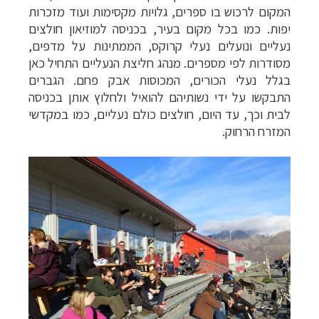
המקום לרכוש בו ספרים, גלויות מקסימות ועוד מזכרות
יפות. כמו בכל מקום בעיר, בכניסה למוזיאון חולצים
נעליים ונועלים נעלי קרוקס, הממתינות על מדפים,
מסודרות לפי מספרים. מנהג חליצת הנעליים התחיל כאן
בגלל נעלי הכורים, המכוסות אבק פחם. הגברים
הפלגות לאנטארקטיקה
לחצו לקבלת כל האפשרויות
התבקשו על ידי נשותיהם להואיל ולחלוץ אותן בכניסה
»
לבית וכך, עד היום, חולצים כולם נעליים, כמו במקדשי
המזרח הרחוק.
הפלגות לארצות הקוטב הצפוני
לחצו לקבלת כל
האפשרויות »
קרוזים והפלגות נופש
לחצו לקבלת כל האפשרויות »