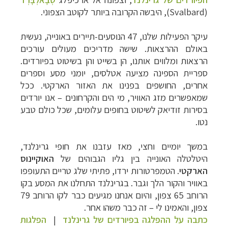
(
Svalbard
), היבשה הקרובה ביותר לקוטב הצפוני.
עיקר הפעילות שלנו, 47 הנוסעים-תיירים באונייה, נעשית
באולם ההרצאות. שישה מדריכים מעולים עורכים
הרצאות ומלווים אותנו, הן בשייט והן בשיטוט בפיורדים.
ספריית הספינה מציעה אטלסים, יומני מסע וספרים
אחרים, החושפים בפנינו את האזור הארקטי. ככל
שמאפשרים מזג האוויר, מי הים והקרחונים – אנו יורדים
בסירות זודיאק לשיטוט בחופים עלומים, שכל כולם טבע
נטו.
במשך יומיים וחצי, מאז עזבנו את חופי גרינלנד,
היטלטלה האונייה בין גליו הגבוהים של
האוקיינוס
הארקטי
. הטמפרטורות ירדו, פתיתי שלג טריים התעופפו
באוויר והקור הלך וגבר. בגרינלנד התחלנו את המסע בקו
הרוחב 65 צפון, והיום אנחנו מגיעים כבר לקו הרוחב 79
צפון, והאמינו לי – זה כבר משהו אחר.
כתבה על ההפלגה בפיורדים של גרינלנד
|
הפלגות