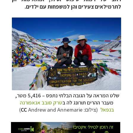
לתרמילאים צעירים והן למשפחות עם ילדים.
מסלולים מוכנים ל-11 יעדים
לחצו לרשימת היעדים
»
קרוזים והפלגות נופש
לחצו לרשימת היעדים »
תכנון
טיולים לאמריקה הצפונית
לחצו לרשימת
היעדים »
שלט המראה על הגובה הבלתי נתפס
–
5,416 מטר,
מעבר ההרים תורונג לה ב
טרק סובב אנאפורנה
בנפאל
(צילום:
Andrew and Annemarie
CC
)