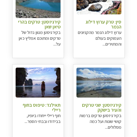
סין: טרק ערוץ דילוג
קירגיזסטן: טרקים בהרי
הנמר
טיאן שאן
ערוץ דילוג הנמר מהקניונים
בקירגיסטן מגוון גדול של
העמוקים בעולם
טרקים ומתוכם אמליץ כאן
והמתוירים...
על...
קירגיזסטן: שני טרקים
תאילנד: טיפוס בחוף
והעיר בישקק
ריילי
בקירגיזסטן טרקים ברמות
חוף ריילי ייחודו ביופיו,
קושי שונות ועל כמה
בבידודו ובבתי הספר...
מסלולים...