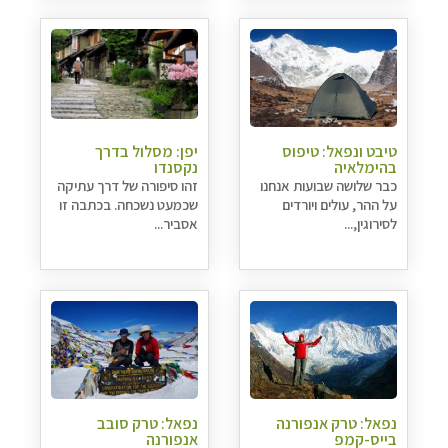
טיבט ונפאל: טיפוס
יפן: מסלול בדרך
בהימלאיה
נקסנדו
כבר שלושה שבועות אנחנו
זהו סיפורה של דרך עתיקה
על ההר, עולים ויורדים
שכמעט נשכחה. בכתבה זו
לסירוגין,...
אסביר...
נפאל: טרק אנפורנה
נפאל: טרק סובב
בייס-קמפ
אנפורנה