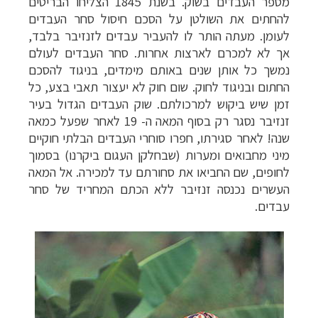
מספר העבדים בשוק. בשנת 1845 הצליחו הבריטים
להחתים את השולטן על הסכם חיסול סחר העבדים
לעומן. מעתה הותר לו להעביר עבדים לזנזיבר בלבד,
אך לא למכרם לארצות אחרות. סחר העבדים לעולם
נמשך כל אותן שנים באותם מימדים, בניגוד להסכם
החתום ובניגוד לחוק. שום חוק לא יעצור תאבי בצע, כל
זמן שיש ביקוש למרכולתם. שוק העבדים הגדול בעיר
זנזיבר נסגר רק בסוף המאה ה- 19 לאחר שפעל כמאה
שנה! לאחר סגירתו, חפרו סוחרי העבדים הבלתי חוקיים
מיני מחבואים ומערות (שבחלקן העגום ביקרנו) בסמוך
לחופים, שם החביאו את סחורתם עד למכירה. אל המאה
העשרים נכנסה זנזיבר ללא הכתם המחריד של סחר
עבדים.