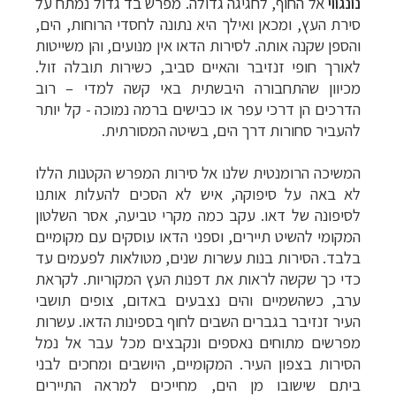
נונגווי
אל החוף, לחגיגה גדולה. מפרש בד גדול נמתח על
סירת העץ, ומכאן ואילך היא נתונה לחסדי הרוחות, הים,
והספן שקנה אותה. לסירות הדאו אין מנועים, והן משייטות
לאורך חופי זנזיבר והאיים סביב, כשירות תובלה זול.
מכיוון שהתחבורה היבשתית באי קשה למדי
–
רוב
הדרכים הן דרכי עפר או כבישים ברמה נמוכה - קל יותר
להעביר סחורות דרך הים, בשיטה המסורתית.
המשיכה הרומנטית שלנו אל סירות המפרש הקטנות הללו
לא באה על סיפוקה, איש לא הסכים להעלות אותנו
צלילה ביעדים אקזוטיים
לחצו לרשימת יעדים »
לסיפונה של דאו. עקב כמה מקרי טביעה, אסר השלטון
טיולי אקטיב - אופניים, שייט והליכה
לחצו לרשימת
המקומי להשיט תיירים, וספני הדאו עוסקים עם מקומיים
יעדים »
בלבד. הסירות בנות עשרות שנים, מטולאות לפעמים עד
טיול עצמאי לדרום אמריקה
לחצו לרשימת ההצעות »
כדי כך שקשה לראות את דפנות העץ המקוריות. לקראת
ערב, כשהשמיים והים נצבעים באדום, צופים תושבי
העיר זנזיבר בגברים השבים לחוף בספינות הדאו. עשרות
מפרשים מתוחים נאספים ונקבצים מכל עבר אל נמל
הסירות בצפון העיר. המקומיים, היושבים ומחכים לבני
ביתם שישובו מן הים, מחייכים למראה התיירים