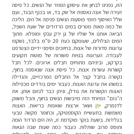
הזו, נפנינו לבחון את עיסוקן המוזר של הנשים. כל פיסה
זעירה של אצה נאספת אל שק בד, או בכנף הבגד, ועם
שלל האיסוף היומי פוסעות הנשים פנימה אל הים. הליכה
של כמה מאות מטרים במים הרדודים של שעת השפל,
הביאה אותנו אל שוליו של גן ירק ענקי ומופלא. מתוך
המים הצלולים, שעומקם כעת 20 ס"מ בלבד, נשקפו
ערוגות סדורות של אצות. בחיוכים וסימני ידיים הצטרפנו
לעבודה. הערוגות בנויות משורות של מוטות תקועים
בקרקע, וביניהם מתוחים חבלים ארוכים. לכל חבל
קשורות עשרות אצות. כל פיסת אצה שנאספה בחוף,
נקשרה בחבל קצר אל החבלים המרכזיים, והגדילה
במשהו את ערוגת האצות. כעבור ימים בודדים מכפילות
האצות הקשורות את גודלן, וניתן כבר לגזום אותן. את
ה"גזם" המיוחד הזה מייבשות הנשים בחוף, והכל משווק
לדנמרק,
יפן
ושאר ארצות שואפות בריאות. האצות
משמשות בתעשיית הקוסמטיקה, וכחומר מקשה טבעי
בגלידות. בשעת בוקר מוקדמת זו, היה הים הרדוד הומה
ותוסס מרוב שותלות. כעבור כמה שעות שבה הגאות
וכיסתה את הערוגות, ולא נותר זכר לפעילות