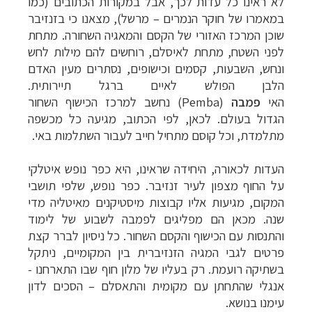
לא ראינו כל עדות לכך, אבל במקורות הכתובים (כמו
במאמרו של חוקר הנמרים – מרשל), מצאנו כי בזנזיבר
שוכן המרכז האזורי של הקסם והמאגיה השחורה. מתחת
לפני השטח, מתחת לאיסלם, רוחשים להם מילות לחש
ונחש, השבעות, קסמים וכישופים, נסתרים מעין האדם
הלבן הפולש לאיים ברגל תיירותית.
האי
פמבה
(
Pemba
)
נחשב למרכז הכישוף השחור
הגדול בעולם. לכאן, לפי הכתוב, מגיעה כל מכשפה
מתלמדת, וכל קוסם מתחיל חייב לעבור השתלמות באי.
העדות לכאורה, היחידה שראינו, היא כפר נופש איטלקי
על החוף מצפון לעיר זנזיבר. כפר נופש, שלפי תושבי
המקום, מגיעות אליו קבוצות מיסטיקנים מאיטליה מדי
שנה. מכאן הם מפליגים לפמבה לשבוע של לימוד
והתנסות עם הכישוף והקסם השחור. כל ניסיון לברר קצת
פרטים לגבי המגיה הזנזיברית בין המקומיים, ניתקל
בשתיקה רועמת. רק בעליו של מלון חוף שבו התארחנו -
אנגלי שהתחתן עם מקומית והתאסלם – הסכים לדון
עימנו בנושא.