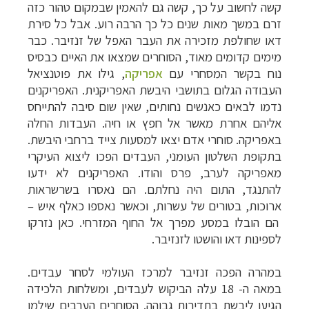
קשה לחשוב על כך, קשה גם להאמין שבמקום טהור כזה
זרם במשך מאות שנים כל כך הרבה רוע. אבל כל סירת
דאו שחולפת מזכירה את העבר האפל של זנזיבר. כבר
מימים קדומים מאוד, הסוחרים שמצאו את האיים כבסיס
נוח בקשר המסחרי עם
אפריקה
, גילו את פוטנציאל
העבודה הגלום בתושבי היבשת האפריקנית. האפריקנים
נדמו לבאים כאנשים נחותים, שאין שום סיבה להתייחס
אליהם אחרת מאשר אל חפץ או חיה. העבדות החלה
באפריקה. סוחרי אדם יצאו למסעות צייד ברחבי היבשת.
בתקופת השלטון העומני, העבדים הפכו ליצוא העיקרי
מאפריקה לערב, פרס והודו.
האפריקנים לא ידעו
להתנגד, התום היה נחלתם. הם נאסרו בשרשראות
ארוכות, בטורים של עשרות, וכאשר נאספו כאלף איש –
הם הובלו במסע מפרך אל החוף המזרחי. כאן נזרקו
לספינות דאו והושטו לזנזיבר.
במהרה הפכה זנזיבר למרכז העולמי לסחר עבדים.
במאה ה- 18 עלה הביקוש לעבדים, ומשלחות הלכידה
הגיעו ליבשת בתדירות גבוהה. הסוחרים הערבים שילמו