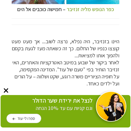
כפר הנופש מליה זנזיבר
–
חמישה כוכבים אל הים
היינו בזנזיבר, היה נפלא, נרצה לשוב... אך מעט מעט
קוצצו כנפיו של החלום. כך זה כשאתה מעז לגעת בקסם
ולהפוך אותו למציאות...
לאחר ביקור של שבוע במיטב האטרקציות והאתרים, האי
זנזיבר הותיר בפי "טעם של עוד". המדינה המקסימה,
על
חופיה
הציוריים משרה רוגע, שקט ושלווה
–
על הורים
ועל ילדים כאחד.
לנצל את ירידת שער הדולר
מידע נוסף
וגם קניות עם עד 10% הנחה
בתי מלון באי זנזיבר
ספרו לי עוד
שחיה וצלילה עם דולפינים בזנזיבר
שחיה עם צבים בזנזיבר