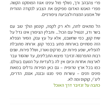
פרי צהבהב ורך, נשלף מול עינינו אגוז המוסקט הקשה.
מפרי האנטו האדום מפיקים את הצבע לנקודה ההודית
של אמצע המצח ולצביעת ציפורניים.
הל מתאים לתה, ולא רק לקפה, קינמון הולך טוב עם
בשר ודג, זנגוויל עם הכול... ותבלין הציפורן אינו גדל על
שיח קטן, כפי שחשבנו, אלא על עץ ענק. הסיור הנפלא
הזה מסתיים בארוחת פתע בכפר קטן. ארוחה מתובלת
להפליא, שפע פירות ים, מרקים ואורז, ושלל פירות.
שנים
רבות התפרנסה זנזיבר מיצוא התבלינים, עד שהסוד עבר
לארצות אחרות וכיום אין לה בלעדיות על הטעם בעולם.
כמו בכל ארץ טרופית – גם כאן הפירות גדלים במאות
מינים וזנים – עשרות מיני מנגו ובננה, אננס, הדרים,
ליצ'י, קוקוס ומה לא.
כתבה על זנזיבר דרך האוכל