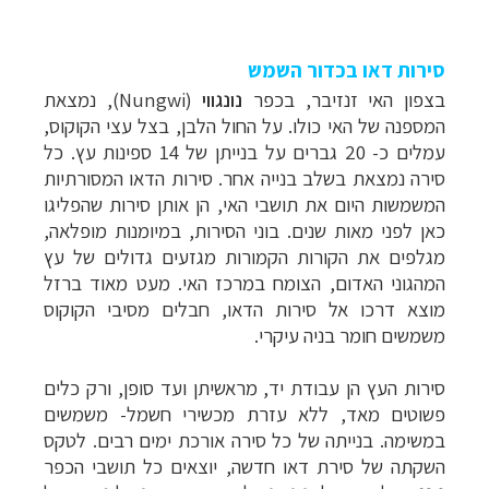
סירות דאו בכדור השמש
בצפון האי זנזיבר, בכפר
נונגווי
(Nungwi), נמצאת
המספנה של האי כולו. על החול הלבן, בצל עצי הקוקוס,
עמלים כ- 20 גברים על בנייתן של 14 ספינות עץ. כל
סירה נמצאת בשלב בנייה אחר. סירות הדאו המסורתיות
המשמשות היום את תושבי האי, הן אותן סירות שהפליגו
כאן לפני מאות שנים. בוני הסירות, במיומנות מופלאה,
מגלפים את הקורות הקמורות מגזעים גדולים של עץ
המהגוני האדום, הצומח במרכז האי. מעט מאוד ברזל
מוצא דרכו אל סירות הדאו, חבלים מסיבי הקוקוס
משמשים חומר בניה עיקרי.
סירות העץ הן עבודת יד, מראשיתן ועד סופן, ורק כלים
פשוטים מאד, ללא עזרת מכשירי חשמל- משמשים
במשימה. בנייתה של כל סירה אורכת ימים רבים. לטקס
השקתה של סירת דאו חדשה, יוצאים כל תושבי הכפר