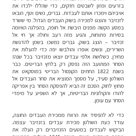
בזרעים ומזון לשבטים חזקים, כדי שהללו ילכדו את
אויביהם וימכרו אותם לעבדות. גברים, נשים וטף, הובאו
לזנזיבר והוצגו למכירה בשוק העבדים הגדול. מי ששרד
במסע הקשה מפנים היבשת אל חופה, בהפלגה האיומה
בסירות פתוחות, והגיע מזה רעב וחולה אך חי אל
זנזיבר
–
הוצג בשוק. גברים נמשכו בשמן להדגשת
השרירים, ונשים אופרו והולבשו יפה כדי להעלות את
מחירן.
כשלושת אלפי עבדים יוצאו מזנזיבר בכל שנה!
הסחר המתועב הזה נפסק רק בלחץ הבריטים. כבר
בשנת 1822 החתים הקונסול הבריטי במוסקאט את
השולטן סעיד, על מסמך המוציא את סחר העבדים אל
מחוץ לחוק. הסכם זה הביא להפסקת הסחר בין אפריקה
להודו והקולוניות הבריטיות, אך לא השפיע על מימדי
הסחר עם עומן.
כדי לא להפסיד את הרווח ממכירת העבדים החוצה,
עודד כעת השולטן מכירת עבדים בזנזיבר עצמה.
הביקוש לעבדים במטעים הזנזיברים רק העלה את