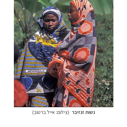
נשות זנזיבר
(צילום: אייל ברטוב)