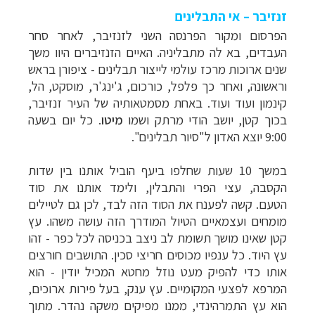
זנזיבר – אי התבלינים
הפרסום ומקור הפרנסה השני לזנזיבר, לאחר סחר
העבדים, בא לה מתבליניה. האיים הזנזיברים היוו משך
שנים ארוכות מרכז עולמי לייצור תבלינים - ציפורן בראש
וראשונה, ואחר כך פלפל, כורכום, ג'ינג'ר, מוסקט, הל,
קינמון ועוד ועוד. באחת מסמטאותיה של העיר זנזיבר,
בכוך קטן, יושב הודי מרתק ושמו
מיטו
. כל יום בשעה
9:00 יוצא האדון ל"סיור תבלינים".
במשך 10 שעות שחלפו ביעף הוביל אותנו בין שדות
הקסבה, עצי הפרי והתבלין, ולימד אותנו את סוד
הטעם. קשה לפענח את הסוד הזה לבד, לכן גם לטיילים
מומחים ועצמאיים הטיול המודרך הזה עושה משהו. עץ
קטן שאינו מושך תשומת לב ניצב בכניסה לכל כפר - זהו
עץ היוד. כל ענפיו מכוסים חריצי סכין. התושבים חורצים
אותו כדי להפיק מעט נוזל מחטא המכיל יודין - הוא
המרפא לפצעי המקומיים. עץ ענק, בעל פירות ארוכים,
הוא עץ התמרהינדי, ממנו מפיקים משקה נהדר. מתוך