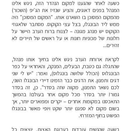
כשעה לאחר שהגענו למקום הנהדר הזה, ניגש אלינו
המנהל בפנים דאוגים, והציע שנזיז את הג'יפ (השכור)
מהמקום המסוכן בו השארנו אותו. "המקום המסוכן" היה
ממש ליד הבונגלו, בצל עצי הקוקוס. מסתבר שלאגוזי
הקוקוס יש מנהג מגונה
–
לצנוח ברוח הערב היישר על
חלונות של מכוניות חונות או על ראשים של תיירים לא
זהירים...
לקראת ארוחת הערב ניגש אלינו בחיוך אותו מנהל,
שהתגלה גם כטבח, הבעלים, המנקה, והאחראי על כפר
הבונגלוס (הכולל שלושה בונגלוס), ואמר: "יש לי שני
דגים ותמנון. את הדגים כבר הזמינו דיירי הבונגלו השני,
לכם נשאר התמנון, מקווה שזה בסדר".
כן, זה בסדר
גמור! יותר בסדר מכל מקום אחר בעולם! בהמשך
התאכסנו במקומות אחרים – יקרים ומפוארים יותר, אך
בשום מקום לא ספגנו יותר שקט ויופי מאשר בבונגלו
הפשוט בחוף המזרחי.
בשעה שהנשים עובדות בערוגת האצות, יוצאים כל