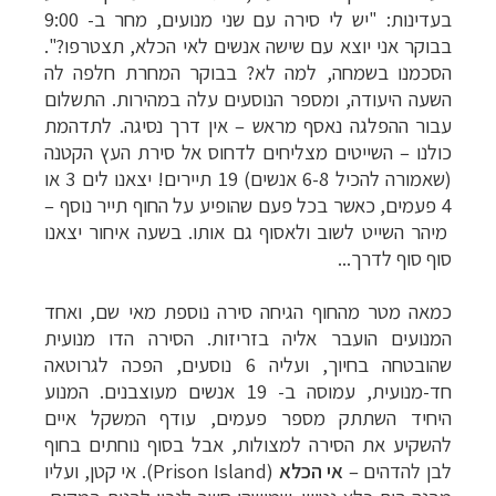
בעדינות: "יש לי סירה עם שני מנועים, מחר ב- 9:00
בבוקר אני יוצא עם שישה אנשים לאי הכלא, תצטרפו?".
הסכמנו בשמחה, למה לא? בבוקר המחרת חלפה לה
השעה היעודה, ומספר הנוסעים עלה במהירות. התשלום
עבור ההפלגה נאסף מראש
–
אין דרך נסיגה. לתדהמת
כולנו
–
השייטים מצליחים לדחוס אל סירת העץ הקטנה
(שאמורה להכיל 6-8 אנשים) 19 תיירים! יצאנו לים 3 או
4 פעמים, כאשר בכל פעם שהופיע על החוף תייר נוסף
–
מיהר השייט לשוב ולאסוף גם אותו. בשעה איחור יצאנו
סוף סוף לדרך...
כמאה מטר מהחוף הגיחה סירה נוספת מאי שם, ואחד
המנועים הועבר אליה בזריזות. הסירה הדו מנועית
שהובטחה בחיוך, ועליה 6 נוסעים, הפכה לגרוטאה
חד-מנועית, עמוסה ב- 19 אנשים מעוצבנים. המנוע
היחיד השתתק מספר פעמים, עודף המשקל איים
להשקיע את הסירה למצולות, אבל בסוף נוחתים בחוף
לבן להדהים
–
אי הכלא
(
Prison Island
)
. אי קטן, ועליו