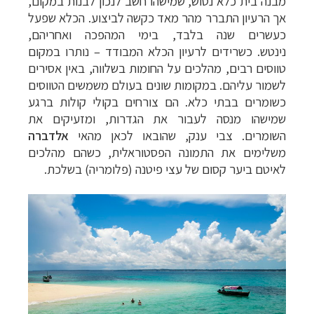
מבנה בית כלא נטוש, שמישהו חשב לנכון לבנות במקום,
אך הרעיון התברר מהר מאד כקשה לביצוע. הכלא שפעל
כעשרים שנה בלבד, בימי המהפכה ואחריהם,
נינטש. כשרידים לרעיון הכלא המבודד
–
נותרו במקום
טווסים רבים, מהלכים על החומות בשלווה, באין אסירים
לשמור עליהם. במקומות שונים בעולם משמשים הטווסים
כשומרים בבתי כלא. הם צורחים בקולי קולות ברגע
שמישהו מנסה לעבור את הגדרות, ומזעיקים את
השומרים. צבי ענק, שהובאו לכאן מהאי
אלדברה
משלימים את התמונה הפסטוראלית, כשהם מהלכים
לאיטם ביער קסום של עצי פיטנה (פלומריה) בשלכת.