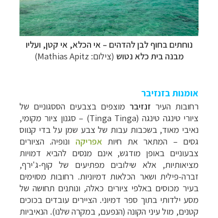
נוחתים בחוף לבן להדהים
–
אי הכלא,
אי קטן, ועליו
מבנה בית כלא נטוש
(צילום: Mathias Apitz)
אומנות בזנזיבר
רחובות העיר
זנזיבר
מוצפים בצבעים הססגוניים של
ציורי טינגה טינגה (Tinga Tinga)
–
סגנון ציור מקומי,
נאיבי מאוד, בשכבות עבות של צבע שמן על בדי קנווס
גסים – המתאר את חיות
אפריקה
ונופיה. הציורים
צבעוניים באופן מודגש, אינם מנסים להביא דמויות
מציאותיות, אלא שילובים מפתיעים של קוף-ג'ירף,
זברה-פילית ושאר הכלאות דמיוניות. רחובות מסוימים
בעיר מכוסים באלפי ציורים כאלה, ונותנים תחושה של
מסע ילדותי בתוך ספר דמיוני. הציירים עובדים בכוכים
קטנים, מול עיני הקונה (הנפעם, במקרה שלנו). הנאיביות