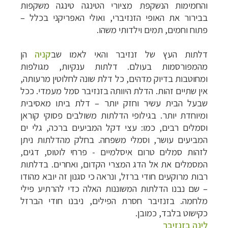
והחמימות הנשקפת מציורי הטינגה טינגה משקפות
בבירור את האופי הזנזיברי, ואולי האפריקני בכלל –
פתוח וחמים, תמים וילדותי משהו.
דלתות העץ של זנזיבר והאי לאמו שב
קניה
הן
מהמפורסמות בעולם. דלתות ענקיות, מגולפות
ומחוטבות בדיוק מדהים, כל דלת שונה לחלוטין מרעותה,
אין שתיים זהות. הדלת היוותה בזנזיבר סמל מעמדי. ככל
שבעל הבית עשיר וחזק יותר – דלת ביתו מאסיבית
ומיוחדת יותר. בגילופי הדלתות משולבים פסוקי קוראן
וסמלים רבים, כמו: עצי דקל המביעים ברכה, גלי ים
המביעים עושר, וסמלי משפחה. בחלק מהדלתות ניתן
לזהות סמלים טרום איסלמיים - פרחי לוטוס, דגים,
המסמלים את אל הדג המצרי הקדום, ואחרים. בדלתות
רבות מרוקעים חודי ברזל, ונראה כי סגנון זה יובא מהודו
– שם נבנו הדלתות המשוננות האלה כדי להרתיע פילי
מלחמה. בזנזיבר חסרת הפילים, ניבנו חודי הברזל
כקישוט בלבד, כמובן.
לינה בזנזיבר