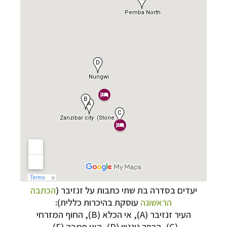
צלילה ביעדים אקזוטיים
לחצו לרשימת יעדים »
יעדים בסדרה בת שתי כתבות על זנזיבר (
הכתבה
טיולי אקטיב - אופניים, שייט והליכה
לחצו לרשימת
הראשונה
עוסקת בהיכרות כללית):
יעדים »
העיר זנזיבר (A), אי הכלא (B), החוף המזרחי
טיול עצמאי לדרום אמריקה
לחצו לרשימת ההצעות »
(C),
הכפר
נונגווי (D)
, האי
פמבה (F),