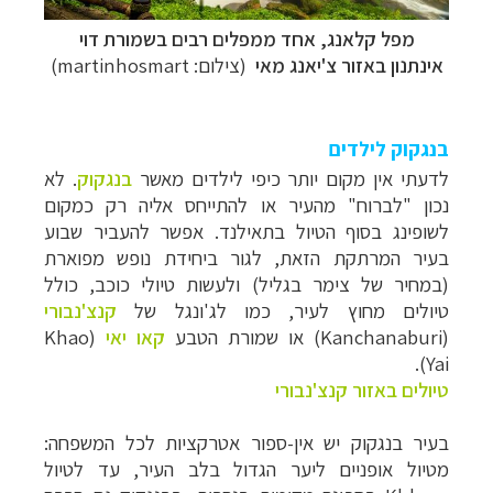
מפל קלאנג, אחד ממפלים רבים ב
שמורת
דוי
אינתנון
באזור צ'יאנג מאי
(צילום: martinhosmart)
בנגקוק לילדים
לדעתי אין מקום יותר כיפי לילדים מאשר
בנגקוק
. לא
נכון "לברוח" מהעיר או להתייחס אליה רק כמקום
לשופינג בסוף הטיול בתאילנד. אפשר להעביר שבוע
בעיר המרתקת הזאת, לגור ביחידת נופש מפוארת
(במחיר של צימר בגליל) ולעשות טיולי כוכב, כולל
טיולים מחוץ לעיר, כמו לג'ונגל של
קנצ'נבורי
(
Kanchanaburi
) או שמורת הטבע
קאו יאי
(
Khao
).
Yai
טיולים באזור קנצ'נבורי
בעיר בנגקוק יש אין-ספור אטרקציות לכל המשפחה:
מטיול אופניים ליער הגדול בלב העיר, עד לטיול