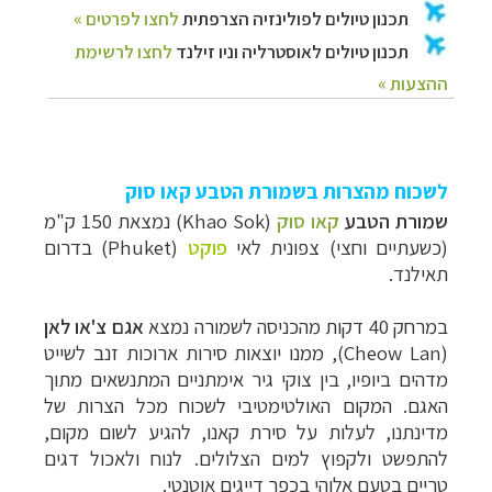
לשכוח מהצרות בשמורת הטבע קאו סוק
שמורת הטבע
קאו סוק
(
Khao Sok
) נמצאת 150 ק"מ
(כשעתיים וחצי) צפונית לאי
פוקט
(
Phuket
) בדרום
תאילנד.
במרחק 40 דקות מהכניסה לשמורה נמצא
אגם צ'או לאן
(Cheow Lan), ממנו יוצאות סי
רות ארוכות זנב לשייט
מדהים ביופיו, בין צוקי גיר אימתניים המתנשאים מתוך
האגם. המקום האולטימטיבי לשכוח מכל הצרות של
מדינתנו, לעלות על סירת קאנו, להגיע לשום מקום,
להתפשט ולקפוץ למים הצלולים. לנוח ולאכול דגים
טריים בטעם אלוהי בכפר דייגים אוטנטי.