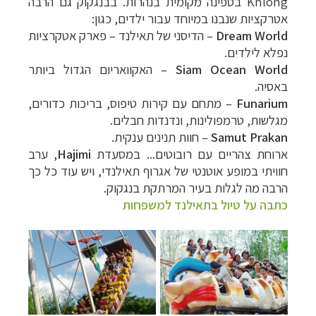
Khlong
בספינה מקומית בנהרות. בבנגקוק גם הרבה
אטרקציות שנבנו במיוחד עבור ילדים, כגון:
Dream World
– הדיסני של תאילנד
–
פארק אטקרציות
נפלא לילדים.
Siam Ocean World
–
האקוואריום הגדול ביותר
באסיה.
Funarium
– מתחם עם קירות טיפוס, בריכות כדורים,
מגלשות, טרמפולינות, ונדנדות חבלים.
Samut Prakan
–
חוות תנינים ענקית.
ארוחת צהריים עם רובוטים... במסעדת
Hajimi
, ערב
חוויתי במופע אוטנטי של אגרוף תאילנדי, ויש עוד כל כך
הרבה מה לגלות בעיר המרתקת בנגקוק.
כתבה על טיול בתאילנד למשפחות