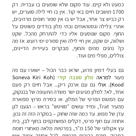
כמעט ולא קיים. עוד מקום שלא שומעים בו עברית.
רק
1700 תושבים חיים באי קוד. אין בו חיי לילה סוערים, יש
רק כביש צר אחד, אבל יש בו אין ספור חופים מרהיבים,
אתרי צלילה וגסטהאוזים ובתי מלון בודדים פשוטים על
החוף. מקום שנוסעים אליו כדי להתרחק מהכל. שקט
ושלווה, ים שקט, אין חיי לילה ואין ספורט ימי רועש. אז מה
כן? נהנים מהים והחוף, מבקרים בעיירית הדייגים,
צוללים, מפלי מים ועוד.
גם בעלי דמיון פרוע, שראו כבר הכול – ישארו עם פה
פעור
למראה
מלון סונבה קירי
(
Soneva Kiri Koh
Kood
)
. אולי
גם עם ארנק ריק... אבל חיים רק פעם
אחד, לא? למלון מגיעים ישר משדה התעופה של בנגקוק,
עם המטוס הפרטי של המלון, או בסירת מרוץ מפוארת
תכנון
טיולים למזרח הרחוק
לחצו לרשימת יעדים »
מהעיר
Trat
, ומייד עושים "סוויטש" בראש
–
הגענו לגן
תכנון
טיולים לפולינזיה הצרפתית
לחצו לפרטים »
עדן של ממש. עד כמה שזה שחוק – במקרה הזה זה נכון.
תכנון
טיולים לאוסטרליה וניו זילנד
לחצו לרשימת
אחוזה עם חוף פרטי, דקלים המשתקפים בחוף לבן, בית
ההצעות »
עץ אקולוגי של 150 מ"ר, בפרטיות מלאה מאחורי חומת
במבוק, מוקף בריכות פרטיות. לכל אחוזה צמוד איש