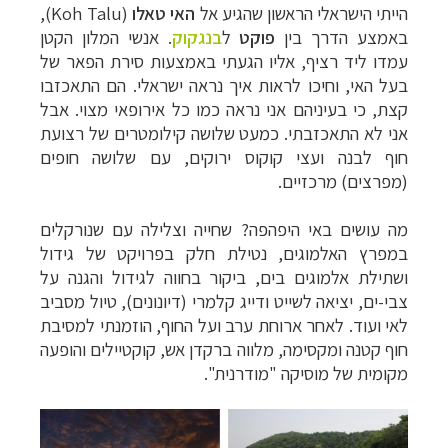
הייתי הישראלי הראשון שהגיע אל
האי
טאלו
(
Koh Talu
),
באמצע הדרך בין
פוקט
ל
בנגקוק
. אנשי המלון הקטן
עמדו ליד רציף, אליו הגעתי באמצעות סירת הפאר של
בעל האי, וחיכו לראות איך נראה ישראלי. הם התאכזבו
קצת, כי בעיניהם אני נראה כמו כל אירופאי מצוי. אבל
אני לא התאכזבתי. כמעט שלושה קילומטרים של רצועת
חוף לבנה ועצי קוקוס ירוקים, עם שלושה חופים
(מפרצים) מרכזיים.
מה עושים באי היפהפה? שחייה וצלילה עם שנורקלים
במפרץ האלמוגים, נטילת חלק בפרויקט של גידול
ושתילת אלמוגים בים, ביקור בחווה לגידול והגנה על
צבי-ים, יציאה לשייט ודייג קלמרי (דיונונים), טיול מסביב
לאי ועוד. לאחר ארוחת ערב ועל החוף, הוזמנתי למסיבת
חוף קטנה ומקסימה, מלווה ברקדן אש, קוקטיילים והופעה
מקומית של מוסיקה "מודרנית".