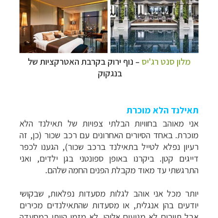
מלון סנט רג'יס
–
נוף ירוק בקרבת האטרקציות של
בנגקוק
תאילנד הלא מוכרת
אני מאוהב בחוויות הבלתי צפויות של
תאילנד הלא
מוכרת
. באחד הסיורים האחרונים עם רכב שכור
(כן, זה
רעיון נפלא לטייל בתאילנד ברכב שכור), הגענו לכפר
דייגים קטן. ביקרנו באופן ספונטני בגן ילדים, ואני
התרגשתי עד מאוד מקבלת הפנים החמה שלהם.
יותר מכל אני אוהב לגלות מסעדות נפלאות, שבקושי
יודעים בהן אנגלית, או מסעדות שהתאילנדים מכירים
אבל תיירים לא מגיעים אליהן. לא מזמן הייתי במסעדה