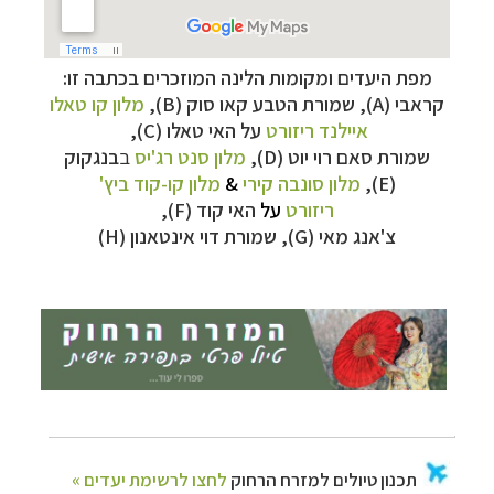
מפת היעדים ומקומות הלינה המוזכרים בכתבה זו:
קראבי (
A
), שמורת הטבע קאו סוק (
B
),
מלון קו טאלו
איילנד ריזורט
על
האי טאלו (
C
),
תכנון
טיולים למזרח הרחוק
לחצו לרשימת יעדים »
שמורת סאם רוי יוט (
D
),
מלון
סנט רג'יס
ב
בנגקוק
תכנון
טיולים לפולינזיה הצרפתית
לחצו לפרטים »
(
E
),
מלון סונבה קירי
&
מלון קו-קוד ביץ'
ריזורט
על
האי קוד (
F
),
תכנון
טיולים לאוסטרליה וניו זילנד
לחצו לרשימת
צ'אנג מאי (
G
), שמורת דוי אינטאנון (
H
)
ההצעות »