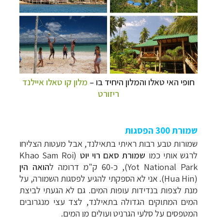
חופי האי טאלו והמלון היחיד בו
–
מלון קו טאלו איילנד
ריזורט
שמורת 300 הפסגות
שמורות טבע רבות ראיתי בתאילנד, אבל מעטות הצליחו
לרגש אותי כמו
שמורת סאם רוי יוט
(
Khao Sam Roi
Yot National Park
), כ-60 ק"מ דרומה ל
הואה הין
(
Hua Hin
). אני לא הספקתי להגיע לפסגות השמורה, על
מנת לצפות בנדידות עופות המים. גם לא הגעתי לביצת
המים המתוקים הגדולה בתאילנד, לצד עצי מנגרובים
המטפסים על סלעי הגרניט ועולים מן המים.