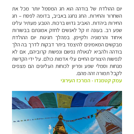
יום ההולדת של בודהה הוא חג המסמל יותר מכל את
השחרור והחירות. החג נחגג באביב, בדומה לפסח
– חג
החירות ביהדות. האביב גדוש ברכות. הטבע מעתיר עלינו
שפע רב. בעונה זו קל לאנשים לחזק אמונתם בבשורות
איחוד והרמוניה ולקיימן. במהלך חגיגות יום ההולדת
מבקשים המאמינים להיצמד ביתר דבקות לדרך בה הלך
בודהה ולהביא לגאולת נפשם ונפשות קרוביהם, אם לא
לנפשות היצורים החיים עלי אדמות כולם. על ידי הקדשת
מנחות וסמלי שפע ופריון לכוחות העליונים הם מצפים
לקבל תמורה זהה מהם.
עמק קטמנדו - המרכז העירוני