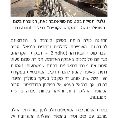
גלגלי תפילה בסטופת סוויאמבהונאת,
המוכרת בשם
הפופולרי השגוי "מקדש הקופים"
(צילום: cristianl)
החגיגה כולה הייתה בסימן סינתזה בין הינדואיזם
לבודהיזם, האופיינית לחלקים נרחבים ב
נפאל
. סביב
ישבו מוכרי ה
בינדהו
(
Bindhu
–
דבקות, הקדשה),
בגדיהם מלוכלכים באבקה האדומה. תמורת סכום פעוט
סימנו את מצחי המאמינים בכתם שמשמעותו נאמנות
לחצו לרשימת יעדים »
תכנון
טיולים למזרח הרחוק
דתית ושאיפה להגיע להכרת העל, המתבטאת בפקיחת
לחצו לפרטים »
תכנון
טיולים לפולינזיה הצרפתית
העין השלישית. מנהג זה מקובל בעיקר בפולחן ההינדי
תכנון
טיולים לאוסטרליה וניו זילנד
לחצו לרשימת
בהודו, אך בנפאל פעפע אל הפולחן הבודהיסטי. סביב
ההצעות »
הסטופה הדליקו נרות והגישו צלחות מנחה גדושות
ומסוגננות.
באחת הפינות יצקו המאמינים חלב לתוך בור גדול. החלב
עורבב עם מים וסיד. בהמשך הועלתה התערובת אל