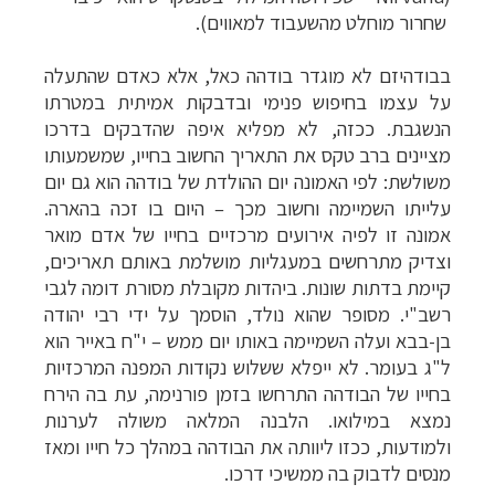
שחרור מוחלט מהשעבוד למאווים).
בבודהיזם לא מוגדר בודהה כאל, אלא כאדם שהתעלה
על עצמו בחיפוש פנימי ובדבקות אמיתית במטרתו
הנשגבת. ככזה, לא מפליא איפה שהדבקים בדרכו
מציינים ברב טקס את התאריך החשוב בחייו, שמשמעותו
משולשת: לפי האמונה יום ההולדת של בודהה הוא גם יום
עלייתו השמיימה וחשוב מכך
–
היום בו זכה בהארה.
אמונה זו לפיה אירועים מרכזיים בחייו של אדם מואר
וצדיק מתרחשים במעגליות מושלמת באותם תאריכים,
קיימת בדתות שונות. ביהדות מקובלת מסורת דומה לגבי
רשב"י. מסופר שהוא נולד, הוסמך על ידי רבי יהודה
בן-בבא ועלה השמיימה באותו יום ממש
–
י"ח באייר הוא
ל"ג בעומר. לא ייפלא ששלוש נקודות המפנה המרכזיות
בחייו של הבודהה התרחשו בזמן פורנימה, עת בה הירח
נמצא במילואו. הלבנה המלאה משולה לערנות
ולמודעות, ככזו ליוותה את הבודהה במהלך כל חייו ומאז
מנסים לדבוק בה ממשיכי דרכו.