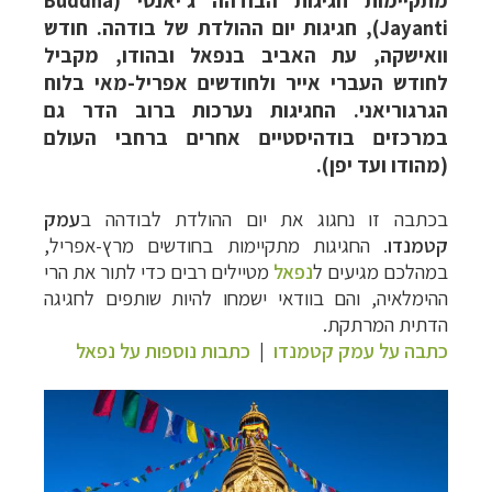
מתקיימות חגיגות הבודהה ג'יאנטי (Buddha
Jayanti), חגיגות יום ההולדת של בודהה. חודש
וואישקה, עת האביב בנפאל ובהודו, מקביל
לחודש העברי אייר ולחודשים אפריל-מאי בלוח
הגרגוריאני. החגיגות נערכות ברוב הדר גם
במרכזים בודהיסטיים אחרים ברחבי העולם
(מהודו ועד יפן).
בכתבה זו נחגוג את יום ההולדת לבודהה ב
עמק
קטמנדו
. החגיגות מתקיימות בחודשים מרץ-אפריל,
במהלכם
מגיעים ל
נפאל
מטיילים רבים כדי לתור את הרי
ההימלאיה, והם בוודאי ישמחו להיות שותפים לחגיגה
הדתית המרתקת.
כתבה על עמק קטמנדו
|
כתבות נוספות על נפאל