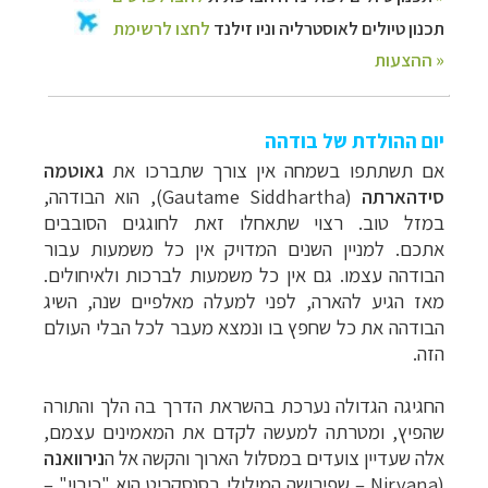
יום ההולדת של בודהה
אם תשתתפו בשמחה אין צורך שתברכו את
גאוטמה
סידהארתה
(
Gautame Siddhartha
), הוא הבודהה,
במזל טוב. רצוי שתאחלו זאת לחוגגים הסובבים
אתכם.
למניין השנים המדויק אין כל משמעות עבור
הבודהה עצמו. גם אין כל משמעות לברכות ולאיחולים.
מאז הגיע להארה, לפני למעלה מאלפיים שנה, השיג
הבודהה את כל שחפץ בו ונמצא מעבר לכל הבלי העולם
הזה.
החגיגה הגדולה נערכת בהשראת הדרך בה הלך והתורה
שהפיץ, ומטרתה למעשה לקדם את המאמינים עצמם,
אלה שעדיין צועדים במסלול הארוך והקשה אל ה
נירוואנה
(
Nirvana
–
שפירושה המילולי בסנסקריט הוא "כיבוי"
–