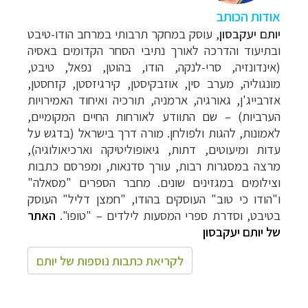
אודות הכותב
יותם יעקבסון
, עוסק במחקר תרבותי במרחב הודו-טיבט
ובתיעוד והדרכה לאורך נתיבי הסחר הקדומים באסיה
(אינדונזיה, סרי-לנקה, הודו, בהוטן, נפאל, טיבט,
מונגוליה, מערב סין, אוזבקיסטן, קירגיזסטן, קזחסטן,
אזרבייג'ן, גאורגיה, ארמניה, תורכיה ואיחוד האמירויות
הערביות) – שם התוודע לאורחות החיים המקומיים,
לאמונות, להגות ולפולחן. מורה דרך בישראל (בדגש על
עדות ומיעוטים, דתות, גיאופוליטיקה וארכיאולוגיה),
מרצה במסגרות רבות, עורך סדנאות, ומפרסם כתבות
וצילומים במגזינים שונים. מחבר הספרים "מסאלה"
ו"הודו כי טוב" העוסקים בהודו, "חמצן דליל" העוסק
בטיבט, וסדרת ספרי המסעות לילדים – "טופו".
האתר
של יותם יעקבסון
לקריאת כתבות נוספות של יותם