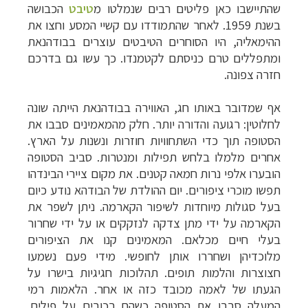
שהתיישבו כאן פליטים רבים שנמלטו מ
טיבט
הכבושה
בשנת 1959.
לאחר שהתמודדו עם קשיי המסע וחצו את
ההימאליה, היו הסוחרים הטיבטים עוצרים בבודהנאת
ומתפללים טרם כניסתם לקטמנדו. כך עשו גם בדרכם
חזרה צפונה.
אף שמדובר באותו חג, האווירה בבודהנאת הייתה שונה
לחלוטין: רגועה והדורה יותר. חלק מהמאמינים סבבו את
הסטופה תוך כדי השתחוויות חוזרות ונשנות על הארץ.
אחרים מלמלו בלחש תפילות
ומנטרות
. סביב הסטופה
הובערו אלפי נרות חמאה קטנים. את מקום ציירי הבינדהו
תפשו מוכרי ציפורים. יום ההולדת של הבודהא נודע כיום
בעל סגולות מיוחדות לשיפור הקארמה. ניתן לשפר את
הקארמה על ידי מתן צדקה לנזקקים או על ידי שחרור
בעלי חיים מכלאם. המאמינים קנו את הציפורים
מלוכדיהן ושחררו אותן לחופשי. מידי פעם נשמעו
חצוצרות והלמות תופים. תהלוכות חגיגיות בישרו על
הגעתו של לאמה מכובד כזה או אחר. הלאמות רמי
המעלה סבבו את הסטופה כשהם רכובים על פילים.