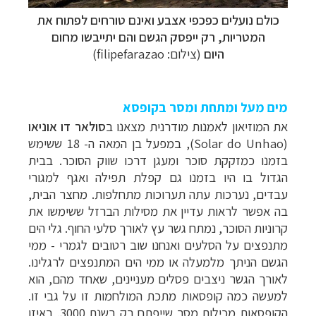
כולם נועלים כפכפי אצבע ואינם טורחים לפתוח את
המטריות, רק ייפסק הגשם והם יתייבשו מחום
היום
(
צילום: filipefarazao)
מים מעל ומתחת ומסר בקופסא
את המוזיאון לאמנות מודרנית מצאנו ב
סולאר דו אוניאו
(
Solar do Unhao
), במפעל בן המאה ה- 18 ששימש
בזמנו כמזקקת סוכר ומעגן דרכו שווק הסוכר. בבית
הגדול בו היו בזמנו גם קפלת תפילה ואגף למגורי
עבדים, נערכות עתה תערוכות מתחלפות. מחצר הבית,
בה אפשר לראות עדיין את מסילות הברזל ששימשו את
קרוניות הסוכר, נמתח גשר עץ לאורך סלעי החוף. גלי הים
מתנפצים על הסלעים ואנחנו שוב רטובים לגמרי - ממי
הגשם הניתך מלמעלה או ממי הים המתנפצים לרגלינו.
לאורך הגשר ניצבים פסלים מעניינים, שאחד מהם, הוא
למעשה כמה קופסאות מתכת המולחמות זו על גבי זו.
הקופסאות מכילות מסר שייפתח רק בשנת 3000. באיזו