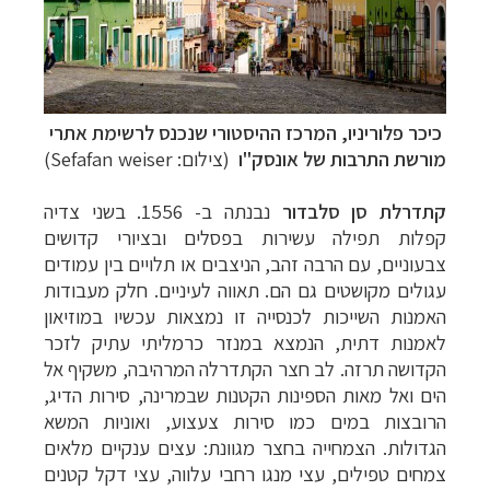
כיכר פלוריניו
, המרכז ההיסטורי שנכנס לרשימת אתרי
מורשת התרבות של אונסק"ו
(צילום:
Sefafan weiser
)
קתדרלת סן סלבדור
נבנתה ב- 1556. בשני צדיה
קפלות תפילה עשירות בפסלים ובציורי קדושים
צבעוניים, עם הרבה זהב, הניצבים או תלויים בין עמודים
עגולים מקושטים גם הם. תאווה לעיניים. חלק מעבודות
האמנות השייכות לכנסייה זו נמצאות עכשיו במוזיאון
לאמנות דתית, הנמצא במנזר כרמליתי עתיק לזכר
הקדושה תרזה. לב חצר הקתדרלה המרהיבה, משקיף אל
הים ואל מאות הספינות הקטנות שבמרינה, סירות הדיג,
הרובצות במים כמו סירות צעצוע, ואוניות המשא
הגדולות. הצמחייה בחצר מגוונת: עצים ענקיים מלאים
צמחים טפילים, עצי מנגו רחבי עלווה, עצי דקל קטנים