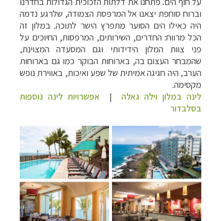
על חוף הים. פתחנו את דלתות הזכוכית הגדולות בחדרנו
וברוח סוחפת יצאנו אל המרפסת הצמודה, שלרגע נדמה
היה כאילו הים הסוער מתפרץ הישר לתוכה. במלון זה
הכל מרווח: החדרים, השירותים, המרפסות, החיוכים על
פני צוות המלון הידידותי וגם המסעדה המצוינת,
שהמבחר העצום בה, בארוחות הבוקר כמו גם בארוחות
הערב, היה חגיגה אמיתית של שפע ואיכות, באווירת נופש
מקסימה.
לינה במלון וילה גאלה
|
אפשרויות לינה נוספות
בסלבדור