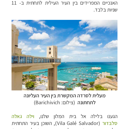
האנכיים המפרידים בין העיר העילית לתחתית ב- 11
שניות בלבד.
תכנון
טיולים לדרום ומרכז אמריקה
לחצו לרשימת
היעדים »
מעלית לסרדה המקשרת בין העיר העליונה
תכנון
טיולים לצפון אמריקה
לחצו לרשימת היעדים »
לתחתונה
(
צילום: Barichivich)
קרוזים והפלגות נופש
לחצו לרשימת היעדים »
הגענו בלילה אל בית המלון שלנו,
וילה גאלה
סלבדור
(
Vila Galé Salvador
), השוכן בעיר התחתית