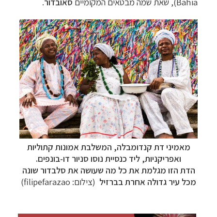
Bahia), שאת שמה מבטאים המקומיים
סאובדור
.
תכנון
טיולים לדרום ומרכז אמריקה
לחצו לרשימת
היעדים »
מאמיני דת קנדומבלה, המשלבת אמונות קתוליות
תכנון
טיולים לצפון אמריקה
לחצו לרשימת היעדים »
ואפריקניות, ליד
כנסיית
נוסו סניור דו-בונפים
.
קרוזים והפלגות נופש
לחצו לרשימת היעדים »
הדת הזו מגלמת את כל מה שעושה את סלבדור שונה
מכל עיר גדולה אחרת בברזיל
(
צילום: filipefarazao)