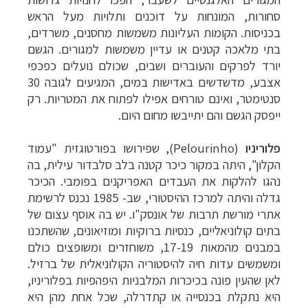
סחורות, המונחות על דוכנים ותלויות מעל הראש
בכניסות. הקומות העליונות משמשות מחסנים, משרדים,
בתי מלאכה קטנים או עדיין משמשות למגורים. הגשם
יורד לפרקים והעוברים ושבים, שכולם נועלים כפכפי
אצבע, מדשדשים באדישות במים, המגיעים לגובה 30
סנטימטר, ואינם טורחים אפילו לפתוח את המטריות. רק
ייפסק הגשם והם יתייבשו מחום היום.
פלוריניו
(Pelourinho)
, שפירושו בפורטוגזית "עמוד
הקלון", היתה במקור כיכר קטנה בלב סלבדור עילית, בה
נהגו להלקות את העבדים האפריקנים בפומבי. הכיכר
גדלה והיתה למרכז ההיסטורי, שב- 1985 נכנס לרשימת
אתרי מורשת תרבות של אונסק"ו. יש בה אוסף עצום של
בתים קולוניאליים, כנסיות ברוקיות ומוזיאונים, שהשתכנו
במבנים מהמאות 17-19, משוחזרים ומשופצים כולם
ומשמשים עדות חיה להיסטוריה הקולוניאלית של ברזיל.
לאן שהעין פונה בכיכרות המלבניות היפהפיות בפלוריניו,
היא נתקלת בכנסייה או קתדרלה, שכל אחת מהן היא