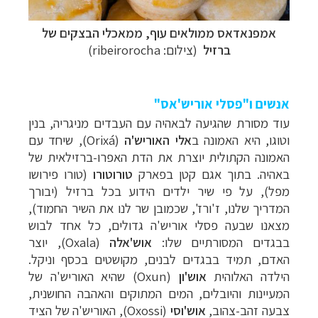
אמפנאדאס ממולאים עוף, ממאכלי הבצקים של
ברזיל
(
צילום: ribeirorocha)
אנשים ו"פסלי אוריש'אס"
עוד מסורת שהגיעה לבאהיה עם העבדים מניגריה, בנין
וטוגו, היא האמונה ב
אלי האוריש'ה
(
(Orixá
, שיחד עם
האמונה הקתולית יוצרת את הדת האפרו-ברזילאית של
באהיה. בתוך אגם קטן בפארק
טורוטורו
(טורו פירושו
מפל), על פי שיר ילדים הידוע בכל ברזיל (יבורך
המדריך שלנו, ז'ורז', שכמובן שר לנו את השיר החמוד),
מצאנו שבעה פסלי אוריש'ה גדולים, כל אחד לבוש
בבגדים המסורתיים שלו:
אוש'אלה
(Oxala)
, יוצר
האדם, תמיד בבגדים לבנים, מקושטים בכסף וניקל.
הילדה האלוהית
אוש'ון
(Oxun)
שהיא האוריש'ה של
המעיינות והיובלים, המים המתוקים והאהבה החושנית,
צבעה זהב-צהוב,
אוש'וסי
(
(Oxossi
, האוריש'ה של הציד