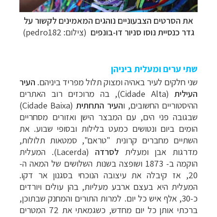
את הסרטים הצבעוניים נוהגים המאמינים לקשור על
גדר כנסיית
נוסו סניור דו-בונפים
(
צילום: pedro182)
שתי ערים ומעלית ביניהן
שני חלקים לעיר באהיה ומצוק תלול מפריד ביניהם.
העיר
העילית
(
Cidade Alta
), בה מרוכזים רוב האתרים
ההיסטוריים החשובים, ו
העיר התחתית
(
Cidade Baixa
)
שבגובה פני הים, עם המבצר הישן ואזורים מסחריים
הומים ביום ונטושים כמעט בלילות ובסופי שבוע. את
השתיים מחברים קרונית "טראם", סמטאות תלולות,
מדרגות אבן ומעלית
לסרדה
(
Lacerda
). המעלית
הוקמה ב- 1873 ושופצה בשנות השלושים של המאה ה-
20, אז קיבלה את עיצובה הנוכחי בסגנון אר דקו.
המעלית היא בעצם ארבע מעליות, בהן עולים ויורדים
כ-30, אלף איש כל יום. למרות התורים והמחנק שבתוכן,
ברכתי אותן כל יום מחדש, כשגמאתי את 72 המטרים