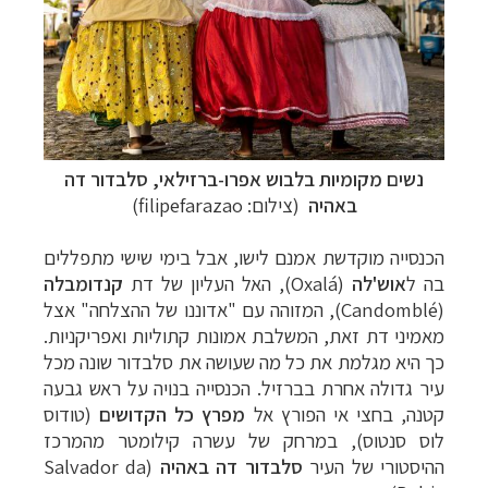
נשים מקומיות בלבוש אפרו-ברזילאי,
סלבדור דה
באהיה
(
צילום: filipefarazao)
הכנסייה מוקדשת אמנם לישו, אבל בימי שישי מתפללים
בה ל
אוש'לה
(Oxalá)
, האל העליון של דת
קנדומבלה
(Candomblé)
, המזוהה עם "אדוננו של ההצלחה" אצל
מאמיני דת זאת, המשלבת אמונות קתוליות ואפריקניות.
כך היא מגלמת את כל מה שעושה את סלבדור שונה מכל
עיר גדולה אחרת בברזיל. הכנסייה בנויה על ראש גבעה
קטנה, בחצי אי הפורץ אל
מפרץ כל הקדושים
(טודוס
לוס סנטוס), במרחק של עשרה קילומטר מהמרכז
ההיסטורי של העיר
סלבדור דה באהיה
(Salvador da