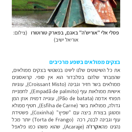
פסלי אלי "אוריש'ה" באגם, בפארק טורוטורו
(
צילום:
אוריאל ישיב)
בצקים ממולאים בשפע מרכיבים
את כל השיטוטים שלנו ליווינו בנשנושי בצקים ממולאים,
שהמבחר שלהם בסלבדור הוא אין סופי. קרואסונים
ממולאים בשר חזיר וגבינה (
Croissant Misto
), עוגיות
אישיות ממולאות עוף (
Empadã de palmito
), לחמניית
תפוחי אדמה (
Pão de batata
), עוגייה דמוית אוזן המן
גדולה, ממולאת בשר (
Esfiha de Carne
), חטיף ממולא
ומטוגן בצורת ביצה עם "שפיץ" (
Coxinha
), פשטידת
עוף וגבינה לבנה, רכה
(Torta de Frango)
יותר מכל
נהנינו מה
אקרז'ה
(
Acaraje
), שהוא משהו כמו פלאפל