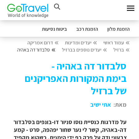
הזמנת מלון
הזמנת רכב
ביטוח נסיעות
עמוד ראשי
יעדים ומדינות
דרום אמריקה
ברזיל
יעדים נוספים בברזיל
סלבדור דה באהיה
סלבדור דה באהיה -
בימת המקורות האפריקנים
של ברזיל
מאת:
אתי ישיב
על מדרגות כנסיית נוסו סניור דו-בונפים בסלבדור
דה-באהיה, קשר לי נער שחור יפהפה, סרט - קמע
צבעוני ודק על פרק כף ידי הימנית, כשהוא מקפיד