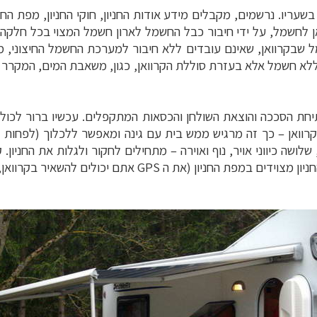
ריו. נרשמים, מקבלים מידע אודות החניון, חוקי החניון, מפת החניו
אן לחשמל, על ידי חיבור כבל החשמל לארון חשמל המצוי בכל חלקה
שמל שבקרוואן, שאינם עובדים ללא חיבור למערכת החשמל החיצוני, 
לא חשמל אלא בעזרת סוללת הקרוואן, כגון, משאבת המים, המקרר 
תיחת הסככה והוצאת השולחן והכסאות המתקפלים. עכשיו ברור לכ
רוואן
–
כך זה מרגיש ממש בית עם גינה ומאפשר ללכלוך (לפחות ל
לושה כיווני אויר, נוף ואוירה
–
מתחילים לחקור ולגלות את החניון. 
ניון מצוידים במפת החניון (את ה
GPS
אתם יכולים להשאיר בקרוואן, 