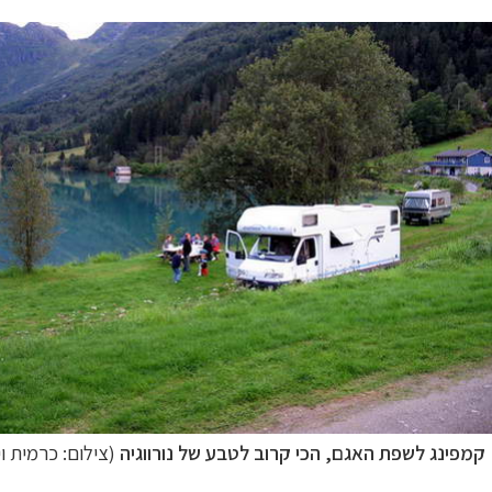
ופש
לחצו לרשימת היעדים »
ינות אירופה
לחצו לרשימת היעדים »
קמפינג לשפת האגם, הכי קרוב לטבע של נורווגיה
(צילום: כרמית וי
יקה הצפונית
לחצו לרשימת היעדים »