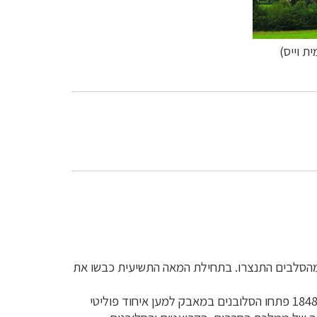
ת וייס)
- 8 עבר האזור לשליטה של הפרנקים ורבים מהסלבים התנצרו. בתחילת המאה התשיעית כבשו את
של שנת 1848 פתחו הסלובנים במאבק למען איחוד פוליטי