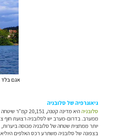
אגם בלד ב
גיאוגרפיה של סלובניה
סלובניה
היא מדינה קטנה, 20,151 קמ"ר שיטחה (כמדינת ישראל), הנמצאת בליבה של
ממערב. בדרום-מערב יש לסלובניה רצועת חוף צ
יותר ממחצית שטחה של סלובניה מכוסה ביערות, עוד 25% מכוסים כרי דשא, ומעט למעלה מ- 10% הם שטחים חקלאיים 
בצפונה של סלובניה משתרע רכס האלפים היוליאנ