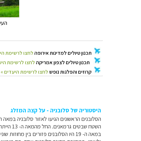
העי
היסטוריה של סלובניה - על קצה המזלג
השטח שבטים גרמאנים. החל מהמאה ה- 13 הייתה סלובניה חלק מאוסטריה, על גילגוליה השונים, עד שנת 1918.
במאה ה- 19 היו הסלובנים פזורים בין מחוזות שונים של האימפריה האוסטרו-הונגרית. במאורעות