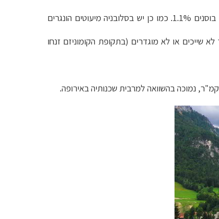
בסלובניה 2 מיליון תושבים (כרבע מישראל), המורכבים מרוב של סלובנים 83%, ועוד סרבים 2%, קרואטים 1.8%, בוסנים 1.1%. כמו כן יש בסלובניה מיעוטים הונגרים
לים 57.8%, ועוד מוסלמים 2.4%, אורתודוקסים 2.3%, נוצרים, אחרים 0.9%. כל השאר לא שייכים או לא מוגדרים (בתקופת הקומוניזם זנחו