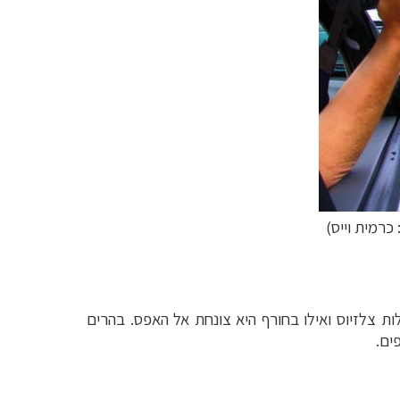
 כרמית וייס)
 של סלובניה מזג האויר הוא יבשתי, עם חורף קר וקיץ חם. בקיץ הטמפרטורה הממוצעת היא 21 מעלות צלזיוס ואילו בחורף היא צונחת אל האפס. בהרים