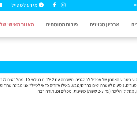
מידע למטייל
תר
ים
ארכיון מגזינים
פורום המומחים
האזור האישי שלי
שלום רב מתכננים לנסוע בשבוע האחרון של
סגורים. נוסעים לעשרה ימים בהרים/טבע. באילו אזורים כדאי לטייל? אני מבינה שרודופי
2- שעות) מעיינות, מפלים וכו. תודה רבה