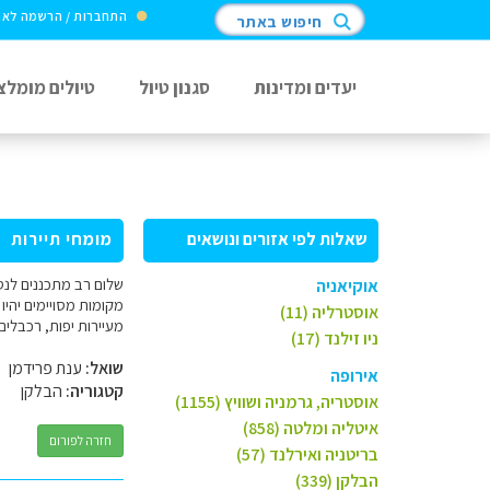
התחברות / הרשמה לא
חיפוש באתר
יעדים ומדינות
סגנון טיול
טיולים מומלצ
שאלות לפי אזורים ונושאים
מומחי תיירות
אוקיאניה
מקומות מסויימים יהיו 
אוסטרליה (11)
מעיירות יפות, רכבלים, מסלולי הליכה (עד 3
ניו זילנד (17)
שואל:
ענת פרידמן
אירופה
קטגוריה:
הבלקן
אוסטריה, גרמניה ושוויץ (1155)
איטליה ומלטה (858)
חזרה לפורום
בריטניה ואירלנד (57)
הבלקן (339)