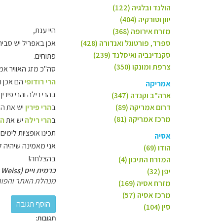
הולנד ובלגיה (122)
יוון וטורקיה (404)
היי ענת,
מזרח אירופה (368)
ספרד, פורטוגל ואנדורה (428)
אכן באפריל יש סביר
סקנדינביה ואיסלנד (239)
פתוחים.
צרפת ומונקו (350)
סה"כ מזג האוויר אמו
הרי רודופי
הם אכן ה
אמריקה
בהרי רילה והרי פירי
ארה"ב וקנדה (347)
דרום אמריקה (89)
ב
הרי פירין
יש את העי
מרכז אמריקה (81)
ב
הרי רילה
יש את
הע
תכינו אופציות לימים
אסיה
אני מאמינה שיהיה ל
הודו (69)
בהצלחה!
המזרח התיכון (4)
כרמית וייס (Carmit Weiss)
יפן (32)
מנהלת האתר והפור
מזרח אסיה (169)
מרכז אסיה (57)
סין (104)
תגובות: