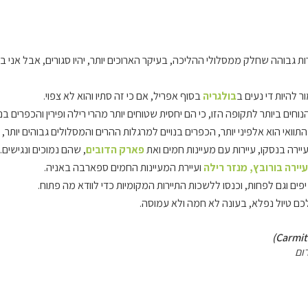
ות גבוהה שחלק ממסלולי ההליכה, בעיקר הארוכים יותר, יהיו סגורים, אבל אני
ר להיות די נעים ב
בולגריה
בסוף אפריל, אם כי זה סתיו והוא לא צפוי.
נוחים ביותר לתקופה הזו, כי הם יחסית שטוחים יותר מהרי רילה ופירין והכפרים בנ
ן התוואי הוא אלפיני יותר, הכפרים בנויים למרגלות ההרים והמסלולים גבוהים יותר
ירה בנסקו, עיירות עם מעיינות חמים ואת
פארק הדובים
, שהם נמוכים ונגישים.
יירה בורובץ, מנזר רילה
ועיירת המעיינות החמים ספארבה באניה.
 יפים וגם לפחות, וכנסו ללשכות התיירות המקומיות כדי לוודא מה פתוח.
כם טיול נפלא, בעונה לא חמה ולא עמוסה.
ום