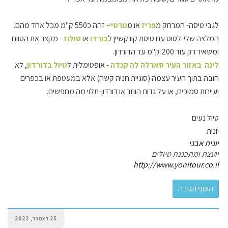
לגבי טיסה- המרחק מ
פריז
או מ
מרסיי
- זהה כ550 ק"מ מכל אחד מהם.
המלצה שלי-לטוס עם טיסת קונקשיין ל
בורדו
או
טולוז
- מקצר את הטווח
ומשאיר רק עוד 200 ק"מ עד הדורדון.
לינה באזור העיר סארלה לה קנדה
- אופטימלית ל
טיול בדורדון
, לא
חובה בתוך העיר עצמה (סוגיית חניה קשה) אלא במעטפת או בכפרים
ועיירות סמוכים, או על גדות הווזר או דורדון-תלוי מה מחפשים.
טיול נעים
יונית
יונית אבני
יועצת ומתכננת טיולים
http://www.yonitour.co.il
25 דצמבר, 2022