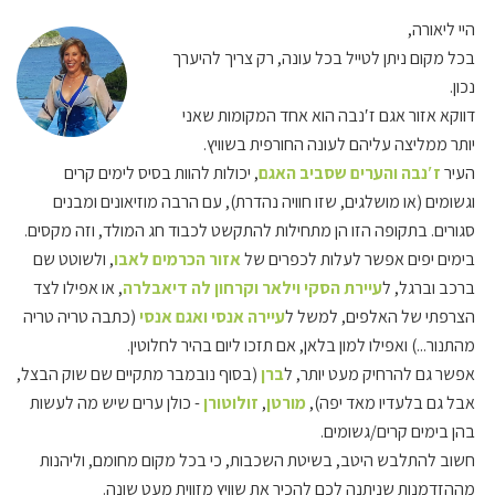
היי ליאורה,
בכל מקום ניתן לטייל בכל עונה, רק צריך להיערך
נכון.
דווקא אזור אגם ז′נבה הוא אחד המקומות שאני
יותר ממליצה עליהם לעונה החורפית בשוויץ.
העיר
ז′נבה והערים שסביב האגם
, יכולות להוות בסיס לימים קרים
וגשומים (או מושלגים, שזו חוויה נהדרת), עם הרבה מוזיאונים ומבנים
סגורים. בתקופה הזו הן מתחילות להתקשט לכבוד חג המולד, וזה מקסים.
בימים יפים אפשר לעלות לכפרים של
אזור הכרמים לאבו
, ולשוטט שם
ברכב וברגל, ל
עיירת הסקי וילאר וקרחון לה דיאבלרה
, או אפילו לצד
הצרפתי של האלפים, למשל ל
עיירה אנסי ואגם אנסי
(כתבה טריה טריה
מהתנור...) ואפילו למון בלאן, אם תזכו ליום בהיר לחלוטין.
אפשר גם להרחיק מעט יותר, ל
ברן
(בסוף נובמבר מתקיים שם שוק הבצל,
אבל גם בלעדיו מאד יפה),
מורטן
,
זולוטורן
- כולן ערים שיש מה לעשות
בהן בימים קרים/גשומים.
חשוב להתלבש היטב, בשיטת השכבות, כי בכל מקום מחומם, וליהנות
מההזדמנות שניתנה לכם להכיר את שוויץ מזווית מעט שונה.