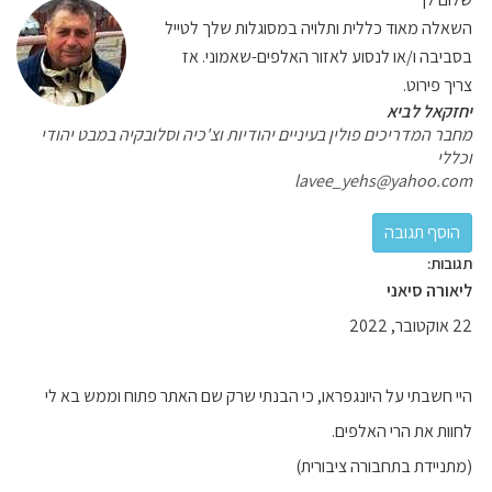
השאלה מאוד כללית ותלויה במסוגלות שלך לטייל
בסביבה ו/או לנסוע לאזור האלפים-שאמוני. אז
צריך פירוט.
יחזקאל לביא
מחבר המדריכים פולין בעיניים יהודיות וצ'כיה וסלובקיה במבט יהודי
וכללי
lavee_yehs@yahoo.com
תגובות:
ליאורה סיאני
22 אוקטובר, 2022
היי חשבתי על היונגפראו, כי הבנתי שרק שם האתר פתוח וממש בא לי
לחוות את הרי האלפים.
(מתניידת בתחבורה ציבורית)