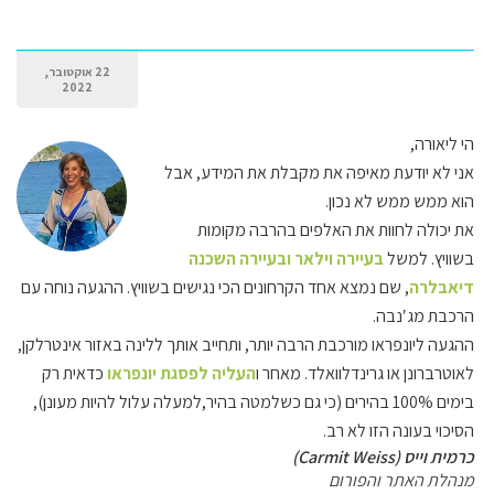
22 אוקטובר,
2022
הי ליאורה,
אני לא יודעת מאיפה את מקבלת את המידע, אבל
הוא ממש ממש לא נכון.
את יכולה לחוות את האלפים בהרבה מקומות
בשוויץ. למשל
בעיירה וילאר ובעיירה השכנה
דיאבלרה
, שם נמצא אחד הקרחונים הכי נגישים בשוויץ. ההגעה נוחה עם
הרכבת מג′נבה.
ההגעה ליונפראו מורכבת הרבה יותר, ותחייב אותך ללינה באזור אינטרלקן,
לאוטרברונן או גרינדלוואלד. מאחר ו
העליה לפסגת יונפראו
כדאית רק
בימים 100% בהירים (כי גם כשלמטה בהיר,למעלה עלול להיות מעונן),
הסיכוי בעונה הזו לא רב.
כרמית וייס (Carmit Weiss)
מנהלת האתר והפורום