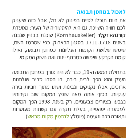
לאכול במחסן תבואה
את היום תוכלו לסיים בפינוק לא זול, אבל כזה שיעניק
לכם חוויה השייכת גם היא להיסטוריה של העיר: מסעדת
קורנהאוזקֶלֶר
(
Kornhauskeller
) שוכנת בבניין שנבנה
בשנים 1711-1718 בסגנון הבארוק. כפי שמרמז השם,
שימשו שלושת הקומות העליונות כמחסן תבואה, ואילו
קומת הקרקע שימשה כמרתף יינות ואת השוק המקומי.
בתחילת המאה ה-19, כבר לא היה צורך במחסן התבואה
הענק והוא הפך לבית בירה, בו הסבו סביב שולחנות
ארוכים, אכלו נקניקים וגבינות ושתו מתוך חביות בירה
ענקיות. בסוף אותה מאה שופץ המקום שוב וקירותיו
נצבעו בציורים צבעוניים.
רק בשנת 1998 הפך המקום
למסעדה יפהפייה, בעלת תקרה עם קשתות מעוטרות
ותאורה רכה ונעימה (מומלץ
לה
זמין מקום מראש
)
.