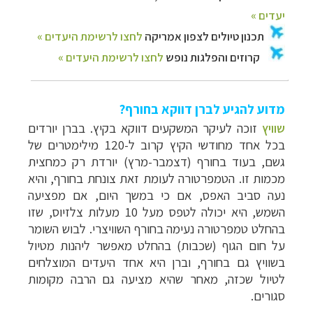
מדוע להגיע לברן דווקא בחורף?
שוויץ
זוכה לעיקר המשקעים דווקא בקיץ. בברן יורדים
בכל אחד מחודשי הקיץ קרוב ל-120 מילימטרים של
גשם, בעוד בחורף (דצמבר-מרץ) יורדת רק כמחצית
מכמות זו.
הטמפרטורה לעומת זאת צונחת בחורף, והיא
נעה סביב האפס, אם כי במשך היום, אם מפציעה
השמש, היא יכולה לטפס מעל 10 מעלות צלזיוס, שזו
בהחלט טמפרטורה נעימה בחורף השוויצרי
. לבוש השומר
על חום הגוף (שכבות) בהחלט מאפשר ליהנות מטיול
בשוויץ גם בחורף, וברן היא אחד היעדים המוצלחים
לטיול שכזה, מאחר שהיא מציעה גם הרבה מקומות
סגורים.