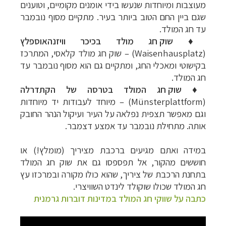
מעוצבות ומיוחדות שנעשו בידי אומנים מקומיים, וטוענים
שגם ביין החם הטוב ביותר בעיר. מתקיים מסוף נובמבר
עד חג המולד.
♦
שוק חג מולד בכיכר וויזנהאוספלץ
(Waisenhausplatz) – שוק חג מולד קלאסי, המתרכז
בקישוטי ומאכלי החג, ומתקיים גם הוא מסוף נובמבר עד
חג המולד.
♦
שוק חג המולד בטרסה של הקתדרלה
(Münsterplattform) – מיוחד לעבודות יד מיוחדות
וגם מאפשר תצפית נפלאה על העיר ועיקול הנהר החובק
אותה. מתחילת נובמבר עד אמצע דצמבר.
במידה ואתם מגיעים ברכבת מציריך (מומלץ!) או
חוששים מהקור, אל תפספסו גם את שוק חג המולד
בתחנת הרכבת של ציריך, שהוא כולו מקורה ובמרכזו עץ
חג המולד שכולו שוקולד לינדט השוויצרי.
כתבה על שווקי חג המולד במדינות דוברות גרמנית