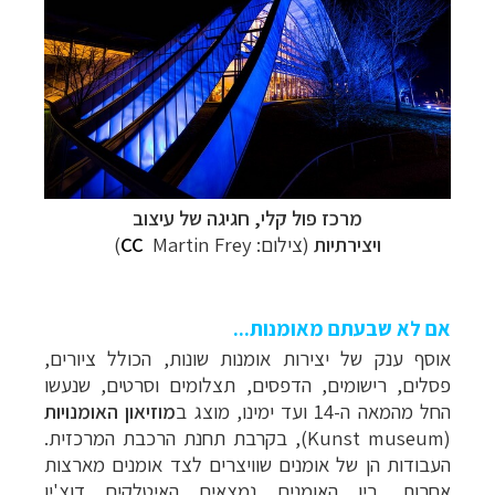
מרכז פול קלי, חגיגה של עיצוב
ויצירתיות
(צילום:
Martin Frey
CC
)
אם לא שבעתם מאומנות...
אוסף ענק של יצירות אומנות שונות, הכולל ציורים,
פסלים, רישומים, הדפסים, תצלומים וסרטים, שנעשו
החל מהמאה ה-14 ועד ימינו, מוצג ב
מוזיאון האומנויות
(
Kunst museum
), בקרבת תחנת הרכבת המרכזית.
העבודות הן של אומנים שוויצרים לצד אומנים מארצות
אחרות. בין האומנים נמצאים האיטלקים דוצ'יו