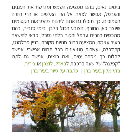
בימים נאים, בהם מפציעה השמש ומגרשת את העננים
והערפל, אפשר לצאת
אל הרי האלפים או הרי היורה
ה
סמוכים. כך תוכלו גם אתם ליהנות מהמראות הקסומים
שיוצר כאן החורף, הצובע הכול בלבן.
בימי סגריר, בהם
מתכסים ההרים ערפל והקור בלתי נסבל, כדאי להישאר
בעיר עצמה, המציעה רחוב חנויות מקורה, בניין פרלמנט,
קתדרלה, ועשרות מוזיאונים בכל תחום אפשרי. אפשר
לבלות כך מספר ימים, ואם רוצים, אפשר גם לתת
"קפיצה" של שעה ברכבת ל
באזל
,
לוצרן
או
ציריך
.
בתי מלון בעיר ברן
|
כתבה על סיור בעיר ברן