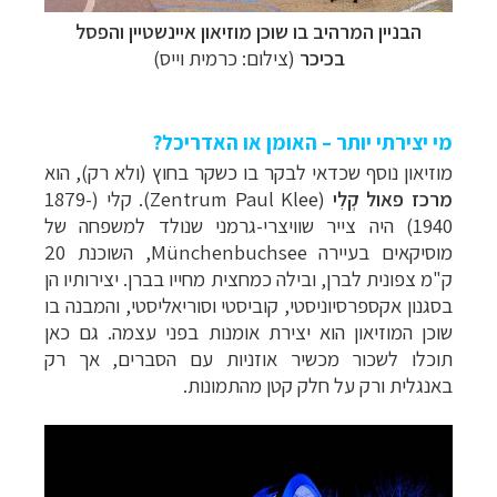
הבניין המרהיב בו שוכן מוזיאון איינשטיין והפסל
בכיכר
(צילום: כרמית וייס)
מי יצירתי יותר – האומן או האדריכל?
מוזיאון נוסף שכדאי לבקר בו כשקר בחוץ (ולא רק), הוא
מרכז פאול קְלִי
(
Zentrum Paul Klee
). קלי (
1879-
1940
) היה צייר שוויצרי-גרמני שנולד למשפחה של
מוסיקאים בעיירה
Münchenbuchsee
, השוכנת 20
ק"מ צפונית לברן, ובילה כמחצית מחייו בברן.
יצירותיו הן
בסגנון אקספרסיוניסטי, קוביסטי וסוריאליסטי, ו
המבנה בו
שוכן המוזיאון הוא יצירת אומנות בפני עצמה.
גם כאן
תוכלו לשכור מכשיר אוזניות עם הסברים, אך רק
באנגלית ורק על חלק קטן מהתמונות.