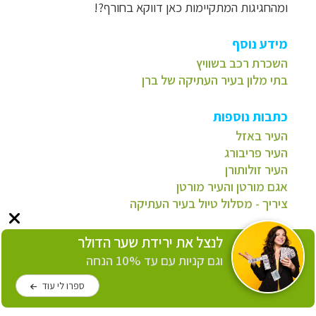
ומהחגיגות המתקיימות כאן דווקא בחורף?!
מידע נוסף
השכרת רכב בשוויץ
בתי מלון בעיר העתיקה של ברן
כתבות נוספות
העיר באזל
העיר פריבורג
העיר זולותורן
אגם מורטן והעיר מורטן
ציריך - מסלול טיול בעיר העתיקה
* הכותבת הייתה אורחת משרד התיירות של שוויץ.
לנצל את ירידת שער הדולר
וגם קניות עם עד 10% הנחה
ספרו לי עוד