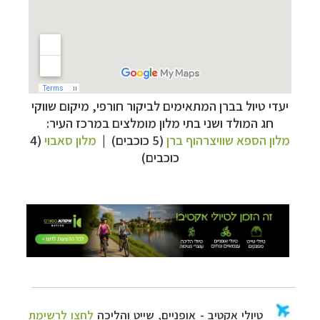
טיולי אקטיב - אופניים, שייט והליכה
לחצו לרשימת
יעדי טיול בברן המתאימים לביקור חורפי,
מיקום שווקי
יעדים »
חג המולד
ושני בתי מלון מומלצים במרכז העיר:
תכנון
טיולים לצפון אמריקה
לחצו לרשימת היעדים »
מלון הספא שוויצרהוף ברן
(5 כוכבים) |
מלון סאבוי
(4
כוכבים)
קרוזים והפלגות נופש
לחצו לרשימת היעדים »