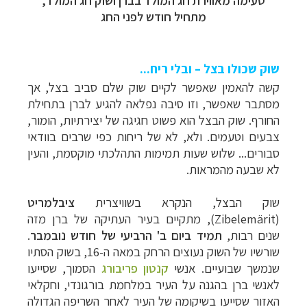
מתחיל חודש לפני החג
שוק שכולו בצל – ובלי ריח...
קשה להאמין שאפשר לקיים שוק שלם סביב בצל, אך
מסתבר שאפשר, וזו סיבה נפלאה להגיע לברן בתחילת
החורף. שוק הבצל הוא פשוט חגיגה של יצירתיות, הומור,
צבעים וטעמים. ולא, לא של ריחות כפי שרבים בוודאי
סבורים...
שלוש שעות תמימות
התהלכתי מוקסמת, והעין
לא שבעה מהמראות.
שוק הבצל, הנקרא בשוויצרית
צ
יבלמריט
(
Zibelemärit
), מתקיים בעיר העתיקה של ברן מזה
שנים רבות,
תמיד ביום ב' הרביעי של חודש נובמבר
.
שורשיו של השוק נעוצים הרחק במאה ה-16, בשוק הסתיו
שנמשך שבועיים. אנשי
קנטון פריבורג
הסמוך, שסייעו
לאנשי ברן בהגנה על העיר במלחמת בורגונדי, וחקלאי
האזור שסייעו בשיקומה של העיר לאחר השריפה הגדולה