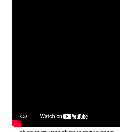
טעימה מאווירת חג המולד בברן ושוק חג המולד,