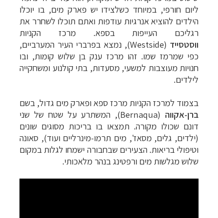
ליום חורפי, במיוחד כשלצידו יש פארק מים, בו יוכלו
הילדים להוציא אנרגיות עודפות ואתם תוכלו לשחרר את
רגליכם העייפות בספא. מרכז הקניות
ווסטסייד
(
Westside
), נמצא בפרברי העיר המערביים
,
כפי שמרמז שמו
. זהו מרכז ענק בן שלוש קומות, ובו
חנויות מעוצבות למשעי, מסעדות, בתי קולנוע ומשחקייה
לילדים.
בצמוד למרכז הקניות מרכז ספא ופארק מים גדול, בשם
ברן-אקווה
(
Bernaqua
), המשתרע על שטח של שני
דונם שכולו מקורה. תמצאו בו בריכות מסוגים שונים
(ילדים, גלים, מסאז', מים תרמו-מינרליים ועוד), סאונה
וטיפולי בריאות. הצעירים שבחבורה ישמחו לגלות במקום
שלוש מגלשות מים ורפטינג בנהר מלאכותי.