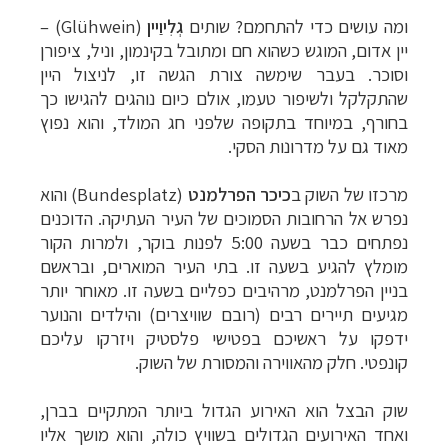
ומה עושים כדי להתחמם? שותים
גְלִיוַ‏יין
(
Glühwein
)
–
יין אדום, המוגש כשהוא חם ומתובל בקינמון, וניל, ציפורן
וסוכר. בעבר שימשה צורת הגשה זו, לניצול היין
שהתקלקל ולשיפור טעמו, אולם כיום נוהגים להגישו כך
בחורף, במיוחד בתקופה שלפני חג המולד, והוא נפוץ
מאוד גם על מדרונות הסקי.
טיולי אקטיב - אופניים, שייט והליכה
לחצו לרשימת
מרכזו של השוק ב
כיכר הפרלמנט
(
Bundesplatz
) והוא
יעדים »
נפרש אל הרחובות הסמוכים של העיר העתיקה. הדוכנים
תכנון
טיולים לצפון אמריקה
לחצו לרשימת היעדים »
נפתחים כבר בשעה 5:00 לפנות בוקר, ולמרות הקור
מומלץ להגיע בשעה זו. בתי העיר המוארים, ובראשם
קרוזים והפלגות נופש
לחצו לרשימת היעדים »
בניין הפרלמנט, מרהיבים כפליים בשעה זו. מאוחר יותר
מגיעים תיירים רבים (רובם שוויצרים) והילדים והנוער
ידפקו על ראשיכם בפטישי פלסטיק ויזרקו עליכם
קונפטי. חלק מהאווירה והמסורת של השוק.
שוק הבצל הוא האירוע הגדול ביותר המתקיים בברן,
ואחד האירועים הגדולים בשוויץ כולה, והוא מושך אליו