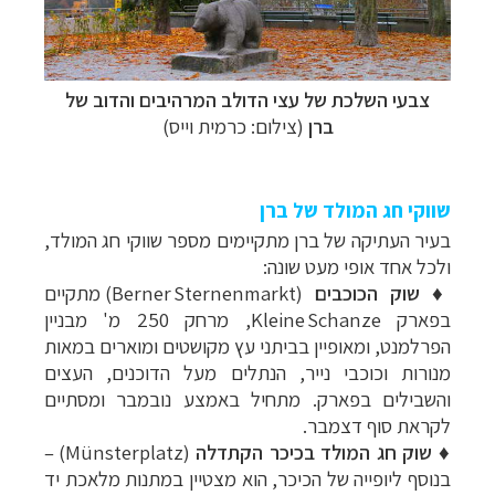
צבעי השלכת של עצי הדולב המרהיבים והדוב של
ברן
(צילום: כרמית וייס)
שווקי חג המולד של ברן
בעיר העתיקה של ברן מתקיימים מספר שווקי חג המולד,
ולכל אחד אופי מעט שונה:
♦
שוק הכוכבים
(Berner Sternenmarkt) מתקיים
בפארק Kleine Schanze, מרחק 250 מ' מבניין
הפרלמנט, ומאופיין בביתני עץ מקושטים ומוארים במאות
מנורות וכוכבי נייר, הנתלים מעל הדוכנים, העצים
והשבילים בפארק. מתחיל באמצע נובמבר ומסתיים
לקראת סוף דצמבר.
♦
שוק חג המולד בכיכר הקתדלה
(Münsterplatz) –
בנוסף ליופייה של הכיכר, הוא מצטיין במתנות מלאכת יד