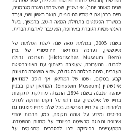
שנים מאוחר יותר). איינשטיין, שמשפחתו היגרה מגרמניה,
סיים בברן את לימודיו התיכוניים, תואר ראשון ושני, ועבד
במשרד הפטנטים בתחילת המאה ה-20. בהמשך, בשל
האנטישמיות הגוברת באירופה, הוא עבר לארצות הברית.
בשנת 2005, במלאת מאה שנה לשנת הפלאות של
איינשטיין, נערכה ב
מוזיאון ההיסטורי של ברן
(
Historisches Museum Bern
) תערוכה גדולה
לכבודו. התערוכה, שעוצבה בשיתוף עם האוניברסיטה
העברית, היתה הצלחה כה גדולה, שהיא הושארה כתצוגת
קבע במקום, ושמו של המוזיאון אף הוסב ל
מוזיאון
איינשטיין
(
Einstein Museum
).
המוזיאון שוכן בבניין
יפהפה שנבנה בשנת 1894. התצוגה מחולקת לתקופות
בחייו של איינשטיין, עם דגש על זיקתו החזקה למדע
וליהדות וכן על חייו הפרטיים. בכל שלב מחייו מוצגים גם
פריטים ומידע על אותה תקופה, כמו, תרבות יהודי
אירופה ותצוגה מרשימה במיוחד על מחנות ההשמדה.
המתעניינים בפיסיקה יזכו להסברים מחכימים על