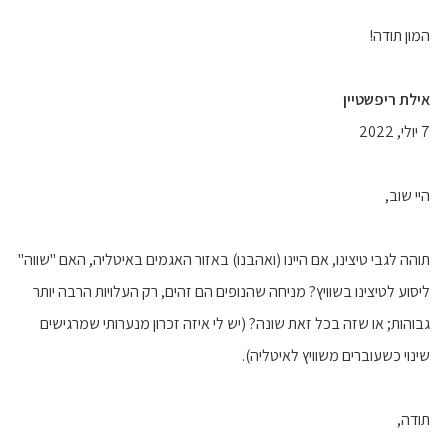
המון תודה!
אילת ריפשטיין
7 יולי, 2022
היי שוב,
תוהה לגבי טיצינו, אם היינו (ואהבנו) באזור האגמים באיטליה, האם "שווה"
ליסוע לטיצינו בשוויץ? מניחה שהנופים הם זהים, רק העלויות הרבה יותר
גבוהות; או שזה בכל זאת שונה? (יש לי איזה זכרון מנערותי שמרגישים
שינוי כשעוברים משוויץ לאיטליה).
תודה,