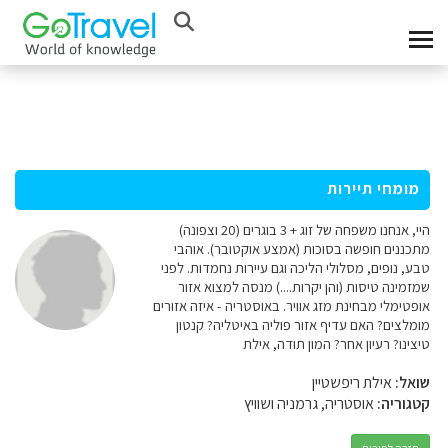
מומחי תיירות
היי, אנחנו משפחה של זוג + 3 בוגרים (20 וצפונה)
מתכננים חופשה בסוכות (אמצע אוקטובר). אוהבי
טבע, נופים, מסלולי הליכה וגם עיירות נחמדות. לפני
שמזמינה טיסות (והן יקרות....) מנסה למצוא אזור
אופטימלי מבחינת מזג אוויר. באוסטריה - איזה אזורים
מומלצים? האם עדיף אזור פוליה באיטליה? קנטון
טיצינו? רעיון אחר? המון תודה, אילת
שואל:
אילת ריפשטיין
קטגוריה:
אוסטריה, גרמניה ושוויץ