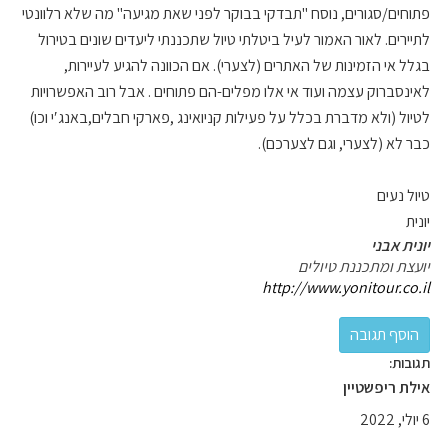
פתוחים/סגורים, נוסח "תבדקי בבוקר לפני שאת מגיעה" מה שלא רלוונטי
לתיירים. לאור האמור לעיל ביטלתי טיול שתכננתי ליעדים שונים בטירול
בגלל אי הזמינות של האתרים (לצערי). אם הכוונה להגיע לעיירות,
לאינסברוק עצמה ועוד אי אלו מפלים-הם פתוחים . אבל רוב האפשרויות
לטיול (ולא מדברת בכלל על פעילות קניואינג ,פארקי חבלים,באנג′י וכו)
כבר לא (לצערי, וגם לצערכם).
טיול נעים
יונית
יונית אבני
יועצת ומתכננת טיולים
http://www.yonitour.co.il
תגובות:
אילת ריפשטיין
6 יולי, 2022