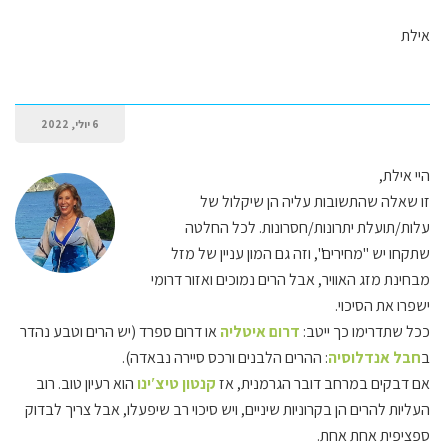
אילת
6 יולי, 2022
היי אילת,
זו שאלה שהתשובות עליה הן שיקלול של
עלות/תועלת יתרונות/חסרונות. לכל החלטה
שתקחו יש "מחירים", וזה גם המון עניין של מזל
מבחינת מזג האוויר, אבל הרים נמוכים ואזור דרומי
ישפרו את הסיכוי.
ככל שתדרימו כך ייטב:
דרום איטליה
או דרום ספרד (יש הרים וטבע נהדר
ב
חבל אנדלוסיה
: ההרים הלבנים ורכס סיירה נבאדה).
אם דבקים במרחב דובר הגרמנית, אז
קנטון טיצ′ינו
הוא רעיון טוב. רוב
העליות להרים הן בקרוניות שיניים, ויש סיכוי רב שיפעלו, אבל צריך לבדוק
ספציפית אחת אחת.