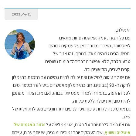
11 יולי, 2022
הי אילת,
עם כל הצער, עמק אאוסטה פחות מתאים
לאוקטובר, מאחר ומדובר כאן על עמקים גבוהים
יחסית והרים גבוהים מאד. בנוסף, זהו אזור של
טבע בלבד, ללא אפשרות "בריחה" בימים גשומים
וקרים לערים, מוזיאונים וכו′.
אם יש לך טיסות למילאנו ואת יכולה להיות גמישה עם הזמנת בתי מלון
לדקה ה- 90 (בבוקינג רוב בתי המלון מאפשרים ביטול עד מספר ימים
לפני ההגעה, בתמורה למחיר מעט יותר גבוה), ואם מזג האוויר מסתמן
להיות טוב, את יכולה ללכת על זה.
גם את מוכנה לקחת סיכון וסיכוי לנופים יותר חורפיים ואפילו תחילתו של
שלג.
אם את רוצה ללכת יותר על בטוח, אני ממליצה על
אזור האגמים של
איטליה ושוויץ
, שם העמקים יותר נמוכים ומוגנים, יש יותר ערים, עיירות