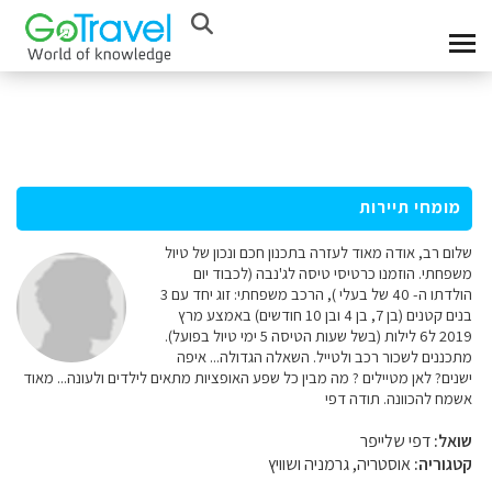
מומחי תיירות
שלום רב, אודה מאוד לעזרה בתכנון חכם ונכון של טיול
משפחתי. הוזמנו כרטיסי טיסה לג'נבה (לכבוד יום
הולדתו ה- 40 של בעלי ), הרכב משפחתי: זוג יחד עם 3
בנים קטנים (בן 7, בן 4 ובן 10 חודשים) באמצע מרץ
2019 ל6 לילות (בשל שעות הטיסה 5 ימי טיול בפועל).
מתכננים לשכור רכב ולטייל. השאלה הגדולה... איפה
ישנים? לאן מטיילים ? מה מבין כל שפע האופציות מתאים לילדים ולעונה... מאוד
אשמח להכוונה. תודה דפי
שואל:
דפי שלייפר
קטגוריה:
אוסטריה, גרמניה ושוויץ