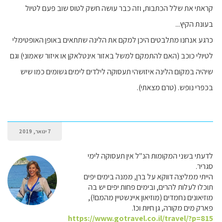
קראתי את שלל הכתבות, וזה כבר עושה חשק לטוס שוב פעם לטיול
בעונת הקיץ...
כרגע אנחנו מתלבטים היכן למקם את הלינה שתתאים באופן האופטימלי
לטיולי כוכב (האם להתמקם למשל באזור אינטלאקן או איזור שאמוני) וגם
שיהיה במקום הלינה איזושהי תעסוקה לילדים לימים גשומים כמו שיש
בכפרי נופש. (טרם מצאתי).
7 ינואר, 2019
לדעתי בשני המקומות הנ"ל אין תעסוקה לימי
סגריר.
הייתי ממליצה דווקא על ברן, ממנה בימים יפים
תוכלו לעלות להרים, ובימים פחות יפים יש בה
מוזיאונים נחמדים (מוזיאון איינשטיין מהמם!),
פארק מים מקורה, גן חיות וכו'.
https://www.gotravel.co.il/travel/?p=815