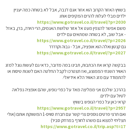
בשוויץ האזור הקרוב הוא אזור אגם ז'נבה, אבל לא בטוחה כמה יעניין
ילדים מבלי לעלות להרים המקיפים אותו.
https://www.gotravel.co.il/travel/?p=2030
משם אפשר להצפין מעט אל אזור שלושת האגמים, הרי היורה, ברן, באזל
- אבל שוב, לא בטוחה שמתאים עם ילדים
https://www.gotravel.co.il/travel/?p=2026
גם קנטון ואלה הוא אופציה, אבל - גבוה וקרררר
https://www.gotravel.co.il/travel/?p=2027
בבקשה קראו את הכתבות, תבינו במה מדובר, כדאי גם לעשות גוגל למזג
האוויר השנתי הממוצע, ואז תצטרכו לקבל החלטה האם לשנות טיסות או
להתמודד עם מזג האוויר הלא אידיאלי.
בהרכב שלכם אני ממליצה מאד על כפרי נופש, שהם אופציה נפלאה
לטיול עם ילדים.
קראי כאן על כפרי הנופש בשוויץ
https://www.gotravel.co.il/travel/?p=2957
ואם תרצי פרטים נוספים צרי קשר עם חברת סוויס-1 המשווקת אותם (אולי
תצליחי למצוא גם משהו לחורף במרחק סביר)
https://www.gotravel.co.il/trip.asp?t=17