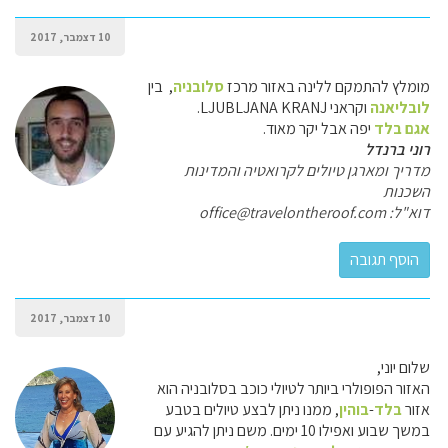
10 דצמבר, 2017
מומלץ להתמקם ללינה באזור מרכז
סלובניה
, בין
לובליאנה
וקראני LJUBLJANA KRANJ.
אגם בלד
יפה אבל יקר מאוד.
רוני ברנדל
מדריך ומארגן טיולים לקרואטיה והמדינות
השכנות
דוא"ל: office@travelontheroof.com
10 דצמבר, 2017
שלום יוני,
האזור הפופולרי ביותר לטיולי כוכב בסלובניה הוא
אזור
בלד
-
בוהין
, ממנו ניתן לבצע טיולים בטבע
במשך שבוע ואפילו 10 ימים. משם ניתן להגיע עם