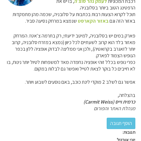
רכבת המכוניות
לעמק נהר סוצ′ה
, בו יש את
הרפטינג הטוב ביותר בסלובניה.
תוכל לקרוא הצעות רבות בכתבות על סלובניה, שכמה מהן מתמקדות
באזור הזה וגם
באזור הקארסט
שנמצא במרחק נסיעה סביר.
פארק במים יש בסלובניה, למיטב ידיעתי, רק בתרמה צ′אטז. המרחק
מאזור בלד הוא קרוב לשעתיים לכל כיוון (נמצא במזרח סלובניה, קרוב
יותר לזאגרב בקרואטיה), ולכן אני ממליצה לבדוק אופציה ללון בכפר
הנופש הצמוד לפארק.
כפרי נופש בכלל זוהי אופציה נחמדה מאד למשפחות לטיול יותר נינוח, בו
לא חייבים כל בוקר לצאת לטייל ואפשר גם לבלות במקום.
אפשר גם לשלב 2 מוקדי לינת כוכב, באם נוסעים לשבוע ויותר.
בהצלחה,
כרמית וייס (Carmit Weiss)
מנהלת האתר והפורום
תגובות:
יוני אורטל