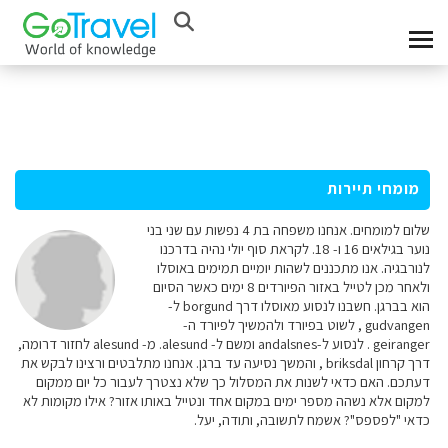
מומחי תיירות
שלום למומחים. אנחנו משפחה בת 4 נפשות עם שני בני
נוער בגילאים 16 ו- 18. לקראת סוף יולי נהיה בדרכנו
לנורבגיה. אנו מתכננים לשהות יומיים תמימים באוסלו
ולאחר מכן לטייל באזור הפיורדים 8 ימים כאשר הסיום
הוא בברגן. חשבנו לנסוע מאוסלו דרך borgund ל-
gudvangen , לשוט בפיורד ולהמשיך לפיורד ה-
geiranger . לנסוע ל-andalsnes ומשם ל- alesund. מ- alesund לחזור דרומה,
דרך קרחון briksdal , והמשך נסיעה עד ברגן. אנחנו מתלבטים ורצינו לבקש את
דעתכם. האם כדאי לשנות את המסלול כך שלא נצטרך לעבור כל יום ממקום
למקום אלא נשהה מספר ימים במקום אחד ונטייל באותו אזור? אילו מקומות לא
כדאי "לפספס"? אשמח לתשובה, ותודה, יעל.