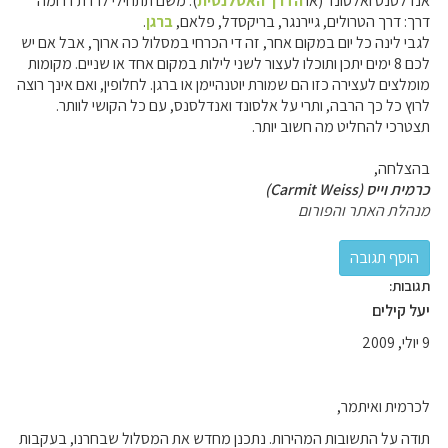
אנדלסנס ואלסונד (או
הדרך האטלנטית
). משם תתחילי לרדת דרומה
דרך: דרך הטרולים, גיירנגר, בריקסדל, פלאם,
ברגן
.
לגבי לינה כל יום במקום אחר, זה די הכרחי במסלול כה ארוך, אבל אם יש
לכם 8 ימים יתכן ותוכלו לעצור לשני לילות במקום אחד או שניים. מקומות
מומלצים לעצירה כזו הם שמורת יוטנהיימן או ברגן. לחלופין, ואם אינך רוצה
לרוץ כל כך הרבה, ותרי על אלסונד ואנדלסנס, עם כל הקושי לוותר.
תצטרכי להחליט מה חשוב יותר.
בהצלחה,
כרמית וייס (Carmit Weiss)
מנהלת האתר והפורום
תגובות:
יעל קילים
9 יולי, 2009
לכרמית ואיתמר,
תודה על התשובות המהירות. נתכנן מחדש את המסלול שבחרנו, בעקבות