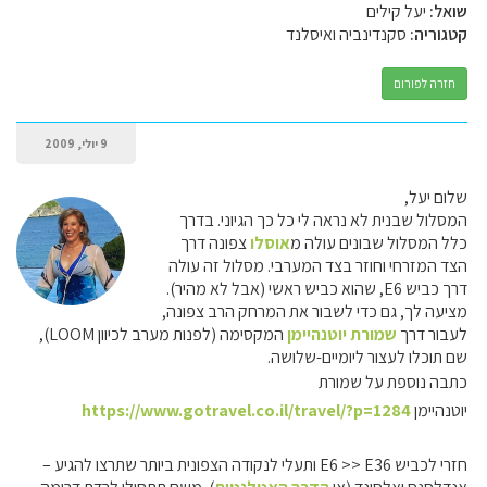
שואל:
יעל קילים
קטגוריה:
סקנדינביה ואיסלנד
חזרה לפורום
9 יולי, 2009
שלום יעל,
המסלול שבנית לא נראה לי כל כך הגיוני. בדרך
כלל המסלול שבונים עולה מ
אוסלו
צפונה דרך
הצד המזרחי וחוזר בצד המערבי. מסלול זה עולה
דרך כביש E6, שהוא כביש ראשי (אבל לא מהיר).
מציעה לך, גם כדי לשבור את המרחק הרב צפונה,
לעבור דרך
שמורת יוטנהיימן
המקסימה (לפנות מערב לכיוון LOOM),
שם תוכלו לעצור ליומיים-שלושה.
כתבה נוספת על שמורת
יוטנהיימן
https://www.gotravel.co.il/travel/?p=1284
חזרי לכביש E6 >> E36 ותעלי לנקודה הצפונית ביותר שתרצו להגיע –