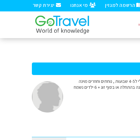
הרשמה למגזין
מי אנחנו
יצירת קשר
שלום למומחים, בהמשך לשאלותי הקודמות בפורום הענינים קצת מתמקדים - אנו מתכננים לצאת באמצע יולי ל4-5 שבועות , נוחתים וחוזרים מוינה
(שקולי עלות) חשבנו לעבור לסלובניה ואולי גם קרואטיה, רצוי טיולי כוכב של 4-5 מקומות לינה + כמה ימים בוינה בהתחלה או בסוף זוג + 6 ילדים נשמח