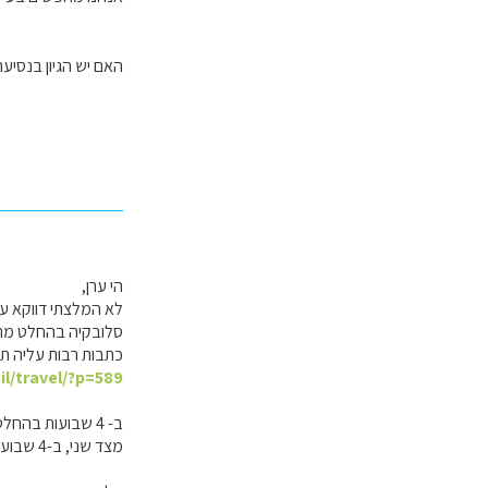
האם יש הגיון בנסיעה
הי ערן,
לא המלצתי דווקא על
סלובקיה בהחלט מתחבר
כתבות רבות עליה תו
il/travel/?p=589
ב- 4 שבועות בהחלט אפשר גם לעבור לצד הפולני של הרי הטטרה ו/או לצד הצ′כי של דרום מורביה.
מצד שני, ב-4 שבועות בהחלט אפשר גם לנסוע לסלובניה, אם עוצרים לנקודת כוכב בדרך - קרינתיה.