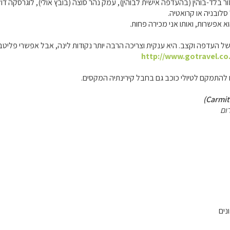
ור בלד-בוהין (בהעדפה אישית לבוהין), עמק נהר סוצה (בובץ אולי), לוגרסקה דו
סלובניה או קרואטיה.
א אפשרות, ואותו אני מכירה פחות.
ן של העדפה וקצב. היא ענקית וצריכה הרבה יותר נקודות לינה, אבל אפשרי פליט
http://www.gotravel.co.
 להתמקם לטיולי כוכב גם בחבל קירינתיה המקסים.
ום
נים