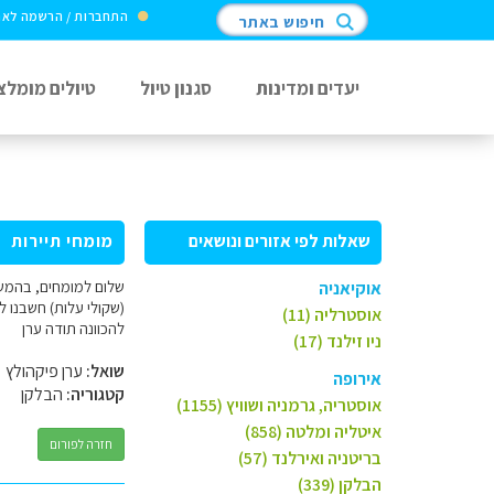
התחברות / הרשמה לא
חיפוש באתר
יעדים ומדינות
סגנון טיול
טיולים מומלצ
שאלות לפי אזורים ונושאים
מומחי תיירות
אוקיאניה
אוסטרליה (11)
להכוונה תודה ערן
ניו זילנד (17)
שואל:
ערן פיקהולץ
אירופה
קטגוריה:
הבלקן
אוסטריה, גרמניה ושוויץ (1155)
איטליה ומלטה (858)
חזרה לפורום
בריטניה ואירלנד (57)
הבלקן (339)