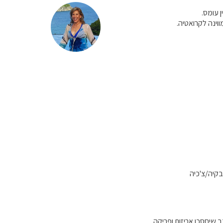
ן עומס.
ווינה לקרואטיה.
בקיה/צ'כיה
 שיחסכו אריזות ופריקה...