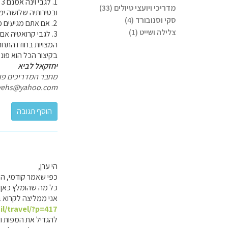
1
מדריכי ויועצי טיולים (33)
ובטירותיה שלושה ימי
סקי וסנובורד (4)
2. אם אתם מגיעים מוינה לסלובניה שווה שתעצרו בדרך באזור מאריבור שם בתחתית האלפים קיימים מקומות לטיולי נוף וכדומה.
צלילה ושייט (1)
3. לגבי קרואטיה אם
המצויות בחודו התחתו
בקיצור הכל הוא פונ
יחזקאל לביא
מחבר המדריכים פולי
yehs@yahoo.com
הי ערן,
כפי שאמר קודמי, הכ
כל מה שהומלץ כאן י
אני ממליצה לקרוא 
il/travel/?p=417
להגדיל את המפות ו