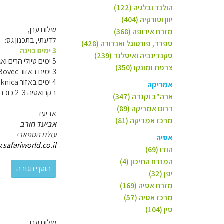
הולנד ובלגיה (122)
יוון וטורקיה (404)
שלום ערן,
מזרח אירופה (368)
לדעתי, בתכנון גס:
ספרד, פורטוגל ואנדורה (428)
3 ימים בוינה
סקנדינביה ואיסלנד (239)
5 ימים טיולי הרים ואגמים סביב בלד ובוהיני -
צרפת ומונקו (350)
3 ימים באזור Bovec, טיולי מים, רפטינג, ו
4 ימים באזור Cerknica ל
אמריקה
בקרואטיה 2-3 כוכבים 2-3 ימים כל אחד, באזור
ארה"ב וקנדה (347)
דרום אמריקה (89)
אביעד
מרכז אמריקה (81)
אביעד חורב
עולם הספארי
אסיה
safariworld.co.il
הודו (69)
המזרח התיכון (4)
יפן (32)
מזרח אסיה (169)
מרכז אסיה (57)
סין (104)
שלום ערן,