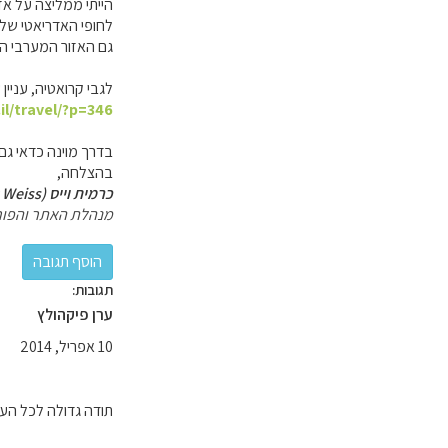
הייתי ממליצה על אז
לחופי האדריאטי של 
גם האזור המערבי הו
לגבי קרואטיה, עניי
il/travel/?p=346
בדרך מוינה כדאי גם
בהצלחה,
כרמית וייס (Carmit Weiss)
מנהלת האתר והפור
תגובות:
ערן פיקהולץ
10 אפריל, 2014
תודה גדולה לכל העו