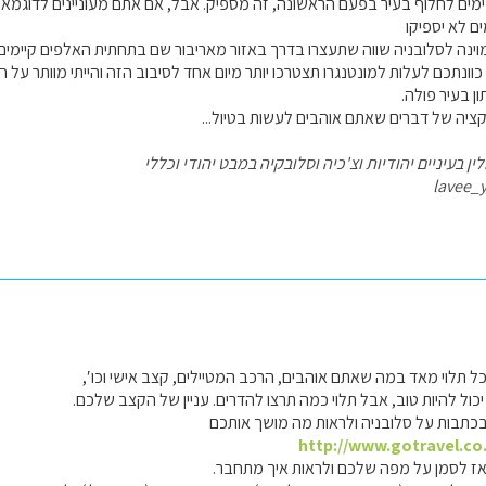
. לגבי וינה אמנם 3 ימים לחלוף בעיר בפעם הראשונה, זה מספיק. אבל, אם אתם מעוניינים ל
ם לא יספיקו
 כוונתכם לעלות למונטנגרו תצטרכו יותר מיום אחד לסיבוב הזה והייתי מוותר על 
ן בעיר פולה.
קציה של דברים שאתם אוהבים לעשות בטיול...
ן בעיניים יהודיות וצ'כיה וסלובקיה במבט יהודי וכללי
lavee_
ל תלוי מאד במה שאתם אוהבים, הרכב המטיילים, קצב אישי וכו′,
כול להיות טוב, אבל תלוי כמה תרצו להדרים. עניין של הקצב שלכם.
בכתבות על סלובניה ולראות מה מושך אותכם
http://www.gotravel.co.
אז לסמן על מפה שלכם ולראות איך מתחבר.