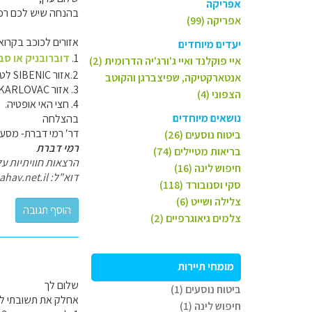
אפריקה
בהנחה שיש לכם רכב 
אפריקה (99)
אזורים לכוכב בקרוא
יעדים מיוחדים
1.
דוברובניק או סב
איי פוקלנד ואיי ג'ורג'יה הדרומית (2)
2.אזור SIBENIC לטרוגיר, ספליט , פרק קרקה ,זאדאר וסביבותיהן.
אנטארקטיקה, שפיצברגן והקוטב
3. אזור KARLOVAC - מפלי פליטויצה, סלומי וזאגרב.
הצפוני (4)
4. חצי האי אופטיה.
נושאים מיוחדים
בהצלחה
דר′ רמי דברת- מסעו
ביטוח נוסעים (26)
רמי דברת
בריאות מטיילים (74)
הרצאות חוויתיות ע
חיפוש לינה (16)
דוא"ל: ramidov@zahav.net.il
סקי וסנובורד (118)
צלילה ושייט (6)
צלמים גיאוגרפיים (2)
מומחי תיירות
שלום לך
ביטוח נוסעים (1)
אחלק את תשובתי למ
חיפוש לינה (1)