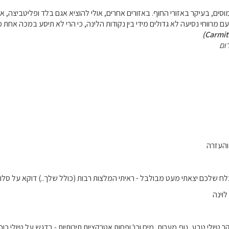
עמוסים, בעיקר באזורי החוף. באזורים אחרים, אולי להוציא אגם בלד ופליטביצה, אי
ם מרווחי נסיעה לא גדולים מידי בין נקודות הלינה, כי הרי לא תיסע במכה אחת מ
ום
והעזרה
 שלכם יצאתי מעט מבולבל - ראיתי המלצות רבות (כולל שלך..) דוקא על סלו
לוינה
טיולי טבע, נוף,מערות, מים וכו' ופחות אטרקציות תירותיות - בדגש על טיולי כוכב